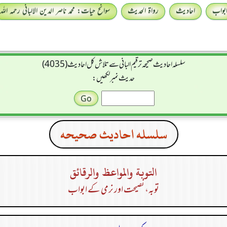
بواب
احادیث
رواۃ الحدیث
سوانح حیات: محمد ناصر الدین الالبانی رحمہ اللہ
سلسله احاديث صحيحه ترقیم البانی سے تلاش کل احادیث (4035)
حدیث نمبر لکھیں:
سلسله احاديث صحيحه
التوبة والمواعظ والرقائق
توبہ، نصیحت اور نرمی کے ابواب