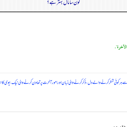
کون سا مال بہتر ہے؟
لآخرة".
سے ہر کوئی شکر کرنے والے دل، ذکر کرنے والی زبان اور امور آخرت پر تعاون کرنے والی نیک بیوی کا