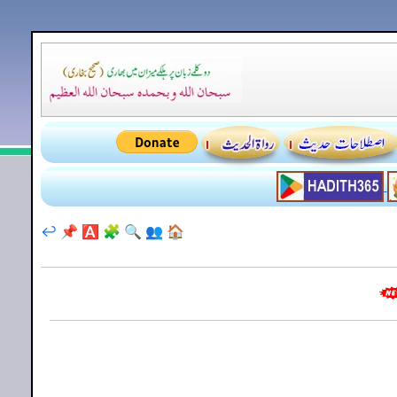
↩️
📌
🅰️
🧩
🔍
👥
🏠