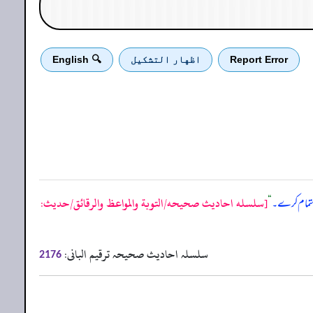
Report Error
اظهار التشكيل
🔍 English
[سلسله احاديث صحيحه/التوبة والمواعظ والرقائق/حدیث:
 اہتمام کرے۔
“
سلسلہ احادیث صحیحہ ترقیم البانی:
2176