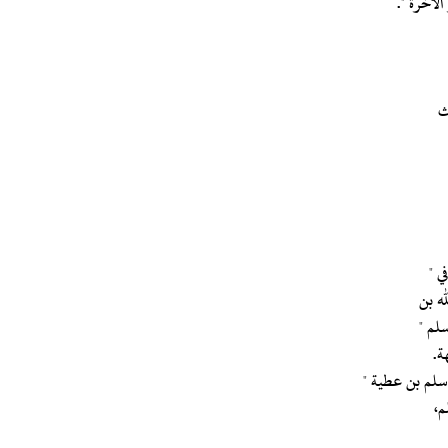
لآخرة ".
سلم "
ة.
 سلم بن عطية "
م،