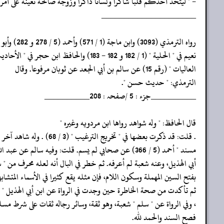
- " ليتخذ أحدكم قلبا شاكرا ولسانا ذاكرا وزوجة صالحة تعينه على أمر ا
‏‏‏‏_____________________
‏‏‏‏رواه الترمذي (3093) وابن ماجة (1 / 571) وأحمد (5 / 278 و 282) وأبو
‏‏‏‏نعيم في " الحلية " (1 / 182 و 182 - 183) والحافظ ابن حجر في " الأحاديث
‏‏‏‏العاليات " (رقم 15) عن سالم بن أبي الجعد عن ثوبان مرفوعا. وقال
‏‏‏‏الترمذي: " حديث حسن ".
‏‏‏‏__________جزء : 5 /صفحہ : 208__________
‏‏‏‏قال الحافظ: " وله شواهد رواها ابن مردويه وغيره "
‏‏‏‏. قلت: قد ذكرت بعضها في " تخريج الترغيب " (3 / 68) . وله شاهد آخر في "
‏‏‏‏مسند " أحمد (5 / 366) عن صحابي لم يسم. قلت: وفيه سالم عن عبد الله بن
‏‏‏‏أبي الهذيل، وعنه شعبة لم أعرفه. ثم خطر في البال أنه لعله محرف من " 
‏‏‏‏بفتح السين المهملة وسكون اللام، فإن مثله يقع كثيرا في الأسماء المتشابه
‏‏‏‏ثم تأكدت من صحة الخاطرة حين وجدت في الرواة عن ابن أبي الهذيل "
‏‏‏‏، وفي الرواة عن " سلم " شعبة، وهو ثقة، وسائر رجاله ثقات على شرط مسل
‏‏‏‏فصح السند والحمد لله.