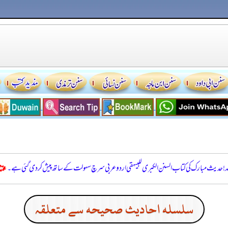
للہ! حدیث مبارک کی کتاب السنن الكبرى للبيهقي اردو عربی سرچ سہولت کے ساتھ پیش کر دی گئی ہے۔
سلسله احاديث صحيحه سے متعلقہ