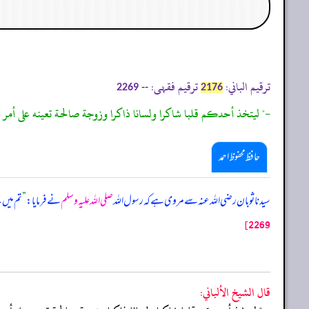
ترقیم الباني:
ترقیم فقہی:
--
2269
2176
-" ليتخذ أحدكم قلبا شاكرا ولسانا ذاكرا وزوجة صالحة تعينه على أمر ا
حافظ محفوظ احمد
سیدنا ثوبان رضی اللہ عنہ سے مروی ہے کہ رسول اللہ
صلی اللہ علیہ وسلم
نے فرمایا:
”
تم میں 
2269]
قال الشيخ الألباني: