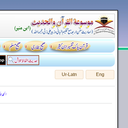
Ur-Latn
Eng
الحمد