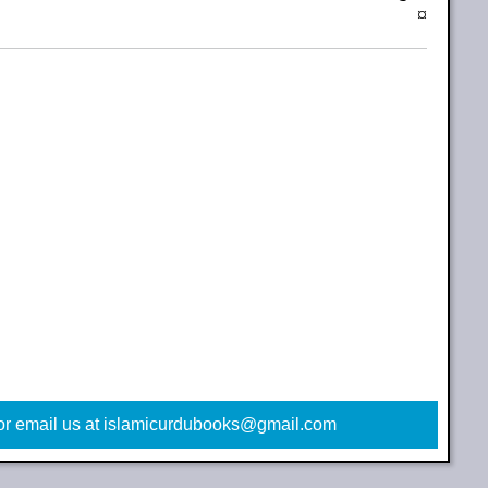
‏‏‏‏¤
or email us at islamicurdubooks@gmail.com