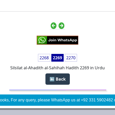
2268
2269
2270
Silsilat al-Ahadith al-Sahihah Hadith 2269 in Urdu
Back ⬅️
ooks, For any query, please WhatsApp us at +92 331 5902482 