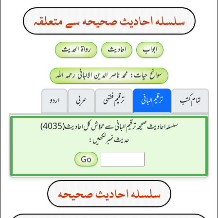
سلسله احاديث صحيحه سے متعلقہ
ابواب
احادیث
رواۃ الحدیث
سوانح حیات: محمد ناصر الدین الالبانی رحمہ اللہ
تمام کتب
ترقیم البانی
ترقيم فقہی
عربی
اردو
سلسله احاديث صحيحه ترقیم البانی سے تلاش کل احادیث (4035)
حدیث نمبر لکھیں:
سلسله احاديث صحيحه