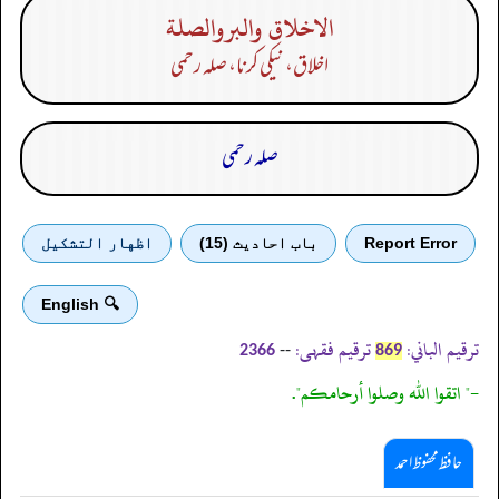
الاخلاق والبروالصلة
اخلاق، نیکی کرنا، صلہ رحمی
صلہ رحمی
Report Error
باب احادیث (15)
اظهار التشكيل
🔍 English
ترقیم الباني:
ترقیم فقہی:
--
2366
869
-" اتقوا الله وصلوا أرحامكم".
حافظ محفوظ احمد