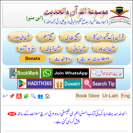
↩️
📌
🅰️
🧩
🔍
👥
🏠
Book Store
Ur-Latn
Eng
الحمدللہ! حدیث مبارک کی کتاب السنن الكبرى للبيهقي اردو عربی سرچ سہولت کے ساتھ
پیش کر دی گئی ہے۔