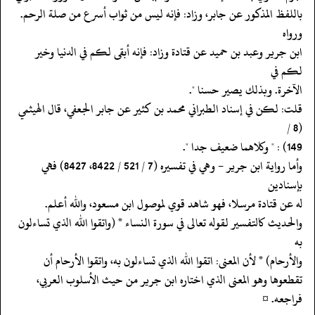
‏‏‏‏باللفظ المذكور عن جابر، وزاد: فإنه ليس من ثواب أسرع من صلة الرحم.
ورواه
‏‏‏‏ابن جرير وعبد بن حميد عن قتادة وزاد: فإنه أبقى لكم في الدنيا وخير
لكم في
‏‏‏‏الآخرة. وبذلك يصير حسنا ".
‏‏‏‏قلت: لكن في إسناد الطبراني محمد بن كثير عن جابر الجعفي، قال الهيثمي
(8 /
‏‏‏‏وأما رواية ابن جرير - وهي في تفسيره (7 / 521 / 8422، 8427) فهي
بإسنادين
‏‏‏‏له عن قتادة مرسلا، فهو شاهد قوي لموصول ابن مسعود، والله أعلم.
‏‏‏‏والحديث كالتفسير لقوله تعالى في سورة النساء * (واتقوا الله الذي تساءلون
به
‏‏‏‏والأرحام) * لأن المعنى: اتقوا الله الذي تساءلون به، واتقوا الأرحام أن
‏‏‏‏تقطعوها وهو المعنى الذي اختاره ابن جرير من حيث الأسلوب العربي،
فراجعه. ¤