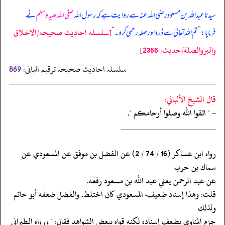
سیدنا عبداللہ بن مسعود رضی اللہ عنہ سے روایت ہے کہ رسول اللہ
صلی اللہ علیہ وسلم
نے
[سلسله احاديث صحيحه/الاخلاق
فرمایا:
”
تم اللہ تعالیٰ سے ڈرو اور صلہ رحمی کرو۔
“
والبروالصلة/حدیث: 2366]
سلسلہ احادیث صحیحہ ترقیم البانی:
869
قال الشيخ الألباني:
- " اتقوا الله وصلوا أرحامكم ".
‏‏‏‏_____________________
‏‏‏‏رواه ابن عساكر (16 / 74 / 2) عن الفضل بن موفق عن المسعودي عن
سماك بن حرب
‏‏‏‏عن عبد الرحمن يعني عبد الله بن مسعود رفعه.
‏‏‏‏قلت: وهذا إسناد ضعيف، المسعودي كان اختلط. والفضل ضعفه أبو حاتم
ولذلك
‏‏‏‏جزم المناوي بضعف إسناده لكنه قواه ببعض الشواهد فقال: " ورواه الطبراني