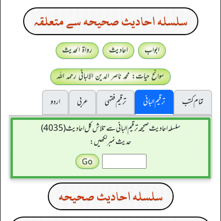
سلسله احاديث صحيحه سے متعلقہ
ابواب
احادیث
رواۃ الحدیث
سوانح حیات: محمد ناصر الدین الالبانی رحمہ اللہ
تمام کتب
ترقیم البانی
ترقيم فقہی
عربی
اردو
سلسله احاديث صحيحه ترقیم البانی سے تلاش کل احادیث (4035)
حدیث نمبر لکھیں:
سلسله احاديث صحيحه