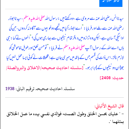
حافظ محفوظ احمد
سیدنا انس رضی اللہ عنہ سے مروی ہے، وہ کہتے ہیں: رسول اللہ
صلی اللہ علیہ وسلم
، سیدنا ابوذر
رضی اللہ عنہ سے ملے اور فرمایا:
”
اے ابوذر! کیا میں تجھے دو خوبیوں سے آگاہ نہ کر دوں، جن کی
ادائیگی آسان ہے، لیکن وہ ترازو میں دیگر تمام نیکیوں سے بھاری ہوں گی؟
“
انہوں نے کہا: جی
ہاں! اے اللہ کے رسول! آپ
صلی اللہ علیہ وسلم
نے فرمایا:
”
تو حسن خلق اور طویل خاموشی کو
لازم پکڑ۔ اس ذات کی قسم جس کے ہاتھ میں میری جان ہے! مخلوقات نے کوئی ایسا عمل نہیں کیا
[سلسله احاديث صحيحه/الاخلاق والبروالصلة/
جو (‏‏‏‏ان دو نیکیوں کے) برابر ہو۔
“
حدیث: 2408]
سلسلہ احادیث صحیحہ ترقیم البانی:
1938
قال الشيخ الألباني:
- " عليك بحسن الخلق وطول الصمت، فوالذي نفسي بيده ما عمل الخلائق
بمثلهما ".