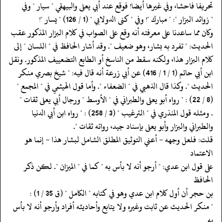
‏‏‏‏تحريفا فاحشا، وفي غيرها أيضا! فوقع عند أبي يعلى والبيهقي " سيار " وفي
‏‏‏‏" زوائد البزار ": " مبارك "! وفي " كنى الدولابي " (1 / 126) " يسار "!
‏‏‏‏وكان مما ساعدنا على معرفته أنه وقع على الصواب في كلام البزار المذكور عقب
‏‏‏‏الحديث: " تفرد به بشار، وهو ضعيف ". وقد أشار الحافظ في " اللسان " إلى
‏‏‏‏كلام البزار هذا، ولكنه سقط من الناسخ أو الطابع التضعييف المذكور. ونقل
‏‏‏‏ابن أبي حاتم (1 / 1 / 416) عن أبي زرعة أنه قال فيه: " شيخ بصري منكر
‏‏‏‏الحديث ". وكذا قال الذهبي في " الضعفاء ". وأما قول الهيثمي في " المجمع "
‏‏‏‏(8 / 22) : " رواه أبو يعلى والطبراني في " الأوسط " ورجال أبي يعلى ثقات "
‏‏‏‏. ومثله قول المنذري في " الترغيب " (3 / 258) : " رواه ابن أبي الدنيا
‏‏‏‏والطبراني والبزار وأبو يعلى بإسناد جيد، رواته ثقات ".
‏‏‏‏قلت: فلعل وجهه - أعني التوثيق المطلق الشامل لبشار هذا - إنما هو
الاعتماد
‏‏‏‏على قول ابن عدي: " أرجو أنه لا بأس به " كما في " الميزان ". لكن ذكر
الحافظ
‏‏‏‏بن حجر أن أول كلام ابن عدي وهو في كتابه " الكامل " (ق 35 / 1) :
‏‏‏‏" منكر الحديث عن ثابت وغيره ولا يتابع وأحاديثه أفراد وأرجو أنه لا بأس
به