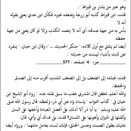
‏‏‏‏وهو خير من بشار بن قيراط ".
‏‏‏‏قلت: ابن قيراط كذبه أبو زرعة وضعفه غيره، فكأن ابن عدي يعني بقوله
أنه لا
‏‏‏‏بأس به من جهة صدقه، أي أنه لا يتعمد الكذب وإلا لو كان يعني من جهة
حفظه
‏‏‏‏أيضا لم يلتق مع أول كلامه: " منكر الحديث ... "، وقال ابن حبان: " ينفرد
‏‏‏‏عن ثابت بأشياء ليست من حديثه ".
‏‏‏‏__________جزء : 4 /صفحہ : 577__________
‏‏‏‏قلت: فمثله إلى الضعف بل إلى الضعف الشديد أقرب منه إلى الصدق
والحفظ.
‏‏‏‏والله أعلم. لكن قال المنذري عقب ما سبق نقله عنه: " رواه أبو الشيخ ابن
‏‏‏‏حيان في " كتاب الثواب " بإسناد واه عن أبي ذر، ولفظه: قال رسول الله صلى
‏‏‏‏الله عليه وسلم: " يا أبا ذر ألا أدلك على أفضل العبادة وأخفها على البدن
‏‏‏‏وأثقلها في الميزان وأهونها على اللسان؟ قلت: بلى فداك أبي وأمي، قال:
‏‏‏‏عليك بطول الصمت وحسن الخلق، فإنك لست بعامل مثلهما ". ورواه أيضا