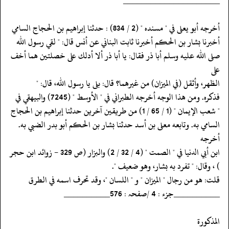
‏‏‏‏_____________________
‏‏‏‏أخرجه أبو يعلى في " مسنده " (2 / 834) : حدثنا إبراهيم بن الحجاج السامي
‏‏‏‏أخبرنا بشار بن الحكم أخبرنا ثابت البناني عن أنس قال: " لقي رسول الله
‏‏‏‏صلى الله عليه وسلم أبا ذر فقال: يا أبا ذر ألا أدلك على خصلتين هما أخف
على
‏‏‏‏الظهر، وأثقل (في الميزان) من غيرهما؟ قال: بلى يا رسول الله، قال: "
‏‏‏‏فذكره. ومن هذا الوجه أخرجه الطبراني في " الأوسط " (7245) والبيهقي في
‏‏‏‏" شعب الإيمان " (1 / 65 / 1) من طريقين آخرين حدثنا إبراهيم بن الحجاج
‏‏‏‏السامي به. وتابعه معلى بن أسد حدثنا بشار بن الحكم أبو بدر الضبي به.
أخرجه
‏‏‏‏ابن أبي الدنيا في " الصمت " (4 / 32 / 2) والبزار (ص 329 - زوائد ابن حجر
‏‏‏‏) ، وقال: " تفرد به بشار، وهو ضعيف ".
‏‏‏‏قلت: هو من رجال " الميزان " و " اللسان "، وقد تحرف اسمه في الطرق
‏‏‏‏__________جزء : 4 /صفحہ : 576__________
‏‏‏‏المذكورة