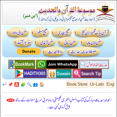
↩️
📌
🅰️
🧩
🔍
👥
🏠
Book Store
Ur-Latn
Eng
الحمدللہ! حدیث مبارک کی کتاب السنن الكبرى للبيهقي اردو عربی سرچ سہولت کے ساتھ
پیش کر دی گئی ہے۔