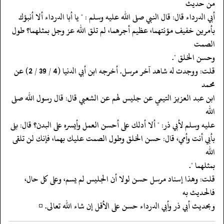
من حديث
‏‏‏‏أبي الدرداء قال: قال النبي صلى الله عليه وسلم : " يا أبا الدرداء ألا أنبؤك
‏‏‏‏بأمرين خفيف مؤنتهما، عظيم أجرهما، لم تلق الله عز وجل بمثلهما؟ طول
الصمت
‏‏‏‏وحسن الخلق ".
‏‏‏‏قلت: ووجدت له شاهد آخر مرسل. أخرجه ابن أبي الدنيا (4 / 39 / 2) عن
محمد
‏‏‏‏ابن عبد العزيز التيمي عن جليس لهم عن الشعبي قال: قال رسول الله صلى
الله
‏‏‏‏عليه وسلم لأبي ذر: " ألا أدلك على أحسن العمل وأيسره على البدن؟ قال: بلى
‏‏‏‏بأبي أنت وأمي، قال: حسن الخلق وطول الصمت عليك بهما، فإنك لن تلقى
الله
‏‏‏‏بمثلهما ".
‏‏‏‏قلت: وهذا إسناد مرسل حسن لولا أن الجليس لم يسم، وعلى كل حال،
فالحديث به
‏‏‏‏وبحديث أبي ذر وأبي الدرداء حسن على الأقل إن شاء الله تعالى. ¤