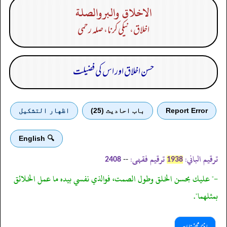
الاخلاق والبروالصلة
اخلاق، نیکی کرنا، صلہ رحمی
حسن اخلاق اور اس کی فضیلت
Report Error
باب احادیث (25)
اظهار التشكيل
🔍 English
ترقیم الباني:
ترقیم فقہی:
--
2408
1938
-" عليك بحسن الخلق وطول الصمت، فوالذي نفسي بيده ما عمل الخلائق
بمثلهما".