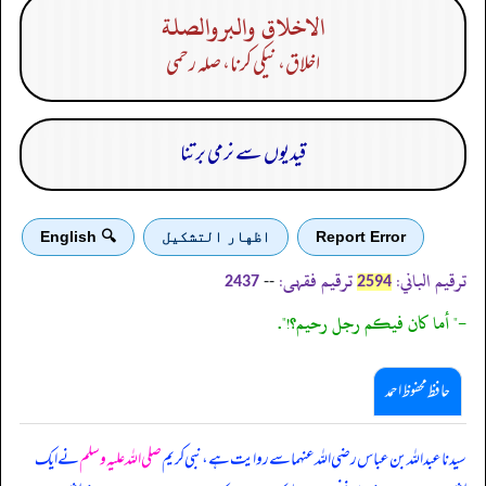
الاخلاق والبروالصلة
اخلاق، نیکی کرنا، صلہ رحمی
قیدیوں سے نرمی برتنا
Report Error
اظهار التشكيل
🔍 English
ترقیم الباني:
ترقیم فقہی:
--
2437
2594
-" أما كان فيكم رجل رحيم؟!".
حافظ محفوظ احمد
سیدنا عبداللہ بن عباس رضی اللہ عنہما سے روایت ہے، نبی کریم
صلی اللہ علیہ وسلم
نے ایک