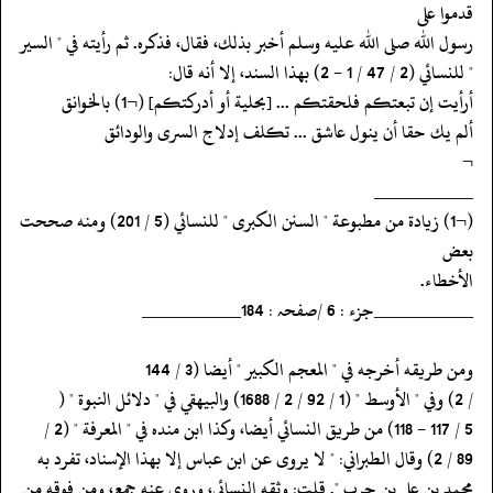
قدموا على
‏‏‏‏رسول الله صلى الله عليه وسلم أخبر بذلك، فقال، فذكره. ثم رأيته في " السير
‏‏‏‏" للنسائي (2 / 47 / 1 - 2) بهذا السند، إلا أنه قال:
‏‏‏‏أرأيت إن تبعتكم فلحقتكم ... [بحلية أو أدركتكم] (¬1) بالخوانق
‏‏‏‏ألم يك حقا أن ينول عاشق ... تكلف إدلاج السرى والودائق
‏‏‏‏¬
‏‏‏‏__________
‏‏‏‏(¬1) زيادة من مطبوعة " السنن الكبرى " للنسائي (5 / 201) ومنه صححت
بعض
‏‏‏‏الأخطاء.
‏‏‏‏__________جزء : 6 /صفحہ : 184__________
‏‏‏‏ومن طريقه أخرجه في " المعجم الكبير " أيضا (3 / 144
‏‏‏‏/ 2) وفي " الأوسط " (1 / 92 / 2 / 1688) والبيهقي في " دلائل النبوة " (
‏‏‏‏محمد بن علي بن حرب ". قلت: وثقه النسائي، وروى عنه جمع، ومن فوقه من