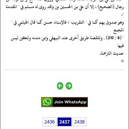
‏‏‏‏رجال (الصحيح) ، إلا أن علي بن الحسين بن واقد روى له مسلم في " المقدمة
"،
‏‏‏‏وهو صدوق يهم كما في " التقريب "، فالإسناد حسن كما قال الهيثمي في "
المجمع
‏‏‏‏" (6 / 210) . وللقصة طريق أخرى عند البيهقي وابن منده، ولكن ليس
فيها
‏‏‏‏حديث الترجمة.
‏‏‏‏¤
2436
2437
2438