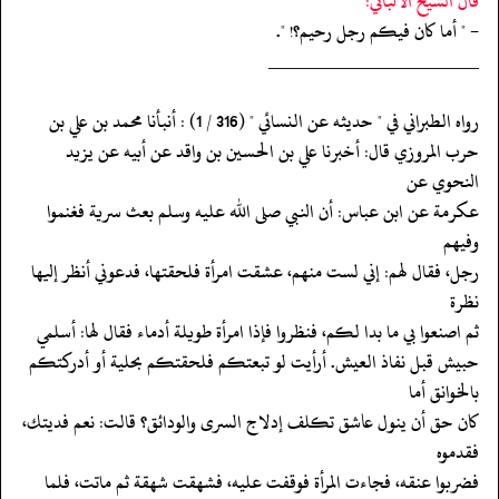
قال الشيخ الألباني:
- " أما كان فيكم رجل رحيم؟! ".
‏‏‏‏_____________________
‏‏‏‏رواه الطبراني في " حديثه عن النسائي " (316 / 1) : أنبأنا محمد بن علي بن
‏‏‏‏حرب المروزي قال: أخبرنا علي بن الحسين بن واقد عن أبيه عن يزيد
النحوي عن
‏‏‏‏عكرمة عن ابن عباس: أن النبي صلى الله عليه وسلم بعث سرية فغنموا
وفيهم
‏‏‏‏رجل، فقال لهم: إني لست منهم، عشقت امرأة فلحقتها، فدعوني أنظر إليها
نظرة
‏‏‏‏ثم اصنعوا بي ما بدا لكم، فنظروا فإذا امرأة طويلة أدماء فقال لها: أسلمي
‏‏‏‏حبيش قبل نفاذ العيش. أرأيت لو تبعتكم فلحقتكم بحلية أو أدركتكم
بالخوانق أما
‏‏‏‏كان حق أن ينول عاشق تكلف إدلاج السرى والودائق؟ قالت: نعم فديتك،
فقدموه
‏‏‏‏فضربوا عنقه، فجاءت المرأة فوقفت عليه، فشهقت شهقة ثم ماتت، فلما