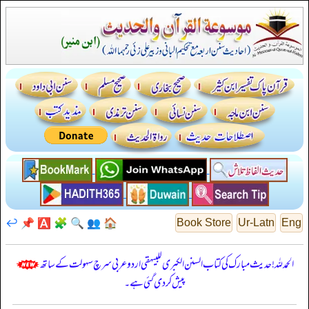
↩️
📌
🅰️
🧩
🔍
👥
🏠
Book Store
Ur-Latn
Eng
الحمدللہ! حدیث مبارک کی کتاب السنن الكبرى للبيهقي اردو عربی سرچ سہولت کے ساتھ
پیش کر دی گئی ہے۔