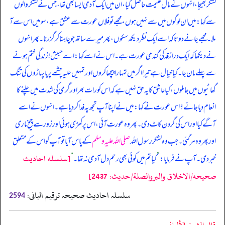
لشکر بھیجا، انہوں نے مال غنیمت حاصل کیا، ان میں ایک آدمی ایسا بھی تھا، جس نے لشکر والوں
سے کہا: میں ان لوگوں میں سے نہیں ہوں، مجھے تو فلاں عورت سے عشق ہے، سو میں اس سے آ
ملا۔ مجھے جانے دو تاکہ اسے ایک نظر دیکھ سکوں، پھر میرے ساتھ جو چاہنا کر گزرنا۔ پھر انہوں
نے دیکھا کہ ایک دراز قد کی گندمی عورت ہے۔ ا‏‏‏‏س نے ا‏‏‏‏سے کہا: اے حبیش! زندگی ختم ہونے
سے پہلے مان جا۔ کیا خیال ہے تیرا اگر میں تمہارا پیچھا کروں اور تمہیں حلیہ چشمے پر یا پہاڑوں کی تنگ
گھاٹیوں میں جا ملوں، کیا عاشق کا یہ حق نہیں ہے کہ اس کو رات بھر اور گرمی کی شدت میں چلنے کا
انعام دیا جائے؟ اس عورت نے کہا: میں نے اپنا آپ تجھ پہ فدا کر دیا ہے۔ انہوں نے ا‏‏‏‏سے
آگے کیا اور ا‏‏‏‏س کی گردن کاٹ دی۔ پھر وہ عورت آئی، ا‏‏‏‏س پر کھڑی ہوئی اور زور سے چیخ ماری
اور پھر وہ مر گئی۔ جب وہ لشکر رسول الله
صلی اللہ علیہ وسلم
کے پاس آیا تو آپ کو اس کے متعلق
[سلسله احاديث
خبر دی۔ آپ نے فرمایا:
”
کیا تم میں کوئی بھی رحم دل آدمی نہ تھا۔
“
صحيحه/الاخلاق والبروالصلة/حدیث: 2437]
سلسلہ احادیث صحیحہ ترقیم البانی:
2594