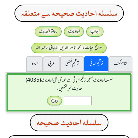
سلسله احاديث صحيحه سے متعلقہ
ابواب
احادیث
رواۃ الحدیث
سوانح حیات: محمد ناصر الدین الالبانی رحمہ اللہ
تمام کتب
ترقیم البانی
ترقيم فقہی
عربی
اردو
سلسله احاديث صحيحه ترقیم البانی سے تلاش کل احادیث (4035)
حدیث نمبر لکھیں:
سلسله احاديث صحيحه