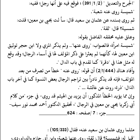
"الجرح والتعديل " (2/ 1/ 391) ؛ فوقع فيه على أنها رجل؛ ففيه:
‏‏‏‏"شميسة روى عنه شعبة".
‏‏‏‏ثم روى بسنده عن عثمان بن سعيد قال: سأ لت يحيى بن معين؛ قلت:
شمسية؟ قال: "ثقة".
‏‏‏‏وعلق عليه محققه الفاضل بقوله:
‏‏‏‏"شميسة امرأة، فالصواب: "روى عنها".. ولم يذكر المزي ولا ابن حجر توثيق
ابن معين لها، كأنهما لم يعثرا على ذكر المؤلف لها في أسماء الرجال؛ وقد وقع
له مثل هذا في "دقرة" كما تقدم في باب الدال ".
‏‏‏‏وأفاد هناك (2/1/444) أن قوله: "روى عنه " خطأ من تصرف من بعد
المؤلف؛ فإنه قد يذكر نادراً بين تراجم الرجال بعض النسوة كما في آخر باب
الذال: "ذرة، روت عن عائشة ... ".
‏‏‏‏وإن مما يؤيد الخطأ المذكور: أن يزيد بن الهيثم قد روى- في جزء "من كلام
‏‏‏‏أبي زكريا يحيى بن معين في الرجال "، تحقيق الدكتور أحمد محمد نور سيف-
‏‏‏‏__________جزء : 7 /صفحہ : 624__________
‏‏‏‏مثلما روى عثمان بن سعيد عنه، فقال (105/333) :
‏‏‏‏"قيل له: فشميسة؟ قال: ثقة، روى عنها شعبة، وابن أبي حازم والدراوردي،