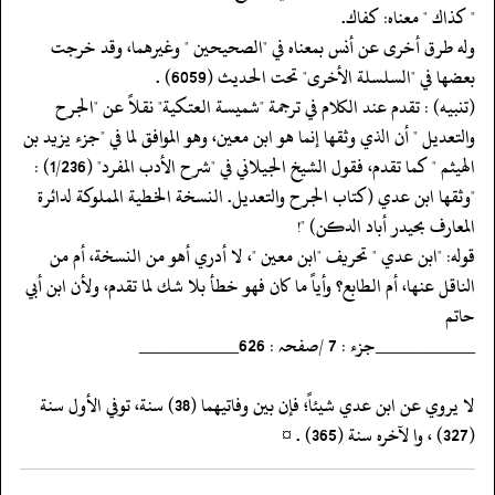
‏‏‏‏" كذاك " معناه: كفاك.
‏‏‏‏وله طرق أخرى عن أنس بمعناه في "الصحيحين " وغيرهما، وقد خرجت
بعضها في "السلسلة الأخرى" تحت الحديث (6059) .
‏‏‏‏(تنبيه) : تقدم عند الكلام في ترجمة "شميسة العتكية" نقلاً عن "الجرح
والتعديل " أن الذي وثقها إنما هو ابن معين، وهو الموافق لما في "جزء يزيد بن
الهيثم " كما تقدم، فقول الشيخ الجيلاني في "شرح الأدب المفرد" (1/236) :
"وثقها ابن عدي (كتاب الجرح والتعديل. النسخة الخطية المملوكة لدائرة
المعارف بحيدر أباد الدكن) "!
‏‏‏‏قوله: "ابن عدي " تحريف "ابن معين "، لا أدري أهو من النسخة، أم من
الناقل عنها، أم الطابع؟ وأياً ما كان فهو خطأ بلا شك لما تقدم، ولأن ابن أبي
حاتم
‏‏‏‏__________جزء : 7 /صفحہ : 626__________
‏‏‏‏لا يروي عن ابن عدي شيئاً؛ فإن بين وفاتيهما (38) سنة، توفي الأول سنة
(327) ، وا لآخره سنة (365) . ¤