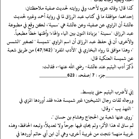
‏‏‏‏كذا قال! وفاته عزوه لأحمد، وفي روايته لحديث صفية ملاحظتان:
‏‏‏‏إحداهما: موافقة ما في كتاب عبد الرزاق لما في رواية أحمد وغيره لحديث
عائشة أن الراوي عن صفية، وعن عائشة هي "سمية"، لكن وقع في مطبوعة
عبد الرزاق: "سمينة " بزيادة النون بين الياء والهاء! وأظنها خطأ مطبعياً.
‏‏‏‏والأخرى: أن في حفظ عبد الرزاق أن اسم الراوي "شميسة " تصغير "الشمس
"، وهذا موافق لما رواه البخاري في "الأدب المفرد" (47/142) من طريق شعبة
عن شميسة العتكية قال:
‏‏‏‏ذُكِرَ أدب اليتيم عند عائشة- رضي الله عنها-، فقالت:
‏‏‏‏__________جزء : 7 /صفحہ : 623__________
‏‏‏‏إني لأضرب اليتيم حتى ينبسط.
‏‏‏‏ورجاله ثقات رجال الشيخين؛ غير شميسة هذه؛ فقد أوردها المزي في
‏‏‏‏" التهذ يب "، وقال:
‏‏‏‏"روى عنها شعبة بن الحجاج وهشام بن حسان ".
‏‏‏‏ثم ساق له هذا الأثر، ولم يحكِ فيها جرحاً ولا تعديلاً، وتبعه الحافظ، وهذه
‏‏‏‏غريبة منهما! نتجت من غريبة أخرى، وهي أن ابن أبي حاتم أوردها في