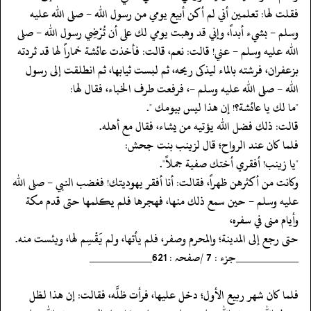
فقلت لها: تعلمين أني لم أكن أبيع يومي من رسول الله - صلى الله عليه
وسلم - بشيء أبداً، وإني قد وهبت يومي لك على أن تُرْضِي رسول الله - صلى
الله عليه وسلم - عني! قالت: نعم، قالت: فأخذت عائشة خماراً لها قد ثردته
بزعفران، فرشته بالماء ليذكى ريحه، ثم لبست ثيابها، ثم انطلقت إلى رسول
الله - صلى الله عليه وسلم -، فرفعت طرف الخباء، فقال لها:
‏‏‏‏"ما لك يا عائشة؟! إن هذا ليس بيومك ".
‏‏‏‏قالت: ذلك فضل الله يؤتيه من يشاء، فقال مع أهله.
‏‏‏‏فلما كان عند الرواح؛ قال لزينب بنت جحش:
‏‏‏‏"يا زينب! أفقري أختك صفية جملاً".
‏‏‏‏وكانت من أكثرهن ظهراً، فقالت: أنا أفقر يهوديتك! فغضب النبي - صلى الله
عليه وسلم - حين سمع ذلك منها، فهجرها فلم يكلمها حتى قدم مكة
وأيام منى في سفره،
‏‏‏‏حتى رجع إلى المدينة؛ والمحرم وصفر، فلم يأتها، ولم يَقْسِم لها، ويئست منه.
‏‏‏‏__________جزء : 7 /صفحہ : 621__________
‏‏‏‏فلما كان شهر ربيع الأول؛ دخل عليها، فرأت ظلَّه، فقالت: إن هذا لظل