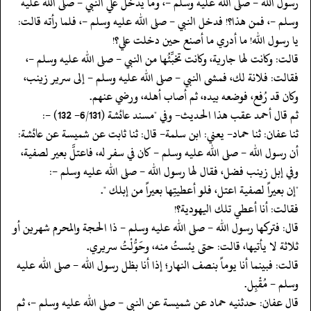
رسول الله - صلى الله عليه وسلم -، وما يدخل علي النبي - صلى الله عليه
وسلم -، فمن هذا؟! فدخل النبي - صلى الله عليه وسلم -، فلما رأته قالت:
يا رسول الله! ما أدري ما أصنع حين دخلت علي؟!
‏‏‏‏قالت: وكانت لها جارية، وكانت تخبِّئُها من النبي - صلى الله عليه وسلم -،
فقالت: فلانة لك، فمشى النبي - صلى الله عليه وسلم - إلى سرير زينب،
وكان قد رُفع، فوضعه بيده، ثم أصاب أهله، ورضي عنهم.
‏‏‏‏ثم قال أحمد عقب هذا الحديث- وفي "مسند عائشة (6/131- 132) -:
‏‏‏‏ثنا عفان: ثنا حماد- يعني: ابن سلمة- قال: ثنا ثابت عن شميسة عن عائشة:
أن رسول الله - صلى الله عليه وسلم - كان في سفر له، فاعتلَّ بعير لصفية،
وفي إبل زينب فضل، فقال لها رسول الله - صلى الله عليه وسلم -:
‏‏‏‏"إن بعيراً لصفية اعتل، فلو أعطيتِها بعيراً من إبلك ".
‏‏‏‏فقالت: أنا أعطي تلك اليهودية؟!
‏‏‏‏قال: فتركها رسول الله - صلى الله عليه وسلم - ذا الحجة والمحرم شهرين أو
ثلاثة لا يأتيها، قالت: حتى يئستُ منه، وحَوُّلْتُ سريري.
‏‏‏‏قالت: فبينما أنا يوماً بنصف النهار؛ إذا أنا بظل رسول الله - صلى الله عليه
وسلم - مُقْبِل.
‏‏‏‏قال عفان: حدثنيه حماد عن شميسة عن النبي - صلى الله عليه وسلم -، ثم