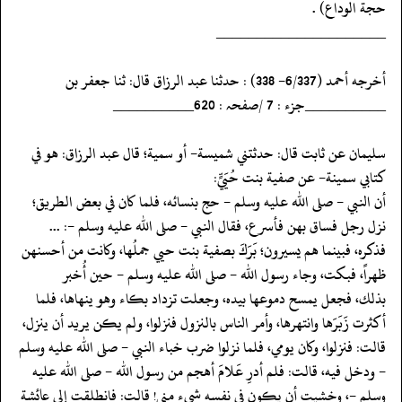
حجة الوداع) .
‏‏‏‏_____________________
‏‏‏‏أخرجه أحمد (6/337- 338) : حدثنا عبد الرزاق قال: ثنا جعفر بن
‏‏‏‏__________جزء : 7 /صفحہ : 620__________
‏‏‏‏سليمان عن ثابت قال: حدثتني شميسة- أو سمية؛ قال عبد الرزاق: هو في
‏‏‏‏كتابي سمينة- عن صفية بنت حُيَيٍّ:
‏‏‏‏أن النبي - صلى الله عليه وسلم - حج بنسائه، فلما كان في بعض الطريق؛
نزل رجل فساق بهن فأسرع، فقال النبي - صلى الله عليه وسلم -: ...
فذكره، فبينما هم يسيرون؛ بَرَكَ بصفية بنت حيي جملُها، وكانت من أحسنهن
ظهراً، فبكت، وجاء رسول الله - صلى الله عليه وسلم - حين أُخبر
‏‏‏‏بذلك، فجعل يمسح دموعها بيده، وجعلت تزداد بكاء وهو ينهاها، فلما
أكثرت زَبَرَها وانتهرها، وأمر الناس بالنزول فنزلوا، ولم يكن يريد أن ينزل،
قالت: فنزلوا، وكان يومي، فلما نزلوا ضرب خباء النبي - صلى الله عليه وسلم
- ودخل فيه، قالت: فلم أدرِ عَلامَ أهجم من رسول الله - صلى الله عليه
وسلم -، وخشيت أن يكون في نفسه شيء مني! قالت: فانطلقت إلى عائشة