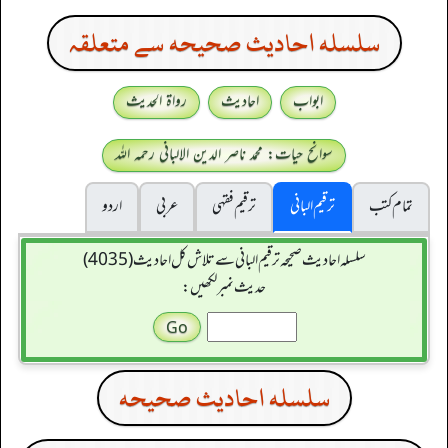
سلسله احاديث صحيحه سے متعلقہ
ابواب
احادیث
رواۃ الحدیث
سوانح حیات: محمد ناصر الدین الالبانی رحمہ اللہ
تمام کتب
ترقیم البانی
ترقيم فقہی
عربی
اردو
سلسله احاديث صحيحه ترقیم البانی سے تلاش کل احادیث (4035)
حدیث نمبر لکھیں:
سلسله احاديث صحيحه