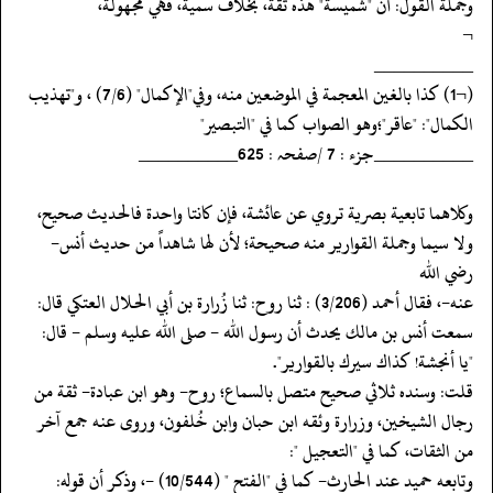
‏‏‏‏وجملة القول: أن "شميسة" هذه ثقة، بخلاف سمية، فهي مجهولة،
‏‏‏‏¬
‏‏‏‏__________
‏‏‏‏(¬1) كذا بالغين المعجمة في الموضعين منه، وفي"الإكمال" (7/6) ، و"تهذيب
الكمال": "عاقر"؛وهو الصواب كما في "التبصير"
‏‏‏‏__________جزء : 7 /صفحہ : 625__________
‏‏‏‏وكلاهما تابعية بصرية تروي عن عائشة، فإن كانتا واحدة فالحديث صحيح،
ولا سيما وجملة القوارير منه صحيحة؛ لأن لها شاهداً من حديث أنس-
رضي الله
‏‏‏‏عنه-، فقال أحمد (3/206) : ثنا روح: ثنا زُرارة بن أبي الحلال العتكي قال:
سمعت أنس بن مالك يحدث أن رسول الله - صلى الله عليه وسلم - قال:
‏‏‏‏"يا أنجشة! كذاك سيرك بالقوارير".
‏‏‏‏قلت: وسنده ثلاثي صحيح متصل بالسماع؛ روح- وهو ابن عبادة- ثقة من
رجال الشيخين، وزرارة وئقه ابن حبان وابن خُلفون، وروى عنه جمع آخر
من الثقات، كما في "التعجيل ":
‏‏‏‏وتابعه حميد عند الحارث- كما في "الفتح " (10/544) -، وذكر أن قوله: