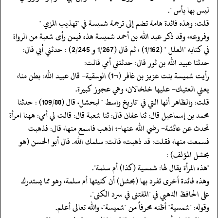
‏‏‏‏ليس بها بأس ".
‏‏‏‏قلت: وهذه فائدة هامة تضم إلى ترجمة شميسة في "تهذيب المزي "
‏‏‏‏وفروعه، وقد ذكر عبد الله بن أحمد شميسة هذه فيمن رأى شعبة من الرواة
في كتابه "العلل " (1/162) ، ثم قال (1/267 و 2/245) : حدثني أبي قال:
حدثنا عبيد الله بن ثور قال: حدثتني أمي قالت:
‏‏‏‏رأيت شميسة بنت عزيز بن غافر (¬1) الوسقية- قال عبيد الله: بطن منا،
يعني العتيك- عليها خلخالان، وهي عجوز كبيرة.
‏‏‏‏قلت: والظاهر أنها التي في "تاريخ واسط " لبحشل، قال (109/88) : حدثنا
محمد بن إسماعيل قال: ثنا عفان قال: ثنا شعبة قال: قالت لي أمي: ههنا امرأة
تحدث عن عائشة- رضي الله عنها-؛ اذهب فاسمع منها، قال: فذهبت
فسمعت منها، فقلت: قد ذهبت، قالت: سلمك الله. قال أبو الحسن (هو
بحشل المؤلف) :
‏‏‏‏"هذه المرأة يقال لها: شمسية (كذا) أم سلمة".
‏‏‏‏وهذه فائدة أخرى تفرد بها (بحشل) أن كنيتها أم سلمة، وهو مما يستدرك
‏‏‏‏على الحافظ الذهبي في "المقتنى في سرد الكنى".
‏‏‏‏وقوله: "شمسية" أظنه محرفاً من "شميسة"، والله تعالى أعلم.