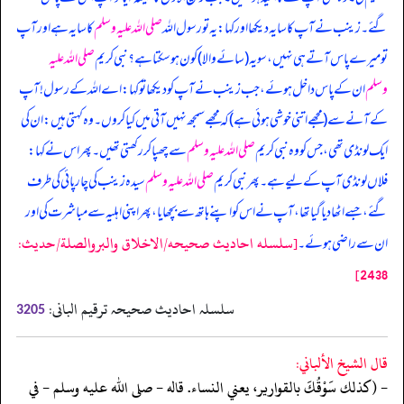
گئے۔ زینب نے آپ کا سایہ دیکھا اور کہا: یہ تو رسول اللہ
صلی اللہ علیہ وسلم
کا سایہ ہے اور آپ
تو میرے پاس آتے ہی نہیں، سو یہ (‏‏‏‏سائے والا) کون ہو سکتا ہے؟ نبی کریم
صلی اللہ علیہ
وسلم
ان کے پاس داخل ہوئے، جب زینب نے آپ کو دیکھا تو کہا: اے اللہ کے رسول! آپ
کے آنے سے (‏‏‏‏مجھے اتنی خوشی ہوئی ہے) کہ مجھے سمجھ نہیں آتی میں کیا کروں۔ وہ کہتی ہیں: ان کی
ایک لونڈی تھی، جس کو وہ نبی کریم
صلی اللہ علیہ وسلم
سے چھپا کر رکھتی تھیں۔ پھر ا‏‏‏‏س نے کہا:
فلاں لونڈی آپ کے لیے ہے۔ پھر نبی کریم
صلی اللہ علیہ وسلم
سیدہ زینب کی چارپائی کی طرف
گئے، جسے اٹھا دیا گیا تھا، آپ نے ا‏‏‏‏س کو اپنے ہاتھ سے بچھایا، پھر اپنی اہلیہ سے مباشرت کی اور
[سلسله احاديث صحيحه/الاخلاق والبروالصلة/حدیث:
ا‏‏‏‏ن سے راضی ہوئے۔
2438]
سلسلہ احادیث صحیحہ ترقیم البانی:
3205
قال الشيخ الألباني:
- (كذلك سَوْقُكَ بالقوارير، يعني النساء. قاله - صلى الله عليه وسلم - في