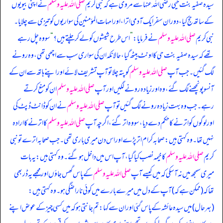
سیدہ صفیہ بنت حیی رضی اللہ عنہا سے مروی ہے کہ نبی کریم
صلی اللہ علیہ وسلم
نے اپنی بیویوں
کے ساتھ حج کیا، دوران سفر ایک آدمی ا‏‏‏‏ترا، اور امہات المؤمنین کی سواریوں کو تیزی سے چلایا۔
نبی کریم
صلی اللہ علیہ وسلم
نے فرمایا:
”
اس طرح شیشوں کو لے کر چلتے ہیں؟
“
سو وہ چل رہے
تھے کہ سیدہ صفیہ بنت حی کا اونٹ بیٹھ گیا، حالانکہ ان کی سواری سب سے اچھی تھی، وہ رونے
لگ گئیں۔ جب آپ
صلی اللہ علیہ وسلم
کو پتہ چلا تو آپ تشریف لائے اور اپنے ہاتھ سے ان کے
آنسو پونچھنے لگ گئے، وہ اور زیادہ رونے لگیں اور آپ
صلی اللہ علیہ وسلم
ان کو منع کرتے
رہے۔ جب وہ بہت زیادہ رونے لگ گئیں تو آپ
صلی اللہ علیہ وسلم
نے ان کو ڈانٹ ڈپٹ کی
اور لوگوں کو اترنے کا حکم دے دیا، سو وہ اتر گئے، اگرچہ آپ
صلی اللہ علیہ وسلم
کا اترنے کا ارادہ
نہیں تھا۔ وہ کہتی ہیں: صحابہ کرام اتر پڑے اور اس دن میری باری تھی۔ جب صحابہ اترے تو نبی
کریم
صلی اللہ علیہ وسلم
کا خیمہ نصب کیا گیا، آپ اس میں داخل ہو گئے۔ وہ کہتی ہیں: یہ بات
میری سمجھ میں نہ آ سکی کہ میں کیسے آپ
صلی اللہ علیہ وسلم
کے پاس گھس جاؤں اور مجھے یہ ڈر بھی
تھا کہ (‏‏‏‏ممکن ہے کہ) آپ کے دل میں میرے بارے میں کوئی ناراضگی ہو۔ وہ کہتی ہیں:
(‏‏‏‏بہرحال) میں سیدہ عائشہ کے پاس گئی اور ان سے کہا: تم جانتی ہو کہ میں کسی چیز کے عوض اپنے