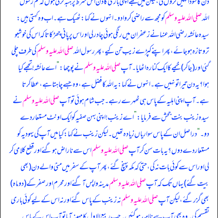
دن کا سودا نہیں کروں گی، لیکن میں تجھے اپنی باری کا دن اس شرط پر ہبہ کرتی ہوں کہ تم رسول
اللہ
صلی اللہ علیہ وسلم
کو مجھ سے راضی کروا دو۔ انہوں نے کہا: ٹھیک ہے۔ اب وہ کہتی ہیں:
سیدہ عائشہ رضی اللہ عنہا نے زعفران میں رنگی ہوئی چادر لی اور اس پر پانی چھڑکا تاکہ اس کی خوشبو
تروتازہ ہو جائے، پھر اپنے کپڑے زیب تن کیے، پھر رسول اللہ
صلی اللہ علیہ وسلم
کی طرف چلی
گئی اور (‏‏‏‏جا کر) خیمے کا ایک کنارہ اٹھایا۔ آپ
صلی اللہ علیہ وسلم
نے پوچھا:
”
اے عائشہ! تجھے کیا
ہوا؟ یہ دن تیرا تو نہیں ہے۔ انہوں نے کہا: یہ اللہ کا فضل ہے، وہ جسے چاہتا ہے، عطا کرتا
ہے۔ آپ اپنی اہلیہ کے پاس ہی ٹھہرے رہے۔ جب شام ہوئی تو آپ
صلی اللہ علیہ وسلم
نے
سیدہ زینب بنت جحش سے فرمایا:
”
اے زینب! اپنی بہن صفیہ کو ایک اونٹ مستعار دے
دو۔
“
دراصل ان کے پاس سواریاں زیادہ تھیں۔ لیکن زینب نے کہا: کیا میں آپ کی یہودیہ کو
مستعار دے دوں؟ یہ بات سن کر آپ
صلی اللہ علیہ وسلم
اس سے ناراض ہو گئے اور قطع کلامی کر
لی اور اس سے کوئی بات نہ کی، حتی کہ مکہ پہنچ گئے، پھر آپ کے سفر میں منیٰ والے دن (بھی
بیت گئے) یہاں تک کہ آپ
صلی اللہ علیہ وسلم
مدینہ واپس آ گئے اور محرم اور صفر کے (‏‏‏‏دو ماہ)
بھی گزر گئے، لیکن آپ
صلی اللہ علیہ وسلم
نہ زینب کے پاس گئے اور نہ اس کے لیے کوئی باری
تقسیم کی۔ وہ بھی آپ سے ناامید ہو گئیں۔ جب ربیع الاول کا مہینہ آیا تو آپ اس کے پاس