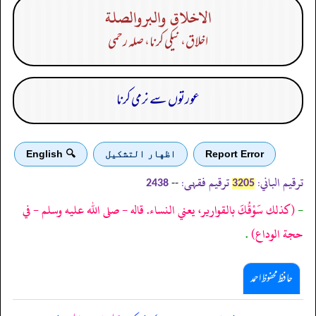
الاخلاق والبروالصلة
اخلاق، نیکی کرنا، صلہ رحمی
عورتوں سے نرمی کرنا
Report Error
اظهار التشكيل
🔍 English
ترقیم الباني:
ترقیم فقہی:
--
2438
3205
-
(كذلك سَوْقُكَ بالقوارير، يعني النساء. قاله - صلى الله عليه وسلم - في
حجة الوداع)
.
حافظ محفوظ احمد