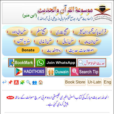
↩️
📌
🅰️
🧩
🔍
👥
🏠
Book Store
Ur-Latn
Eng
الحمدللہ! حدیث مبارک کی کتاب السنن الكبرى للبيهقي اردو عربی سرچ سہولت کے ساتھ
پیش کر دی گئی ہے۔