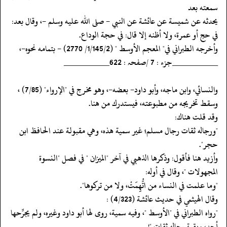
سمعته بعد
‏‏‏‏يحدثه عن شميسة عن عائشة عن النبي - صلى الله عليه وسلم -، وقال بعد:
في حج أو عمرة، ولا أظنه إلا قال: في حجة الوداع.
‏‏‏‏وأخرجه الطبراني في" المعجم الأوسط " (1/145/2/ 2770) - بتمامه نحوه-،
‏‏‏‏__________جزء : 7 /صفحہ : 622__________
‏‏‏‏والنسائي، وابن ماجه، وأبو داود- بعضه-، وهو مخرج في "الإرواء" (7/85) ،
وسقط تخريجه من مطبوعته، فيستدرك من هنا.
‏‏‏‏وقد قلت هناك:
‏‏‏‏"ورجاله ثقات رجال مسلم؛ غير سمية هذه، وهي مقبولة عند الحافظ ابن
‏‏‏‏حجر".
‏‏‏‏وأزيد هنا فأقول: وذكرها الذهبي في آخر "الميزان " في فصل "النسوة
المجهولات "، وقال في أوله:
‏‏‏‏"وما علمت في النساء من اتُّهِِمَتْ، ولا من تركوها".
‏‏‏‏وقال الهيثمي في حديث عائشة (4/323) :
‏‏‏‏"رواه الطبراني في "الأوسط "، وفيه سمية، روى لها أبو داود وغيره، ولم يجرِّحها
أحد، وبقية رجاله ثقات "!