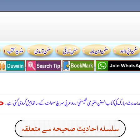
للہ! حدیث مبارک کی کتاب السنن الكبرى للبيهقي اردو عربی سرچ سہولت کے ساتھ پیش کر دی گئی ہے۔
سلسله احاديث صحيحه سے متعلقہ