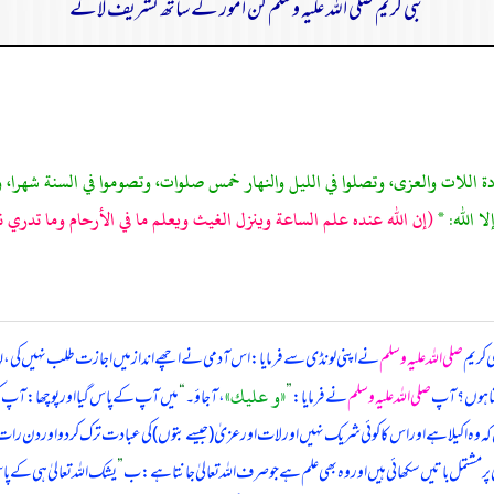
نبی کریم صلی اللہ علیہ وسلم کن امور کے ساتھ تشریف لائے
ادة اللات والعزى، وتصلوا في الليل والنهار خمس صلوات، وتصوموا في السنة شهرا،
ا الله: *
(إن الله عنده علم الساعة وينزل الغيث ويعلم ما في الأرحام وما ت
ی کریم
صلی اللہ علیہ وسلم
نے اپنی لونڈی سے فرمایا: اس آدمی نے اچھے انداز میں اجازت طلب نہیں کی، لہٰذا 
«و عليك»
کتا ہوں؟ آپ
صلی اللہ علیہ وسلم
نے فرمایا:
”
، آ جاؤ۔
“
میں آپ کے پاس گیا اور پوچھا: آپ 
کہ وہ اکیلا ہے اور اس کا کوئی شریک نہیں اور لات اور عزیٰ (جیسے بتوں) کی عبادت ترک کر دو اور دن رات 
ئی پر مشتمل باتیں سکھائی ہیں اور وہ بھی علم ہے جو صرف اللہ تعالیٰ جانتا ہے: ب
”
یشک اللہ تعالیٰ ہی کے پ