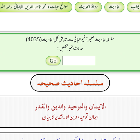
بواب
احادیث
رواۃ الحدیث
سوانح حیات: محمد ناصر الدین الالبانی رحمہ اللہ
سلسله احاديث صحيحه ترقیم البانی سے تلاش کل احادیث (4035)
حدیث نمبر لکھیں:
سلسله احاديث صحيحه
الايمان والتوحيد والدين والقدر
ایمان توحید، دین اور تقدیر کا بیان