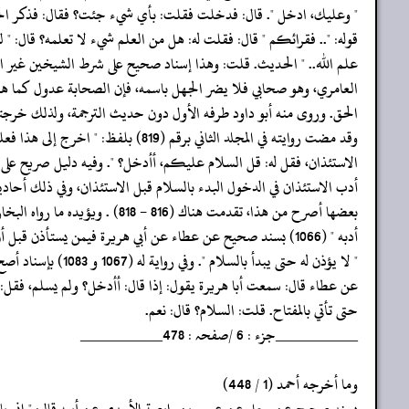
‏‏‏‏" وعليك، ادخل ". قال: فدخلت فقلت: بأي شيء جئت؟ فقال: فذكر ال
‏‏‏‏قوله: ".. فقرائكم " قال: فقلت له: هل من العلم شيء لا تعلمه؟ قال: " ل
‏‏‏‏علم الله.. " الحديث. قلت: وهذا إسناد صحيح على شرط الشيخين غير 
‏‏‏‏العامري، وهو صحابي فلا يضر الجهل باسمه، فإن الصحابة عدول كما 
‏‏‏‏الحق. وروى منه أبو داود طرفه الأول دون حديث الترجمة، ولذلك خرجته
‏‏‏‏وقد مضت روايته في المجلد الثاني برقم (819) بلفظ: " اخرج إلى هذا فعلمه
‏‏‏‏الاستئذان، فقل له: قل السلام عليكم، أأدخل؟ ". وفيه دليل صريح على
‏‏‏‏أدب الاستئذان في الدخول البدء بالسلام قبل الاستئذان، وفي ذلك أح
‏‏‏‏بعضها أصرح من هذا، تقدمت هناك (816 - 818) . ويؤيده ما رواه البخاري في "
‏‏‏‏أدبه " (1066) بسند صحيح عن عطاء عن أبي هريرة فيمن يستأذن قبل أن يسلم قال:
‏‏‏‏" لا يؤذن له حتى يبدأ بالسلام ". وفي رواية له (1067 و 1083) بإسناد أصح
‏‏‏‏عن عطاء قال: سمعت أبا هريرة يقول: إذا قال: أأدخل؟ ولم يسلم، فقل: 
‏‏‏‏حتى تأتي بالمفتاح. قلت: السلام؟ قال: نعم.
‏‏‏‏__________جزء : 6 /صفحہ : 478__________
‏‏‏‏وما أخرجه أحمد (1 / 448)
‏‏‏‏بسند صحيح عن رجل عن عمرو بن وابصة الأسدي عن أبيه قال: " إني با