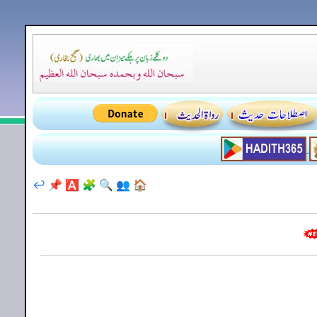
↩️
📌
🅰️
🧩
🔍
👥
🏠