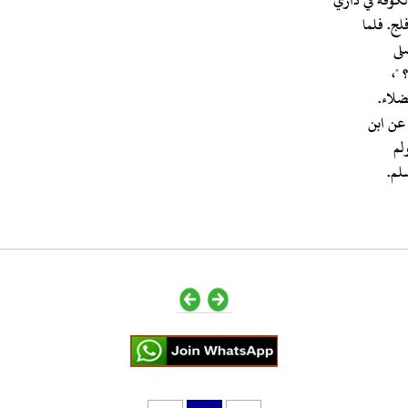
لج. فلما
لى
 "،
ضلاء.
لم
لم.