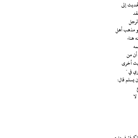
حديث إلى
قد
الرجل
هو مذهب أهل
 هنا،
 أن من
اديث أخرى
لا
لكوفة في داري