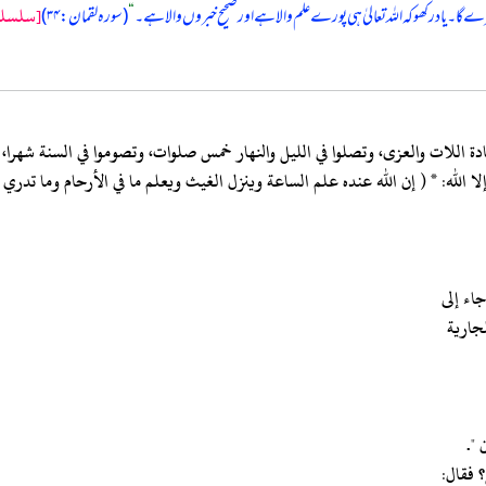
[سلسله 
رے گا۔ یاد رکھو کہ اللہ تعالیٰ ہی پورے علم والا ہے اور صحیح خبروں والا ہے۔
“
(سورہ لقمان: ۳۴)
بادة اللات والعزى، وتصلوا في الليل والنهار خمس صلوات، وتصوموا في السنة شهرا،
ن إلا الله: * ( إن الله عنده علم الساعة وينزل الغيث ويعلم ما في الأرحام وما
اء إلى
لجارية
 ".
؟ فقال: