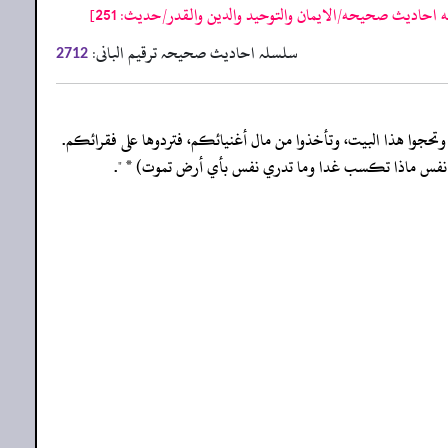
احاديث صحيحه/الايمان والتوحيد والدين والقدر/حدیث: 251]
سلسلہ احادیث صحیحہ ترقیم البانی:
2712
 وتحجوا هذا البيت، وتأخذوا من مال أغنيائكم، فتردوها على فقرائكم.
 تدري نفس ماذا تكسب غدا وما تدري نفس بأي أرض تموت) * ".