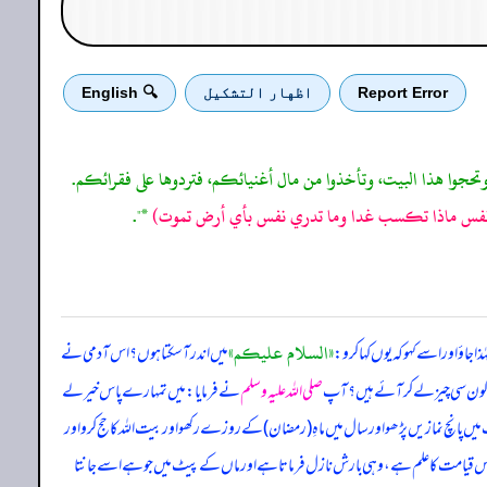
Report Error
اظهار التشكيل
🔍 English
 وتحجوا هذا البيت، وتأخذوا من مال أغنيائكم، فتردوها على فقرائكم.
دري نفس ماذا تكسب غدا وما تدري نفس بأي أرض تموت)
*".
«السلام عليكم»
جاؤ اور اسے کہو کہ یوں کہا کرو:
میں اندر آ سکتا ہوں؟ اس آدمی نے
کون سی چیز لے کر آئے ہیں؟ آپ
صلی اللہ علیہ وسلم
نے فرمایا: میں تمہارے پاس خیر لے
میں پانچ نمازیں پڑھو اور سال میں ماہِ (رمضان) کے روزے رکھو اور بیت اللہ کا حج کرو اور
اس قیامت کا علم ہے، وہی بارش نازل فرماتا ہے اور ماں کے پیٹ میں جو ہے اسے جانتا