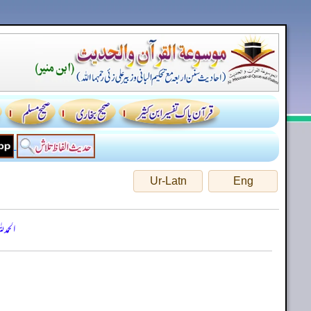
Ur-Latn
Eng
الحمد