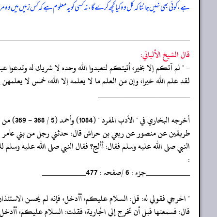
ہے، کوئی بھی نہیں جانتا کہ کل وہ کیا کچھ کرے گا، نہ کسی کو یہ معلوم ہے کہ کس زمیں میں وہ م
قال الشيخ الألباني:
- " لم آتكم إلا بخير، أتيتكم لتعبدوا الله وحده لا شريك له وتدعوا ع
لقد علم الله خيرا، وإن من العلم ما لا يعلمه إلا الله، خمس لا يعلمه
‏‏‏‏_____________________
‏‏‏‏أخرجه البخاري في " الأدب المفرد " (1084) وأحمد (5 / 368 - 369) من
‏‏‏‏طريقين عن منصور عن ربعي بن حراش قال: حدثني رجل من بني عامر ج
‏‏‏‏النبي صلى الله عليه وسلم فقال: أألج؟ فقال النبي صلى الله عليه وسلم ل
‏‏‏‏:
‏‏‏‏__________جزء : 6 /صفحہ : 477__________
‏‏‏‏" اخرجي فقولي له: قل: السلام عليكم، أأدخل، فإنه لم يحسن الاستئذان
‏‏‏‏قال: فسمعتها قبل أن تخرج إلي الجارية، فقلت: السلام عليكم، أأدخل