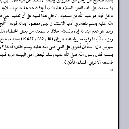
‏‏‏‏إذ سمعت على باب الدار: السلام عليكم، آلج؟ قلت: عليكم السلام، ف
‏‏‏‏دخل فإذا هو عبد الله بن مسعود.. ". ففي هذا تنبيه على أن تعليم النبي ص
‏‏‏‏الله عليه وسلم للعامري أدب الاستئذان ليس مقصودا بذاته قوله: " أألج؟
‏‏‏‏وإنما هو عدم ابتدائه إياه بالسلام خلافا لما سمعته من بعض الخطباء الف
‏‏‏‏ويزيده تأييدا وقوة ما رواه عبد الرزاق (10 / 382 / 19427) بسند صحيح عن ابن
‏‏‏‏سيرين قال: استأذن أعرابي على النبي صلى الله عليه وسلم فقال: أدخل؟ و
‏‏‏‏يسلم: فقال رسول الله صلى الله عليه وسلم لبعض أهل البيت: مروه فليس
‏‏‏‏فسمعه الأعرابي، فسلم، فأذن له.
‏‏‏‏¤