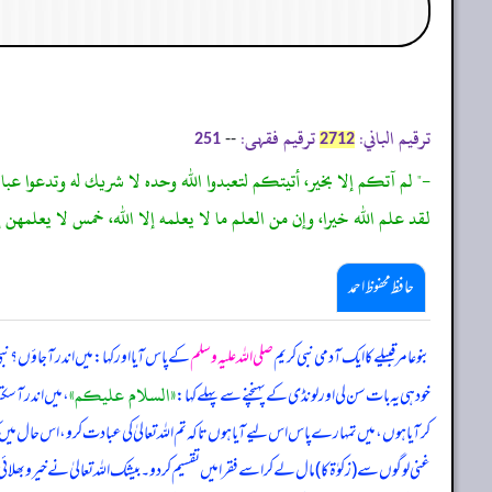
ترقیم الباني:
ترقیم فقہی:
--
251
2712
-" لم آتكم إلا بخير، أتيتكم لتعبدوا الله وحده لا شريك له وتدعوا عب
لقد علم الله خيرا، وإن من العلم ما لا يعلمه إلا الله، خمس لا يعلمهن إل
حافظ محفوظ احمد
بنو عامر قبیلے کا ایک آدمی نبی کریم
صلی اللہ علیہ وسلم
کے پاس آیا اور کہا: میں اندر آ جاؤں؟ نب
«السلام عليكم»
خود ہی یہ بات سن لی اور لونڈی کے پہنچنے سے پہلے کہا:
، میں اندر آ س
کر آیا ہوں، میں تمہارے پاس اس لیے آیا ہوں تاکہ تم اللہ تعالیٰ کی عبادت کرو، اس حال میں 
غنی لوگوں سے (زکوٰۃ کا) مال لے کر اسے فقرا میں تقسیم کر دو۔ بیشک اللہ تعالیٰ نے خیر و بھلا