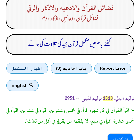
فضائل القرآن والادعية والاذكار والرقي
فضائل قرآن، دعا ئیں، اذکار، دم
کتنے ایام میں مکمل قرآن مجید کی تلاوت کی جائے
Report Error
باب احادیث (3)
اظهار التشكيل
🔍 English
ترقیم الباني:
ترقیم فقہی:
--
2951
1513
-" اقرأ القرآن في كل شهر، اقرأه في خمس وعشرين، اقرأه في عشرين، اقرأه في
خمس عشرة، اقرأه في سبع، لا يفقهه من يقرؤه في أقل من ثلاث".