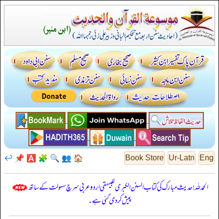
↩️
📌
🅰️
🧩
🔍
👥
🏠
Book Store
Ur-Latn
Eng
الحمدللہ! حدیث مبارک کی کتاب السنن الكبرى للبيهقي اردو عربی سرچ سہولت کے ساتھ
پیش کر دی گئی ہے۔