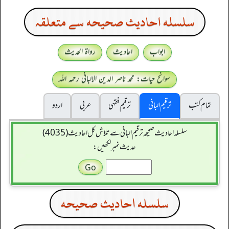
سلسله احاديث صحيحه سے متعلقہ
ابواب
احادیث
رواۃ الحدیث
سوانح حیات: محمد ناصر الدین الالبانی رحمہ اللہ
تمام کتب
ترقیم البانی
ترقيم فقہی
عربی
اردو
سلسله احاديث صحيحه ترقیم البانی سے تلاش کل احادیث (4035)
حدیث نمبر لکھیں:
سلسله احاديث صحيحه