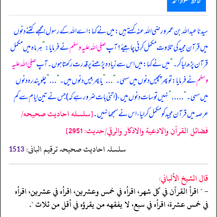
حافظ محفوظ احمد
سیدنا عبداللہ بن عمرو رضی اللہ عنہ کہتے ہیں: میں نے کہا: اے اللہ کے رسول! مجھے کتنے دنوں
میں قرآن مجید کی تلاوت مکمل کرنی چاہیئے؟ آپ
صلی اللہ علیہ وسلم
نے فرمایا:
”
ہر ماہ میں مکمل
قرآن پڑھ لیا کر۔
“
میں نے کہا: میں اس سے زیادہ پڑھنے پر قدرت رکھتا ہوں۔ آپ
صلی اللہ علیہ
وسلم
نے فرمایا: تو پھر پچیس دنوں میں سہی۔
“
. . .
”
یا پھر بیس دنوں میں۔
“
. . .
”
چلو پندرہ دنوں
میں سہی۔
“
.....
”
نہیں تو سات دنوں میں، (‏‏‏‏اتنی بات ضرور ہے کہ) جس نے تین ایام سے کم
[سلسله احاديث صحيحه/
عرصہ میں قرآن مجید کو مکمل کر لیا، اس نے سمجھا نہیں۔
فضائل القرآن والادعية والاذكار والرقي/حدیث: 2951]
سلسلہ احادیث صحیحہ ترقیم البانی:
1513
قال الشيخ الألباني:
- " اقرأ القرآن في كل شهر، اقرأه في خمس وعشرين، اقرأه في عشرين، اقرأه
في خمس عشرة، اقرأه في سبع، لا يفقهه من يقرؤه في أقل من ثلاث ".