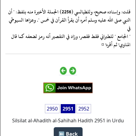
‏‏‏‏قلت: وإسناده صحيح، وللطيالسي (2256) الجملة الأخيرة منه بلفظ: " أن
‏‏‏‏النبي صلى الله عليه وسلم أمره أن يقرأ القرآن في خمس ". وعزاها السيوطي
في
‏‏‏‏" الجامع " للطبراني فقط فقصر، وزاد في التقصير أنه رمز لضعفه كما قال
‏‏‏‏المناوي! ثم أقره! ¤
2950
2951
2952
Silsilat al-Ahadith al-Sahihah Hadith 2951 in Urdu
Back ⬅️