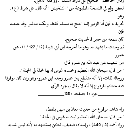
‏‏‏‏وقال الحاكم: " صحيح على شرط مسلم ". ووافقه الذهبي.
‏‏‏‏لكن وقع في النسخة المطبوعة من " التلخيص " أنه قال: على شرط (خ) .
وهو
‏‏‏‏تحريف، فإن أبا الزبير إنما احتج به مسلم فقط. ولكنه مدلس وقد عنعنه
فإن
‏‏‏‏كان سمعه من جابر فالحديث صحيح.
‏‏‏‏ثم وجدت ما يشهد له. وهو ما أخرجه ابن أبي شيبة (12 / 127 / 1) ، عن
عمرو
‏‏‏‏ابن شعيب عن عبد الله بن عمرو قال:
‏‏‏‏" من قال: سبحان الله العظيم وبحمده، غرس له بها نخلة في الجنة ".
‏‏‏‏ورجاله ثقات، إلا أنه منقطع بين عمرو وجده ابن عمرو، وهو وإن كان موقوفا
‏‏‏‏فله حكم المرفوع إذ أنه لا يقال بمجرد الرأي.
‏‏‏‏__________جزء : 1 /صفحہ : 135__________
‏‏‏‏وله شاهد مرفوع من حديث معاذ بن سهل بلفظ:
‏‏‏‏" من قال: سبحان الله العظيم نبت له غرس في الجنة ".
‏‏‏‏رواه أحمد (3 / 440) ، وإسناده ضعيف، لكن يستشهد به لأنه ليس شديد