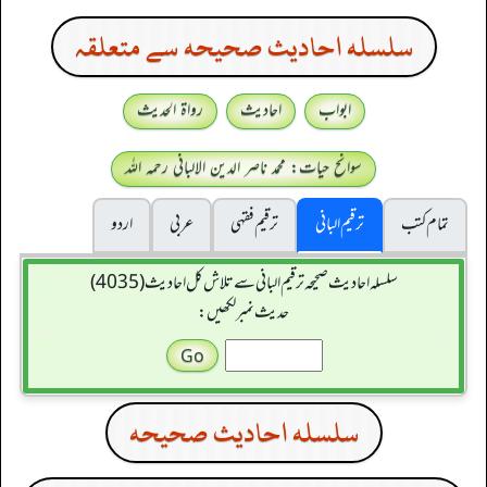
سلسله احاديث صحيحه سے متعلقہ
ابواب
احادیث
رواۃ الحدیث
سوانح حیات: محمد ناصر الدین الالبانی رحمہ اللہ
تمام کتب
ترقیم البانی
ترقيم فقہی
عربی
اردو
سلسله احاديث صحيحه ترقیم البانی سے تلاش کل احادیث (4035)
حدیث نمبر لکھیں:
سلسله احاديث صحيحه