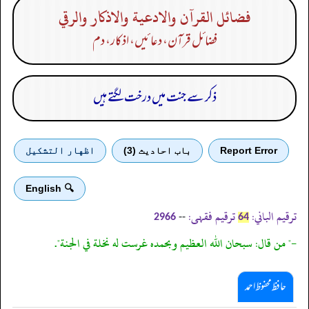
فضائل القرآن والادعية والاذكار والرقي
فضائل قرآن، دعا ئیں، اذکار، دم
ذکر سے جنت میں درخت لگتے ہیں
Report Error
باب احادیث (3)
اظهار التشكيل
🔍 English
ترقیم الباني:
ترقیم فقہی:
--
2966
64
-" من قال: سبحان الله العظيم وبحمده غرست له نخلة في الجنة".
حافظ محفوظ احمد