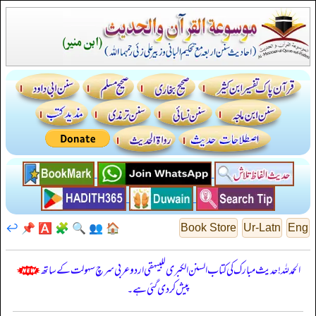
↩️
📌
🅰️
🧩
🔍
👥
🏠
Book Store
Ur-Latn
Eng
الحمدللہ! حدیث مبارک کی کتاب السنن الكبرى للبيهقي اردو عربی سرچ سہولت کے ساتھ
پیش کر دی گئی ہے۔