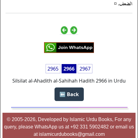
الضعف. ¤
2965
2966
2967
Silsilat al-Ahadith al-Sahihah Hadith 2966 in Urdu
Back ⬅️
© 2005-2026, Developed by Islamic Urdu Books, For any
query, please WhatsApp us at +92 331 5902482 or email us
at islamicurdubooks@gmail.com