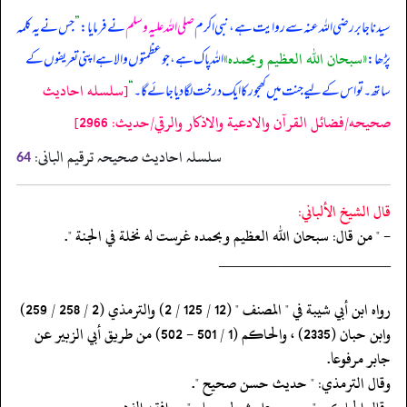
سیدنا جابر رضی اللہ عنہ سے روایت ہے، نبی اکرم
صلی اللہ علیہ وسلم
نے فرمایا:
”
جس نے یہ کلمہ
«سبحان الله العظيم وبحمده»
پڑھا:
اللہ پاک ہے، جو عظمتوں والا ہے اپنی تعریفوں کے
[سلسله احاديث
ساتھ۔ تو اس کے لیے جنت میں کھجور کا ایک درخت لگا دیا جائے گا۔
“
صحيحه/فضائل القرآن والادعية والاذكار والرقي/حدیث: 2966]
سلسلہ احادیث صحیحہ ترقیم البانی:
64
قال الشيخ الألباني:
- " من قال: سبحان الله العظيم وبحمده غرست له نخلة في الجنة ".
‏‏‏‏_____________________
‏‏‏‏رواه ابن أبي شيبة في " المصنف " (12 / 125 / 2) والترمذي (2 / 258 / 259)
‏‏‏‏وابن حبان (2335) ، والحاكم (1 / 501 - 502) من طريق أبي الزبير عن
‏‏‏‏جابر مرفوعا.
‏‏‏‏وقال الترمذي: " حديث حسن صحيح ".