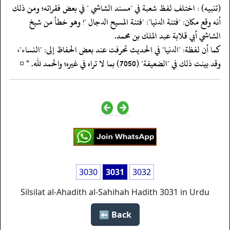
‏‏‏‏(تنبيه) : اختلف لفظ شعبة في "مسند الشاشي " في بعض فقراته؛ ومن ذلك
أنه وقع مكان: "فتنة الدنيا": "فتنة المسيح الدجال "! وهو خطأ من شيخ
الشاشي أبي قلابة عبد الملك بن محمد.
‏‏‏‏كما أن لفظة: "الدنيا" في الحديث تحرفت عند بعض الحفاظ إلى: "النساء"،
وقد بينت ذلك في "الضعيفة" (7050) بما لا تراه في غيره؛ والحمد لله. * ¤
3030
3031
3032
Silsilat al-Ahadith al-Sahihah Hadith 3031 in Urdu
Back ⬅️