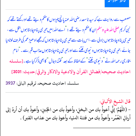
حافظ محفوظ احمد
مصعب سے روایت ہے کہ سیدنا سعد رضی اللہ عنہ پانچ چیزوں کا حکم دیتے تھے اور کہتے تھے کہ
نبی کریم
صلی اللہ علیہ وسلم
ان کا حکم دیتے تھے:
”
اے اللہ! میں تیری پناہ چاہتا ہوں بخل سے،
تیری پناہ چاہتا ہوں بزدلی سے، اس بات سے تیری پناہ چاہتا ہوں کہ مجھے ادھیڑ عمر کی طرف لوٹا دیا
جائے، تیری پناہ چاہتا ہوں دنیوی فتنے سے اور تیری پناہ چاہتا ہوں عذاب قبر سے۔
“
امام
[سلسله
بخاری رحمہ اللہ نے
”
دنیوی فتنے
“
کے الفاظ کے بعد
”
فتنہ دجال
“
کا بھی ذکر کیا ہے۔
احاديث صحيحه/فضائل القرآن والادعية والاذكار والرقي/حدیث: 3031]
سلسلہ احادیث صحیحہ ترقیم البانی:
3937
قال الشيخ الألباني:
- (اللهمّ! إنِّي أعوذُ بك من البخلِ، وأعوذُ بك من الجُبنِ، وأعوذُ بك أن أردّ إلى
أرذلِ العُمُر، وأعوذُ بك من فتنة الدنيا، وأعوذ بك من عذاب القبر) .
‏‏‏‏_____________________