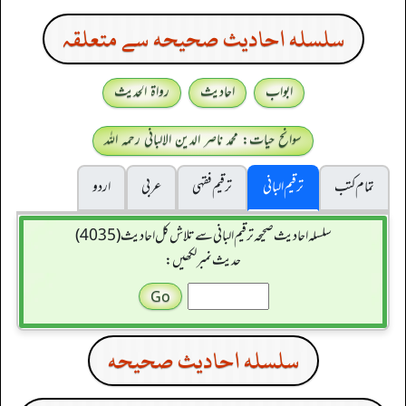
سلسله احاديث صحيحه سے متعلقہ
ابواب
احادیث
رواۃ الحدیث
سوانح حیات: محمد ناصر الدین الالبانی رحمہ اللہ
تمام کتب
ترقیم البانی
ترقيم فقہی
عربی
اردو
سلسله احاديث صحيحه ترقیم البانی سے تلاش کل احادیث (4035)
حدیث نمبر لکھیں:
سلسله احاديث صحيحه