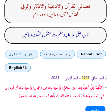
فضائل القرآن والادعية والاذكار والرقي
فضائل قرآن، دعا ئیں، اذکار، دم
آپ صلی اللہ علیہ وسلم سے منقول مختلف دعائیں
Report Error
باب احادیث (23)
اظهار التشكيل
🔍 English
ترقیم الباني:
ترقیم فقہی:
--
3031
3937
-
(اللهمّ! إنِّي أعوذُ بك من البخلِ، وأعوذُ بك من الجُبنِ، وأعوذُ بك أن أردّ إلى
أرذلِ العُمُر، وأعوذُ بك من فتنة الدنيا، وأعوذ بك من عذاب القبر)
.