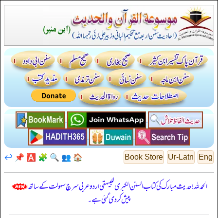
↩️
📌
🅰️
🧩
🔍
👥
🏠
Book Store
Ur-Latn
Eng
الحمدللہ! حدیث مبارک کی کتاب السنن الكبرى للبيهقي اردو عربی سرچ سہولت کے ساتھ
پیش کر دی گئی ہے۔