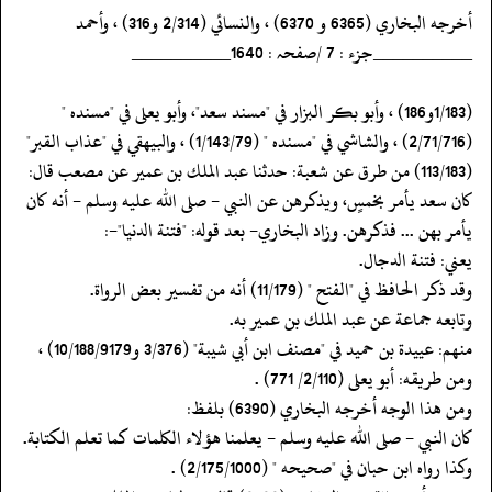
‏‏‏‏أخرجه البخاري (6365 و 6370) ، والنسائي (2/314 و316) ، وأحمد
‏‏‏‏__________جزء : 7 /صفحہ : 1640__________
‏‏‏‏(1/183و186) ، وأبو بكر البزار في "مسند سعد"، وأبو يعلى في "مسنده "
(2/71/716) ، والشاشي في "مسنده " (1/143/79) ، والبيهقي في "عذاب القبر"
(113/183) من طرق عن شعبة: حدثنا عبد الملك بن عمير عن مصعب قال:
كان سعد يأمر بخمسٍ، ويذكرهن عن النبي - صلى الله عليه وسلم - أنه كان
يأمر بهن ... فذكرهن. وزاد البخاري- بعد قوله: "فتنة الدنيا"-:
‏‏‏‏يعني: فتنة الدجال.
‏‏‏‏وقد ذكر الحافظ في "الفتح " (11/179) أنه من تفسير بعض الرواة.
‏‏‏‏وتابعه جماعة عن عبد الملك بن عمير به.
‏‏‏‏منهم: عييدة بن حميد في "مصنف ابن أبي شيبة" (3/376 و10/188/9179) ،
ومن طريقه: أبو يعلى (2/110/ 771) .
‏‏‏‏ومن هذا الوجه أخرجه البخاري (6390) بلفظ:
‏‏‏‏كان النبي - صلى الله عليه وسلم - يعلمنا هؤلاء الكلمات كما تعلم الكتابة.
‏‏‏‏وكذا رواه ابن حبان في "صحيحه " (2/175/1000) .