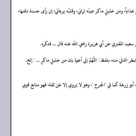
ّ عذاباً، ومن خليلٍ ماكر عينَه تراني، وقلبُه يرعاني؛ إن رأى حسنة دفنها،
 وعنه الحسن بن سفيان وغيره، وقد روى عنه أبو زرعة كما في "الجرح "، وهو لا يروي إلا عن ثقة، فهو متابع قوي