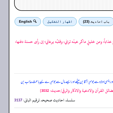
باب احادیث (23)
اظهار التشكيل
🔍 English
ّ عذاباً، ومن خليلٍ ماكر عينَه تراني، وقلبُه يرعاني؛ إن رأى حسنة دفنها،
 ایسی اولاد سے جو میرا آقا بن بیٹھے اور ایسے مال سے جو میرے لیے باعث عذاب بن
لقرآن والادعية والاذكار والرقي/حدیث: 3032]
سلسلہ احادیث صحیحہ ترقیم البانی:
3137