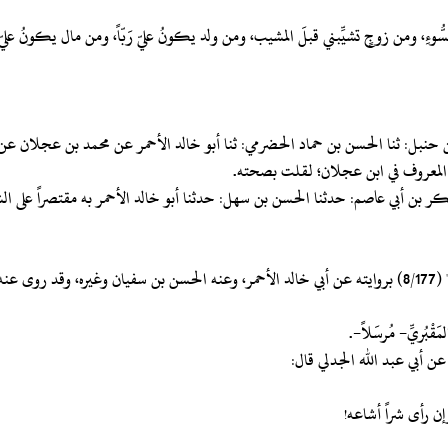
ُّوءِ، ومن زوجٍ تشيِّبني قبلَ المشيب، ومن ولد يكونُ عليّ رَبّاً، ومن مال يكونُ علي
اف المعروف في ابن عجلان؛ لقلت بصحته.
‏‏‏‏والحسن بن سهل هو أبو علي الجُعْفِيُّ الكوفي، أورده ابن حبان في "الثقات " (8/177) بروايته عن أبي خالد الأحمر،
ْبُريِّ- مُرسَلاً-.
وإن رأى شراً أشاعه!