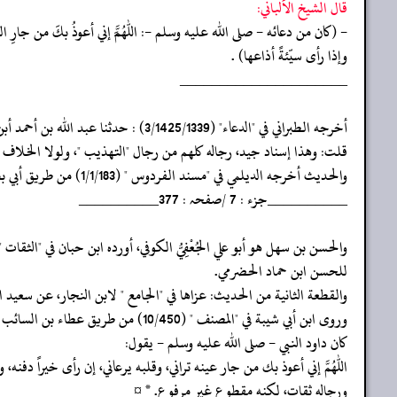
قال الشيخ الألباني:
- (كان من دعائه - صلى الله عليه وسلم -: اللهمَّ إني أعوذُ بكَ من جارِ الس
وإذا رأى سيّئةً أذاعها) .
‏‏‏‏_____________________
‏‏‏‏أخرجه الطبراني في "الدعاء" (3/1425/1339) : حدثنا عبد الله بن أحمد أبن حنبل: ثنا الحسن بن حماد الحضرمي: ثنا أبو خالد الأحمر عن محمد بن عجلان عن سعيد المقبري عن أبي هريرة رضي الله عنه قال ... فذكره.
‏‏‏‏قلت: وهذا إسناد جيد، رجاله كلهم من رجال "التهذيب "، ولولا الخل
‏‏‏‏والحديث أخرجه الديلمي في "مسند الفردوس " (1/1/183) من طريق أبي بكر بن أبي عاصم: حدثنا الحسن بن سهل: حدثنا أبو خالد الأحمر به مقتصراً على الشطر الثاني منه، بلفظ: "اللهم إني أعوذ بك من خليلٍ ماكرٍ ... " إلخ.
‏‏‏‏__________جزء : 7 /صفحہ : 377__________
للحسن ابن حماد الحضرمي.
‏‏‏‏والقطعة الثانية من الحديث: عزاها في "الجامع " لابن النجار، عن سعيد المَق
‏‏‏‏وروى ابن أبي شيبة في "المصنف " (10/450) من طريق عطاء بن السائب عن أبي عبد الله الجدلي قال:
‏‏‏‏كان داود النبي - صلى الله عليه وسلم - يقول:
‏‏‏‏اللهم إني أعوذ بك من جار عينه تراني، وقلبه يرعاني، إن رأى خيراً دفنه، 
‏‏‏‏ورجاله ثقات، لكنه مقطوع غير مرفوع. * ¤