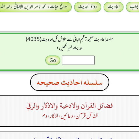
بواب
احادیث
رواۃ الحدیث
سوانح حیات: محمد ناصر الدین الالبانی رحمہ اللہ
سلسله احاديث صحيحه ترقیم البانی سے تلاش کل احادیث (4035)
حدیث نمبر لکھیں:
سلسله احاديث صحيحه
فضائل القرآن والادعية والاذكار والرقي
فضائل قرآن، دعا ئیں، اذکار، دم