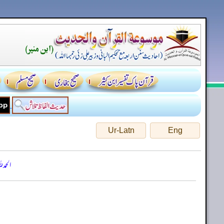
Ur-Latn
Eng
الحمد