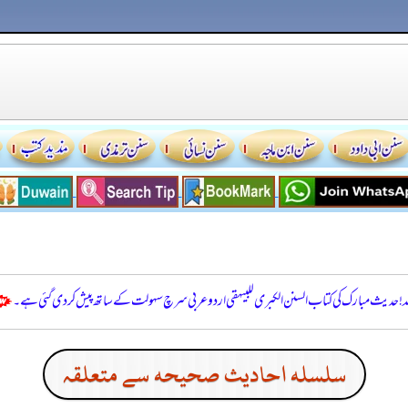
للہ! حدیث مبارک کی کتاب السنن الكبرى للبيهقي اردو عربی سرچ سہولت کے ساتھ پیش کر دی گئی ہے۔
سلسله احاديث صحيحه سے متعلقہ