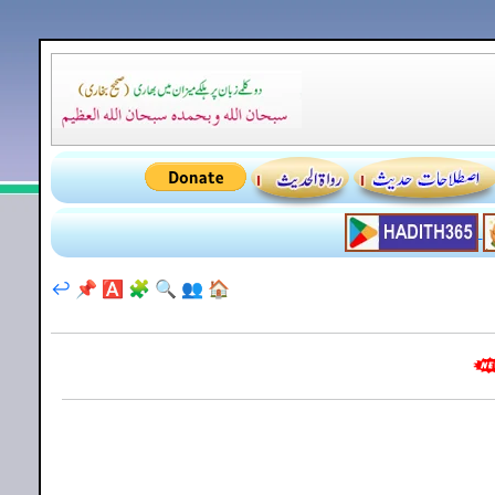
↩️
📌
🅰️
🧩
🔍
👥
🏠