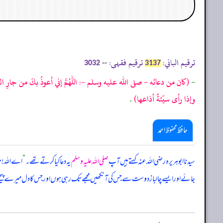
ترقیم الباني:
ترقیم فقہی:
--
3032
3137
-
(كان من دعائه - صلى الله عليه وسلم -: اللهمَّ إني أعوذُ بكَ من جارِ ال
وإذا رأى سيّئةً أذاعها)
.
حافظ محفوظ احمد
سیدنا ابوہریرہ رضی اللہ عنہ کہتے ہیں آپ
صلی اللہ علیہ وسلم
یہ دعا کیا کرتے تھے۔
”
اے اللہ! م
جائے اور ایسے چالباز دوست سے جس کی آنکھیں مجھے تک رہی ہوں اور جس کا دل میرے پیچھے پڑا ہ