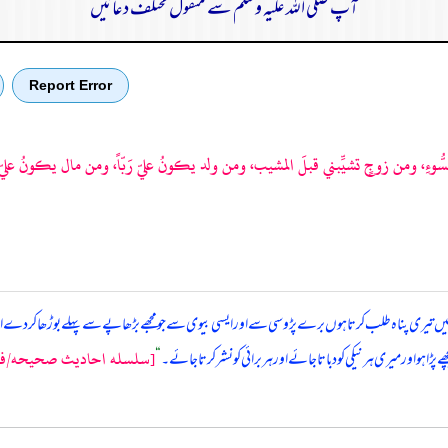
آپ صلی اللہ علیہ وسلم سے منقول مختلف دعائیں
Report Error
سُّوءِ، ومن زوجٍ تشيِّبني قبلَ المشيب، ومن ولد يكونُ عليّ رَبّاً، ومن مال يكونُ علي
یں تیری پناہ طلب کرتا ہوں برے پڑوسی سے اور ایسی بیوی سے جو مجھے بڑھاپے سے پہلے بوڑھا کر دے اور
[سلسله احاديث صحيحه/فضائل ا
و اور میری ہر نیکی کو دباتا جائے اور ہر برائی کو نشر کرتا جائے۔
“