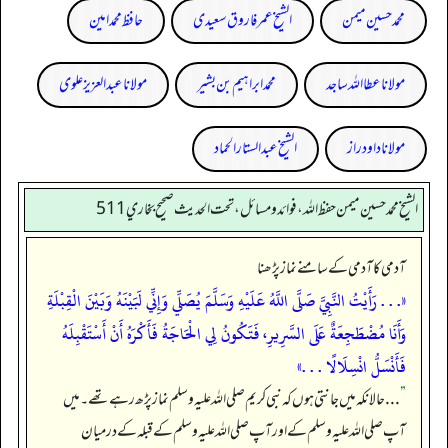
محمد حسین میمن
الشیخ عمر فاروق سعیدی
حافظ محمد امین
مولانا عطا اللہ ساجد
محمد ابراہیم بن بشیر
مولانا عبد العزیز علوی
مولانا داود راز
الشیخ عبدالستار الحماد
الشيخ محمد حسين ميمن حفظ الله، فوائد و مسائل، تحت الحديث صحيح بخاري 511
آدمی کا آدمی کے سامنے نماز پڑھنا
«. . . رَأَيْتُ النَّبِيَّ صَلَّى اللَّهُ عَلَيْهِ وَسَلَّمَ يُصَلِّي وَإِنِّي لَبَيْنَهُ وَبَيْنَ الْقِبْلَةِ
وَأَنَا مُضْطَجِعَةٌ عَلَى السَّرِيرِ، فَتَكُونُ لِي الْحَاجَةُ فَأَكْرَهُ أَنْ أَسْتَقْبِلَهُ
فَأَنْسَلُّ انْسِلَالًا . . .»
”
. . . ‏‏‏‏ حالانکہ میں جانتی ہوں کہ نبی کریم صلی اللہ علیہ وسلم نماز پڑھ رہے تھے۔ میں
آپ صلی اللہ علیہ وسلم کے اور آپ صلی اللہ علیہ وسلم کے قبلہ کے درمیان