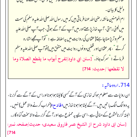
دلیل کا بیان۔
ام المؤمنین عائشہ رضی اللہ عنہا فرماتی ہیں کہ میں رسول اللہ صلی اللہ علیہ وسلم کی سمت
میں لیٹی رہتی، آپ نماز پڑھتے اور میں آپ کے آگے ہوتی، جب آپ صلی اللہ علیہ
وسلم وتر پڑھنا چاہتے (عثمان کی روایت میں یہ اضافہ ہے:
”
تو آپ مجھے اشارہ
کرتے
“
، پھر عثمان اور قعنبی دونوں روایت میں متفق ہیں) تو آپ صلی اللہ علیہ وسلم
[سنن ابي داود/تفرح أبواب ما يقطع الصلاة وما
فرماتے:
”
سرک جاؤ۔‏‏‏‏
“
لا تقطعها /حدیث: 714]
714۔ اردو حاشیہ:
ان روایات سے معلوم ہوا کہ نمازی کے آگے کسی کا لیٹا ہوا ہونا اور اس کے آگے سے گزرنا،
«قادح»
یہ دو الگ الگ باتیں ہیں، آگے لیٹا ہوا ہونا نماز میں
(خراب کرنے والا عمل) نہیں۔
البتہ گزرنا خشوع کے منافی ہے، اسی لیے یہ ممنوع ہے اور آگے گزرنے والا سخت گناہ گار۔
[سنن ابی داود شرح از الشیخ عمر فاروق سعیدی، حدیث/صفحہ نمبر:
714]