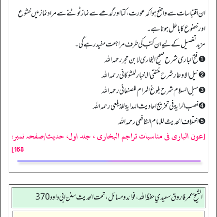
ان اقتباسات سے واضح ہوا کہ عورت، کتا اور گدھے سے نماز ٹوٹنے سے مراد نماز میں خشوع
اور خضوع کا باطل ہونا ہے۔
مزید تفصیل کے لیے ان کتب کی طرف مراجعت مفید رہے گی۔
➊ فتح الباری شرح صحیح البخاری لابن حجر رحمہ اللہ
➋ نيل الاوطار شرح منتقي الاخبار للشوكاني رحمہ الله
➌ سبل السلام شرح بلوغ المرام للصنعانی رحمہ اللہ
➍ نصب الراية في تخريج احاديث الهداية للذيلعي رحمہ اللہ
➎ اختلاف الحديث للامام الشافعي رحمہ اللہ
[عون الباری فی مناسبات تراجم البخاری ، جلد اول، حدیث/صفحہ نمبر:
168]
الشيخ عمر فاروق سعيدي حفظ الله، فوائد و مسائل، تحت الحديث سنن ابي داود 370