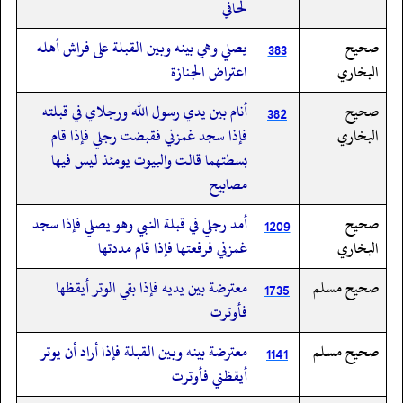
لحافي
صحيح
يصلي وهي بينه وبين القبلة على فراش أهله
383
البخاري
اعتراض الجنازة
صحيح
أنام بين يدي رسول الله ورجلاي في قبلته
382
البخاري
فإذا سجد غمزني فقبضت رجلي فإذا قام
بسطتهما قالت والبيوت يومئذ ليس فيها
مصابيح
صحيح
أمد رجلي في قبلة النبي وهو يصلي فإذا سجد
1209
البخاري
غمزني فرفعتها فإذا قام مددتها
صحيح مسلم
معترضة بين يديه فإذا بقي الوتر أيقظها
1735
فأوترت
صحيح مسلم
معترضة بينه وبين القبلة فإذا أراد أن يوتر
1141
أيقظني فأوترت