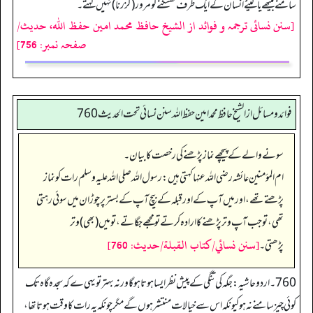
سامنے بیٹھے یا لیٹے انسان کے ایک طرف کھسکنے کو مرور (گزرنا) نہیں کہتے۔
[سنن نسائی ترجمہ و فوائد از الشیخ حافظ محمد امین حفظ اللہ، حدیث/
صفحہ نمبر: 756]
فوائد ومسائل از الشيخ حافظ محمد امين حفظ الله سنن نسائي تحت الحديث 760
سونے والے کے پیچھے نماز پڑھنے کی رخصت کا بیان۔
ام المؤمنین عائشہ رضی اللہ عنہا کہتی ہیں: رسول اللہ صلی اللہ علیہ وسلم رات کو نماز
پڑھتے تھے، اور میں آپ کے اور قبلہ کے بیچ آپ کے بستر پر چوڑان میں سوئی رہتی
تھی، تو جب آپ وتر پڑھنے کا ارادہ کرتے تو مجھے جگاتے، تو میں (بھی) وتر
[سنن نسائي/كتاب القبلة/حدیث: 760]
پڑھتی۔
760 ۔ اردو حاشیہ: جگہ کی تنگی کے پیش نظر ایسا ہوتا ہو گا ورنہ بہتر تو یہی ے کہ سجدہ گاہ تک
کوئی چیز سامنے نہ ہو کیونکہ اس سے خیالات منتشر ہوں گے مگر چونکہ یہ رات کا وقت ہوتا تھا،