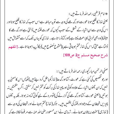
◈ امام قرطبی رحمہ اللہ فرماتے ہیں:
یعنی نماز کا قطع ہونا عورت اور گدھے کی وجہ سے تو یہ مبالغہ ہے اس سبب کہ نماز کا قطع ہونا اور
اس کی وجہ سے ان اشیاء کے شغل کے سبب کیوں کہ عورت فتنہ میں ڈالتی ہے اور گدھے کا
ہینگنا (وہ بھی خرابی کا باعث بنتا ہے) اور کتا ڈراتا ہے۔ نمازی کو یہاں تک کہ اسے تشویش میں
[المفهم
ڈالتا ہے حتیٰ کہ اس کی نماز ختم ہو جاتی ہے یا (خشوع خضوع میں) بگاڑ پیدا ہو جاتا ہے۔
شرح صحيح مسلم ج2 ص109]
صفی الرحمٰن مبارکپوری رحمہ اللہ فرماتے ہیں!:
اور جو تخصیص کی گئی ہے کہ عورت، کتا اور گدھا (نماز کو باطل کر دیتے ہیں) تو پس اس کا معنی یہ
نہیں کہ ان تینوں اشیاء کے علاوہ کوئی اور چیز نماز کی برکت کو ختم نہیں کر سکتی۔ اگر یہ حکمتیں نہ
ہوتیں (یعنی عورت، کتا اور گدھے کی گزرنے کی) تو مرد کے لیے کوئی گناہ نہ ہوتا۔ بلکہ یہ تینوں
چیزیں شیطان کے وجود اور فتنہ کی جگہیں ہیں۔ تاکہ (نماز) ختم ہو جائے اور شیطان کی وجہ سے
(نمازی) سخت پریشان ہو جائے۔ ترمذی نے ابن مسعود رضی اللہ عنہ سے مرفوعاً نکالا ہے کہ