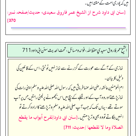
ہیں کہ پوری امت کے مقتدا ہیں۔
[سنن ابی داود شرح از الشیخ عمر فاروق سعیدی، حدیث/صفحہ نمبر:
370]
الشيخ عمر فاروق سعيدي حفظ الله، فوائد و مسائل، تحت الحديث سنن ابي داود 711
نمازی کے آگے سے عورت کے گزرنے سے نماز نہیں ٹوٹتی، اس کے قائلین کی
دلیل کا بیان۔
ام المؤمنین عائشہ رضی اللہ عنہا فرماتی ہیں کہ رسول اللہ صلی اللہ علیہ وسلم اپنی رات کی
نماز پڑھتے اور وہ آپ کے اور قبلے کے بیچ میں اس بچھونے پر لیٹی رہتیں جس پر آپ
سوتے تھے، یہاں تک کہ جب آپ صلی اللہ علیہ وسلم وتر پڑھنے کا ارادہ کرتے تو
[سنن ابي داود/تفرح أبواب ما يقطع
انہیں جگاتے تو وہ بھی وتر پڑھتیں۔
الصلاة وما لا تقطعها /حدیث: 711]