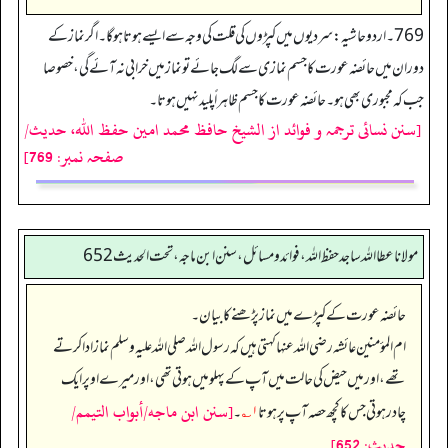
769 ۔ اردو حاشیہ: سردیوں میں کپڑوں کی قلت کی وجہ سے ایسے ہوتا ہو گا۔ اگر نماز کے
دوران میں حائضہ عورت کا جسم نمازی سے لگ جائے تو نماز میں خرابی نہ آئے گی، خصوصا
جب کہ مجبوری بھی ہو۔ حائضہ عورت کا جسم ظاہراً پلید نہیں ہوتا۔
[سنن نسائی ترجمہ و فوائد از الشیخ حافظ محمد امین حفظ اللہ، حدیث/
صفحہ نمبر: 769]
مولانا عطا الله ساجد حفظ الله، فوائد و مسائل، سنن ابن ماجه، تحت الحديث652
حائضہ عورت کے کپڑے میں نماز پڑھنے کا بیان۔
ام المؤمنین عائشہ رضی اللہ عنہا کہتی ہیں کہ رسول اللہ صلی اللہ علیہ وسلم نماز ادا کرتے
تھے، اور میں حیض کی حالت میں آپ کے پہلو میں ہوتی تھی، اور میرے اوپر ایک
[سنن ابن ماجه/أبواب التيمم/
چادر ہوتی جس کا کچھ حصہ آپ پر ہوتا
۱؎
۔
حدیث: 652]