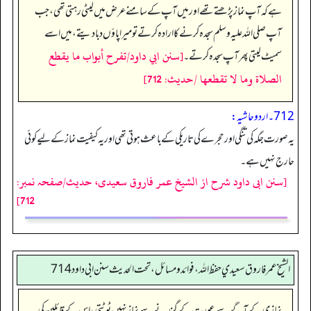
ہے کہ آپ نماز پڑھتے تھے اور میں آپ کے سامنے عرض میں لیٹی رہتی تھی، جب
آپ صلی اللہ علیہ وسلم سجدہ کرنے کا ارادہ کرتے تو میرا پاؤں دبا دیتے، میں اسے
[سنن ابي داود/تفرح أبواب ما يقطع
سمیٹ لیتی پھر آپ سجدہ کرتے۔
الصلاة وما لا تقطعها /حدیث: 712]
712۔ اردو حاشیہ:
یہ صورت جگہ کی تنگی اور حجرے کی تاریکی کے باعث ہوتی تھی اور یہ کیفیت نماز کے لیے کوئی
حارج نہیں ہے۔
[سنن ابی داود شرح از الشیخ عمر فاروق سعیدی، حدیث/صفحہ نمبر:
712]
الشيخ عمر فاروق سعيدي حفظ الله، فوائد و مسائل، تحت الحديث سنن ابي داود 714
نمازی کے آگے سے عورت کے گزرنے سے نماز نہیں ٹوٹتی، اس کے قائلین کی