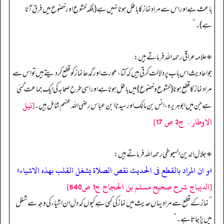
باعث ہے اور اس سے مراد نماز کا باطل ہونا نہیں ہے (بلکہ خشوع اور خضوع میں فرق آنا
ہے)۔
“
◈ علامہ عراقی رحمہ اللہ فرماتے ہیں:
جو احادیث اس باب پر دلالت کرتی ہیں کہ کتا، عورت اور گدھا نماز کو قطع کر دیتے ہیں تو اس سے
مراد نماز کا قطع ہونا (خشوع و خضوع) میں باطل ہونا ہے اور اسی طرح صحابہ کی ایک جماعت گئی
[نيل
ہے جن میں ابوہریرہ، انس بن مالک اور سیدنا ابن عباس رضی اللہ عنہم شامل ہیں۔
الاوطار۔ ج3 ص 17]
◈ جلال الدین السیوطی رحمہ اللہ فرماتے ہیں:
«و ان المراد بالقطع فى الحديث نقص الصلاة يشغل القلب بهذه الاشياء»
[الديباج شرح صحيح مسلم بن الحجاج ج1 ص640]
”
نماز کے قطع سے مراد یہاں حدیث میں نماز کی کمی ہے کیوں کہ دل ان اشیاء کی وجہ سے شغل
میں پڑ جاتا ہے۔
“