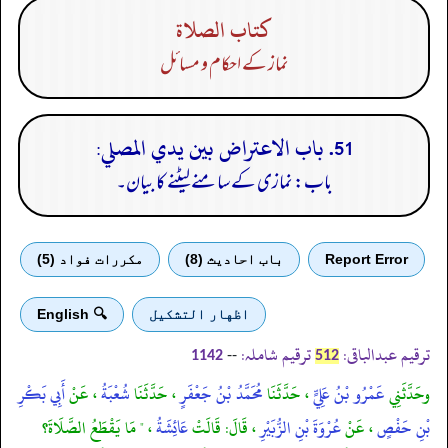
كتاب الصلاة
نماز کے احکام و مسائل
51. باب الاعتراض بين يدي المصلي:
باب: نمازی کے سامنے لیٹنے کا بیان۔
Report Error
باب احادیث (8)
مكررات فواد (5)
اظهار التشكيل
🔍 English
ترقیم عبدالباقی:
ترقیم شاملہ:
--
1142
512
وحَدَّثَنِي
عَمْرُو بْنُ عَلِيٍّ
، حَدَّثَنَا
مُحَمَّدُ بْنُ جَعْفَرٍ
، حَدَّثَنَا
شُعْبَةُ
، عَنْ
أَبِي بَكْرِ
بْنِ حَفْصٍ
، عَنْ
عُرْوَةَ بْنِ الزُّبَيْرِ
، قَالَ: قَالَتْ
عَائِشَةُ
، " مَا يَقْطَعُ الصَّلَاةَ؟