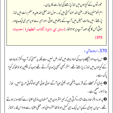
عورتوں کے کپڑوں میں نماز پڑھنے کی اجازت کا بیان۔
ام المؤمنین عائشہ رضی اللہ عنہا کہتی ہیں کہ رسول اللہ صلی اللہ علیہ وسلم رات میں نماز
پڑھتے، میں حالت حیض میں آپ کے پہلو میں ہوتی، اور میرے اوپر میری ایک چادر
[سنن ابي داود/كتاب الطهارة /حدیث:
ہوتی جس کا کچھ حصہ آپ پر ہوتا تھا۔
370]
370۔ اردو حاشیہ:
➊ اس باب اور پچھلے باب کی احادیث میں تعارض نہیں ہے بلکہ یہ معنی کہ آپ اکثر زوجات
کے کپڑوں میں نماز نہ پڑھتے تھے، مگر کبھی کبھی پڑھ لیا کرتے تھے جب کہ یقین ہوتا تھا کہ کپڑا
پاک ہے۔
➋ بیوی اگر مصلے کے قریب بیٹھی ہو، لیٹی ہو یا آگے سوئی ہوئی بھی ہو تو کوئی حرج نہیں، نماز
جائز اور صحیح ہے۔
➌ یہ اور دیگر احادیث اشارہ کرتی ہیں کہ خیرالقرون میں مسلمان مادّی اعتبار سے کشادہ نہ ہوتے
تھے۔ میاں بیوی کے پاس ایک ہی کمبل ہوتا تھا مگر دینی اور عملی اعتبار سے وہ اس قدر ممتاز