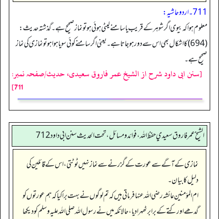
711۔ اردو حاشیہ:
معلوم ہوا کہ بیوی اگر شوہر کے قریب یا سامنے لیٹی ہوئی ہو تو نماز صحیح ہے۔ گذشتہ حدیث:
(694) کا اشکال بھی اس سے دور ہو جاتا ہے۔ یعنی اگر سامنے کوئی سویا ہوا ہو تو نمازی کی نماز
صحیح ہے۔
[سنن ابی داود شرح از الشیخ عمر فاروق سعیدی، حدیث/صفحہ نمبر:
711]
الشيخ عمر فاروق سعيدي حفظ الله، فوائد و مسائل، تحت الحديث سنن ابي داود 712
نمازی کے آگے سے عورت کے گزرنے سے نماز نہیں ٹوٹتی، اس کے قائلین کی
دلیل کا بیان۔
ام المؤمنین عائشہ رضی اللہ عنہا فرماتی ہیں کہ تم لوگوں نے بہت برا کیا کہ ہم عورتوں کو
گدھے اور کتے کے برابر ٹھہرا دیا، حالانکہ میں نے رسول اللہ صلی اللہ علیہ وسلم کو دیکھا