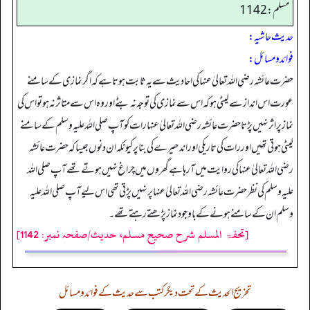
مسلم: 1142
حدیث حاشیہ:
فوائد ومسائل:
حضرت عائشہ رضی اللہ تعالیٰ عنہا کی احادیث سے یہ ثابت ہوتا ہے کہ اگر نمازی کے سامنے
عورت اس انداز سے لیٹی ہو کہ اس سے نمازی کی توجہ نہ بٹے اور وہ اس سے متاثر نہ ہو تو اس کی
نماز پر اثر نہیں پڑتا حضرت عائشہ رضی اللہ تعالیٰ عنہا رات کو آپ صلی اللہ علیہ وسلم کے سامنے
لیٹی ہوتی تھیں اور رات کی تاریکی اور اندھیرے کی بنا پر کیونکہ ان دنوں جیسا کہ حضرت عائشہ
رضی اللہ تعالیٰ عنہا کی روایت میں آ رہا ہے گھروں میں چراغ نہیں ہوتے تھے آپ صلی اللہ
علیہ وسلم کی نظر حضرت عائشہ رضی اللہ تعالیٰ عنہا پر نہیں پڑتی تھی اس لیے آپ صلی اللہ علیہ
وسلم ان کے سامنے ہونے کے باوجود نماز پڑھتے رہتے تھے۔
[تحفۃ المسلم شرح صحیح مسلم، حدیث/صفحہ نمبر: 1142]
تخریج الحدیث کے تحت دیگر کتب سے حدیث کے فوائد و مسائل