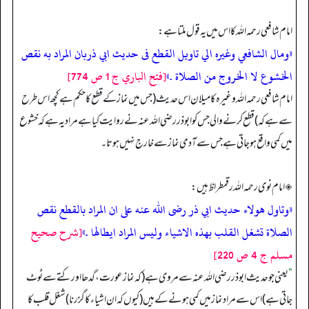
امام شافعی رحمہ اللہ کا اس میں یہ قول ملتا ہے:
«ومال الشافعي وغيره الي تاويل القطع فى حديث ابي ذربان المراد به نقص
الخشوع لا الخروج من الصلاة .»
[فتح الباري ج 1 ص 774]
امام شافعی رحمہ اللہ وغیرہ کا میلان اس حدیث (جس میں نماز کے قطع کا حکم ہے کچھ اس طرح
سے ہے کہ) قطع کرنے والی جس کو ابوذر رضی اللہ عنہ نے روایت کیا ہے مراد یہ ہے کہ خشوع
میں کمی واقع ہو جاتی ہے جس سے آدمی نماز سے خارج نہیں ہوتا۔
◈ امام نوی رحمہ اللہ رقمطراظ ہیں:
«وتاول هولاء حديث ابي ذر رضى الله عنه على ان المراد بالقطع نقص
الصلاة تشغل القلب بهذه الاشياء وليس المراد ايطالها .»
[شرح صحيح
مسلم ج 4 ص 220]
”
یعنی جو حدیث ابوذر رضی اللہ عنہ سے مروی ہے (کہ نماز عورت، گدھا اور کتے سے ٹوٹ
جاتی ہے) اس سے مراد نماز میں کمی ہونے کے ہیں (کیوں کہ ان اشیاء کا گزرنا) شغل قلب کا