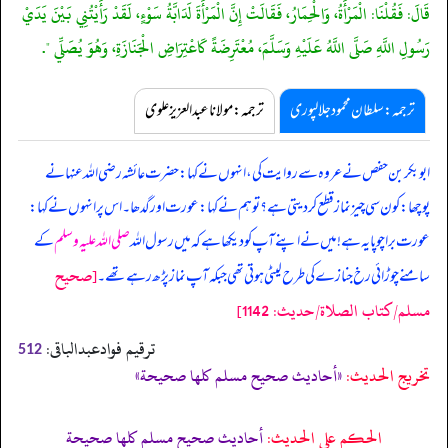
قَالَ: فَقُلْنَا: الْمَرْأَةُ، وَالْحِمَارُ، فَقَالَتْ إِنَّ الْمَرْأَةَ لَدَابَّةُ سَوْءٍ، لَقَدْ رَأَيْتُنِي بَيْنَ يَدَيْ
رَسُولِ اللَّهِ صَلَّى اللَّهُ عَلَيْهِ وَسَلَّمَ، مُعْتَرِضَةً كَاعْتِرَاضِ الْجَنَازَةِ، وَهُوَ يُصَلِّي ".
ترجمہ:سلطان محمود جلالپوری
ترجمہ:مولانا عبدالعزیز علوی
ابوبکر بن حفص نے عروہ سے روایت کی، انہوں نے کہا: حضرت عائشہ رضی اللہ عنہا نے
پوچھا: کون سی چیز نماز قطع کر دیتی ہے؟ تو ہم نے کہا: عورت اور گدھا۔ اس پر انہوں نے کہا:
عورت برا چوپایہ ہے! میں نے اپنے آپ کو دیکھا ہے کہ میں رسول اللہ
صلی اللہ علیہ وسلم
کے
[صحيح
سامنے چوڑائی رخ جنازے کی طرح لیٹی ہوتی تھی جبکہ آپ نماز پڑھ رہے تھے۔
مسلم/كتاب الصلاة/حدیث: 1142]
ترقیم فوادعبدالباقی:
512
تخریج الحدیث:
«أحاديث صحيح مسلم كلها صحيحة»
الحكم على الحديث:
أحاديث صحيح مسلم كلها صحيحة