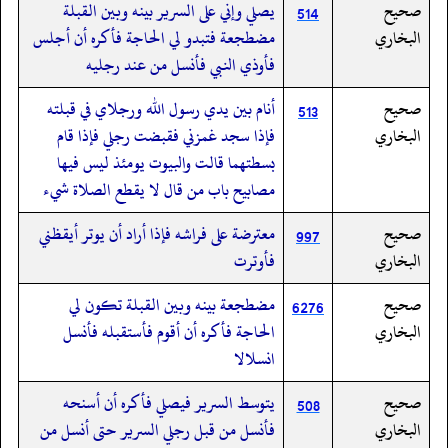
صحيح
يصلي وإني على السرير بينه وبين القبلة
514
البخاري
مضطجعة فتبدو لي الحاجة فأكره أن أجلس
فأوذي النبي فأنسل من عند رجليه
صحيح
أنام بين يدي رسول الله ورجلاي في قبلته
513
البخاري
فإذا سجد غمزني فقبضت رجلي فإذا قام
بسطتهما قالت والبيوت يومئذ ليس فيها
مصابيح باب من قال لا يقطع الصلاة شيء
صحيح
معترضة على فراشه فإذا أراد أن يوتر أيقظني
997
البخاري
فأوترت
صحيح
مضطجعة بينه وبين القبلة تكون لي
6276
البخاري
الحاجة فأكره أن أقوم فأستقبله فأنسل
انسلالا
صحيح
يتوسط السرير فيصلي فأكره أن أسنحه
508
البخاري
فأنسل من قبل رجلي السرير حتى أنسل من