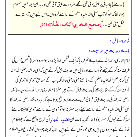
(سامنے) چارپائی پر لیٹی ہوئی تھی۔ مجھے ضرورت پیش آتی تھی اور یہ بھی اچھا نہیں معلوم
ہوتا تھا کہ خود کو آپ صلی اللہ علیہ وسلم کے سامنے کر دوں۔ اس لیے میں آہستہ سے
[صحيح البخاري/كِتَاب الصَّلَاةِ: 511]
نکل آتی تھی . . .
“
فوائد و مسائل:
باب اور حدیث میں مناسبت:
امام بخاری رحمہ اللہ نے باب قائم فرمایا کہ ایک شخص نماز پڑھ رہا ہو اور دوسرا (شخص) اس کی
طرف منہ کر کے بیٹھے تو کیسا ہے اور ذیل میں حدیث پیش کرتے ہیں کہ امی عائشہ رضی اللہ عنہا
نبی کریم صلی اللہ علیہ وسلم کے سامنے لیٹی رہتی حالانکہ باب کے مطابق آدمی کا آدمی کی
طرف منہ کر کے نماز پڑھنے کی حدیث پیش کرتے ہیں مگر امام بخاری رحمہ اللہ نے سیدہ عائشہ
رضی اللہ عنہا کی حدیث پیش فرمائی جس سے صاف واضح ہوتا ہے کہ سیدہ عائشہ رضی اللہ عنہا کا
نبی صلی اللہ علیہ وسلم کے سامنے لیٹے رہنا مضر نہ ہوا تو آدمی کے سامنے آدمی کا لیٹنا سامنے
«ضوء النهار»
منہ کر کے کیوں کر مضر ہو گا؟ حالانکہ یہ بات بھی
کی طرح واضح ہے کہ جو احکام
نماز کے لیے مردوں پر ہیں وہی عورتوں کے لیے ہیں، الا یہ کہ چند چیزوں کو شارع علیہ السلام