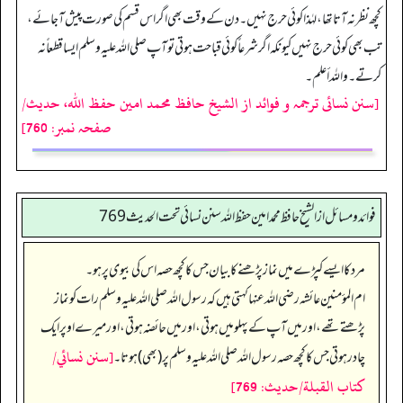
کچھ نظر نہ آتا تھا، لہٰذا کوئی حرج نہیں۔ دن کے وقت بھی اگر اس قسم کی صورت پیش آ جائے،
تب بھی کوئی حرج نہیں کیونکہ اگر شرعاً کوئی قباحت ہوتی تو آپ صلی اللہ علیہ وسلم ایسا قطعاً نہ
کرتے۔ واللہ أعلم۔
[سنن نسائی ترجمہ و فوائد از الشیخ حافظ محمد امین حفظ اللہ، حدیث/
صفحہ نمبر: 760]
فوائد ومسائل از الشيخ حافظ محمد امين حفظ الله سنن نسائي تحت الحديث 769
مرد کا ایسے کپڑے میں نماز پڑھنے کا بیان جس کا کچھ حصہ اس کی بیوی پر ہو۔
ام المؤمنین عائشہ رضی اللہ عنہا کہتی ہیں کہ رسول اللہ صلی اللہ علیہ وسلم رات کو نماز
پڑھتے تھے، اور میں آپ کے پہلو میں ہوتی، اور میں حائضہ ہوتی، اور میرے اوپر ایک
[سنن نسائي/
چادر ہوتی جس کا کچھ حصہ رسول اللہ صلی اللہ علیہ وسلم پر (بھی) ہوتا۔
كتاب القبلة/حدیث: 769]