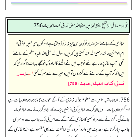
فوائد ومسائل از الشيخ حافظ محمد امين حفظ الله سنن نسائي تحت الحديث 756
نمازی کے سامنے سترہ نہ ہو تو کون سی چیز نماز توڑ دیتی ہے اور کون سی نہیں توڑتی؟
ام المؤمنین عائشہ رضی اللہ عنہا کہتی ہیں کہ میں رسول اللہ صلی اللہ علیہ وسلم کے سامنے
تھی، آپ نماز پڑھ رہے تھے تو جب میں نے اٹھنے کا ارادہ کیا تو مجھے یہ بات ناگوار لگی کہ
[سنن
میں اٹھ کر آپ کے سامنے سے گزروں تو میں دھیرے سے سرک گئی
۱؎
۔
نسائي/كتاب القبلة/حدیث: 756]
756 ۔ اردو حاشیہ: اس سے معلوم ہوا کہ نمازی کے آگے عورت کا لیٹا ہوا ہونا اور بات ہے
اور گزرنا اور بات۔ اول الذکر سے نماز پر کوئی اثر نہیں پڑے گا، البتہ گزرنے سے نماز ٹوٹ
جائے گی۔ گزرنے سے مراد کسی کا نمازی کے آگے سے اس کی ایک جانب سے دوسری
جانب، پار کرتا ہے، حدیث میں وارد
”
مرور
“
کی ممانعت سے یہی مقصود ہے، لہٰذا نمازی کے