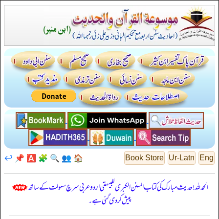
↩️
📌
🅰️
🧩
🔍
👥
🏠
Book Store
Ur-Latn
Eng
الحمدللہ! حدیث مبارک کی کتاب السنن الكبرى للبيهقي اردو عربی سرچ سہولت کے ساتھ
پیش کر دی گئی ہے۔