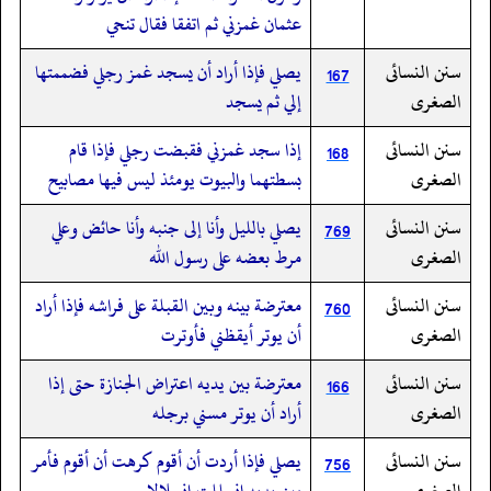
عثمان غمزني ثم اتفقا فقال تنحي
سنن النسائى
يصلي فإذا أراد أن يسجد غمز رجلي فضممتها
167
الصغرى
إلي ثم يسجد
سنن النسائى
إذا سجد غمزني فقبضت رجلي فإذا قام
168
الصغرى
بسطتهما والبيوت يومئذ ليس فيها مصابيح
سنن النسائى
يصلي بالليل وأنا إلى جنبه وأنا حائض وعلي
769
الصغرى
مرط بعضه على رسول الله
سنن النسائى
معترضة بينه وبين القبلة على فراشه فإذا أراد
760
الصغرى
أن يوتر أيقظني فأوترت
سنن النسائى
معترضة بين يديه اعتراض الجنازة حتى إذا
166
الصغرى
أراد أن يوتر مسني برجله
سنن النسائى
يصلي فإذا أردت أن أقوم كرهت أن أقوم فأمر
756
الصغرى
بين يديه انسللت انسلالا