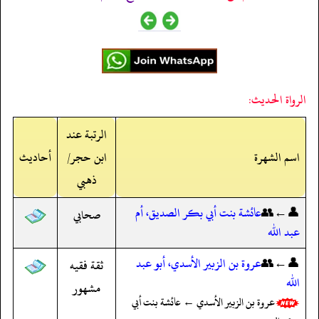
الرواة الحديث:
الرتبة عند
اسم الشهرة
ابن حجر/
أحاديث
ذهبي
👤←👥
عائشة بنت أبي بكر الصديق، أم
صحابي
عبد الله
👤←👥
عروة بن الزبير الأسدي، أبو عبد
ثقة فقيه
الله
مشهور
عروة بن الزبير الأسدي ← عائشة بنت أبي