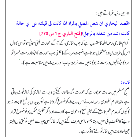
◈ ابن رشید فرماتے ہیں:
«قصد البخاري ان شغل المصلي بالمراة اذا كانت فى قبلته على اي حالة
كانت اشد من شغله بالرجل»
[فتح الباري ج 1 س 773]
”
امام بخاری رحمہ اللہ کا مقصد یہ ہے کہ جب نمازی کے آگے عورت لیٹی ہوئی ہو تو اس کا دل
اس کی طرف زیادہ مشغول ہوتا ہے بنسبت مرد کے (یعنی جب عورت کا لیٹنا درست ٹھہرا تو
مرد کا لیٹنا کیوں درست نہ ہو گا یہیں سے ترجمۃ الباب اور حدیث میں مناسبت ہے)۔
“
فائدہ:
صحیح مسلم میں حدیث موجود ہے کہ عورت، گدھا اور کتّے کی وجہ سے نمازی کی نماز ٹوٹ جاتی
ہے، لہٰذا امام الطحاوی رحمہ اللہ نے اس حدیث کو منسوخ گردانا ہے لیکن یہاں پر نسخ ثابت نہ ہو
گا کیوں کہ عدم علم تاریخ کے بغیر نسخ کا دعوی بےکار ہے اور اگر تطبیق ممکن ہو تو منسوخ قرار
دینے کا تکلف باقی نہیں رہتا جمہور اسی طرف گئے ہیں کہ نماز کسی چیز سے نہیں ٹوٹتی ہاں البتہ
جن احادیث میں نماز ٹوٹنے کا ذکر ہے۔