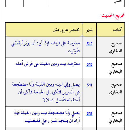
الهذلي
تخريج الحديث:
کتاب
نمبر
مختصر عربی متن
صحيح
معترضة على فراشه فإذا أراد أن يوتر أيقظني
512
البخاري
فأوترت
صحيح
معترضة بينه وبين القبلة على فراش أهله
515
البخاري
صحيح
يصلي وإني لبينه وبين القبلة وأنا مضطجعة
511
البخاري
على السرير فتكون لي الحاجة فأكره أن
أستقبله فأنسل انسلالا
صحيح
يصلي وأنا مضطجعة بينه وبين القبلة فإذا
519
البخاري
أراد أن يسجد غمز رجلي فقبضتهما