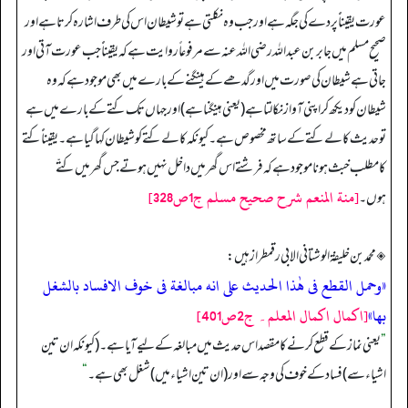
عورت یقیناًً پردے کی جگہ ہے اور جب وہ نکلتی ہے تو شیطان اس کی طرف اشارہ کرتا ہے اور
صحیح مسلم میں جابر بن عبدالله رضی اللہ عنہ سے مرفوعاً روایت ہے کہ یقیناًً جب عورت آتی اور
جاتی ہے شیطان کی صورت میں اور گدھے کے ہینگنے کے بارے میں بھی موجود ہے کہ وہ
شیطان کو دیکھ کر اپنی آواز نکالتاہے (یعنی ہینگنا ہے) اور جہاں تک کتے کے بارے میں ہے
تو حدیث کالے کتے کے ساتھ مخصوص ہے۔ کیونکہ کالے کتے کو شیطان کہا گیا ہے۔ یقیناًً کتے
کا مطلب خبث ہونا موجود ہے کہ فرشتے اس گھر میں داخل نہیں ہوتے جس گھر میں کتّے
[منة المنعم شرح صحيح مسلم ج1ص328]
ہوں۔
◈ محمد بن خلیفۃ الوشتانی الابی رقمطراز ہیں:
«وحمل القطع فى هٰذا الحديث على انه مبالغة فى خوف الافساد بالشغل
بها»
[اكمال اكمال المعلم۔ ج2ص401]
”
یعنی نماز کے قطع کرنے کا مقصد اس حدیث میں مبالغہ کے لیے آیا ہے۔ (کیونکہ ان تین
اشیاء سے) فساد کے خوف کی وجہ سے اور (ان تین اشیاء میں) شغل بھی ہے۔
“