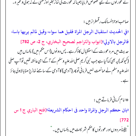
نے عورتوں کے لیے مخصوص فرمایا جیسا کہ عورت کی نماز بغیر اوڑھنی کے نہ ہو گی وغیرہ۔
صاحب اوجزالمسالک رقمطراز ہیں:
«في الحديث استقبال الرجل المراة فقيل هما سواء، وقيل لمالم يريها باسا،
فالرجل بالاولي»
[ابواب والتراجم لصحيح البخاري، ج 2، ص 782]
حدیث میں مرد عورت کے استقبال کا ذکر ہے۔ پس دونوں (اس حکم میں) یکساں ہیں
(کیونکہ) یہ بھی کہا گیا ہے جب نبی کریم صلی اللہ علیہ وسلم کے آگے امی عائشہ تھیں تو آپ صلی
اللہ علیہ وسلم نے ممانعت نہیں فرمائی تو پھر (آدمی) کا آدمی کے سامنے نماز پڑھنا بالاولی جائز
ہے۔
◈ امام کرمانی فرماتے ہیں:
«بان حكم الرجل والمراة واحد فى احكام الشريعة»
[فتح الباري ج 1 س
772]
”
یقیناً مردوں اور عورتوں کا حکم شریعت میں یکساں ہیں۔
“