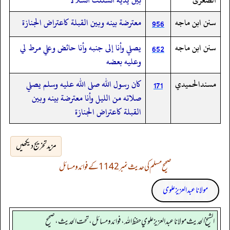
سنن ابن ماجه
معترضة بينه وبين القبلة كاعتراض الجنازة
956
سنن ابن ماجه
يصلي وأنا إلى جنبه وأنا حائض وعلي مرط لي
652
وعليه بعضه
مسندالحميدي
كان رسول الله صلى الله عليه وسلم يصلي
171
صلاته من الليل وأنا معترضة بينه وبين
القبلة كاعتراض الجنازة
مزید تخریج دیکھیں
صحیح مسلم کی حدیث نمبر 1142 کے فوائد و مسائل
مولانا عبد العزیز علوی
الشيخ الحديث مولانا عبدالعزيز علوي حفظ الله، فوائد و مسائل، تحت الحديث ، صحيح