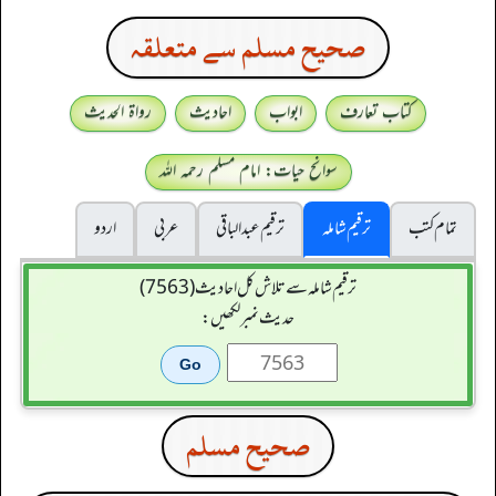
صحيح مسلم سے متعلقہ
کتاب تعارف
ابواب
احادیث
رواۃ الحدیث
سوانح حیات: امام مسلم رحمہ اللہ
تمام کتب
ترقیم شاملہ
ترقيم عبدالباقی
عربی
اردو
ترقیم شاملہ سے تلاش کل احادیث (7563)
حدیث نمبر لکھیں:
صحيح مسلم