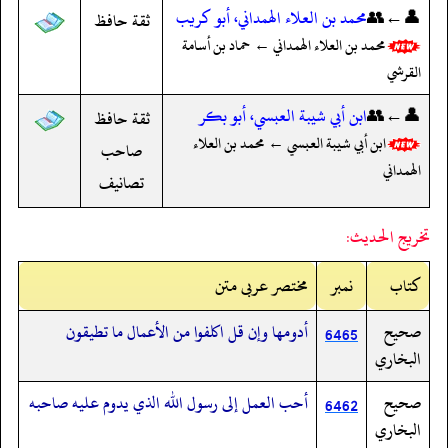
👤←👥
محمد بن العلاء الهمداني، أبو كريب
ثقة حافظ
محمد بن العلاء الهمداني ← حماد بن أسامة
القرشي
👤←👥
ابن أبي شيبة العبسي، أبو بكر
ثقة حافظ
ابن أبي شيبة العبسي ← محمد بن العلاء
صاحب
الهمداني
تصانيف
تخريج الحديث:
کتاب
نمبر
مختصر عربی متن
صحيح
أدومها وإن قل اكلفوا من الأعمال ما تطيقون
6465
البخاري
صحيح
أحب العمل إلى رسول الله الذي يدوم عليه صاحبه
6462
البخاري