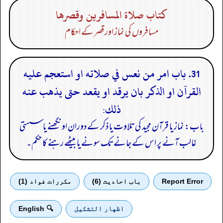
كتاب صلاة المسافرين وقصرها
مسافروں کی نماز اور قصر کے احکام
31. باب امر من نعس في صلاته او استعجم عليه
القرآن او الذكر بان يرقد او يقعد حتى يذهب عنه
ذلك:
باب: نماز یا قرآن مجید کی تلاوت یا ذکر کے دوران اونگھنے یا سستی
غالب آنے پر اس کے جانے تک سونے یا بیٹھے رہنے کا حکم۔
Report Error
باب احادیث (6)
مكررات فواد (1)
اظهار التشكيل
🔍 English