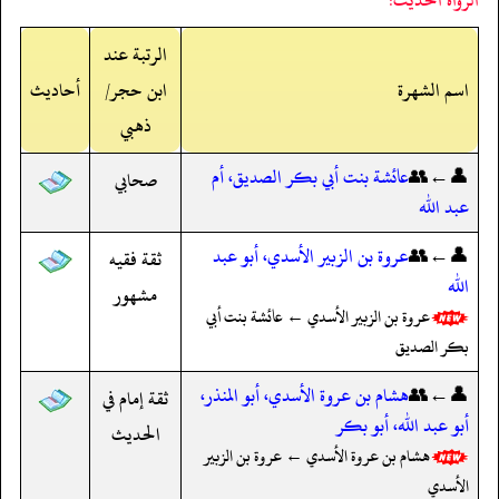
الرتبة عند
اسم الشهرة
ابن حجر/
أحاديث
ذهبي
👤←👥
عائشة بنت أبي بكر الصديق، أم
صحابي
عبد الله
👤←👥
عروة بن الزبير الأسدي، أبو عبد
ثقة فقيه
الله
مشهور
عروة بن الزبير الأسدي ← عائشة بنت أبي
بكر الصديق
👤←👥
هشام بن عروة الأسدي، أبو المنذر،
ثقة إمام في
أبو عبد الله، أبو بكر
الحديث
هشام بن عروة الأسدي ← عروة بن الزبير
الأسدي