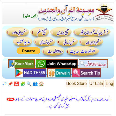
↩️
📌
🅰️
🧩
🔍
👥
🏠
Book Store
Ur-Latn
Eng
الحمدللہ! حدیث مبارک کی کتاب السنن الكبرى للبيهقي اردو عربی سرچ سہولت کے ساتھ
پیش کر دی گئی ہے۔