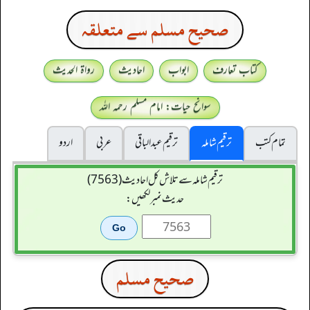
صحيح مسلم سے متعلقہ
کتاب تعارف
ابواب
احادیث
رواۃ الحدیث
سوانح حیات: امام مسلم رحمہ اللہ
تمام کتب
ترقیم شاملہ
ترقيم عبدالباقی
عربی
اردو
ترقیم شاملہ سے تلاش کل احادیث (7563)
حدیث نمبر لکھیں:
صحيح مسلم