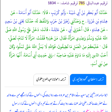
ترقیم عبدالباقی:
ترقیم شاملہ:
--
1834
785
حَدَّثَنَا
أَبُو بَكْرِ بْنُ أَبِي شَيْبَةَ
،
وَأَبُو كُرَيْبٍ
، قَالَا: حَدَّثَنَا
أَبُو أُسَامَةَ
، عَنْ
هِشَامِ بْنِ عُرْوَةَ
. ح وَحَدَّثَنِي
زُهَيْرُ بْنُ حَرْبٍ
وَاللَّفْظ لَهُ، حَدَّثَنَا
يَحْيَى بْنُ سَعِيدٍ
، عَنْ
هِشَامٍ
، قَالَ: أَخْبَرَنِي
أَبِي
، عَنْ
عَائِشَةَ
، قَالَتْ: دَخَلَ عَلَيَّ رَسُولُ اللَّهِ صَلَّى
اللَّهُ عَلَيْهِ وَسَلَّمَ وَعِنْدِي امْرَأَةٌ، فَقَالَ: مَنْ هَذِهِ؟ فَقُلْتُ: امْرَأَةٌ لَا تَنَامُ، تُصَلِّي،
قَالَ: " عَلَيْكُمْ مِنَ الْعَمَلِ مَا تُطِيقُونَ، فَوَاللَّهِ لَا يَمَلُّ اللَّهُ حَتَّى تَمَلُّوا، وَكَانَ
أَحَبَّ الدِّينِ إِلَيْهِ مَا دَاوَمَ عَلَيْهِ صَاحِبُهُ "، وَفِي حَدِيثِ أَبِي أُسَامَةَ: أَنَّهَا امْرَأَةٌ
مِنْ بَنِي أَسَدٍ.
ترجمہ:سلطان محمود جلالپوری
ترجمہ:مولانا عبدالعزیز علوی
ابواسامہ اور یحییٰ بن سعید نے ہشام بن عروہ سے روایت کی، انہوں نے کہا: مجھے میرے والد
نے حضرت عائشہ رضی اللہ عنہا سے روایت کرتے ہوئے خبر دی، انہوں نے کہا: رسول