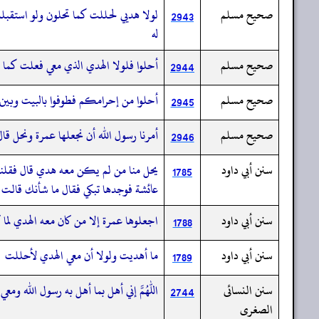
صحيح مسلم
لولا هديي لحللت كما تحلون ولو استقبلت
2943
له
صحيح مسلم
أحلوا فلولا الهدي الذي معي فعلت كما 
2944
صحيح مسلم
أحلوا من إحرامكم فطوفوا بالبيت وبين ا
2945
صحيح مسلم
أمرنا رسول الله أن نجعلها عمرة ونحل قا
2946
سنن أبي داود
يحل منا من لم يكن معه هدي قال فقلنا حل
1785
عائشة فوجدها تبكي فقال ما شأنك قالت ش
سنن أبي داود
اجعلوها عمرة إلا من كان معه الهدي لما كا
1788
سنن أبي داود
ما أهديت ولولا أن معي الهدي لأحللت
1789
سنن النسائى
اللهم إني أهل بما أهل به رسول الله ومعي
2744
الصغرى