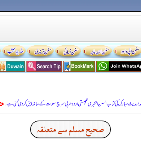
للہ! حدیث مبارک کی کتاب السنن الكبرى للبيهقي اردو عربی سرچ سہولت کے ساتھ پیش کر دی گئی ہے۔
صحيح مسلم سے متعلقہ