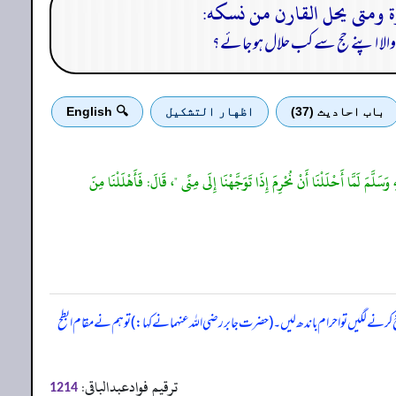
قارن والا اپنے حج سے کب حلال ہو جائے؟
باب احادیث (37)
اظهار التشكيل
🔍 English
 وَسَلَّمَ لَمَّا أَحْلَلْنَا أَنْ نُحْرِمَ إِذَا تَوَجَّهْنَا إِلَى مِنًى "، قَالَ: فَأَهْلَلْنَا مِنَ
 کرنے لگیں تو احرام باندھ لیں۔ (حضرت جابر رضی اللہ عنہما نے کہا:) تو ہم نے مقام ابطح
ترقیم فوادعبدالباقی:
1214