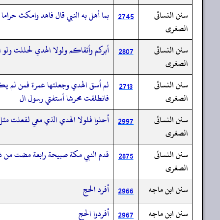
سنن النسائى
بما أهل به النبي قال فاهد وامكث حراما 
2745
الصغرى
سنن النسائى
أبركم وأتقاكم ولولا الهدي لحللت ولو
2807
الصغرى
سنن النسائى
لم أسق الهدي وجعلتها عمرة فمن لم يكن
2713
الصغرى
فانطلقت محرشا أستفتي رسول ال
سنن النسائى
أحلوا فلولا الهدي الذي معي لفعلت مثل
2997
الصغرى
سنن النسائى
قدم النبي مكة صبيحة رابعة مضت من 
2875
الصغرى
سنن ابن ماجه
أفرد الحج
2966
سنن ابن ماجه
أفردوا الحج
2967