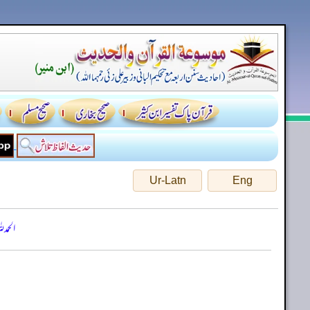
Ur-Latn
Eng
الحمد