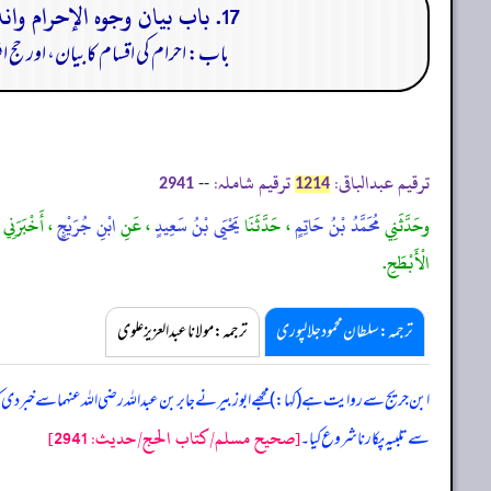
17. باب بيان وجوه الإحرام وانه يجوز إفراد الحج والتمتع والقران وجواز إدخال الحج على العمرة ومتى يحل القارن من نسكه:
باب: احرام کی اقسام کابیان، اور حج افر
ترقیم عبدالباقی:
ترقیم شاملہ:
--
2941
1214
وحَدَّثَنِي
مُحَمَّدُ بْنُ حَاتِمٍ
، حَدَّثَنَا
يَحْيَى بْنُ سَعِيدٍ
، عَنِ
ابْنِ جُرَيْجٍ
، أَخْبَرَنِي
الْأَبْطَحِ.
ترجمہ:سلطان محمود جلالپوری
ترجمہ:مولانا عبدالعزیز علوی
ابن جریج سے روایت ہے (کہا:) مجھے ابوزبیر نے جابر بن عبداللہ رضی اللہ عنہما سے خبر دی
[صحيح مسلم/كتاب الحج/حدیث: 2941]
سے تلبیہ پکارنا شروع کیا۔