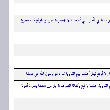
ه النبي فأمر النبي أصحابه أن يجعلوها عمرة ويطوفوا ثم يقصروا
لا أربع ليال أهللنا يوم التروية ثم دخل رسول الله على عائشة ا
روية أهللنا بالحج وكفانا الطواف الأول بين الصفا والمروة أمرنا