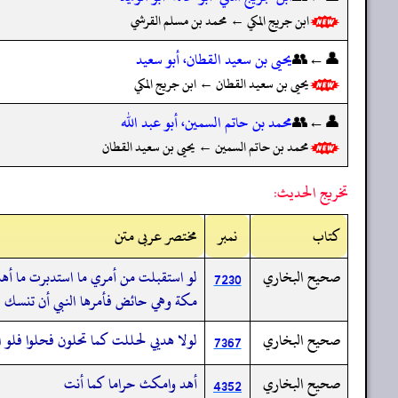
ابن جريج المكي ← محمد بن مسلم القرشي
👤←👥
يحيى بن سعيد القطان، أبو سعيد
يحيى بن سعيد القطان ← ابن جريج المكي
👤←👥
محمد بن حاتم السمين، أبو عبد الله
محمد بن حاتم السمين ← يحيى بن سعيد القطان
تخريج الحديث:
کتاب
نمبر
مختصر عربی متن
صحيح البخاري
لو استقبلت من أمري ما استدبرت ما أهدي
7230
مكة وهي حائض فأمرها النبي أن تنسك الم
صحيح البخاري
لولا هديي لحللت كما تحلون فحلوا فلو 
7367
صحيح البخاري
أهد وامكث حراما كما أنت
4352