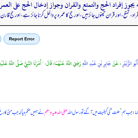
اد، تمتع، اور قران تینوں جائز ہیں، اور حج کا عمرہ پر داخل کرنا جائز ہے، اور حج 
Report Error
أَبُو الزُّبَيْرِ
، عَنْ
جَابِرِ بْنِ عَبْدِ اللَّهِ
رَضِيَ اللَّهُ عَنْهُمَا، قَالَ: " أَمَرَنَا النَّبِيُّ صَلَّى اللَّهُ عَلَيْهِ
 کہا: جب ہم
”
حلت
“
کی کیفیت میں آگئے تو رسول اللہ
صلی اللہ علیہ وسلم
نے ہمیں حکم دیا کہ جب منیٰ کا رخ