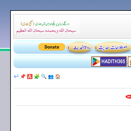
↩️
📌
🅰️
🧩
🔍
👥
🏠