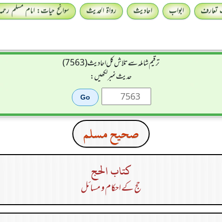
 تعارف
ابواب
احادیث
رواۃ الحدیث
سوانح حیات: امام مسلم رحمہ 
ترقیم شاملہ سے تلاش کل احادیث (7563)
حدیث نمبر لکھیں:
صحيح مسلم
كتاب الحج
حج کے احکام و مسائل