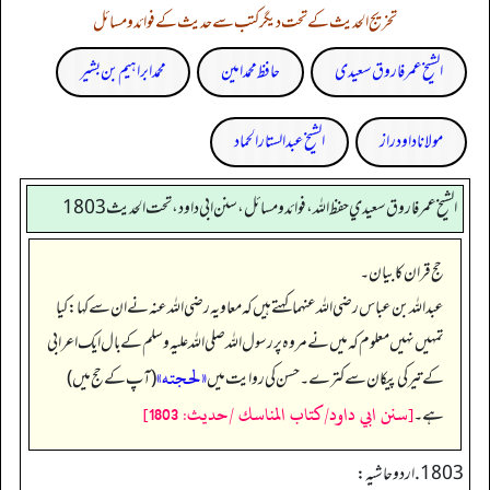
تخریج الحدیث کے تحت دیگر کتب سے حدیث کے فوائد و مسائل
الشیخ عمر فاروق سعیدی
حافظ محمد امین
محمد ابراہیم بن بشیر
مولانا داود راز
الشیخ عبدالستار الحماد
الشيخ عمر فاروق سعيدي حفظ الله، فوائد و مسائل، سنن ابي داود ، تحت الحديث 1803
حج قران کا بیان۔
عبداللہ بن عباس رضی اللہ عنہما کہتے ہیں کہ معاویہ رضی اللہ عنہ نے ان سے کہا: کیا
تمہیں نہیں معلوم کہ میں نے مروہ پر رسول اللہ صلی اللہ علیہ وسلم کے بال ایک اعرابی
«لحجته»
کے تیر کی پیکان سے کترے۔ حسن کی روایت میں
(آپ کے حج میں)
[سنن ابي داود/كتاب المناسك /حدیث: 1803]
ہے۔
1803. اردو حاشیہ: