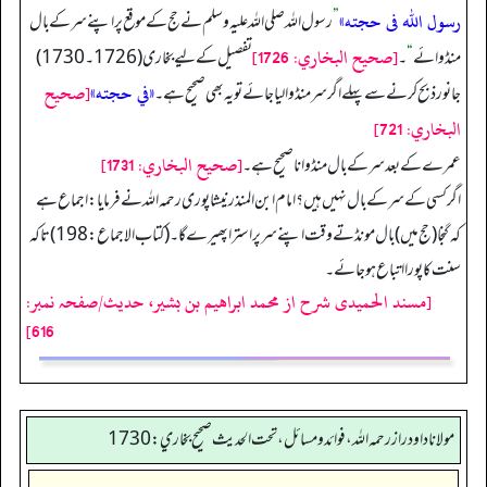
رسول الله فى حجته»
”
رسول اللہ صلی اللہ علیہ وسلم نے حج کے موقع پر اپنے سر کے بال
[صحيح البخاري: 1726]
منڈوائے
“
۔
تفصیل کے لیے بخاری (1726۔ 1730)
«في حجته»
[صحيح
جانور ذبح کرنے سے پہلے اگر سرمنڈوالیا جائے تو یہ بھی صحیح ہے۔
البخاري: 721]
[صحيح البخاري: 1731]
عمرے کے بعد سر کے بال منڈوانا صحيح ہے۔
اگر کسی کے سر کے بال نہیں ہیں؟ امام ابن المنذر نیشا پوری رحمہ اللہ نے فرمایا: اجماع ہے
کہ گنجا (حج میں) بال مونڈتے وقت اپنے سر پر استرا پھیرے گا۔ (کتاب الاجماع: 198) تا کہ
سنت کا پورا اتباع ہو جائے۔
[مسند الحمیدی شرح از محمد ابراهيم بن بشير، حدیث/صفحہ نمبر:
616]
مولانا داود راز رحمه الله، فوائد و مسائل، تحت الحديث صحيح بخاري: 1730