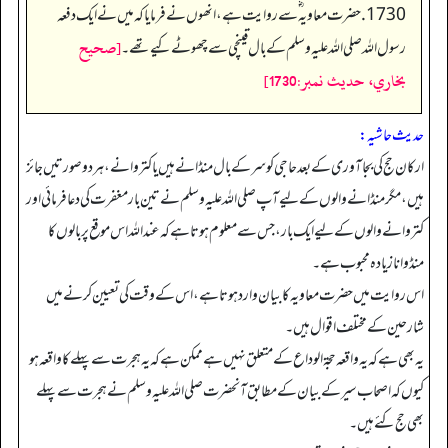
1730. حضرت معاویہ ؓ سے روایت ہے، انھوں نے فرمایا کہ میں نے ایک دفعہ
[صحيح
رسول اللہ صلی اللہ علیہ وسلم کے بال قینچی سے چھوٹے کیے تھے۔
بخاري، حديث نمبر:1730]
حدیث حاشیہ:
ارکان حج کی بجا آوری کے بعد حاجی کو سر کے بال منڈانے ہیں یا کتروانے، ہر دو صورتیں جائز
ہیں، مگر منڈانے والوں کے لیے آپ صلی اللہ علیہ وسلم نے تین بار مغفرت کی دعا فرمائی اور
کتروانے والوں کے لیے ایک بار، جس سے معلوم ہوتا ہے کہ عنداللہ اس موقع پر بالوں کا
منڈوانا زیادہ محبوب ہے۔
اس روایت میں حضرت معاویہ کا بیان وارد ہوتا ہے، اس کے وقت کی تعیین کرنے میں
شارحین کے مختلف اقوال ہیں۔
یہ بھی ہے کہ یہ واقعہ حجۃ الوداع کے متعلق نہیں ہے ممکن ہے کہ یہ ہجرت سے پہلے کا واقعہ ہو
کیوں کہ اصحاب سیر کے بیان کے مطابق آنحضرت صلی اللہ علیہ وسلم نے ہجرت سے پہلے
بھی حج کئے ہیں۔