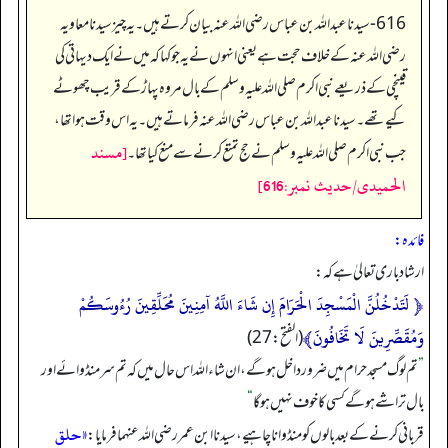
616- سیدنا عبداللہ بن عباس رضی اللہ عنہ بیان کرتے ہیں۔یہ چیز سیدنا معاویہ
رضی اللہ عنہ کے خلاف حجت ہے یعنی انہوں نے یہ جو کہا کہ میں نے ایک دیہاتی کی
قینچی کے ذریعے نبی اکرم صلی اللہ علیہ وسلم کے بال مروہ پہاڑ کے قریب چھوٹے
کیے تھے۔ سیدنا عبداللہ بن عباس رضی اللہ عنہ فرماتے ہیں۔ یہ اس وقت ہواتھا،
[مسند
جب نبی اکرم صلی اللہ علیہ وسلم نے حج تمتع کرنے سے منع کیا تھا۔
الحمیدی/حدیث نمبر:616]
فائدہ:
ارشاد باری تعالیٰ ہے کہ:
﴿ لَتَدْخُلُنَّ الْمَسْجِدَ الْحَرَامَ إِن شَاءَ اللَّهُ آمِنِينَ مُحَلِّقِينَ رُءُوسَكُمْ
وَمُقَصِّرِينَ لَا تَخَافُونَ﴾
(الفتح: 27)
”
تم لوگ مسجد حرام میں ضرور داخل ہو گے، ان شاء اللہ اس حال میں کہ تم سرمنڈوائے اور
بال تراشے ہو گے کسی کا خوف نہیں ہوگا
“
«حلق
قربانی کرنے کے بعد بالوں کو منڈوانا چاہیے، سیدنا ابن عمر رضی اللہ عنہما فرمایا: