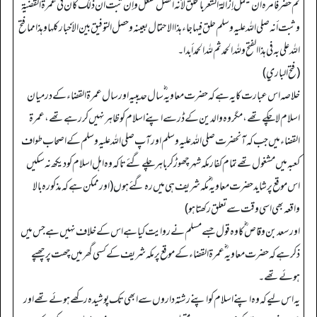
ثم حضر فأمره أن يكمل إزالة الشعر بالحلق لأنه أفضل ففعل وإن ثبت أن ذلك كان في عمرة القضية
وثبت أنه صلى الله عليه وسلم حلق فيها جاء هذا الاحتمال بعينه وحصل التوفيق بين الأخبار كلها وهذا مما فتح
الله علي به في هذا الفتح ولله الحمد ثم لله الحمد أبدا۔
(فتح الباري)
خلاصہ اس عبارت کا یہ ہے کہ حضرت معاویہ ؓ سال حدیبیہ اور سال عمرۃ القضاء کے درمیان
اسلام لا چکے تھے، مگر وہ والدین کے ڈر سے اپنے اسلام کو ظاہر نہیں کر رہے تھے، عمرۃ
القضاء میں جب کہ آنحضرت صلی اللہ علیہ وسلم اور آپ صلی اللہ علیہ وسلم کے اصحاب طواف
کعبہ میں مشغول تھے تمام کفار مکہ شہر چھوڑ کر باہر چلے گئے تاکہ وہ اہل اسلام کو دیکھ نہ سکیں
اس موقع پر شاید حضرت معاویہ ؓ مکہ شریف ہی میں رہ گئے ہوں (اور ممکن ہے کہ مذکورہ بالا
واقعہ بھی اسی وقت سے تعلق رکھتا ہو)
اور سعد بن وقاص ؓ کا وہ قول جسے مسلم نے روایت کیا ہے اس کے خلاف نہیں ہے جس میں
ذکر ہے کہ حضرت معاویہ ؓ عمرۃ القضاء کے موقع پر مکہ شریف کے کسی گھر میں چھت پر چھپے
ہوئے تھے۔
یہ اس لیے کہ وہ اپنے اسلام کو اپنے رشتہ داروں سے ابھی تک پوشیدہ رکھے ہوئے تھے اور