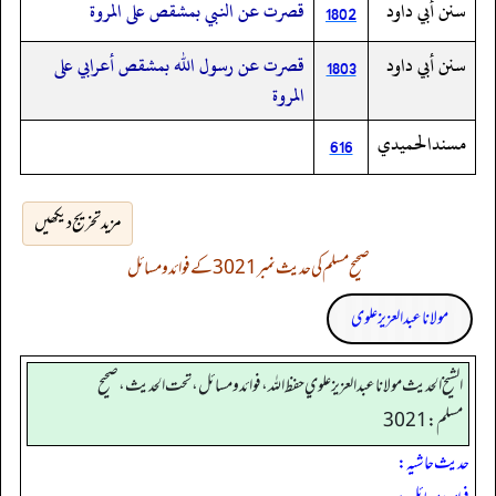
سنن أبي داود
قصرت عن النبي بمشقص على المروة
1802
سنن أبي داود
قصرت عن رسول الله بمشقص أعرابي على
1803
المروة
مسندالحميدي
616
مزید تخریج دیکھیں
صحیح مسلم کی حدیث نمبر 3021 کے فوائد و مسائل
مولانا عبد العزیز علوی
الشيخ الحديث مولانا عبدالعزيز علوي حفظ الله، فوائد و مسائل، تحت الحديث ، صحيح
مسلم: 3021
حدیث حاشیہ: