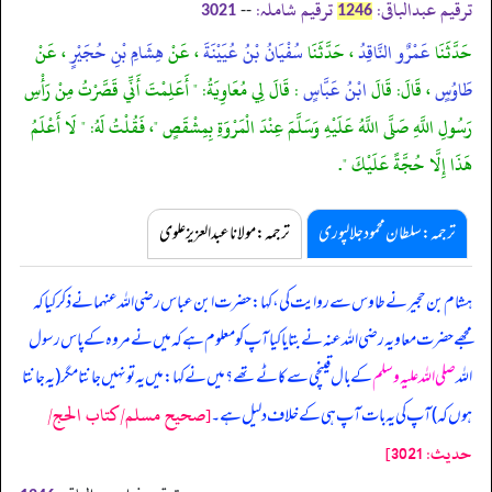
ترقیم عبدالباقی:
ترقیم شاملہ:
--
3021
1246
حَدَّثَنَا
عَمْرٌو النَّاقِدُ
، حَدَّثَنَا
سُفْيَانُ بْنُ عُيَيْنَةَ
، عَنْ
هِشَامِ بْنِ حُجَيْرٍ
، عَنْ
طَاوُسٍ
، قَالَ: قَالَ
ابْنُ عَبَّاسٍ
: قَالَ لِي مُعَاوِيَةُ: " أَعَلِمْتَ أَنِّي قَصَّرْتُ مِنْ رَأْسِ
رَسُولِ اللَّهِ صَلَّى اللَّهُ عَلَيْهِ وَسَلَّمَ عِنْدَ الْمَرْوَةِ بِمِشْقَصٍ "، فَقُلْتُ لَهُ: " لَا أَعْلَمُ
هَذَا إِلَّا حُجَّةً عَلَيْكَ ".
ترجمہ:سلطان محمود جلالپوری
ترجمہ:مولانا عبدالعزیز علوی
ہشام بن حجیر نے طاوس سے روایت کی، کہا: حضرت ابن عباس رضی اللہ عنہما نے ذکر کیا کہ
مجھے حضرت معاویہ رضی اللہ عنہ نے بتایا کیا آپ کو معلوم ہے کہ میں نے مروہ کے پاس رسول
اللہ
صلی اللہ علیہ وسلم
کے بال قینچی سے کاٹے تھے؟ میں نے کہا: میں یہ تو نہیں جانتا مگر (یہ جانتا
[صحيح مسلم/كتاب الحج/
ہوں کہ) آپ کی یہ بات آپ ہی کے خلاف دلیل ہے۔
حدیث: 3021]