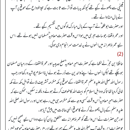
قینچی سے چھوٹے کیے تھے کیونکہ یہ بات تواتر سے ثابت ہے کہ حجۃ الوداع کے موقع پر آپ
نے بال منڈوائے تھے۔
اور حضرت ابو طلحہ ؓ نے آپ کے بال مبارک لوگوں میں تقسیم کیے تھے۔
اور عمرۂ قضاء جو سات ہجری میں ہوا اس وقت حضرت معاویہ ؓ مسلمان نہیں ہوئے تھے، اس
لیے عمرۂ جعرانه میں انہوں نے یہ خدمت سر انجام دی ہو گی۔
(2)
حافظ ابن حجر ؒ نے لکھا ہے کہ حضرت امیر معاویہ ؓ صلح حدیبیہ اور عمرۃ القضاء کے درمیان مسلمان
ہو چکے تھے لیکن انہوں نے اپنے والدین سے ڈرتے ہوئے اپنا اسلام پوشیدہ رکھا اور جب
رسول اللہ صلی اللہ علیہ وسلم عمرۃ القضاء کے موقع پر مکہ مکرمہ تشریف لائے تو اہل مکہ نے مکہ
خالی کر دیا تھا تاکہ وہ اہل اسلام کو بیت اللہ کا طواف کرتے ہوئے دیکھ نہ سکیں، ممکن ہے کہ
حضرت امیر معاویہ ؓ اس وقت کسی وجہ سے مکہ مکرمہ ہی میں رہے ہوں اور رسول اللہ صلی اللہ
علیہ وسلم کے بال چھوٹے کرنے کا موقع انہی حالات میں پیش آیا ہو۔
اور جن حضرات نے اس واقعے کو عمرۂ جعرانه سے متعلق بیان کیا ہے وہ اس لیے صحیح نہیں کہ
جو حضرات اس وقت آپ صلی اللہ علیہ وسلم کے ہمراہ تھے ان میں حضرت معاویہ ؓ موجود نہیں