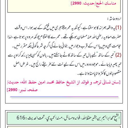
مناسك الحج/حدیث: 2990]
اردو حاشہ:
(1)
یہ واقعہ جعرانہ کا ہو سکتا ہے، کیونکہ یہ عمرہ 8 ہجری میں فتح مکہ کے بعد ہوا۔ اس وقت
حضرت معاویہ رضی اللہ عنہ مسلمان ہو چکے تھے۔ عمرے کا اختتام چونکہ مروہ پر ہوتا ہے، لہٰذا
حجامت بھی وہیں یا اس کے قرب وجوار میں بنوائی جائے گی اگرچہ شرعاً کوئی جگہ مقرر نہیں۔
(2)
”
تیر کے ساتھ
“
لمبے بال تیر کے ساتھ کاٹے جا سکتے ہیں۔ بالوں کو کسی چیز پر رکھ کر اوپر سے
تیر پھیر دیا جائے۔ موجودہ دور میں اس کے لیے نت نئے طریقے رائج ہیں۔ غرض اصل
مقصود بالوں کا کتروانا یا منڈوانا ہے۔
[سنن نسائی ترجمہ و فوائد از الشیخ حافظ محمد امین حفظ اللہ، حدیث/
صفحہ نمبر: 2990]
الشيخ محمد ابراهيم بن بشير حفظ الله، فوائد و مسائل، مسند الحميدي، تحت الحديث:616