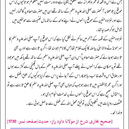
جس نے اس واقعہ کو عمرہ جعرانہ سے متعلق بتلایا ہے وہ درست نہیں معلوم ہوتا کیوں کہ اس
موقع پر جو صحابہ آنحضرت صلی اللہ علیہ وسلم کے ساتھ تھے ان میں حضرت معاویہ ؓ کا شمار نہیں
ہے اور غزوہ حنین کے موقع پر انہوں نے اپنے والد کے ساتھ مال غنیمت سے مولفین میں
شامل ہو کر حصہ لیا تھا۔
غزوہ حنین کے قصہ کے آخر میں حاکم نے نقل کیا ہے کہ اس موقع پر آپ صلی اللہ علیہ وسلم کا
سر مونڈنے والا بنی بیاضہ کا ایک غلام تھا جس کا نام ابو ہند تھا، اگر یہ ثابت ہے اور یہ بھی
ثابت ہو جائے کہ حضرت معاویہ ؓ اس دن آپ صلی اللہ علیہ وسلم کے ساتھ تھے یا مکہ میں موجود
تھے تو یہ امکان ہے کہ انہوں نے پہلے آپ صلی اللہ علیہ وسلم کے بال قینچی سے کترے ہوں
اور حلاق اس وقت غائب رہاہو پھر اس کے آجانے پر اس سے کرایا ہو کیوں کہ حلق افضل ہے
اور اگر یہ عمرۃ القضیہ میں ثابت ہو جب کہ وہاں بھی آپ صلی اللہ علیہ وسلم کا حلق ثابت ہے تو
یہ احتمال صحیح ہے کہ اس موقع پر انہوں نے یہ خدمت انجام دی ہو۔
مختلف روایات میں تطیبق کی یہ توفیق محض اللہ کے فضل سے حاصل ہوئی ہے۔
و للہ الحمد۔
[صحیح بخاری شرح از مولانا داود راز، حدیث/صفحہ نمبر: 1730]