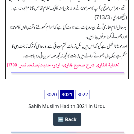
تھے، پھر اس موقع پر آپ کا سر مونڈنے والا بنو بیاضہ کا ایک غلام تھا جس کا نام ابو ہند ہے۔
(فتح الباري: 713/3)
بہرحال امام بخاری ؒ نے ان روایات سے ثابت کیا ہے کہ احرام کھولتے وقت بالوں کا مونڈنا
اور چھوٹے کرنا دونوں جائز ہیں۔
اور مونڈنا افضل ہے کیونکہ اس میں بالکل زینت ختم ہو جاتی ہے اور حاجی کو ترک زینت ہی کا
حکم ہے جبکہ بال چھوٹے کرانے میں زینت کا کچھ نہ کچھ حصہ سر پر باقی رہ جاتا ہے۔
[هداية القاري شرح صحيح بخاري، اردو، حدیث/صفحہ نمبر: 1730]
3020
3021
3022
Sahih Muslim Hadith 3021 in Urdu
Back ⬅️