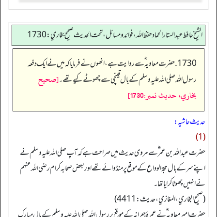
الشيخ حافط عبدالستار الحماد حفظ الله، فوائد و مسائل، تحت الحديث صحيح بخاري:1730
1730. حضرت معاویہ ؓ سے روایت ہے، انھوں نے فرمایا کہ میں نے ایک دفعہ
[صحيح
رسول اللہ صلی اللہ علیہ وسلم کے بال قینچی سے چھوٹے کیے تھے۔
بخاري، حديث نمبر:1730]
حدیث حاشیہ:
(1)
حضرت عبداللہ بن عمر ؓ سے مروی حدیث میں صراحت ہے کہ آپ صلی اللہ علیہ وسلم نے
اپنے سر کے بال حجۃ الوداع کے موقع پر منڈوائے تھے اور بعض صحابہ کرام رضی اللہ عنہم
نے انہیں چھوٹا کرایا تھا۔
(صحیح البخاري، المغازي، حدیث: 4411)
حضرت امیر معاویہ ؓ نے عمرۂ جعرانه کے موقع پر رسول اللہ صلی اللہ علیہ وسلم کے بال مبارک