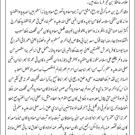
علامہ حافظ ابن حجر فرماتے ہیں۔
وقد أخرج بن عساكر في تاريخ دمشق من ترجمة معاوية تصريح معاوية بأنه أسلم بين الحديبية والقضية
وأنه كان يخفي إسلامه خوفا من أبويه وكان النبي صلى الله عليه وسلم لما دخل في عمرة القضية مكة خرج
أكثر أهلها عنها حتى لا ينظرونه وأصحابه يطوفون بالبيت فلعل معاوية كان ممن تخلف بمكة لسبب
اقتضاه ولا يعارضه أيضا قول سعد بن أبي وقاص فيما أخرجه مسلم وغيره فعلناها يعني العمرة في أشهر الحج
وهذا يومئذ كافر بالعرش بضمتين يعني بيوت مكة يشير إلى معاوية لأنه يحمل على أنه أخبر بما استصحبه من
حاله ولم يطلع على إسلامه لكونه كان يخفيه ويعكر على ما جوزوه أن تقصيره كان في عمرة الجعرانة أن النبي
صلى الله عليه وسلم ركب من الجعرانة بعد أن أحرم بعمرة ولم يستصحب أحدا معه إلا بعض أصحابه
المهاجرين فقدم مكة فطاف وسعى وحلق ورجع إلى الجعرانة فأصبح بها كبائت فخفيت عمرته على كثير من
الناس كذا أخرجه الترمذي وغيره ولم يعد معاوية فيمن صحبه حينئذ ولا كان معاوية فيمن تخلف عنه بمكة
في غزوة حنين حتى يقال لعله وجده بمكة بل كان مع القوم وأعطاه مثل ما أعطى أباه من الغنيمة مع جملة
المؤلفة وأخرج الحاكم في الإكليل في آخر قصة غزوة حنين أن الذي حلق رأسه صلى الله عليه وسلم في
عمرته التي اعتمرها من الجعرانة أبو هند عبد بني بياضة فإن ثبت هذا وثبت أن معاوية كان حينئذ معه أو
كان بمكة فقصر عنه بالمروة أمكن الجمع بأن يكون معاوية قصر عنه أولا وكان الحلاق غائبا في بعض حاجته