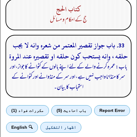
كتاب الحج
حج کے احکام و مسائل
33. باب جواز تقصير المعتمر من شعره وانه لا يجب
حلقه ، وانه يستحب كون حلقه او تقصيره عند المروة
باب: عمرہ کرنے والے کے لئے اپنے بالوں کے کٹوانے کا جواز، اور
سر کا منڈانا واجب نہیں ہے، اور سر کے منڈوانے اور کٹوانے کے
استحباب کا بیان۔
Report Error
باب احادیث (5)
مكررات فواد (1)
اظهار التشكيل
🔍 English