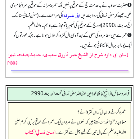
➊ حضرت معاویہ نے یہ خدمت حج کے موقع پر نہیں بلکہ عمرہ جعرانہ کے موقع پر سر انجام دی
«فی عمرتة»
تھی۔جیسے کہ سنن نسائی کی روایت میں
‏‏‏‏ کی صراحت ہے۔ (سنن نسائی مناسک
الحج حدیث:2990)اور حج کےموقع پر کی تعبیر یاتومجاز ہے یا وہم۔ واللہ اعلم .
➋ عمرے میں صفا مروہ کی سعی کے بعد آدمی بال کتروا کر حلال ہوتا ہے۔ جبکہ عورتوں کو
ایک پورا برابر بال کاٹنا کافی ہوتے ہیں۔
[سنن ابی داود شرح از الشیخ عمر فاروق سعیدی، حدیث/صفحہ نمبر:
1803]
فوائد ومسائل از الشيخ حافظ محمد امين حفظ الله سنن نسائي تحت الحديث2990
عمرہ کرنے والا بال کہاں کتروائے؟
معاویہ رضی الله عنہ کہتے ہیں کہ انہوں نے مروہ پر ایک عمرہ کے موقع پر نبی اکرم صلی
[سنن نسائي/كتاب
اللہ علیہ وسلم کے بال تیر کے لمبے پھل سے کترے۔