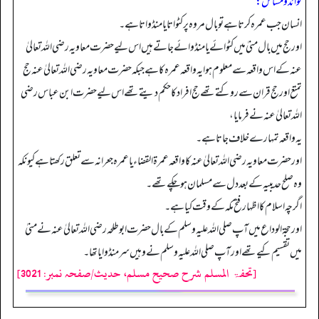
فوائد ومسائل:
انسان جب عمرہ کرتا ہے تو بال مروہ پر کٹواتا یا منڈواتا ہے۔
اور حج میں بال منیٰ میں کٹوائے یا منڈوائے جاتے ہیں اس لیے حضرت معاویہ رضی اللہ تعالیٰ
عنہ کے اس واقعہ سے معلوم ہو ا یہ واقعہ عمرہ کا ہے جبکہ حضرت معاویہ رضی اللہ تعالیٰ عنہ حج
تمتع اور حج قران سے روکتے تھے حج افراد کا حکم دیتے تھے اس لیے حضرت ابن عباس رضی
اللہ تعالیٰ عنہ نے فرمایا،
یہ واقعہ تمہارے خلاف جاتا ہے۔
اور حضرت معاویہ رضی اللہ تعالیٰ عنہ کا واقعہ عمرۃ القضاء یا عمرہ جعرانہ سے تعلق رکھتا ہے کیونکہ
وہ صلح حدیبیہ کے بعد دل سے مسلمان ہو چکے تھے۔
اگرچہ اسلام کا اظہار فتح مکہ کے وقت کیا ہے۔
اور حجۃ الوداع میں آپ صلی الله عليہ وسلم کے بال حضرت ابوطلحہ رضی اللہ تعالیٰ عنہ نے منیٰ
میں تقسیم کیے تھے اور آپ صلی الله عليہ وسلم نے وہیں سر منڈوایا تھا۔
[تحفۃ المسلم شرح صحیح مسلم، حدیث/صفحہ نمبر: 3021]