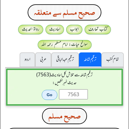
صحيح مسلم سے متعلقہ
کتاب تعارف
ابواب
احادیث
رواۃ الحدیث
سوانح حیات: امام مسلم رحمہ اللہ
تمام کتب
ترقیم شاملہ
ترقيم عبدالباقی
عربی
اردو
ترقیم شاملہ سے تلاش کل احادیث (7563)
حدیث نمبر لکھیں:
صحيح مسلم