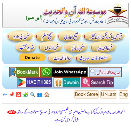
↩️
📌
🅰️
🧩
🔍
👥
🏠
Book Store
Ur-Latn
Eng
الحمدللہ! حدیث مبارک کی کتاب السنن الكبرى للبيهقي اردو عربی سرچ سہولت کے ساتھ
پیش کر دی گئی ہے۔