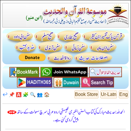
↩️
📌
🅰️
🧩
🔍
👥
🏠
Book Store
Ur-Latn
Eng
الحمدللہ! حدیث مبارک کی کتاب السنن الكبرى للبيهقي اردو عربی سرچ سہولت کے ساتھ
پیش کر دی گئی ہے۔