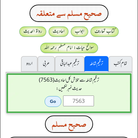
صحيح مسلم سے متعلقہ
کتاب تعارف
ابواب
احادیث
رواۃ الحدیث
سوانح حیات: امام مسلم رحمہ اللہ
تمام کتب
ترقیم شاملہ
ترقيم عبدالباقی
عربی
اردو
ترقیم شاملہ سے تلاش کل احادیث (7563)
حدیث نمبر لکھیں:
صحيح مسلم