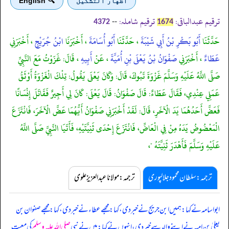
اظهار التشكيل
🔍 English
ترقیم عبدالباقی:
ترقیم شاملہ:
--
4372
1674
حَدَّثَنَا
أَبُو بَكْرِ بْنُ أَبِي شَيْبَةَ
، حَدَّثَنَا
أَبُو أُسَامَةَ
، أَخْبَرَنَا
ابْنُ جُرَيْجٍ
، أَخْبَرَنِي
عَطَاءٌ
، أَخْبَرَنِي
صَفْوَانُ بْنُ يَعْلَى بْنِ أُمَيَّةَ
، عَنْ
أَبِيهِ
، قَالَ: غَزَوْتُ مَعَ النَّبِيِّ
صَلَّى اللَّهُ عَلَيْهِ وَسَلَّمَ غَزْوَةَ تَبُوكَ، قَالَ: وَكَانَ يَعْلَى يَقُولُ: تِلْكَ الْغَزْوَةُ أَوْثَقُ
عَمَلِي عِنْدِي، فَقَالَ عَطَاءٌ: قَالَ صَفْوَانُ: قَالَ يَعْلَى: كَانَ لِي أَجِيرٌ فَقَاتَلَ إِنْسَانًا
فَعَضَّ أَحَدُهُمَا يَدَ الْآخَرِ، قَالَ: لَقَدْ أَخْبَرَنِي صَفْوَانُ أَيُّهُمَا عَضَّ الْآخَرَ، فَانْتَزَعَ
الْمَعْضُوضُ يَدَهُ مِنْ فِي الْعَاضِّ، فَانْتَزَعَ إِحْدَى ثَنِيَّتَيْهِ، فَأَتَيَا النَّبِيَّ صَلَّى اللَّهُ
عَلَيْهِ وَسَلَّمَ فَأَهْدَرَ ثَنِيَّتَهُ "،
ترجمہ:سلطان محمود جلالپوری
ترجمہ:مولانا عبدالعزیز علوی
ابواسامہ نے کہا: ہمیں ابن جریج نے خبر دی، کہا: مجھے عطاء نے خبر دی، کہا: مجھے صفوان بن
یعلیٰ بن امیہ نے اپنے والد سے خبر دی، انہوں نے کہا: میں نے نبی
صلی اللہ علیہ وسلم
کی معیت