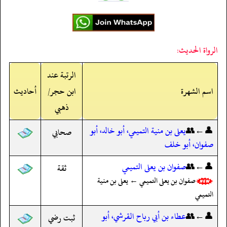
الرواة الحديث:
الرتبة عند
اسم الشهرة
ابن حجر/
أحاديث
ذهبي
👤←👥
يعلى بن منية التميمي، أبو خالد، أبو
صحابي
صفوان، أبو خلف
👤←👥
صفوان بن يعلى التميمي
ثقة
صفوان بن يعلى التميمي ← يعلى بن منية
التميمي
👤←👥
عطاء بن أبي رباح القرشي، أبو
ثبت رضي