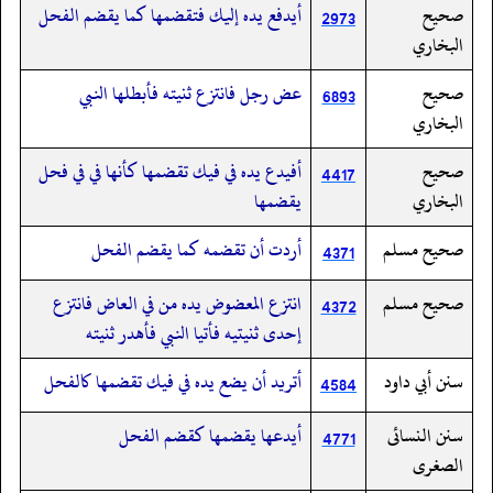
صحيح
أيدفع يده إليك فتقضمها كما يقضم الفحل
2973
البخاري
صحيح
عض رجل فانتزع ثنيته فأبطلها النبي
6893
البخاري
صحيح
أفيدع يده في فيك تقضمها كأنها في في فحل
4417
البخاري
يقضمها
صحيح مسلم
أردت أن تقضمه كما يقضم الفحل
4371
صحيح مسلم
انتزع المعضوض يده من في العاض فانتزع
4372
إحدى ثنيتيه فأتيا النبي فأهدر ثنيته
سنن أبي داود
أتريد أن يضع يده في فيك تقضمها كالفحل
4584
سنن النسائى
أيدعها يقضمها كقضم الفحل
4771
الصغرى