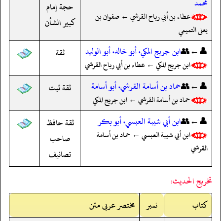
محمد
حجة إمام
عطاء بن أبي رباح القرشي ← صفوان بن
كبير الشأن
يعلى التميمي
👤←👥
ابن جريج المكي، أبو خالد، أبو الوليد
ثقة
ابن جريج المكي ← عطاء بن أبي رباح القرشي
👤←👥
حماد بن أسامة القرشي، أبو أسامة
ثقة ثبت
حماد بن أسامة القرشي ← ابن جريج المكي
👤←👥
ابن أبي شيبة العبسي، أبو بكر
ثقة حافظ
ابن أبي شيبة العبسي ← حماد بن أسامة
صاحب
القرشي
تصانيف
تخريج الحديث:
کتاب
نمبر
مختصر عربی متن