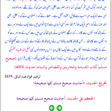
میں غزوہ تبوک میں شرکت کی، کہا: اور حضرت یعلیٰ رضی اللہ عنہ کہا کرتے تھے: وہ غزوہ
میرے نزدیک میرا سب سے قابلِ اعتماد عمل ہے۔ عطاء نے کہا: صفوان نے کہا: یعلیٰ رضی
اللہ عنہ نے کہا: میرا ایک ملازم تھا، وہ کسی انسان سے لڑ پڑا تو ان میں سے ایک نے دوسرے
کے ہاتھ کو دانتوں سے کاٹا۔۔ کہا: مجھے صفوان نے بتایا تھا کہ ان میں سے کس نے دوسرے کو
دانتوں سے کاٹا تھا۔۔ جس کا ہاتھ کاٹا جا رہا تھا اس نے اپنا ہاتھ کاٹنے والے کے منہ سے کھینچا تو اس
کے سامنے والے دو دانتوں میں سے ایک نکال دیا، اس پر وہ دونوں نبی
صلی اللہ علیہ وسلم
کی
[صحيح
خدمت میں حاضر ہوئے تو آپ نے اس کے دانت (کے نقصان) کو رائیگاں قرار دیا۔
مسلم/كتاب القسامة والمحاربين والقصاص والديات/حدیث: 4372]
ترقیم فوادعبدالباقی:
1674
تخریج الحدیث:
«أحاديث صحيح مسلم كلها صحيحة»
الحكم على الحديث:
أحاديث صحيح مسلم كلها صحيحة