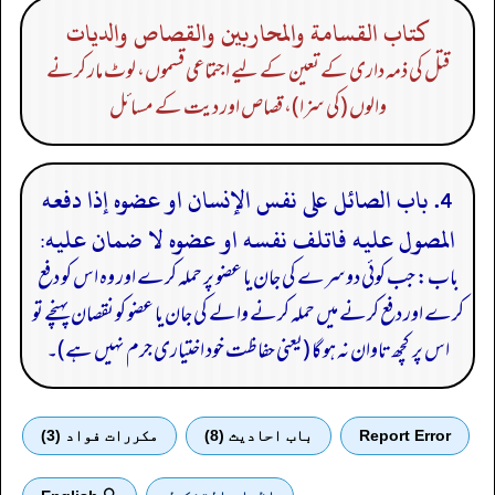
كتاب القسامة والمحاربين والقصاص والديات
قتل کی ذمہ داری کے تعین کے لیے اجتماعی قسموں، لوٹ مار کرنے
والوں (کی سزا)، قصاص اور دیت کے مسائل
4. باب الصائل على نفس الإنسان او عضوه إذا دفعه
المصول عليه فاتلف نفسه او عضوه لا ضمان عليه:
باب: جب کوئی دوسرے کی جان یا عضو پر حملہ کرے اور وہ اس کو دفع
کرے اور دفع کرنے میں حملہ کرنے والے کی جان یا عضو کو نقصان پہنچے تو
اس پر کچھ تاوان نہ ہو گا (یعنی حفاظت خود اختیاری جرم نہیں ہے)۔
Report Error
باب احادیث (8)
مكررات فواد (3)