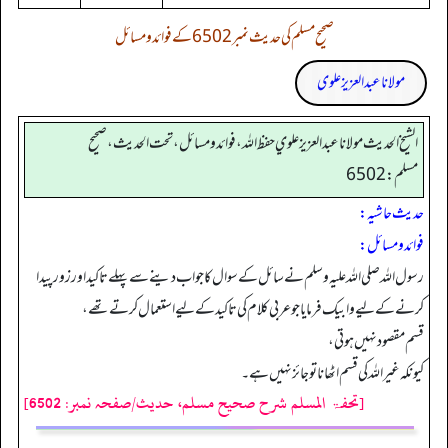
صحیح مسلم کی حدیث نمبر 6502 کے فوائد و مسائل
مولانا عبد العزیز علوی
الشيخ الحديث مولانا عبدالعزيز علوي حفظ الله، فوائد و مسائل، تحت الحديث ، صحيح
مسلم: 6502
حدیث حاشیہ:
فوائد ومسائل:
رسول اللہ صلی اللہ علیہ وسلم نے سائل کے سوال کا جواب دینے سے پہلے تاکید اور زور پیدا
کرنے کے لیے وابيك فرمایا جو عربی کلام کی تاکید کے لیے استعمال کرتے تھے،
قسم مقصود نہیں ہوتی،
کیونکہ غیر اللہ کی قسم اٹھانا تو جائز نہیں ہے۔
[تحفۃ المسلم شرح صحیح مسلم، حدیث/صفحہ نمبر: 6502]