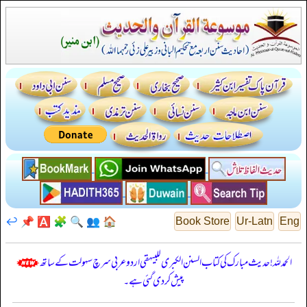
↩️
📌
🅰️
🧩
🔍
👥
🏠
Book Store
Ur-Latn
Eng
الحمدللہ! حدیث مبارک کی کتاب السنن الكبرى للبيهقي اردو عربی سرچ سہولت کے ساتھ
پیش کر دی گئی ہے۔