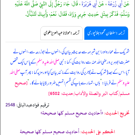
عَنْ
أَبِي زُرْعَةَ
، عَنْ
أَبِي هُرَيْرَةَ
، قَالَ: جَاءَ رَجُلٌ إِلَى النَّبِيِّ صَلَّى اللَّهُ عَلَيْهِ
وَسَلَّمَ، فَذَكَرَ بِمِثْلِ حَدِيثِ جَرِيرٍ وَزَادَ، فَقَالَ: نَعَمْ، وَأَبِيكَ لَتُنَبَّأَنَّ.
ترجمہ:سلطان محمود جلالپوری
ترجمہ:مولانا عبدالعزیز علوی
شریک نے عمارہ اور ابن شبرمہ سے حدیث بیان کی، انہوں نے ابوزرعہ سے، انہوں نے
حضرت ابوہریرہ رضی اللہ عنہ سے روایت کی، کہا: نبی
صلی اللہ علیہ وسلم
کے پاس ایک شخص
آیا، اس کے بعد (شریک نے) جریر کی روایت کے مانند بیان کیا اور مزید کہا: پھر آپ
صلی اللہ
[صحيح
علیہ وسلم
نے فرمایا:
”
ہاں، تمہارے باپ کی قسم! تمہیں ضرور بتایا جائے گا۔
“
مسلم/كتاب البر والصلة والآداب/حدیث: 6502]
ترقیم فوادعبدالباقی:
2548
تخریج الحدیث:
«أحاديث صحيح مسلم كلها صحيحة»
الحكم على الحديث:
أحاديث صحيح مسلم كلها صحيحة