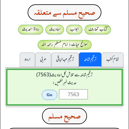
صحيح مسلم سے متعلقہ
کتاب تعارف
ابواب
احادیث
رواۃ الحدیث
سوانح حیات: امام مسلم رحمہ اللہ
تمام کتب
ترقیم شاملہ
ترقيم عبدالباقی
عربی
اردو
ترقیم شاملہ سے تلاش کل احادیث (7563)
حدیث نمبر لکھیں:
صحيح مسلم