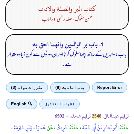
كتاب البر والصلة والآداب
حسن سلوک، صلہ رحمی اور ادب
1. باب بر الوالدين وانهما احق به:
باب: والدین کے ساتھ اچھا سلوک کرنا اور ان دونوں سے کون زیادہ حقدار
ہے۔
Report Error
باب احادیث (8)
مكررات فواد (3)
اظهار التشكيل
🔍 English
ترقیم عبدالباقی:
ترقیم شاملہ:
--
6502
2548
حَدَّثَنَا
أَبُو بَكْرِ بْنُ أَبِي شَيْبَةَ
، حَدَّثَنَا
شَرِيكٌ
، عَنْ
عُمَارَةَ
،
وَابْنِ شُبْرُمَةَ
،