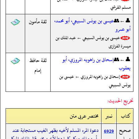
مسلم القرشي
👤←👥
عيسى بن يونس السبيعي، أبو محمد،
ثقة مأمون
أبو عمرو
عيسى بن يونس السبيعي ← عبد الملك بن
ميسرة الفزازى
👤←👥
إسحاق بن راهويه المروزي، أبو
ثقة حافظ
يعقوب
إمام
إسحاق بن راهويه المروزي ← عيسى بن
يونس السبيعي
تخريج الحديث:
کتاب
نمبر
مختصر عربی متن
صحيح
دعوة المرء المسلم لأخيه بظهر الغيب مستجابة عند
6929
مسلم
رأسه ملك موكل كلما دعا لأخيه بخير قال الملك الموكل