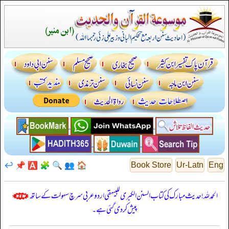
↩️
📌
🅰️
🧩
🔍
👥
🏠
Book Store
Ur-Latn
Eng
الحمدللہ! حدیث مبارک کی کتاب السنن الكبرى للبيهقي اردو عربی سرچ سہولت کے ساتھ
پیش کر دی گئی ہے۔