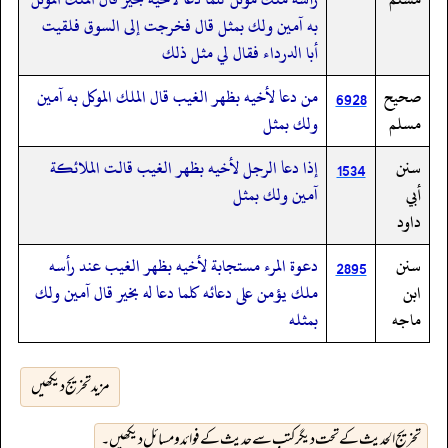
به آمين ولك بمثل قال فخرجت إلى السوق فلقيت
أبا الدرداء فقال لي مثل ذلك
صحيح
من دعا لأخيه بظهر الغيب قال الملك الموكل به آمين
6928
مسلم
ولك بمثل
سنن
إذا دعا الرجل لأخيه بظهر الغيب قالت الملائكة
1534
أبي
آمين ولك بمثل
داود
سنن
دعوة المرء مستجابة لأخيه بظهر الغيب عند رأسه
2895
ابن
ملك يؤمن على دعائه كلما دعا له بخير قال آمين ولك
ماجه
بمثله
مزید تخریج دیکھیں
تخریج الحدیث کے تحت دیگر کتب سے حدیث کے فوائد و مسائل دیکھیں۔