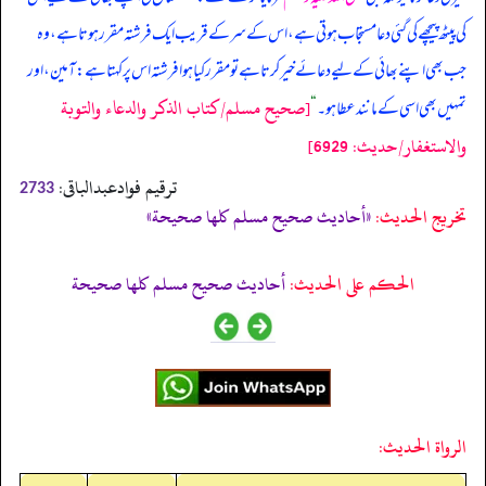
کی پیٹھ پیچھے کی گئی دعا مستجاب ہوتی ہے، اس کے سر کے قریب ایک فرشتہ مقرر ہوتا ہے، وہ
جب بھی اپنے بھائی کے لیے دعائے خیر کرتا ہے تو مقرر کیا ہوا فرشتہ اس پر کہتا ہے: آمین، اور
[صحيح مسلم/كتاب الذكر والدعاء والتوبة
تمہیں بھی اسی کے مانند عطا ہو۔
“
والاستغفار/حدیث: 6929]
ترقیم فوادعبدالباقی:
2733
تخریج الحدیث:
«أحاديث صحيح مسلم كلها صحيحة»
الحكم على الحديث:
أحاديث صحيح مسلم كلها صحيحة
الرواة الحديث: