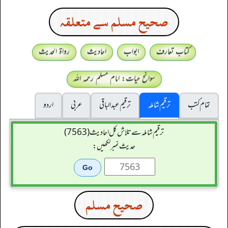
صحيح مسلم سے متعلقہ
کتاب تعارف
ابواب
احادیث
رواۃ الحدیث
سوانح حیات: امام مسلم رحمہ اللہ
تمام کتب
ترقیم شاملہ
ترقيم عبدالباقی
عربی
اردو
ترقیم شاملہ سے تلاش کل احادیث (7563)
حدیث نمبر لکھیں:
صحيح مسلم