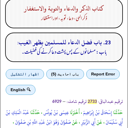
كتاب الذكر والدعاء والتوبة والاستغفار
ذکر الہی، دعا، توبہ، اور استغفار
23. باب فضل الدعاء للمسلمين بظهر الغيب:
باب: مسلمانوں کے پس پشت دعا کرنے کی فضیلت۔
Report Error
باب احادیث (5)
اظهار التشكيل
🔍 English
ترقیم عبدالباقی:
ترقیم شاملہ:
--
6929
2733
حَدَّثَنَا
إِسْحَاقُ بْنُ إِبْرَاهِيمَ
، أَخْبَرَنَا
عِيسَى بْنُ يُونُسَ
، حَدَّثَنَا
عَبْدُ الْمَلِكِ بْنُ
أَبِي سُلَيْمَانَ
، عَنْ
أَبِي الزُّبَيْرِ
، عَنْ
صَفْوَانَ وَهُوَ ابْنُ عَبْدِ اللَّهِ بْنِ صَفْوَانَ
،