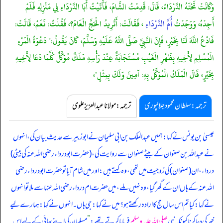
وَكَانَتْ تَحْتَهُ الدَّرْدَاءُ، قَالَ: قَدِمْتُ الشَّامَ، فَأَتَيْتُ أَبَا الدَّرْدَاءِ فِي مَنْزِلِهِ فَلَمْ
أَجِدْهُ، وَوَجَدْتُ
أُمَّ الدَّرْدَاءِ
، فَقَالَتْ: أَتُرِيدُ الْحَجَّ الْعَامَ؟، فَقُلْتُ: نَعَمْ، قَالَتْ:
فَادْعُ اللَّهَ لَنَا بِخَيْرٍ، فَإِنّ النَّبِيَّ صَلَّى اللَّهُ عَلَيْهِ وَسَلَّمَ، كَانَ يَقُولُ:" دَعْوَةُ الْمَرْءِ
الْمُسْلِمِ لِأَخِيهِ بِظَهْرِ الْغَيْبِ مُسْتَجَابَةٌ عِنْدَ رَأْسِهِ مَلَكٌ مُوَكَّلٌ كُلَّمَا دَعَا لِأَخِيهِ
بِخَيْرٍ، قَالَ الْمَلَكُ الْمُوَكَّلُ بِهِ: آمِينَ وَلَكَ بِمِثْلٍ"،
ترجمہ:سلطان محمود جلالپوری
ترجمہ:مولانا عبدالعزیز علوی
عیسیٰ بن یونس نے کہا: ہمیں عبدالملک بن ابی سلیمان نے ابوزبیر سے حدیث بیان کی، انہوں
نے عبداللہ بن صفوان کے بیٹے صفوان سے روایت کی، (حضرت ابودرداء رضی اللہ عنہ کی بیٹی)
درداء، ان (صفوان) کی زوجیت میں تھی، وہ کہتے ہیں: اور میں شام آیا تو حضرت ابودرداء رضی
اللہ عنہ کے ہاں ان کے گھر گیا، وہ نہیں ملے، میں حضرت ام درداء رضی اللہ عنہا سے ملا تو انہوں
نے کہا: کیا تم اس سال حج کا ارادہ رکھتے ہو؟ میں نے کہا: جی ہاں۔ انہوں نے کہا: ہمارے لیے
خیر کی دعا کرنا کیونکہ نبی
صلی اللہ علیہ وسلم
فرمایا کرتے تھے:
”
مسلمان کی اپنے بھائی کے لیے اس