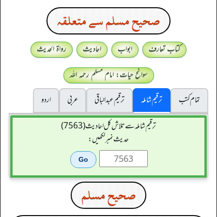
صحيح مسلم سے متعلقہ
کتاب تعارف
ابواب
احادیث
رواۃ الحدیث
سوانح حیات: امام مسلم رحمہ اللہ
تمام کتب
ترقیم شاملہ
ترقيم عبدالباقی
عربی
اردو
ترقیم شاملہ سے تلاش کل احادیث (7563)
حدیث نمبر لکھیں:
صحيح مسلم