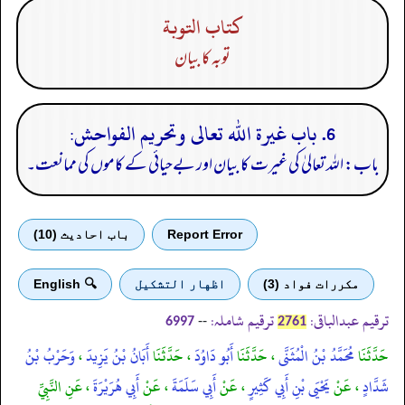
كتاب التوبة
توبہ کا بیان
6. باب غيرة الله تعالى وتحريم الفواحش:
باب: اللہ تعالیٰ کی غیرت کا بیان اور بےحیائی کے کاموں کی ممانعت۔
Report Error
باب احادیث (10)
مكررات فواد (3)
اظهار التشكيل
🔍 English
ترقیم عبدالباقی:
ترقیم شاملہ:
--
6997
2761
حَدَّثَنَا
مُحَمَّدُ بْنُ الْمُثَنَّى
، حَدَّثَنَا
أَبُو دَاوُدَ
، حَدَّثَنَا
أَبَانُ بْنُ يَزِيدَ
،
وَحَرْبُ بْنُ
شَدَّادٍ
، عَنْ
يَحْيَى بْنِ أَبِي كَثِيرٍ
، عَنْ
أَبِي سَلَمَةَ
، عَنْ
أَبِي هُرَيْرَةَ
، عَنِ النَّبِيِّ