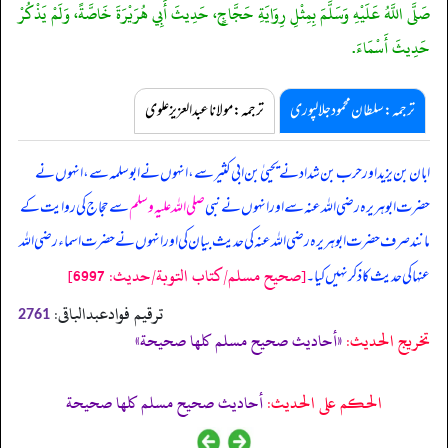
صَلَّى اللَّهُ عَلَيْهِ وَسَلَّمَ بِمِثْلِ رِوَايَةِ حَجَّاجٍ، حَدِيثَ أَبِي هُرَيْرَةَ خَاصَّةً، وَلَمْ يَذْكُرْ
حَدِيثَ أَسْمَاءَ.
ترجمہ:سلطان محمود جلالپوری
ترجمہ:مولانا عبدالعزیز علوی
ابان بن یزید اور حرب بن شداد نے یحییٰ بن ابی کثیر سے، انہوں نے ابوسلمہ سے، انہوں نے
حضرت ابوہریرہ رضی اللہ عنہ سے اور انہوں نے نبی
صلی اللہ علیہ وسلم
سے حجاج کی روایت کے
مانند صرف حضرت ابوہریرہ رضی اللہ عنہ کی حدیث بیان کی اور انہوں نے حضرت اسماء رضی اللہ
[صحيح مسلم/كتاب التوبة/حدیث: 6997]
عنہا کی حدیث کا ذکر نہیں کیا۔
ترقیم فوادعبدالباقی:
2761
تخریج الحدیث:
«أحاديث صحيح مسلم كلها صحيحة»
الحكم على الحديث:
أحاديث صحيح مسلم كلها صحيحة