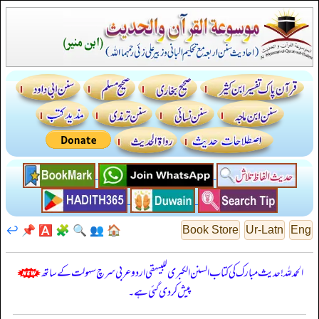
↩️
📌
🅰️
🧩
🔍
👥
🏠
Book Store
Ur-Latn
Eng
الحمدللہ! حدیث مبارک کی کتاب السنن الكبرى للبيهقي اردو عربی سرچ سہولت کے ساتھ
پیش کر دی گئی ہے۔