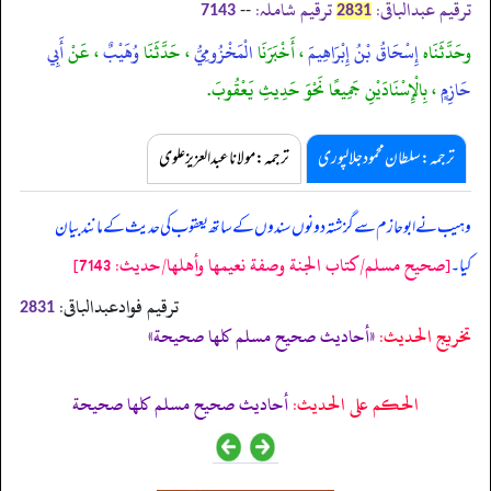
ترقیم عبدالباقی:
ترقیم شاملہ:
--
7143
2831
وحَدَّثَنَاه
إِسْحَاقُ بْنُ إِبْرَاهِيمَ
، أَخْبَرَنَا
الْمَخْزُومِيُّ
، حَدَّثَنَا
وُهَيْبٌ
، عَنْ
أَبِي
حَازِمٍ
، بِالْإِسْنَادَيْنِ جَمِيعًا نَحْوَ حَدِيثِ يَعْقُوبَ.
ترجمہ:سلطان محمود جلالپوری
ترجمہ:مولانا عبدالعزیز علوی
وہیب نے ابوحازم سے گزشتہ دونوں سندوں کے ساتھ یعقوب کی حدیث کے مانند بیان
[صحيح مسلم/كتاب الجنة وصفة نعيمها وأهلها/حدیث: 7143]
کیا۔
ترقیم فوادعبدالباقی:
2831
تخریج الحدیث:
«أحاديث صحيح مسلم كلها صحيحة»
الحكم على الحديث:
أحاديث صحيح مسلم كلها صحيحة