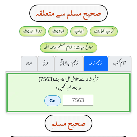
صحيح مسلم سے متعلقہ
کتاب تعارف
ابواب
احادیث
رواۃ الحدیث
سوانح حیات: امام مسلم رحمہ اللہ
تمام کتب
ترقیم شاملہ
ترقيم عبدالباقی
عربی
اردو
ترقیم شاملہ سے تلاش کل احادیث (7563)
حدیث نمبر لکھیں:
صحيح مسلم