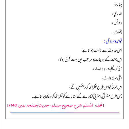
چبارہ،
الدري:
روشن،
چمکدار۔
فوائد ومسائل:
اس حدیث سے ثابت ہوتا ہے،
اہل جنت کے درجات و مراتب میں بہت فرق ہوگا،
حتی کہ نچلے درجہ والے،
اعلیٰ طبقہ والے،
اہل غرفہ کو اس طرح نظر اٹھا کر دیکھیں گے،
جس طرح مشرقی یا مغربی کنارے کے ستارے کو نظر اٹھا کر دیکھا جاتا ہے۔
[تحفۃ المسلم شرح صحیح مسلم، حدیث/صفحہ نمبر: 7143]