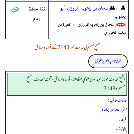
👤←👥
إسحاق بن راهويه المروزي، أبو
ثقة حافظ
يعقوب
إمام
إسحاق بن راهويه المروزي ← المغيرة بن
سلمة المخزومي
صحیح مسلم کی حدیث نمبر 7143 کے فوائد و مسائل
مولانا عبد العزیز علوی
الشيخ الحديث مولانا عبدالعزيز علوي حفظ الله، فوائد و مسائل، تحت الحديث ، صحيح
مسلم: 7143
حدیث حاشیہ:
مفردات الحدیث:
غرفه:
بالاخانہ،