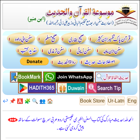
↩️
📌
🅰️
🧩
🔍
👥
🏠
Book Store
Ur-Latn
Eng
الحمدللہ! حدیث مبارک کی کتاب السنن الكبرى للبيهقي اردو عربی سرچ سہولت کے ساتھ
پیش کر دی گئی ہے۔