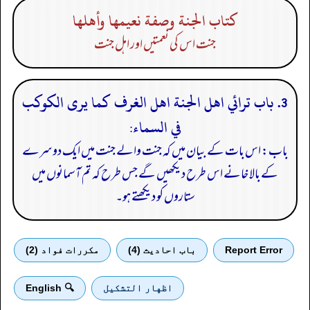
كتاب الجنة وصفة نعيمها وأهلها
جنت اس کی نعمتیں اور اہل جنت
3. باب ترائي اهل الجنة اهل الغرف كما يرى الكوكب
في السماء:
باب: اس بات کے بیان میں کہ جنت والے جنت میں ایک دوسرے
کے بالا خانے اس طرح دیکھیں گے جس طرح کہ تم آسمانوں میں
ستاروں کو دیکھتے ہو۔
Report Error
باب احادیث (4)
مكررات فواد (2)
اظهار التشكيل
🔍 English