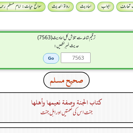
 تعارف
ابواب
احادیث
رواۃ الحدیث
سوانح حیات: امام مسلم رحمہ 
ترقیم شاملہ سے تلاش کل احادیث (7563)
حدیث نمبر لکھیں:
صحيح مسلم
كتاب الجنة وصفة نعيمها وأهلها
جنت اس کی نعمتیں اور اہل جنت