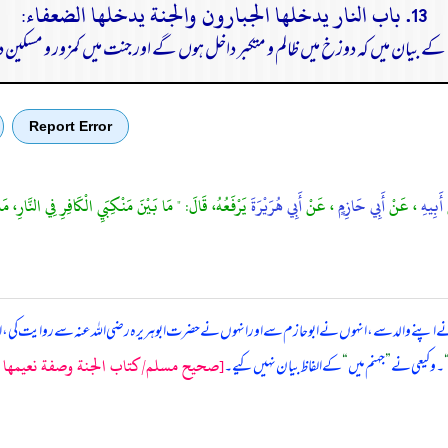
13. باب النار يدخلها الجبارون والجنة يدخلها الضعفاء:
بیان میں کہ دوزخ میں ظالم و متکبر داخل ہوں گے اور جنت میں کمزور و مسکی
Report Error
أَبِيهِ
، عَنْ
أَبِي حَازِمٍ
، عَنْ
أَبِي هُرَيْرَةَ
يَرْفَعُهُ، قَالَ: " مَا بَيْنَ مَنْكِبَيِ الْكَافِرِ فِي النَّارِ، مَس
 نے اپنے والد سے، انہوں نے ابوحازم سے اور انہوں نے حضرت ابوہریرہ رضی اللہ عنہ سے روایت کی
[صحيح مسلم/كتاب الجنة وصفة نعيمها وأهل
۔ وکیعی نے
”
جہنم میں
“
کے الفاظ بیان نہیں کیے۔