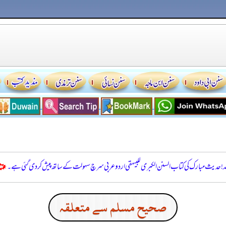
للہ! حدیث مبارک کی کتاب السنن الكبرى للبيهقي اردو عربی سرچ سہولت کے ساتھ پیش کر دی گئی ہے۔
صحيح مسلم سے متعلقہ