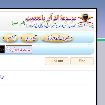
Ur-Latn
Eng
الحمد