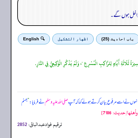
ن داخل ہوں گے۔
باب احادیث (25)
اظهار التشكيل
🔍 English
ِيرَةُ ثَلَاثَةِ أَيَّامٍ لِلرَّاكِبِ الْمُسْرِعِ "، وَلَمْ يَذْكُرِ الْوَكِيعِيُّ فِي النَّارِ.
، انہوں نے اسے مرفوع بیان کرتے ہوئے کہا کہ آپ
صلی اللہ علیہ وسلم
نے فرمایا:
”
جہنم
ها/حدیث: 7186]
ترقیم فوادعبدالباقی:
2852