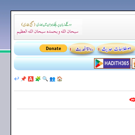
↩️
📌
🅰️
🧩
🔍
👥
🏠