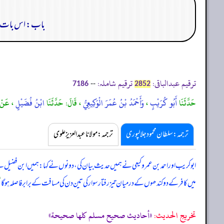
باب: اس بات کے 
ترقیم عبدالباقی:
ترقیم شاملہ:
--
7186
2852
حَدَّثَنَا
أَبُو كُرَيْبٍ
،
وَأَحْمَدُ بْنُ عُمَرَ الْوَكِيعِيُّ
، قَالَ: حَدَّثَنَا
ابْنُ فُضَيْلٍ
، عَنْ
ترجمہ:سلطان محمود جلالپوری
ترجمہ:مولانا عبدالعزیز علوی
ابوکریب اور احمد بن عمر وکیعی نے ہمیں حدیث بیان کی، دونوں نے کہا: ہمیں ابن فضیل
میں کافر کے دو کندھوں کے درمیان تیز رفتار سوار کی تین دن کی مسافت کے برابر فاصلہ ہو گا
“
تخریج الحدیث:
«أحاديث صحيح مسلم كلها صحيحة»