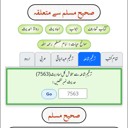
صحيح مسلم سے متعلقہ
کتاب تعارف
ابواب
احادیث
رواۃ الحدیث
سوانح حیات: امام مسلم رحمہ اللہ
تمام کتب
ترقیم شاملہ
ترقيم عبدالباقی
عربی
اردو
ترقیم شاملہ سے تلاش کل احادیث (7563)
حدیث نمبر لکھیں:
صحيح مسلم