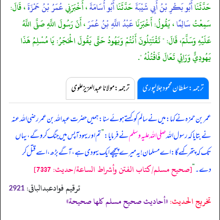
حَدَّثَنَا
أَبُو بَكْرِ بْنُ أَبِي شَيْبَةَ
حَدَّثَنَا
أَبُو أُسَامَةَ
، أَخْبَرَنِي
عُمَرُ بْنُ حَمْزَةَ
، قَالَ:
سَمِعْتُ
سَالِمًا
، يَقُولُ: أَخْبَرَنَا
عَبْدُ اللَّهِ بْنُ عُمَرَ
، أَنّ رَسُولَ اللَّهِ صَلَّى اللَّهُ
عَلَيْهِ وَسَلَّمَ، قَالَ: " تَقْتَتِلُونَ أَنْتُمْ وَيَهُودُ حَتَّى يَقُولَ الْحَجَرُ: يَا مُسْلِمُ هَذَا
يَهُودِيٌّ وَرَائِي تَعَالَ فَاقْتُلْهُ ".
ترجمہ:سلطان محمود جلالپوری
ترجمہ:مولانا عبدالعزیز علوی
عمر بن حمزہ نے کہا: میں نے سالم کو کہتے ہوئے سنا: ہمیں حضرت عبداللہ بن عمر رضی اللہ عنہ
نے بتایا کہ رسول اللہ
صلی اللہ علیہ وسلم
نے فرمایا:
”
تم اور یہود آپس میں جنگ کرو گے، یہاں
تک کہ پتھر کہے گا: اے مسلمان! یہ میرے پیچھے ایک یہودی ہے، آگے بڑھ، اسے قتل کر
[صحيح مسلم/كتاب الفتن وأشراط الساعة/حدیث: 7337]
دے۔
“
ترقیم فوادعبدالباقی:
2921
تخریج الحدیث:
«أحاديث صحيح مسلم كلها صحيحة»