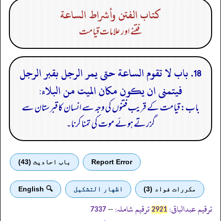
كتاب الفتن وأشراط الساعة
فتنے اور علامات قیامت
18. باب لا تقوم الساعة حتى يمر الرجل بقبر الرجل
فيتمنى ان يكون مكان الميت من البلاء:
باب: قیامت کے قریب فتنوں کی وجہ سے انسان کا قبرستان سے
گزرتے ہوئے موت کی تمنا کرنا۔
Report Error
باب احادیث (43)
مكررات فواد (3)
اظهار التشكيل
🔍 English
ترقیم عبدالباقی:
ترقیم شاملہ:
--
7337
2921