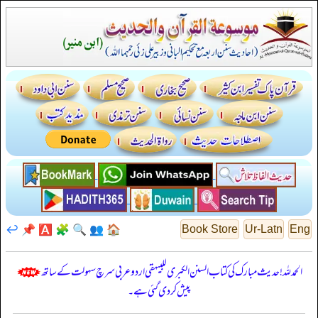
↩️
📌
🅰️
🧩
🔍
👥
🏠
Book Store
Ur-Latn
Eng
الحمدللہ! حدیث مبارک کی کتاب السنن الكبرى للبيهقي اردو عربی سرچ سہولت کے ساتھ
پیش کر دی گئی ہے۔