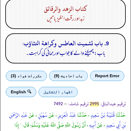
كتاب الزهد والرقائق
زہد اور رقت انگیز باتیں
9. باب تشميت العاطس وكراهة التثاؤب:
باب: چھیکنے والے کا جواب اور جمائی کی کراہت۔
Report Error
باب احادیث (9)
مكررات فواد (3)
اظهار التشكيل
🔍 English
ترقیم عبدالباقی:
ترقیم شاملہ:
--
7492
2995
حَدَّثَنَا
قُتَيْبَةُ بْنُ سَعِيدٍ
، حَدَّثَنَا
عَبْدُ الْعَزِيزِ
، عَنْ
سُهَيْلٍ
، عَنْ
عَبْدِ الرَّحْمَنِ
بْنِ أَبِي سَعِيدٍ
، عَنْ
أَبِيهِ
، أَنَّ رَسُولَ اللَّهِ صَلَّى اللَّهُ عَلَيْهِ وَسَلَّمَ، قَالَ: " إِذَا