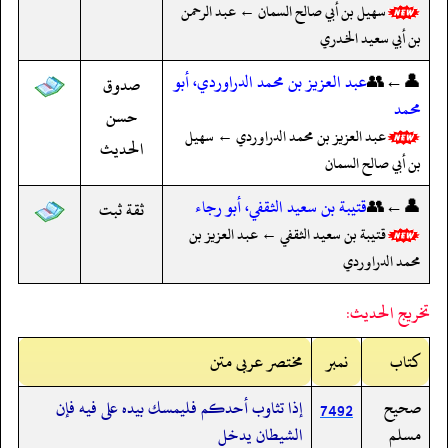
سهيل بن أبي صالح السمان ← عبد الرحمن
بن أبي سعيد الخدري
👤←👥
عبد العزيز بن محمد الدراوردي، أبو
صدوق
محمد
حسن
عبد العزيز بن محمد الدراوردي ← سهيل
الحديث
بن أبي صالح السمان
👤←👥
قتيبة بن سعيد الثقفي، أبو رجاء
ثقة ثبت
قتيبة بن سعيد الثقفي ← عبد العزيز بن
محمد الدراوردي
تخريج الحديث:
کتاب
نمبر
مختصر عربی متن
صحيح
إذا تثاوب أحدكم فليمسك بيده على فيه فإن
7492
مسلم
الشيطان يدخل