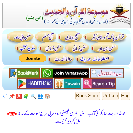
↩️
📌
🅰️
🧩
🔍
👥
🏠
Book Store
Ur-Latn
Eng
الحمدللہ! حدیث مبارک کی کتاب السنن الكبرى للبيهقي اردو عربی سرچ سہولت کے ساتھ
پیش کر دی گئی ہے۔