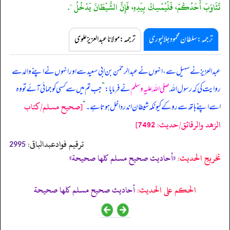
تَثَاوَبَ أَحَدُكُمْ، فَلْيُمْسِكْ بِيَدِهِ، فَإِنَّ الشَّيْطَانَ يَدْخُلُ ".
ترجمہ:سلطان محمود جلالپوری
ترجمہ:مولانا عبدالعزیز علوی
عبدالعزیز نے سہیل سے، انہوں نے عبدالرحمٰن بن ابی سعید سے اور انہوں نے اپنے والد سے
روایت کی کہ رسول اللہ
صلی اللہ علیہ وسلم
نے فرمایا:
”
جب تم میں سے کسی کو جمائی آئے تو وہ
[صحيح مسلم/كتاب
اسے اپنے ہاتھ سے روکے کیونکہ شیطان اندر داخل ہوتا ہے۔
“
الزهد والرقائق/حدیث: 7492]
ترقیم فوادعبدالباقی:
2995
تخریج الحدیث:
«أحاديث صحيح مسلم كلها صحيحة»
الحكم على الحديث:
أحاديث صحيح مسلم كلها صحيحة