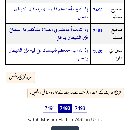
صحيح
إذا تثاوب أحدكم فليمسك بيده فإن الشيطان
7493
مسلم
يدخل
صحيح
إذا تثاوب أحدكم في الصلاة فليكظم ما استطاع
7493
مسلم
فإن الشيطان يدخل
سنن أبي
إذا تثاءب أحدكم فليمسك على فيه فإن الشيطان
5026
داود
يدخل
مزید تخریج دیکھیں
تخریج الحدیث کے تحت دیگر کتب سے حدیث کے فوائد و مسائل دیکھیں۔
7491
7492
7493
Sahih Muslim Hadith 7492 in Urdu