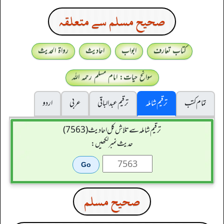
صحيح مسلم سے متعلقہ
کتاب تعارف
ابواب
احادیث
رواۃ الحدیث
سوانح حیات: امام مسلم رحمہ اللہ
تمام کتب
ترقیم شاملہ
ترقيم عبدالباقی
عربی
اردو
ترقیم شاملہ سے تلاش کل احادیث (7563)
حدیث نمبر لکھیں:
صحيح مسلم