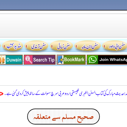
للہ! حدیث مبارک کی کتاب السنن الكبرى للبيهقي اردو عربی سرچ سہولت کے ساتھ پیش کر دی گئی ہے۔
صحيح مسلم سے متعلقہ