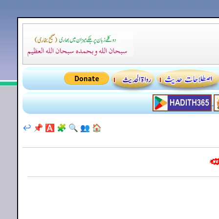
↩️
📌
🅰️
🧩
🔍
👥
🏠