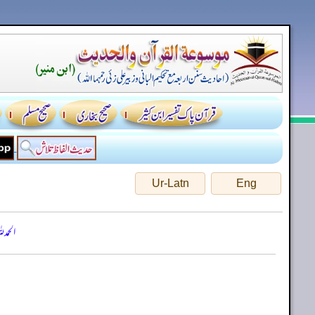
Ur-Latn
Eng
الحمد