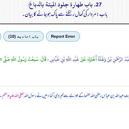
27. باب طهارة جلود الميتة بالدباغ:
باب: مردار کی کھال رنگنے سے پاک ہو جانے کا بیان۔
Report Error
باب احادیث (10)
بْدَ الرَّحْمَنِ بْنَ وَعْلَةَ
أَخْبَرَهُ، عَنْ
عَبْدِ اللَّهِ بْنِ عَبَّاسٍ
، قَالَ: سَمِعْتُ رَسُولَ اللَّهِ صَلَّى اللَّ
عبداللہ بن عباس رضی اللہ عنہما کے حوالے سے خبر دی، کہا: میں نے رسول اللہ
صلی اللہ علیہ وسلم
سے