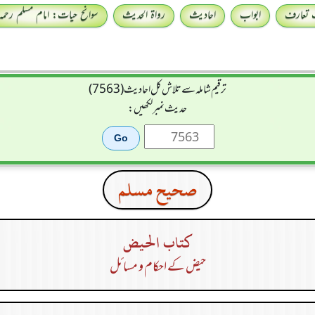
 تعارف
ابواب
احادیث
رواۃ الحدیث
سوانح حیات: امام مسلم رحمہ 
ترقیم شاملہ سے تلاش کل احادیث (7563)
حدیث نمبر لکھیں:
صحيح مسلم
كتاب الحيض
حیض کے احکام و مسائل