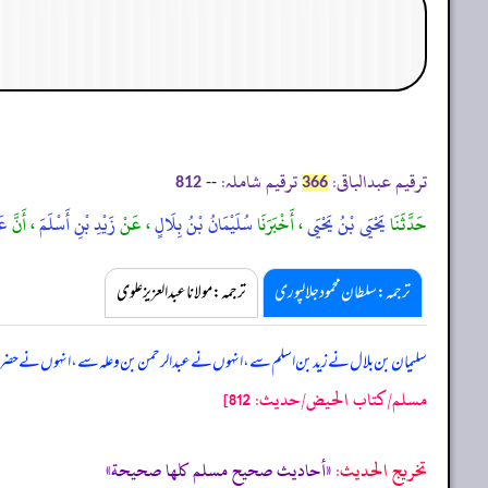
ترقیم عبدالباقی:
ترقیم شاملہ:
--
812
366
حَدَّثَنَا
يَحْيَى بْنُ يَحْيَى
، أَخْبَرَنَا
سُلَيْمَانُ بْنُ بِلَالٍ
، عَنْ
زَيْدِ بْنِ أَسْلَمَ
، أَنَّ
عَ
ترجمہ:سلطان محمود جلالپوری
ترجمہ:مولانا عبدالعزیز علوی
سلیمان بن بلال نے زید بن اسلم سے، انہوں نے عبدالرحمن بن وعلہ سے، انہوں نے حضرت 
مسلم/كتاب الحيض/حدیث: 812]
تخریج الحدیث:
«أحاديث صحيح مسلم كلها صحيحة»