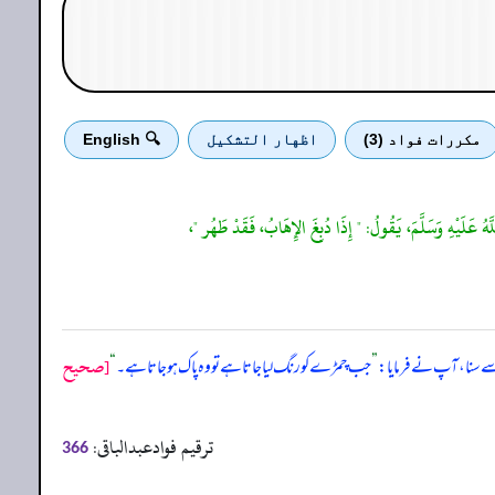
مكررات فواد (3)
اظهار التشكيل
🔍 English
هُ عَلَيْهِ وَسَلَّمَ، يَقُولُ: " إِذَا دُبِغَ الإِهَابُ، فَقَدْ طَهُر "،
[صحيح
 سنا، آپ نے فرمایا:
”
جب چمڑے کو رنگ لیا جاتا ہے تو وہ پاک ہو جاتا ہے۔
“
ترقیم فوادعبدالباقی:
366