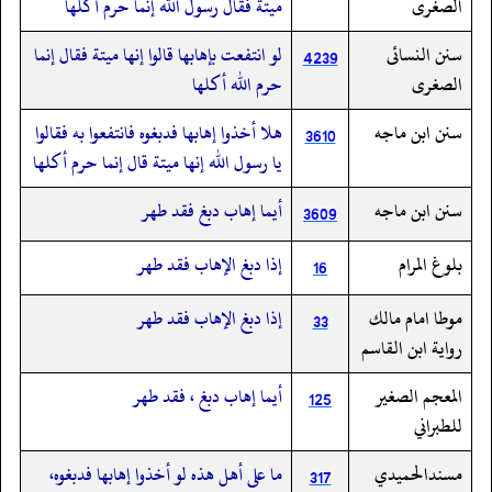
الصغرى
ميتة فقال رسول الله إنما حرم أكلها
سنن النسائى
لو انتفعت بإهابها قالوا إنها ميتة فقال إنما
4239
الصغرى
حرم الله أكلها
سنن ابن ماجه
هلا أخذوا إهابها فدبغوه فانتفعوا به فقالوا
3610
يا رسول الله إنها ميتة قال إنما حرم أكلها
سنن ابن ماجه
أيما إهاب دبغ فقد طهر
3609
بلوغ المرام
‏‏‏‏إذا دبغ الإهاب فقد طهر
16
موطا امام مالك
إذا دبغ الإهاب فقد طهر
33
رواية ابن القاسم
المعجم الصغير
أيما إهاب دبغ ، فقد طهر
125
للطبراني
مسندالحميدي
ما على أهل هذه لو أخذوا إهابها فدبغوه،
317