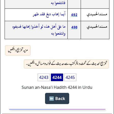
فانتفعوا به
مسندالحميدي
أيما إهاب دبغ فقد طهر
492
مسندالحميدي
ما على أهل هذه لو أخذوا إهابها فدبغوه
498
وانتفعوا به
مزید تخریج دیکھیں
تخریج الحدیث کے تحت دیگر کتب سے حدیث کے فوائد و مسائل دیکھیں۔
4243
4244
4245
Sunan an-Nasa'i Hadith 4244 in Urdu
Back ⬅️