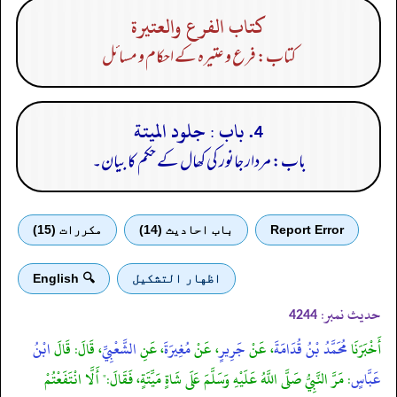
كتاب الفرع والعتيرة
کتاب: فرع و عتیرہ کے احکام و مسائل
4. باب : جلود الميتة
باب: مردار جانور کی کھال کے حکم کا بیان۔
Report Error
باب احادیث (14)
مكررات (15)
اظهار التشكيل
🔍 English
حدیث نمبر:
4244
أَخْبَرَنَا
مُحَمَّدُ بْنُ قُدَامَةَ
، عَنْ
جَرِيرٍ
، عَنْ
مُغِيرَةَ
، عَنِ
الشَّعْبِيِّ
، قَالَ: قَالَ
ابْنُ
عَبَّاسٍ
: مَرَّ النَّبِيُّ صَلَّى اللَّهُ عَلَيْهِ وَسَلَّمَ عَلَى شَاةٍ مَيِّتَةٍ، فَقَالَ:" أَلَّا انْتَفَعْتُمْ