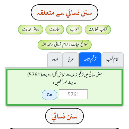
سنن نسائي سے متعلقہ
کتاب تعارف
ابواب
احادیث
رواۃ الحدیث
سوانح حیات: امام نسائی رحمہ اللہ
تمام کتب
ترقیم شاملہ
عربی
اردو
سنن نسائی میں ترقیم شاملہ سے تلاش کل احادیث (5761)
حدیث نمبر لکھیں:
سنن نسائي