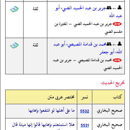
👤←👥
جرير بن عبد الحميد الضبي، أبو
ثقة
عبد الله
جرير بن عبد الحميد الضبي ← المغيرة بن
مقسم الضبي
👤←👥
محمد بن قدامة المصيصي، أبو عبد
ثقة
الله، أبو جعفر
محمد بن قدامة المصيصي ← جرير بن عبد
الحميد الضبي
تخريج الحديث:
کتاب
نمبر
مختصر عربی متن
صحيح البخاري
ما على أهلها لو انتفعوا بإهابها
5532
صحيح البخاري
هلا استمتعتم بإهابها قالوا إنها ميتة قال
5531