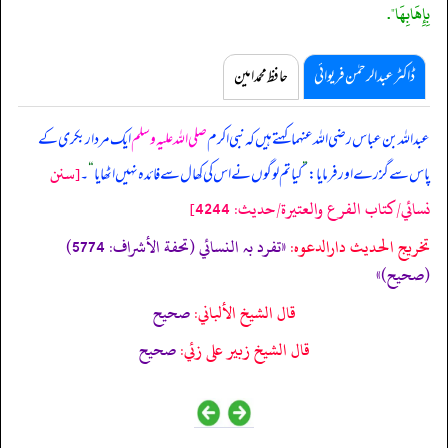
بِإِهَابِهَا".
ڈاکٹر عبدالرحمٰن فریوائی
حافظ محمد امین
عبداللہ بن عباس رضی اللہ عنہما کہتے ہیں کہ
نبی اکرم
صلی اللہ علیہ وسلم
ایک مردار بکری کے
[سنن
پاس سے گزرے اور فرمایا:
”
کیا تم لوگوں نے اس کی کھال سے فائدہ نہیں اٹھایا
“
۔
نسائي/كتاب الفرع والعتيرة/حدیث: 4244]
تخریج الحدیث دارالدعوہ:
«تفرد بہ النسائي (تحفة الأشراف: 5774)
(صحیح)»
قال الشيخ الألباني:
صحيح
قال الشيخ زبير على زئي:
صحيح