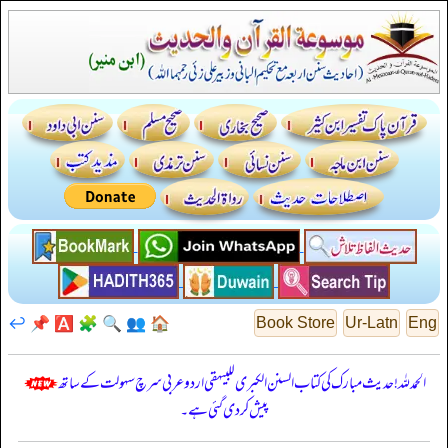
↩️
📌
🅰️
🧩
🔍
👥
🏠
Book Store
Ur-Latn
Eng
الحمدللہ! حدیث مبارک کی کتاب السنن الكبرى للبيهقي اردو عربی سرچ سہولت کے ساتھ
پیش کر دی گئی ہے۔