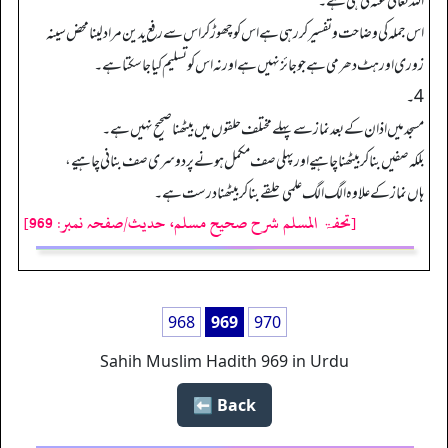
اللہ تعالیٰ عنہ کی ہی ہے۔
اس جملہ کی وضاحت وتفسیر کر رہی ہے اس کو چھوڑ کر اس سے رفع یدین مراد لینا محض سینہ
زوری اور ہٹ دھرمی ہے جو جائز نہیں ہے اور نہ اس کو تسلیم کیا جا سکتا ہے۔
4۔
مسجد میں اذان کے بعد نماز سے پہلے مختلف حلقوں میں بیٹھنا صحیح نہیں ہے۔
بلکہ صفیں بنا کر بیٹھنا چاہیے اور پہلی صف مکمل ہونے پر دوسری صف بنانی چاہیے،
ہاں نماز کے علاوہ الگ الگ علمی حلقے بنا کر بیٹھنا درست ہے۔
[تحفۃ المسلم شرح صحیح مسلم، حدیث/صفحہ نمبر: 969]
968
969
970
Sahih Muslim Hadith 969 in Urdu
Back ⬅️