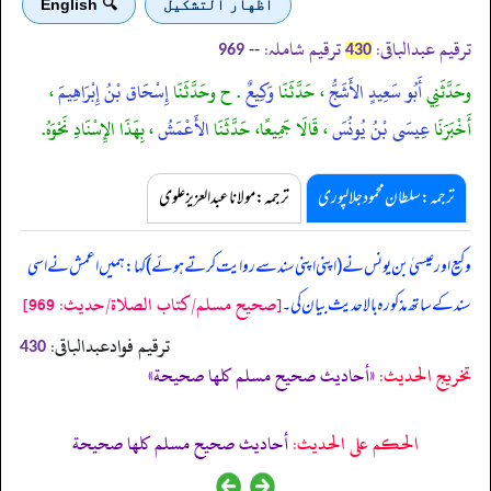
اظهار التشكيل
🔍 English
ترقیم عبدالباقی:
ترقیم شاملہ:
--
969
430
وحَدَّثَنِي
أَبُو سَعِيدٍ الأَشَجُّ
، حَدَّثَنَا
وَكِيعٌ
. ح وحَدَّثَنَا
إِسْحَاق بْنُ إِبْرَاهِيمَ
،
أَخْبَرَنَا
عِيسَى بْنُ يُونُسَ
، قَالَا جَمِيعًا، حَدَّثَنَا
الأَعْمَشُ
، بِهَذَا الإِسْنَادِ نَحْوَهُ.
ترجمہ:سلطان محمود جلالپوری
ترجمہ:مولانا عبدالعزیز علوی
وکیع اور عیسیٰ بن یونس نے (اپنی اپنی سند سے روایت کرتے ہوئے) کہا: ہمیں اعمش نے اسی
[صحيح مسلم/كتاب الصلاة/حدیث: 969]
سند کے ساتھ مذکورہ بالا حدیث بیان کی۔
ترقیم فوادعبدالباقی:
430
تخریج الحدیث:
«أحاديث صحيح مسلم كلها صحيحة»
الحكم على الحديث:
أحاديث صحيح مسلم كلها صحيحة