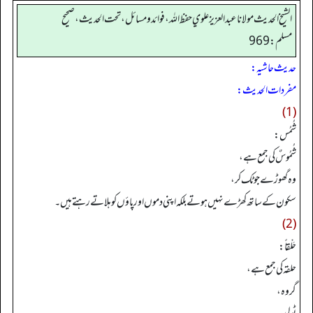
الشيخ الحديث مولانا عبدالعزيز علوي حفظ الله، فوائد و مسائل، تحت الحديث ، صحيح
مسلم: 969
حدیث حاشیہ:
مفردات الحدیث:
(1)
شُمُس:
شُمُوسٌ کی جمع ہے،
وہ گھوڑے جو ٹک کر،
سکون کے ساتھ کھڑے نہیں ہوتے بلکہ اپنی دموں اور پاؤں کو ہلاتے رہتے ہیں۔
(2)
حَلْقاً:
حلقه کی جمع ہے،
گروہ،