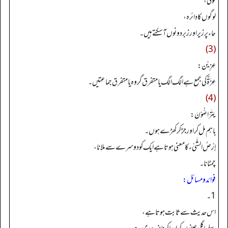
ٹولی،
لوگوں کا دائرہ،
حاء پر زیر اور زبر دونوں آ سکتے ہیں۔
(3)
عِزِيْن:
عِزَةٌ کی جمع ہے الگ الگ یا متفرق گروہ یا متفرق جماعتیں۔
(4)
يَتَرَاصُّوْنَ:
باہم مل کر اور جڑ کر کھڑے ہوں۔
إِرْصُ الشَّيْء کا معنی ہوتا ہے ایک کو دوسرے سے ملانا،
چمٹانا۔
فوائد ومسائل:
1۔
اس حدیث سے ثابت ہوتا ہے،