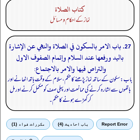
كتاب الصلاة
نماز کے احکام و مسائل
27. باب الامر بالسكون في الصلاة والنهي عن الإشارة
باليد ورفعها عند السلام وإتمام الصفوف الاول
والتراص فيها والامر بالاجتماع:
باب: سکون کے ساتھ نماز پڑھنے کا حکم، سلام کے وقت ہاتھ اٹھانے اور
ہاتھوں سے اشارہ کرنے کی ممانعت اور پہلی صف کو مکمل کرنے اور مل
کر کھڑے ہونے کا حکم۔
Report Error
باب احادیث (4)
مكررات فواد (1)