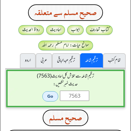
صحيح مسلم سے متعلقہ
کتاب تعارف
ابواب
احادیث
رواۃ الحدیث
سوانح حیات: امام مسلم رحمہ اللہ
تمام کتب
ترقیم شاملہ
ترقيم عبدالباقی
عربی
اردو
ترقیم شاملہ سے تلاش کل احادیث (7563)
حدیث نمبر لکھیں:
صحيح مسلم