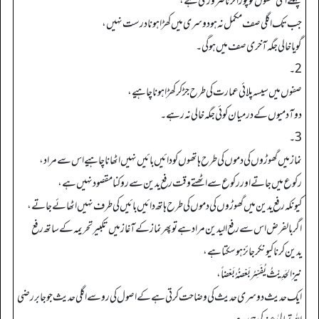
پہلے اگلی صفوں کو پورا کرنا ضروری ہے،
جب تک اگلی صف مکمل نہ ہو دوسری میں کھڑا ہونا درست نہیں،
گویا خالی جگہ آخری صف میں ہو گی۔
2۔
صفوں میں سیسہ پلائی عمارت کی طرح جڑ کر کھڑا ہونا چاہیے،
دو آدمیوں کے درمیان کوئی جگہ خالی نہ رہے۔
3۔
نماز میں گھوڑوں کی دموں کی طرح ہاتھوں کو دائیں بائیں نہیں اٹھانا چاہیے اس سے مراد،
رکوع میں جاتے اور رکوع سے اٹھتے وقت رفع یدین سے روکنا مقصود نہیں ہے،
کیونکہ رفع یدین میں گھوڑوں کی دموں کی طرح ہاتھ دائیں بائیں کی طرف نہیں اٹھائے جاتے،
اگر بالفرض اس سے رفع الیدین مراد ہے تو پھر نمازکے آغاز میں تکبیر تحریمہ کے ساتھ رفع
یدین کرنا کیونکر جائز ہو سکتا ہے،
نیز الحَدِیْثُ یُفَسِّرُ بَعْضُہُ بَعْضاً،
ایک حدیث دوسری حدیث کی وضاحت کرتی ہے کے اصول کی رو سے اگلی حدیث جو جابر رضی