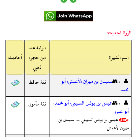
الرواة الحديث:
الرتبة عند
اسم الشهرة
ابن حجر/
أحاديث
ذهبي
👤←👥
سليمان بن مهران الأعمش، أبو
ثقة حافظ
محمد
👤←👥
عيسى بن يونس السبيعي، أبو محمد،
ثقة مأمون
أبو عمرو
عيسى بن يونس السبيعي ← سليمان بن
مهران الأعمش