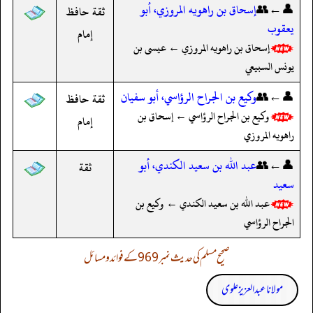
👤←👥
إسحاق بن راهويه المروزي، أبو
ثقة حافظ
يعقوب
إمام
إسحاق بن راهويه المروزي ← عيسى بن
يونس السبيعي
👤←👥
وكيع بن الجراح الرؤاسي، أبو سفيان
ثقة حافظ
وكيع بن الجراح الرؤاسي ← إسحاق بن
إمام
راهويه المروزي
👤←👥
عبد الله بن سعيد الكندي، أبو
ثقة
سعيد
عبد الله بن سعيد الكندي ← وكيع بن
الجراح الرؤاسي
صحیح مسلم کی حدیث نمبر 969 کے فوائد و مسائل
مولانا عبد العزیز علوی