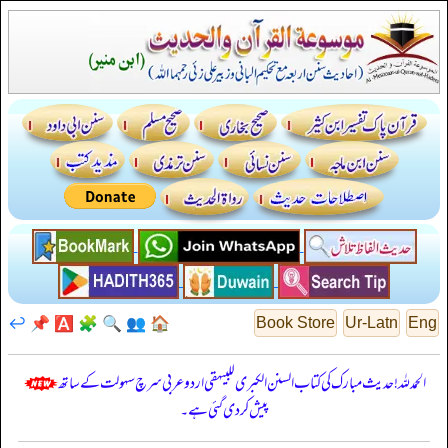
↩️
📌
🅰️
🧩
🔍
👥
🏠
Book Store
Ur-Latn
Eng
الحمدللہ! حدیث مبارک کی کتاب السنن الكبرى للبيهقي اردو عربی سرچ سہولت کے ساتھ
پیش کر دی گئی ہے۔