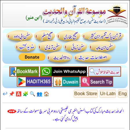
↩️
📌
🅰️
🧩
🔍
👥
🏠
Book Store
Ur-Latn
Eng
الحمدللہ! حدیث مبارک کی کتاب السنن الكبرى للبيهقي اردو عربی سرچ سہولت کے ساتھ
پیش کر دی گئی ہے۔