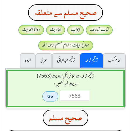
صحيح مسلم سے متعلقہ
کتاب تعارف
ابواب
احادیث
رواۃ الحدیث
سوانح حیات: امام مسلم رحمہ اللہ
تمام کتب
ترقیم شاملہ
ترقيم عبدالباقی
عربی
اردو
ترقیم شاملہ سے تلاش کل احادیث (7563)
حدیث نمبر لکھیں:
صحيح مسلم