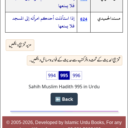
فلا يمنعها
مسندالحميدي
إذا استأذنت أحدكم امرأته إلى المسجد
624
فلا يمنعها
مزید تخریج دیکھیں
تخریج الحدیث کے تحت دیگر کتب سے حدیث کے فوائد و مسائل دیکھیں۔
994
995
996
Sahih Muslim Hadith 995 in Urdu
Back ⬅️
© 2005-2026, Developed by Islamic Urdu Books, For any