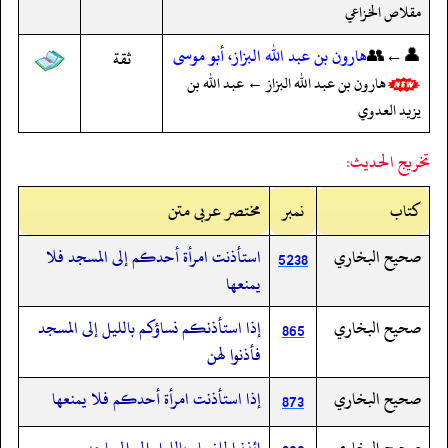
مقلاص الخزاعي
👤←👥
هارون بن عبد الله البزاز، أبو موسى
ثقة
هارون بن عبد الله البزاز ← عبد الله بن
يزيد العدوي
تخريج الحديث:
کتاب
نمبر
مختصر عربی متن
صحيح البخاري
استأذنت امرأة أحدكم إلى المسجد فلا
5238
يمنعها
صحيح البخاري
إذا استأذنكم نساؤكم بالليل إلى المسجد
865
فأذنوا لهن
صحيح البخاري
إذا استأذنت امرأة أحدكم فلا يمنعها
873
صحيح البخاري
ائذنوا للنساء بالليل إلى المساجد