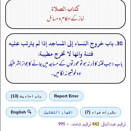
كتاب الصلاة
نماز کے احکام و مسائل
30. باب خروج النساء إلى المساجد إذا لم يترتب عليه
فتنة وانها لا تخرج مطيبة:
باب: جب فتنہ کا ڈر نہ ہو تو عورتوں کے مساجد میں جانے کا جواز بشرطیکہ
وہ خوشبو نہ لگائیں۔
Report Error
باب احادیث (13)
مكررات فواد (7)
اظهار التشكيل
🔍 English
ترقیم عبدالباقی:
ترقیم شاملہ:
--
995
442