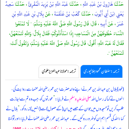
حَدَّثَنَا
هَارُونُ بْنُ عَبْدِ اللَّهِ
، حَدَّثَنَا
عَبْدُ اللَّهِ بْنُ يَزِيدَ الْمُقْرِئُ
، حَدَّثَنَا
سَعِيدٌ
يَعْنِي ابْنَ أَبِي أَيُّوبَ
، حَدَّثَنَا
كَعْبُ بْنُ عَلْقَمَةَ
، عَنْ
بِلَالِ بْنِ عَبْدِ اللَّهِ بْنِ
عُمَرَ
، عَنْ
أَبِيهِ
، قَالَ: قَالَ رَسُولُ اللَّهِ صَلَّى اللَّهُ عَلَيْهِ وَسَلَّمَ: " لَا تَمْنَعُوا
النِّسَاءَ حُظُوظَهُنَّ مِنَ الْمَسَاجِدِ، إِذَا اسْتَأْذَنُوكُمْ، فَقَالَ بِلَالٌ: وَاللَّهِ لَنَمْنَعُهُنَّ،
فَقَالَ لَهُ عَبْدُ اللَّهِ: أَقُولُ: قَالَ رَسُولُ اللَّهِ صَلَّى اللَّهُ عَلَيْهِ وَسَلَّمَ، وَتَقُولُ أَنْتَ:
لَنَمْنَعُهُنَّ ".
ترجمہ:سلطان محمود جلالپوری
ترجمہ:مولانا عبدالعزیز علوی
(خود) بلال بن عبداللہ بن عمر نے اپنے والد حضرت ابن عمر رضی اللہ عنہما سے روایت کی،
انہوں نے کہا کہ رسول اللہ
صلی اللہ علیہ وسلم
نے فرمایا:
”
عورتوں کو، جب وہ تم سے اجازت
طلب کریں تو مسجدوں میں جو ان کے حصے ہیں ان (کے حصول) سے (انہیں) نہ روکو۔
“
بلال نے
کہا: اللہ کی قسم! ہم ان کو ضرور روکیں گے۔ عبداللہ بن عمر رضی اللہ عنہما نے فرمایا: اور تو کہتا
[صحيح مسلم/كتاب الصلاة/حدیث: 995]
ہے: ہم انہیں ضرور روکیں گے!