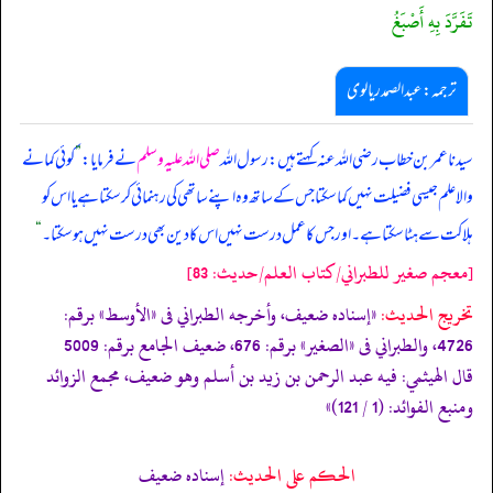
تَفَرَّدَ بِهِ أَصْبَغُ
ترجمہ: عبدالصمد ریالوی
سیدنا عمر بن خطاب رضی اللہ عنہ کہتے ہیں: رسول اللہ
صلی اللہ علیہ وسلم
نے فرمایا:
”
کوئی کمانے
والا علم جیسی فضیلت نہیں کما سکتا جس کے ساتھ وہ اپنے ساتھی کی رہنمائی کر سکتا ہے یا اس کو
ہلاکت سے ہٹا سکتا ہے۔ اور جس کا عمل درست نہیں اس کا دین بھی درست نہیں ہو سکتا۔
“
[معجم صغير للطبراني/كتاب العلم/حدیث: 83]
تخریج الحدیث:
«إسناده ضعيف، وأخرجه الطبراني فى
«الأوسط»
برقم:
4726، والطبراني فى
«الصغير»
برقم: 676، ضعيف الجامع برقم: 5009
قال الهيثمي: فيه عبد الرحمن بن زيد بن أسلم وهو ضعيف، مجمع الزوائد
ومنبع الفوائد: (1 / 121)»
الحكم على الحديث:
إسناده ضعيف