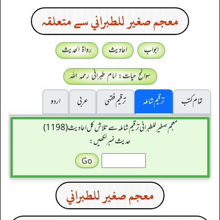
معجم صغير للطبراني سے متعلقہ
ابواب
احادیث
رواۃ الحدیث
سوانح حیات: امام طبرانی رحمہ اللہ
تمام کتب
ترقیم شاملہ
ترقيم فقہی
عربی
اردو
معجم صغير للطبراني ترقیم شاملہ سے تلاش کل احادیث (1198)
حدیث نمبر لکھیں:
معجم صغير للطبراني