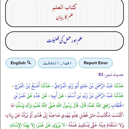
كتاب العلم
علم کا بیان
علم اور عمل کی فضیلت
Report Error
اظهار التشكيل
🔍 English
حدیث نمبر:
83
حَدَّثَنَا
عَبْدُ الرَّحْمَنِ بْنُ حَاتِمٍ أَبُو زَيْدٍ الْمُرَادِيُّ
، حَدَّثَنَا
أَصْبَغُ بْنُ الْفَرَجِ
،
حَدَّثَنَا
عَبْدُ الرَّحْمَنِ بْنُ زَيْدِ بْنِ أَسْلَمَ
، عَنْ
أَبِيهِ
، عَنْ
جَدِّهِ
عَنْ
عُمَرَ بْنِ
الْخَطَّابِ
رَضِيَ اللَّهُ عَنْهُ، قَالَ: قَالَ رَسُولُ اللَّهِ صَلَّى اللَّهُ عَلَيْهِ وَآلِهِ وَسَلَّمَ:"
مَا
اكْتَسَبَ مُكْتَسِبٌ مثل فَضْلِ عِلْمٍ يَهْدِي صَاحِبَهُ إِلَى هُدًى أَوْ يَرُدُّهُ عَنْ رِدَاءٍ،
وَلا اسْتَقَامَ دِينُهُ حَتَّى يَسْتَقِيمَ عَمَلُهُ"
، لا يُرْوَى عَنْ عُمَرَ، إِلا بِهَذَا الإِسْنَادِ،