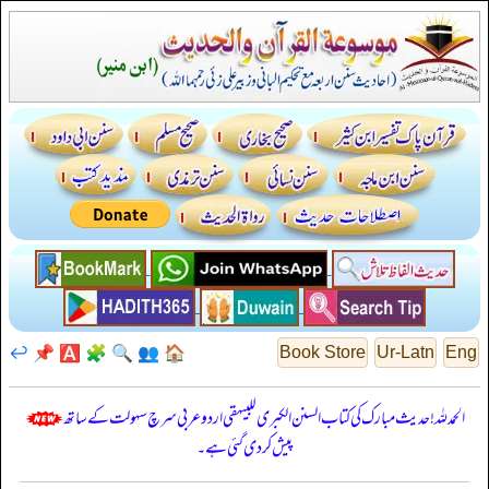
↩️
📌
🅰️
🧩
🔍
👥
🏠
Book Store
Ur-Latn
Eng
الحمدللہ! حدیث مبارک کی کتاب السنن الكبرى للبيهقي اردو عربی سرچ سہولت کے ساتھ
پیش کر دی گئی ہے۔