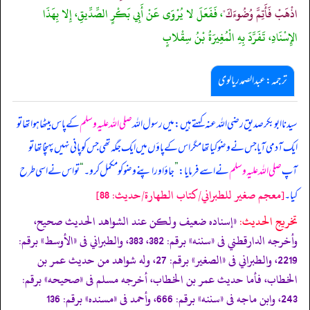
اذْهَبْ فَأَتِمَّ وُضُوءَكَ"
، فَفَعَلَ لا يُرْوَى عَنْ أَبِي بَكْرٍ الصِّدِّيقِ، إِلا بِهَذَا
الإِسْنَادِ، تَفَرَّدَ بِهِ الْمُغِيرَةُ بْنُ سِقْلابٍ
ترجمہ: عبدالصمد ریالوی
سیدنا ابوبکر صدیق رضی اللہ عنہ کہتے ہیں: میں رسول اللہ
صلی اللہ علیہ وسلم
کے پاس بیٹھا ہوا تھا تو
ایک آدمی آیا جس نے وضو کیا تھا مگر اس کے پاؤں میں ایک جگہ تھی جس کو پانی نہیں پہنچا تھا تو
آپ
صلی اللہ علیہ وسلم
نے اسے فرمایا:
”
جاؤ اور اپنے وضو کو مکمل کرو۔
“
تو اس نے اسی طرح
[معجم صغير للطبراني/كتاب الطهارة/حدیث: 88]
کیا۔
تخریج الحدیث:
«إسناده ضعيف ولكن عند الشواهد الحديث صحيح،
وأخرجه الدارقطني فى
«سننه»
برقم: 382، 383، والطبراني فى
«الأوسط»
برقم:
2219، والطبراني فى
«الصغير»
برقم: 27، وله شواهد من حديث عمر بن
الخطاب، فأما حديث عمر بن الخطاب، أخرجه مسلم فى
«صحيحه»
برقم:
243، وابن ماجه فى
«سننه»
برقم: 666، وأحمد فى
«مسنده»
برقم: 136