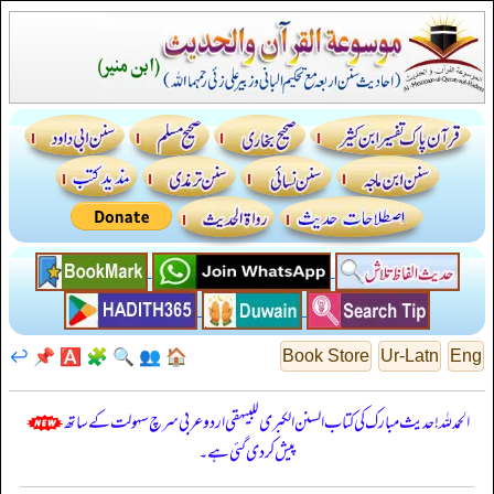
↩️
📌
🅰️
🧩
🔍
👥
🏠
Book Store
Ur-Latn
Eng
الحمدللہ! حدیث مبارک کی کتاب السنن الكبرى للبيهقي اردو عربی سرچ سہولت کے ساتھ
پیش کر دی گئی ہے۔