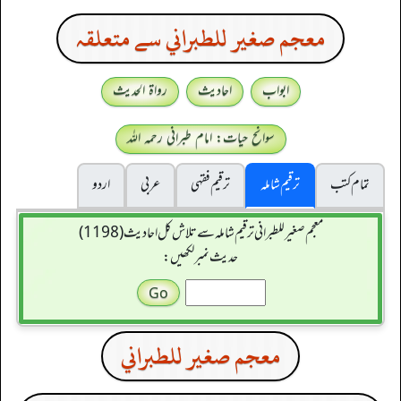
معجم صغير للطبراني سے متعلقہ
ابواب
احادیث
رواۃ الحدیث
سوانح حیات: امام طبرانی رحمہ اللہ
تمام کتب
ترقیم شاملہ
ترقيم فقہی
عربی
اردو
معجم صغير للطبراني ترقیم شاملہ سے تلاش کل احادیث (1198)
حدیث نمبر لکھیں:
معجم صغير للطبراني