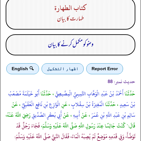
كتاب الطهارة
طہارت کا بیان
وضو کو مکمل کرنے کا بیان
Report Error
اظهار التشكيل
🔍 English
حدیث نمبر:
88
حَدَّثَنَا
أَحْمَدُ بْنُ عَبْدِ الْوَهَّابِ التَّمِيمِيُّ الْمِصِّيصِيُّ
، حَدَّثَنَا
أَبُو خَيْثَمَةَ مُصْعَبُ
بْنُ سَعِيدٍ
، حَدَّثَنَا
الْمُغِيرَةُ بْنُ سِقْلابٍ
، عَنِ
الْوَازِعِ بْنِ نَافِعٍ الْعُقَيْلِيِّ
، عَنْ
سَالِمِ بْنِ عَبْدِ اللَّهِ بْنِ عُمَرَ
، عَنْ
أَبِيهِ
، عَنْ
أَبِي بَكْرٍ الصِّدِّيقِ
رَضِيَ اللَّهُ عَنْهُ،
قَالَ:" كُنْتُ جَالِسًا عِنْدَ رَسُولِ اللَّهِ صَلَّى اللَّهُ عَلَيْهِ وَسَلَّمَ،
فَجَاءَ رَجُلٌ قَدْ
تَوَضَّأَ، وَفِي قَدَمِهِ مَوْضِعٌ لَمْ يُصِبْهُ الْمَاءُ، فَقَالَ النَّبِيُّ صَلَّى اللَّهُ عَلَيْهِ وَسَلَّمَ: