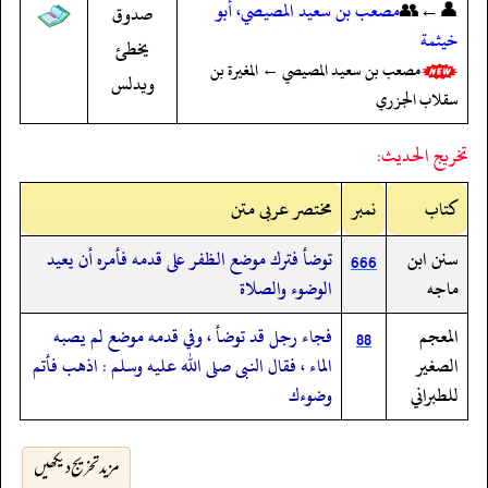
👤←👥
مصعب بن سعيد المصيصي، أبو
صدوق
خيثمة
يخطئ
مصعب بن سعيد المصيصي ← المغيرة بن
ويدلس
سقلاب الجزري
تخريج الحديث:
کتاب
نمبر
مختصر عربی متن
سنن ابن
توضأ فترك موضع الظفر على قدمه فأمره أن يعيد
666
ماجه
الوضوء والصلاة
المعجم
فجاء رجل قد توضأ ، وفي قدمه موضع لم يصبه
88
الصغير
الماء ، فقال النبى صلى الله عليه وسلم : اذهب فأتم
للطبراني
وضوءك
مزید تخریج دیکھیں