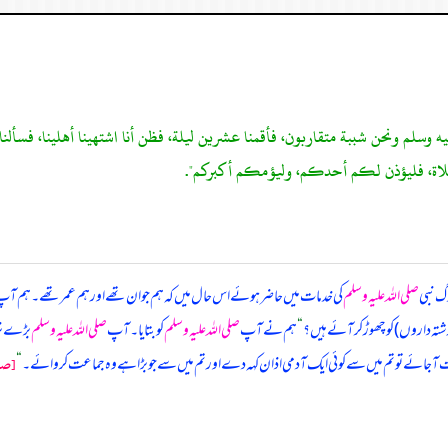
ه عليه وسلم ونحن شببة متقاربون، فأقمنا عشرين ليلة، فظن أنا اشتهينا أهلينا، فسألنا
صلاة، فليؤذن لكم أحدكم، وليؤمكم أكبركم".
گ نبی
صلی اللہ علیہ وسلم
کی خدمات میں حاضر ہوئے اس حال میں کہ ہم جوان تھے اور ہم عمر تھے۔ ہ
شتہ داروں) کو چھوڑ کر آئے ہیں؟
“
ہم نے آپ
صلی اللہ علیہ وسلم
کو بتایا۔ آپ
صلی اللہ علیہ وسلم
بڑے نرم
 وقت آ جائے تو تم میں سے کوئی ایک آدمی اذان کہہ دے اور تم میں سے جو بڑا ہے وہ جماعت کروائے۔
“
[صحي