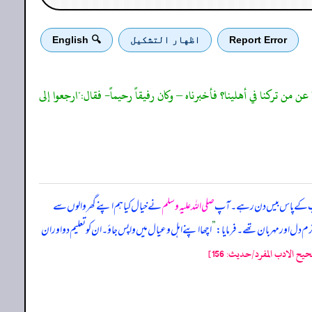
Report Error
اظهار التشكيل
🔍 English
 عن من تركنا في أهلينا؟ فأخبرناه – وكان رفيقاً رحيماً- فقال:"ارجعوا إلى
م آپ کے پاس بیس دن رہے۔ آپ
صلی اللہ علیہ وسلم
نے خیال کیا ہم اپنے گھر والوں سے
 دل اور مہربان تھے۔ فرمایا:
”
اچھا اپنے اہل و عیال میں واپس جاؤ۔ ان کو تعلیم دو اور ان
ح الادب المفرد/حدیث: 156]