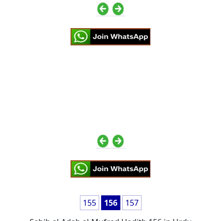
155
156
157