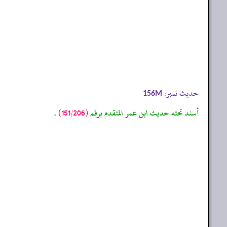
حدیث نمبر:
156M
أسند تحته حديث ابن عمر المتقدم برقم
(151/206)
.