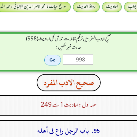
بواب
احادیث
رواۃ الحدیث
سوانح حیات: محمد ناصر الدین الالبانی رحمہ اللہ
صحيح الادب المفرد میں ترقیم شاملہ سے تلاش کل احادیث (998)
حدیث نمبر لکھیں:
صحيح الادب المفرد
حصہ اول : احادیث 1 سے 249
95. باب الرجل راع فى أهله