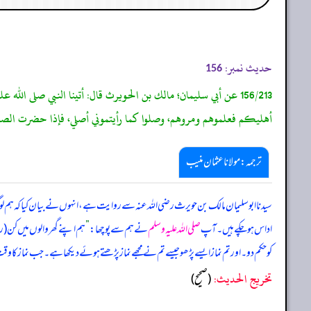
حدیث نمبر:
156
156/213 عن أبي سليمان؛ مالك بن الحويرث قال: أتينا النبي صلى الل
أهليكم فعلموهم ومروهم، وصلوا كما رأيتموني أصلي، فإذا حضرت ال
ترجمہ:مولانا عثمان منیب
سیدنا ابوسلیمان مالک بن حویرث رضی اللہ عنہ سے روایت ہے، انہوں نے بیان کیا کہ ہم لو
اداس ہو چکے ہیں۔ آپ
صلی اللہ علیہ وسلم
نے ہم سے پوچھا:
”
ہم اپنے گھر والوں میں کن (ر
کو حکم دو۔ اور تم نماز ایسے پڑھو جیسے تم نے مجھے نماز پڑھتے ہوئے دیکھا ہے۔ جب نماز کا
تخریج الحدیث:
(صحيح)