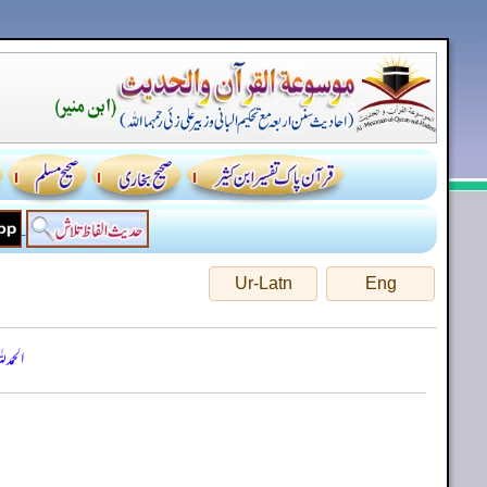
Ur-Latn
Eng
الحمد