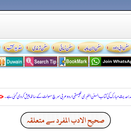
للہ! حدیث مبارک کی کتاب السنن الكبرى للبيهقي اردو عربی سرچ سہولت کے ساتھ پیش کر دی گئی ہے۔
صحيح الادب المفرد سے متعلقہ