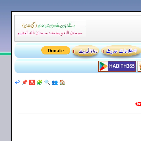
↩️
📌
🅰️
🧩
🔍
👥
🏠