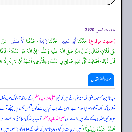
حدیث نمبر:
3920
(حديث مرفوع)
حَدَّثَنَا
أَبُو سَعِيدٍ
، حَدَّثَنَا
زَائِدَةُ
، حَدَّثَنَا
الْأَعْمَشُ
، عَنْ
ش
عَلَى فُلَانٍ، فَقَالَ رَسُولُ اللَّهِ صَلَّى اللَّهُ عَلَيْهِ وَسَلَّمَ:" إِنَّ اللَّهَ هُوَ السَّلَامُ، فَإِذَا ق
قَالَ ذَلِكَ، أَصَابَتْ كُلَّ عَبْدٍ صَالِحٍ فِي السَّمَاءِ وَالْأَرْضِ، أَشْهَدُ أَنْ لَا إِلَهَ إِلَّا اللَّه
مولانا ظفر اقبال
سیدنا ابن مسعود رضی اللہ عنہ فرماتے ہیں کہ نبی
صلی اللہ علیہ وسلم
کے ساتھ ہم لوگ جب تشہد میں
تو فرمایا کہ
”
اللہ تو خود سراپا سلام ہے، اس لئے جب تم میں سے کوئی شخص تشہد میں بیٹھے تو اسے
عبادتیں اللہ ہی کے لئے ہیں، اے نبی
صلی اللہ علیہ وسلم
! آپ پر اللہ کی سلامتی، رحمت اور 
مُحَمَّدًا عَبْدُهُ وَرَسُولُهُ»
”
میں اس بات کی گواہی دیتا ہوں کہ اللہ کے علاوہ کوئی معبود نہیں اور یہ