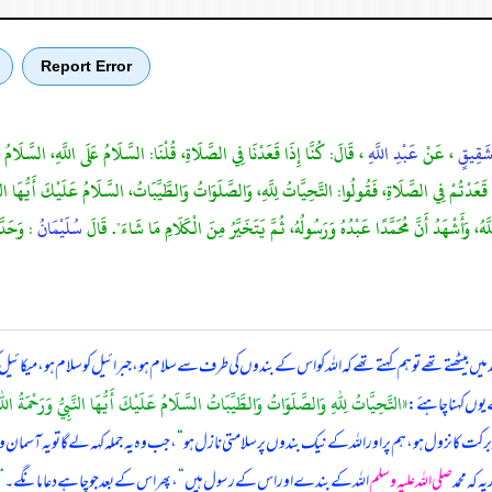
Report Error
َقِيقٍ
، عَنْ
عَبْدِ اللَّهِ
، قَالَ: كُنَّا إِذَا قَعَدْنَا فِي الصَّلَاةِ، قُلْنَا: السَّلَامُ عَلَى اللَّهِ، السَّلَام
َعَدْتُمْ فِي الصَّلَاةِ، فَقُولُوا: التَّحِيَّاتُ لِلَّهِ، وَالصَّلَوَاتُ وَالطَّيِّبَاتُ، السَّلَامُ عَلَيْكَ أَيُّهَا النَّبِيّ
ُ، وَأَشْهَدُ أَنَّ مُحَمَّدًا عَبْدُهُ وَرَسُولُهُ، ثُمَّ يَتَخَيَّرُ مِنَ الْكَلَامِ مَا شَاءَ". قَالَ
سُلَيْمَانُ
: وَحَدَّ
 بیٹھتے تھے تو ہم کہتے تھے کہ اللہ کو اس کے بندوں کی طرف سے سلام ہو، جبرائیل کو سلام ہو، میکائیل کو
«التَّحِيَّاتُ لِلّٰهِ وَالصَّلَوَاتُ وَالطَّيِّبَاتُ السَّلَامُ عَلَيْكَ أَيُّهَا النَّبِيُّ وَرَحْمَةُ اللّ
 یوں کہنا چاہئے:
برکت کا نزول ہو، ہم پر اور اللہ کے نیک بندوں پر سلامتی نازل ہو
“
، جب وہ یہ جملہ کہہ لے گا تو یہ آسمان
 کہ محمد
صلی اللہ علیہ وسلم
اللہ کے بندے اور اس کے رسول ہیں
“
، پھر اس کے بعد جو چاہے دعا مانگے۔
“