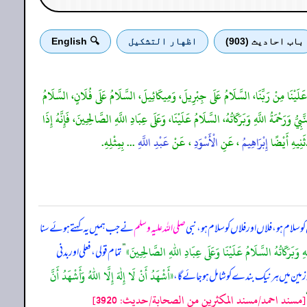
باب احادیث (903)
اظهار التشكيل
🔍 English
ُ عَلَيْنَا مِنْ رَبِّنَا، السَّلَامُ عَلَى جِبْرِيلَ، وَمِيكَائِيلَ، السَّلَامُ عَلَى فُلَانٍ، السَّلَامُ
ُ وَرَحْمَةُ اللَّهِ وَبَرَكَاتُهُ، السَّلَامُ عَلَيْنَا، وَعَلَى عِبَادِ اللَّهِ الصَّالِحِينَ، فَإِنَّهُ إِذَا
ثَنِيهِ أَيْضًا
إِبْرَاهِيمُ
، عَنِ
الْأَسْوَدِ
، عَنْ
عَبْدِ اللَّهِ
... بِمِثْلِهِ.
 سلام ہو، فلاں اور فلاں کو سلام ہو، نبی
صلی اللہ علیہ وسلم
نے جب ہمیں یہ کہتے ہوئے سنا
ٰهِ وَبَرَكَاتُهُ السَّلَامُ عَلَيْنَا وَعَلَى عِبَادِ اللّٰهِ الصَّالِحِينَ»
”
تمام قولی، فعلی اور بدنی
«أَشْهَدُ أَنْ لَا إِلٰهَ إِلَّا اللّٰهُ وَأَشْهَدُ أَنَّ
 و زمین میں ہر نیک بندے کو شامل ہو جائے گا،
[مسند احمد/مسند المكثرين من الصحابة/حدیث: 3920]