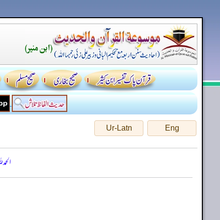
Ur-Latn
Eng
الحمد