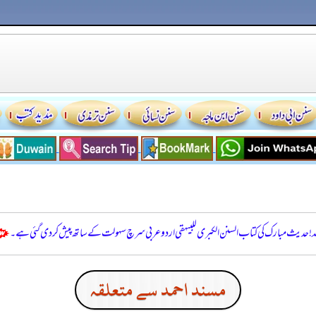
للہ! حدیث مبارک کی کتاب السنن الكبرى للبيهقي اردو عربی سرچ سہولت کے ساتھ پیش کر دی گئی ہے۔
مسند احمد سے متعلقہ