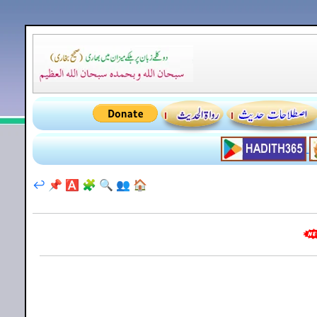
↩️
📌
🅰️
🧩
🔍
👥
🏠