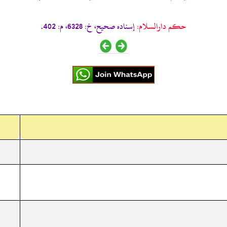
حکم دارالسلام:
إسناده صحيح، خ: 6328، م: 402.