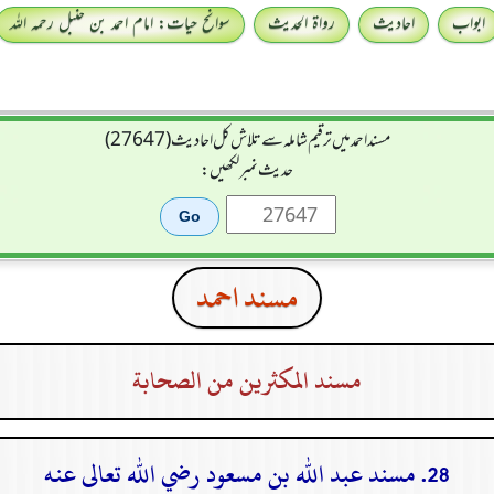
ابواب
احادیث
رواۃ الحدیث
سوانح حیات: امام احمد بن حنبل رحمہ اللہ
مسند احمد میں ترقیم شاملہ سے تلاش کل احادیث (27647)
حدیث نمبر لکھیں:
مسند احمد
مسند المكثرين من الصحابة
28. مسند عبد الله بن مسعود رضي الله تعالى عنه