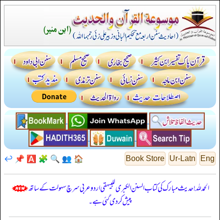
↩️
📌
🅰️
🧩
🔍
👥
🏠
Book Store
Ur-Latn
Eng
الحمدللہ! حدیث مبارک کی کتاب السنن الكبرى للبيهقي اردو عربی سرچ سہولت کے ساتھ
پیش کر دی گئی ہے۔