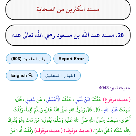
مسند المكثرين من الصحابة
28. مسند عبد الله بن مسعود رضي الله تعالى عنه
Report Error
باب احادیث (903)
اظهار التشكيل
🔍 English
حدیث نمبر:
4043
(حديث مرفوع)
حَدَّثَنَا
ابْنُ نُمَيْرٍ
، حَدَّثَنَا
الْأَعْمَشُ
، عَنْ
شَقِيقٍ
، قَالَ:
سَمِعْتُ
عَبْدِ اللَّهِ
، قَالَ: قَالَ رَسُولُ اللَّهِ صَلَّى اللَّهُ عَلَيْهِ وَسَلَّمَ كَلِمَةً، وَقُلْتُ
أُخْرَى، سَمِعْتُ رَسُولَ اللَّهِ صَلَّى اللَّهُ عَلَيْهِ وَسَلَّمَ، يَقُولُ:" مَنْ مَاتَ وَهُوَ يُشْرِكُ
بِاللَّهِ شَيْئًا، دَخَلَ النَّارَ".
(حديث موقوف)
(حديث موقوف)
وَقُلْتُ أَنَا:" مَنْ