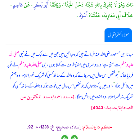
مَاتَ وَهُوَ لَا يُشْرِكُ بِاللَّهِ شَيْئًا، دَخَلَ الْجَنَّةَ"، وَوَافَقَهُ
أَبُو بَكْرٍ
، عَنْ
عَاصِمٍ
،
خِلَافَ أَبِي مُعَاوِيَةَ، حَدَّثَنَاهُ
أَسْوَدُ
.
مولانا ظفر اقبال
سیدنا ابن مسعود رضی اللہ عنہ فرماتے ہیں کہ دو باتیں ہیں جن میں سے ایک میں نے نبی
صلی اللہ
علیہ وسلم
سے سنی ہے اور دوسری میں اپنی طرف سے کہتا ہوں، نبی
صلی اللہ علیہ وسلم
نے تو یہ
فرمایا تھا کہ
”
جو شخص اس حال میں مر جائے کہ وہ اللہ کے ساتھ کسی کو شریک ٹھہراتا ہو، وہ جہنم
میں داخل ہو گا
“
، اور میں یہ کہتا ہوں کہ جو شخص اس حال میں فوت ہو کہ وہ اللہ کے ساتھ کسی کو
[مسند احمد/مسند المكثرين من
شریک نہ ٹھہراتا ہو، وہ جنت میں داخل ہو گا۔
الصحابة/حدیث: 4043]
حکم دارالسلام:
إسناده صحيح، خ: 1238، م: 92.