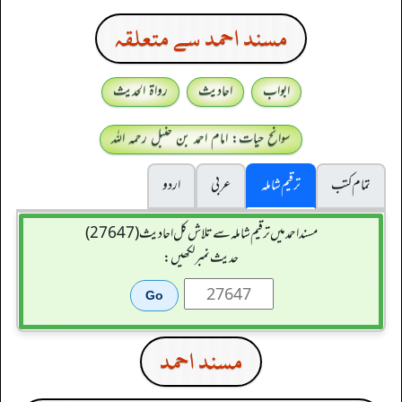
مسند احمد سے متعلقہ
ابواب
احادیث
رواۃ الحدیث
سوانح حیات: امام احمد بن حنبل رحمہ اللہ
تمام کتب
ترقیم شاملہ
عربی
اردو
مسند احمد میں ترقیم شاملہ سے تلاش کل احادیث (27647)
حدیث نمبر لکھیں:
مسند احمد