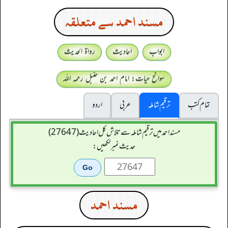
مسند احمد سے متعلقہ
ابواب
احادیث
رواۃ الحدیث
سوانح حیات: امام احمد بن حنبل رحمہ اللہ
تمام کتب
ترقیم شاملہ
عربی
اردو
مسند احمد میں ترقیم شاملہ سے تلاش کل احادیث (27647)
حدیث نمبر لکھیں:
مسند احمد