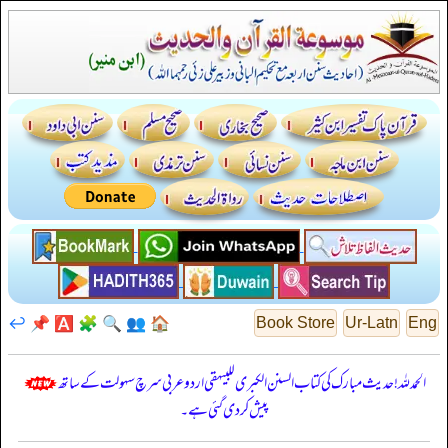
↩️
📌
🅰️
🧩
🔍
👥
🏠
Book Store
Ur-Latn
Eng
الحمدللہ! حدیث مبارک کی کتاب السنن الكبرى للبيهقي اردو عربی سرچ سہولت کے ساتھ
پیش کر دی گئی ہے۔