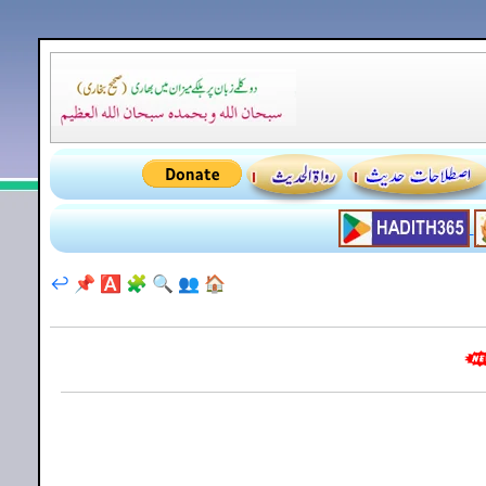
↩️
📌
🅰️
🧩
🔍
👥
🏠