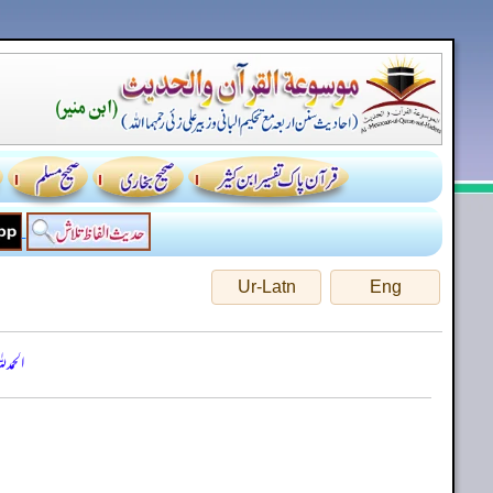
Ur-Latn
Eng
الحمد