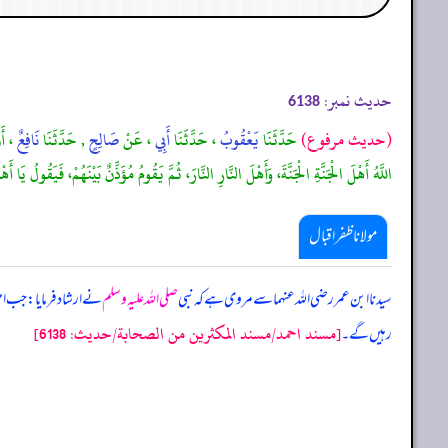
حدیث نمبر:
6138
(حديث مرفوع)
حَدَّثَنَا
يَعْقُوبُ
، حَدَّثَنَا
أَبِي
، عَنْ
صَالِحٍ
, حَدَّثَنَا
نَافِعٌ
، أَ
اللَّهُ أَهْلَ الْجَنَّةِ الْجَنَّةَ، وَأَهْلَ النَّارِ النَّارَ، ثُمَّ يَقُومُ مُؤَذِّنٌ بَيْنَهُمْ، فَيَقُولُ يَا
مولانا ظفر اقبال
سیدنا ابن عمر رضی اللہ عنہما سے مروی ہے کہ نبی
صلی اللہ علیہ وسلم
نے ارشاد فرمایا: جب اہ
[مسند احمد/مسند المكثرين من الصحابة/حدیث: 6138]
رہیں گے۔