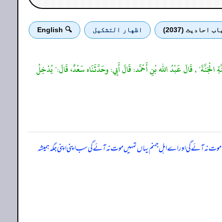
اب احادیث (2037)
اظهار التشكيل
🔍 English
نَّةِ الْجَنَّةَ" , قَالَ عَبْدُ الله بْنِ أَحْمَّد: قَالَ أَبِي: وحَدَّثَنَاه سَعْدٌ، قَالَ:" يُدْخِلُ
ں موت نہ آئے گی اور اے اہل جہنم یہاں تمہیں موت نہ آئے گی سب اپنی اپنی جگہ ہمیشہ