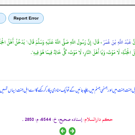
Report Error
ب
نَّ
عَبْدَ اللَّهِ بْنَ عُمَرَ
، قَالَ: إِنَّ رَسُولَ اللَّهِ صَلَّى اللَّهُ عَلَيْهِ وَسَلَّمَ قَالَ:" يَدْخُلُ أَهْلُ الْجَ
 أَهْلَ الْجَنَّةِ، لَا مَوْتَ، وَيَا أَهْلَ النَّارِ، لَا مَوْتَ، كُلٌّ خَالِدٌ فِيمَا هُوَ فِيهِ".
ل جنت جنت میں اور جہنمی جہنم میں چلے جائیں گے تو ایک منادی پکار کر کہے گا اے اہل جنت! یہاں تمہی
حکم دارالسلام:
إسناده صحيح، خ: 6544، م: 2850 .