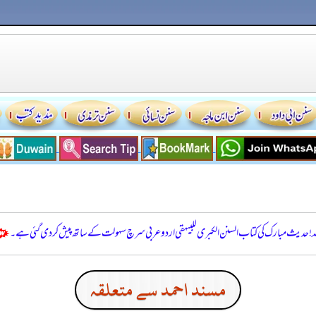
للہ! حدیث مبارک کی کتاب السنن الكبرى للبيهقي اردو عربی سرچ سہولت کے ساتھ پیش کر دی گئی ہے۔
مسند احمد سے متعلقہ