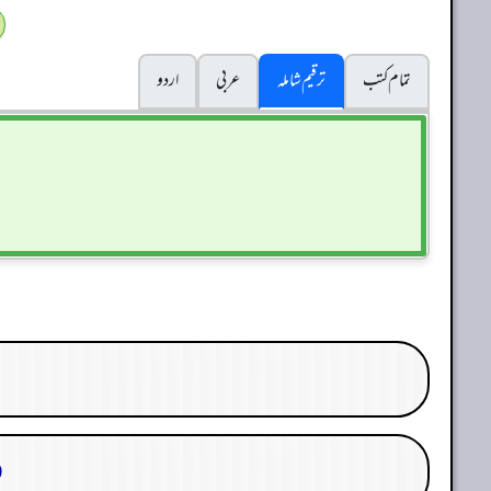
تمام کتب
ترقیم شاملہ
عربی
اردو
29. 