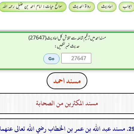
ابواب
احادیث
رواۃ الحدیث
سوانح حیات: امام احمد بن حنبل رحمہ اللہ
مسند احمد میں ترقیم شاملہ سے تلاش کل احادیث (27647)
حدیث نمبر لکھیں:
مسند احمد
مسند المكثرين من الصحابة
مسند عبد الله بن عمر بن الخطاب رضي الله تعالى عنهما