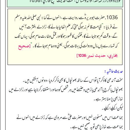
مولانا داود راز رحمه الله، فوائد و مسائل، تحت الحديث صحيح بخاري: 1036
1036. حضرت ابوہریرہ ؓ سے روایت ہے، انہوں نے کہا: نبی صلی اللہ علیہ وسلم
نے فرمایا:
”
قیامت قائم نہ ہو گی حتی کہ علم اٹھا لیا جائے گا، زلزلے بکثرت آئیں
گے، وقت کم ہوتا جائے گا، فتنوں کا ظہور ہو گا اور قتل و غارت عام ہو گی، یہاں تک
[صحيح
کہ تمہارے ہاں مال و دولت کی بہتات ہو گی، یعنی وہ عام ہو جائے گا۔
“
بخاري، حديث نمبر:1036]
حدیث حاشیہ:
سخت آندھی کا ذکر آیا تو اس کے ساتھ بھونچال کا بھی ذکر کر دیا، دونوں آفتیں ہیں۔
بھونچال یا گرج یا آندھی یا زمین دھنسنے میں ہر شخص کو دعا اوراستغفار کرنا چاہیے اور زلزلے میں
نماز بھی پڑھنا بہتر ہے۔
لیکن اکیلے اکیلے۔
جماعت اس میں مسنون نہیں اور حضرت علی ؓ سے مروی ہے کہ زلزلے میں انہوں نے
جماعت سے نماز پڑھی تو یہ صحیح نہیں ہے۔