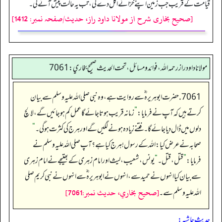
قیامت کے قریب جب زمین اپنے خزانے اگل دے گی، تب یہ حالت پیش آئے گی۔
[صحیح بخاری شرح از مولانا داود راز، حدیث/صفحہ نمبر: 1412]
مولانا داود راز رحمه الله، فوائد و مسائل، تحت الحديث صحيح بخاري: 7061
7061. حضرت ابو ہریرہ ؓ سے روایت ہے،وہ نبی صلی اللہ علیہ وسلم سے بیان
کرتے ہیں کہ آپ نے فرمایا:
”
زمانہ قریب ہوتا جائے گا عمل کم ہو جائیں گے، لالچ
دلوں میں ڈال دیا جائے گا۔ فتنے زیادہ ہونے لگیں گے اور ہرج کی کثرت ہوگی۔
“
صحابہ نے عرض کیا: اللہ کے رسول! ہرج کیا ہے؟ آپ صلی اللہ علیہ وسلم نے
فرمایا:
”
قتل،قتل۔
“
یونس، شعیب، لیث اور امام زہری کے بھتیجے نے امام زہری
سے بیان کیا انہوں نے حمید سے، انہوں نے ابو ہریرہ ؓ سے انہوں نے نبی کریم صلی
[صحيح بخاري، حديث نمبر:7061]
اللہ علیہ وسلم سے۔
حدیث حاشیہ: