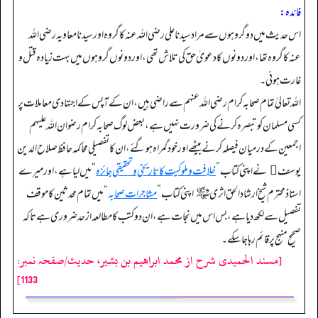
فائدہ:
اس حدیث میں دو گروہوں سے مراد سیدنا علی رضی اللہ عنہ کا گروہ اور سیدنا معاویہ رضی اللہ
عنہ کا گروہ تھا، اور دونوں کا دعویٰ حق کی تلاش تھی، اور دونوں گروہوں میں بہت زیادہ قتل و
غارت ہوئی۔
اللہ تعالیٰ تمام صحابہ کرام رضی اللہ عنہم سے راضی ہیں، ان کے آپس کے اجتہادی معاملات پر
کسی مسلمان کو تبصرہ کرنے کی ضرورت نہیں ہے، بعض لوگ صحابہ کرام رضوان اللہ علیہم
اجمعین کے درمیان فیصلہ کرنے بیٹھے اور خود گمراہ ہو گئے، ان کا تفصیلی محاکمہ حافظ صلاح الدین
یوسف ﷫ نے اپنی کتاب
”
خلافت وملوکیت کا تاریخی وتحقیقی جائزہ
“
میں لیا ہے، اور میرے
استاذ محترم شیخ ارشاد الحق اثری ﷾ اپنی کتاب
”
مشاجرات صحابہ
“
میں تمام محدثین کا موقف
تفصیل سے لکھ دیا ہے، بس اس میں نجات ہے، ان دو کتب کا مطالعہ از حد ضروری ہے تا کہ
صحيح منہج پر قائم رہا جا سکے۔
[مسند الحمیدی شرح از محمد ابراهيم بن بشير، حدیث/صفحہ نمبر:
1133]