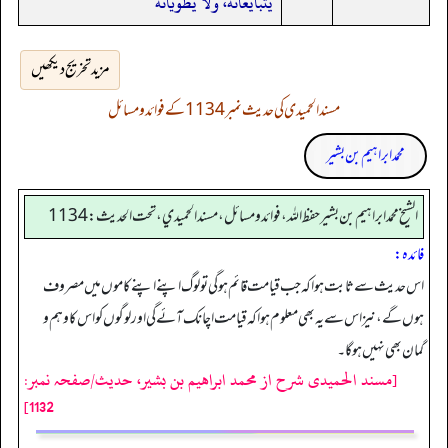
يتبايعانه، ولا يطويانه
مزید تخریج دیکھیں
مسند الحمیدی کی حدیث نمبر 1134 کے فوائد و مسائل
محمد ابراہیم بن بشیر
الشيخ محمد ابراهيم بن بشير حفظ الله، فوائد و مسائل، مسند الحميدي، تحت الحديث:1134
فائدہ:
اس حدیث سے ثابت ہوا کہ جب قیامت قائم ہوگی تو لوگ اپنے اپنے کاموں میں مصروف
ہوں گے، نیز اس سے یہ بھی معلوم ہوا کہ قیامت اچانک آئے گی اور لوگوں کو اس کا وہم و
گمان بھی نہیں ہوگا۔
[مسند الحمیدی شرح از محمد ابراهيم بن بشير، حدیث/صفحہ نمبر:
1132]