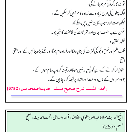
قوت کارکردگی کم ہو جائے گی،
لوگ پہلوں کی طرح زیادہ سے زیادہ کام نہیں کر سکیں گے،
لیکن علت اور سبب کا پتہ نہیں چل سکے گا۔
ممکن ہے یہ ضعف ایمان اور شریعت کی مخالفت کا نتیجہ ہو۔
تظهر الفتن:
قلت علم اور فسق و فجور کی کثرت کی بنا پر دنگا اور فساد عام ہو گا اور فتنے بڑھ جائیں گے اور يلقي
الشح،
حقوق ادا کرنے کے لیے کوئی تیار نہیں ہو گا اور قبضہ گروپ عام ہوں گے،
جو دوسروں کے مال و دولت اور اشیاء پر قبضہ کرنا چاہیں گے۔
[تحفۃ المسلم شرح صحیح مسلم، حدیث/صفحہ نمبر: 6792]
الشيخ الحديث مولانا عبدالعزيز علوي حفظ الله، فوائد و مسائل، تحت الحديث ، صحيح
مسلم: 7257