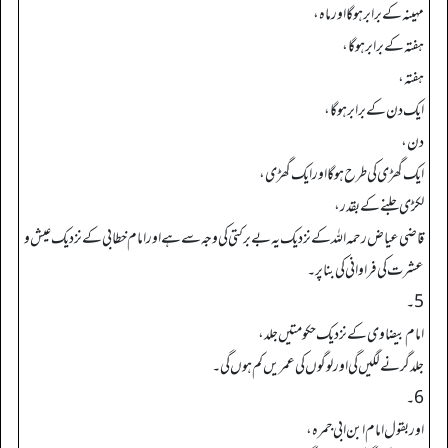
مہینہ کے برابر ہو گا اور ماہ،
ہفتہ کے برابر ہو گا،
ہفتہ،
ایک دن کے برابر ہو گا،
دن،
ایک گھڑی کی طرح ہو گا اور ایک گھڑی،
لکڑی جلنے کے بقدر،
قاضی عیاض رحمہ اللہ کے نزدیک یہ بے برکتی کی وجہ سے ہے اور امام خطابی کے نزدیک عیش و
عشرت کی فراوانی کی بنا پر۔
5۔
امام بیضاوی کے نزدیک حکومتیں جلد،
جلد گرنے لگیں گی اور لوگوں کی عمریں کم ہوں گی۔
6۔
اور بقول امام ابن ابی جمرہ،