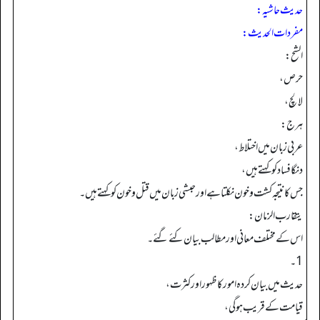
حدیث حاشیہ:
مفردات الحدیث:
الشح:
حرص،
لالچ،
هرج:
عربی زبان میں اختلاط،
دنگا فساد کو کہتے ہیں،
جس کا نتیجہ کشت و خون نکلتا ہے اور حبشی زبان میں قتل و خون کو کہتے ہیں۔
يتقارب الزمان:
اس کے مختلف معانی اور مطالب بیان کئے گئے۔
1۔
حدیث میں بیان کردہ امور کا ظہور اور کثرت،
قیامت کے قریب ہو گی،