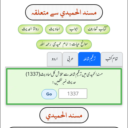
مسند الحميدي سے متعلقہ
کتاب تعارف
ابواب
احادیث
رواۃ الحدیث
سوانح حیات: امام حمیدی رحمہ اللہ
تمام کتب
ترقیم شاملہ
عربی
اردو
مسند الحمیدی میں ترقیم شاملہ سے تلاش کل احادیث (1337)
حدیث نمبر لکھیں:
مسند الحميدي