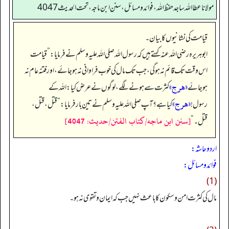
مولانا عطا الله ساجد حفظ الله، فوائد و مسائل، سنن ابن ماجه، تحت الحديث4047
قیامت کی نشانیوں کا بیان۔
ابوہریرہ رضی اللہ عنہ کہتے ہیں کہ رسول اللہ صلی اللہ علیہ وسلم نے فرمایا:
”
قیامت
اس وقت تک قائم نہ ہو گی، جب تک مال کی خوب فراوانی نہ ہو جائے، اور فتنہ عام نہ
«هرج»
ہو جائے
کثرت سے ہونے لگے، لوگوں نے عرض کیا: اللہ کے
«هرج»
رسول!
کیا ہے؟ آپ صلی اللہ علیہ وسلم نے تین بار فرمایا:
”
قتل، قتل،
[سنن ابن ماجه/كتاب الفتن/حدیث: 4047]
قتل۔‏‏‏‏
“
اردو حاشہ:
فوائد و مسائل:
(1)
مال کی کثرت امن وسکون کا باعث نہیں جب کہ ایمان وتقوی نہ ہو۔