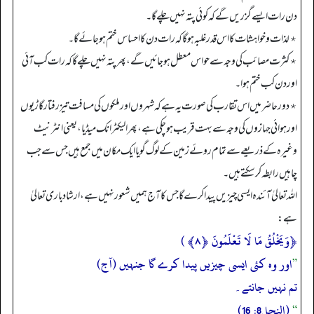
دن رات ایسے گزریں گے کہ کوئی پتہ نہیں چلے گا۔
٭ لذات و خواہشات کا اس قدر غلبہ ہو گا کہ رات دن کا احساس ختم ہو جائے گا۔
٭ کثرت مصائب کی وجہ سے حواس معطل ہو جائیں گے، پھر پتہ نہیں چلے گا کہ رات کب آئی
اور دن کب ختم ہوا۔
٭ دور حاضر میں اس تقارب کی صورت یہ ہے کہ شہروں اور ملکوں کی مسافت تیز رفتار گاڑیوں
اور ہوائی جہازوں کی وجہ سے بہت قریب ہو چکی ہے، پھر الیکٹرانک میڈیا، یعنی انٹرنیٹ
وغیرہ کے ذریعے سے تمام روئے زمین کے لوگ گویا ایک مکان میں جمع ہیں جس سے جب
چاہیں رابطہ کر سکتے ہیں۔
اللہ تعالیٰ آئندہ ایسی چیزیں پیدا کرے گا جس کا آج ہمیں شعور نہیں ہے، ارشاد باری تعالیٰ
ہے:
﴿وَيَخْلُقُ مَا لَا تَعْلَمُونَ
﴿٨﴾
)
”
اور وہ کئی ایسی چیزیں پیدا کرے گا جنہیں (آج)
تم نہیں جانتے۔
“
(النحل8: 16)