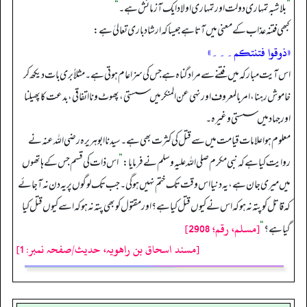
”
بلاشبہ تمہاری دولت اور تمہاری اولاد ایک آزمائش ہے۔
“
کبھی فتنہ عذاب کے معنی میں آتا ہے جیسا کہ ارشاد باری تعالیٰ ہے:
«ذوقوا فتنتكم۔۔۔»
اس آیت مبارکہ میں فتنے سے مراد گناہ ہے جس کی سزا عام ہوتی ہے۔ مثلاً بری بات دیکھ کر
خاموش رہنا، امر بالمعروف اور نہی عن المنکر میں سستی، پھوٹ و نا اتفاقی، بدعت کا پھیلنا
اور جہاد میں سستی وغیرہ۔
معلوم ہوا علامات قیامت میں سے قتل کی کثرت بھی ہے۔ سیدنا ابوہریرہ رضی اللہ عنہ نے
روایت کیا ہے کہ نبی مکرم صلی اللہ علیہ وسلم نے فرمایا:
”
اس ذات کی قسم جس کے ہاتھوں
میں میری جان ہے، یہ دنیا اس وقت تک ختم نہیں ہو گی۔ جب تک لوگوں پر یہ دن نہ آ جائے
کہ قاتل کو پتہ نہ ہو کہ اس نے کیوں قتل کیا ہے؟ اور مقتول کو بھی پتہ نہ ہو کہ اسے کیوں قتل کیا
[مسلم، رقم؛ 2908]
گیا ہے؟
“
[مسند اسحاق بن راھویہ، حدیث/صفحہ نمبر: 1]