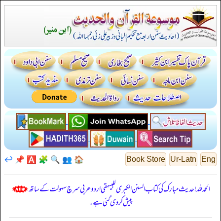
↩️
📌
🅰️
🧩
🔍
👥
🏠
Book Store
Ur-Latn
Eng
الحمدللہ! حدیث مبارک کی کتاب السنن الكبرى للبيهقي اردو عربی سرچ سہولت کے ساتھ
پیش کر دی گئی ہے۔