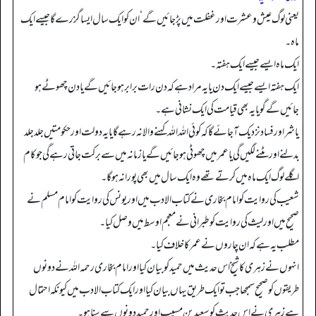
یعنی لوگ عیش وعشرت اور غفلت میں پڑ جائیں گے‘ ان کو ایک سال ایسا گزرے گا جیسے ایک
ماہ۔
ایک ماہ ایسے جیسے ایک ہفتہ۔
ایک ہفتہ ایسے جیسے ایک دن یا یہ مراد ہے کہ دن رات برابر ہو جائیں گے یا دن چھوٹے ہو
جائیں گے گو یا یہ بھی قیامت کی ایک نشانی ہے۔
یا شر اور فساد نزدیک آ جائے گا کہ کوئی اللہ اللہ کہنے والا نہ رہے گا یا یہ دولت اور حکومتیں جلد جلد
بدلنے اور مٹنے لگیں گی یا عمر میں چھوٹی ہو جائیں گے یا زمانہ میں سے برکت جاتی رہے گی جو کام
اگلے لوگ ایک ماہ میں کرتے تھے وہ ایک سال میں بھی پورا نہ ہوگا۔
شعیب کی روایت کو امام بخاری نے کتاب الادب میں اور یونس کی روایت کو امام مسلم نے
صحیح میں اور لیث کی روایت کو طبرانی نے معجم اوسط میں وصل کیا۔
مطلب یہ ہے کہ ان چاروں نے عمر کا خلاف کیا۔
انہوں نے زہری کا شیخ اس حدیث میں حمید کو بیان کیا اور امام بخاری رحمہ اللہ نے دونوں
طریقوں کو صحیح سمجھا جب تو ایک طریق یہاں بیان کیا اور ایک کتاب الادب میں کیونکہ احتمال
ہے زہری نے اس حدیث کو سعید بن مسیب اور حمید دونوں سے سنا ہو۔