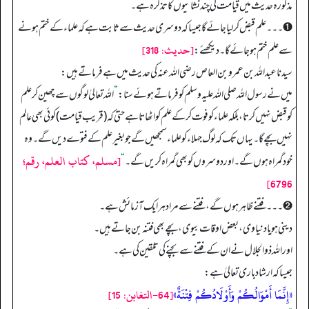
مذکورہ حدیث میں قیامت کی چند نشانیوں کا تذکرہ ہے۔
➊۔۔۔ علم قبض کر لیا جائے گا جیسا کہ دوسری حدیث سے ثابت ہے کہ علماء کے ختم ہونے
[حديث: 318]
سے علم ختم ہو جائے گا۔ دیکھئے:
سیدنا عبداللہ بن عمرو بن العاص رضی اللہ عنہ کی حدیث میں ہے فرماتے ہیں:
میں نے رسول اللہ صلی اللہ علیہ وسلم کو فرماتے ہوئے سنا:
”
اللہ تعالیٰ لوگوں سے چھین کر علم
کو قبض نہیں کرتا، بلکہ علماء کو فوت کر کے علم کو اٹھاتا ہے حتیٰ کہ (قریب قیامت) کوئی بھی عالم
نہیں بچے گا۔ یہاں تک کہ لوگ جہلاء کو علماء سمجھیں گے جو بغیر علم کے فتوے دیں گے۔ وہ
[مسلم، كتاب العلم، رقم؛
خود گمراہ ہوں گے۔ اور دوسروں کو بھی گمراہ کریں گے۔
“
6796]
➋۔۔۔ فتنے ظاہر ہوں گے، فتنے سے مراد ہر ایک آزمائش ہے۔
دینی ہو یا دنیاوی، بعض اوقات بیوی، بچے بھی فتنہ بن جاتے ہیں۔
اور اللہ ذوالجلال نے ان کے فتنے سے بچنے کی تلقین کی ہے۔
جیسا کہ ارشاد باری تعالیٰ ہے:
«إِنَّمَا أَمْوَالُكُمْ وَأَوْلَادُكُمْ فِتْنَةٌ»
[64-التغابن: 15]