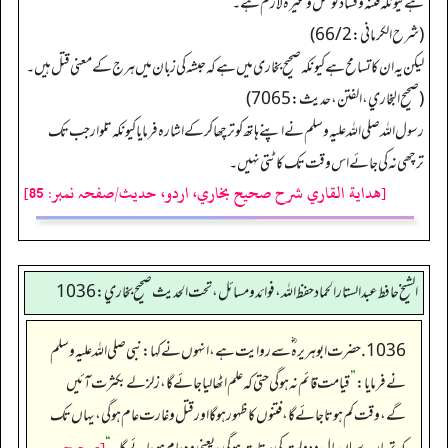
ہے کیونکہ فتنہ وفساد کو قتل وغیرہ لازم ہے۔
(شرح الکرماني: 66/2)
لیکن یہ ان کا تسامح ہے کیونکہ صحیح بخاری میں ہے کہ حبشہ کی زبان میں ہرج کے معنی قتل ہیں۔
(صحیح البخاري، الفتن، حدیث: 7065)
رسول اللہ صلی اللہ علیہ وسلم نے اپنے ہاتھ کو ترچھا کرکے اشارہ فرمایا کیونکہ تلوار جب تک
ترچھی نہ کی جائے اس وقت تک کاٹتی نہیں۔
[هداية القاري شرح صحيح بخاري، اردو، حدیث/صفحہ نمبر: 85]
الشيخ حافط عبدالستار الحماد حفظ الله، فوائد و مسائل، تحت الحديث صحيح بخاري:1036
1036. حضرت ابوہریرہ ؓ سے روایت ہے، انہوں نے کہا: نبی صلی اللہ علیہ وسلم
نے فرمایا:
”
قیامت قائم نہ ہو گی حتی کہ علم اٹھا لیا جائے گا، زلزلے بکثرت آئیں
گے، وقت کم ہوتا جائے گا، فتنوں کا ظہور ہو گا اور قتل و غارت عام ہو گی، یہاں تک
[صحيح