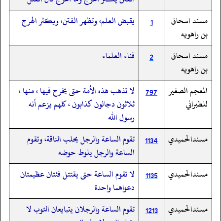
مسند اسحاق
يقبض العلم، وتظهر الفتن، ويكثر الهرج
1
بن راهويه
مسند اسحاق
فناء العلماء
2
بن راهويه
المعجم الصغير
لا تذهب هذه الأمة حتى يخرج فيها ، منها ،
797
للطبراني
ثلاثون دجالون كذابون ، كلهم يزعم أنه
رسول الله
مسندالحميدي
تقوم الساعة والرجل يحلب الناقة، وتقوم
1134
الساعة والرجل يلوط حوضه
مسندالحميدي
لا تقوم الساعة حتى يقتتل فئتان عظيمتان
1135
دعواهما واحدة
مسندالحميدي
تقوم الساعة والرجلان يتبايعان الثوب لا
1213