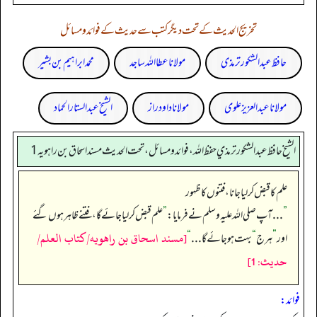
تخریج الحدیث کے تحت دیگر کتب سے حدیث کے فوائد و مسائل
حافظ عبدالشکور ترمذی
مولانا عطا اللہ ساجد
محمد ابراہیم بن بشیر
مولانا عبد العزیز علوی
مولانا داود راز
الشیخ عبدالستار الحماد
الشيخ حافظ عبدالشكور ترمذي حفظ الله، فوائد و مسائل، تحت الحديث مسند اسحاق بن راهويه 1
علم کا قبض کر لیا جانا، فتنوں کا ظہور
”
. . . آپ صلی اللہ علیہ وسلم نے فرمایا:
”
علم قبض کر لیا جائے گا، فتنے ظاہر ہوں گئے
[مسند اسحاق بن راهويه/كتاب العلم/
اور
”
ہرج
“
بہت ہو جائے گا . . .
“
حدیث: 1]
فوائد: