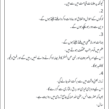
کیونکہ یہ علامات قیامت میں سے ہیں۔
2۔
لوگوں کے احوال و اخلاق اور عادات و کردار ملتے جلتے ہوں گے،
دین سے دور ہو چکے ہوں گے۔
3۔
جہالت اور لاعلمی میں ملتے جلتے ہوں گے،
علم میں تو مراتب مختلف ہوتے ہیں،
اس لیے امر بالمعروف اور نہی عن المنکر کا فریضہ ادا کرنے والے نہیں رہیں گے اور فسق و فجور
کا غلبہ ہو گا۔
4۔
زمانہ یعنی وقت میں سے برکت اٹھ جائے گی،
اس لیے وہ بڑی تیزی اور برق رفتاری سے گزرے گا،
جیسا کہ حضرت انس رضی اللہ عنہ کی جامع ترمذی میں روایت ہے،
سال،