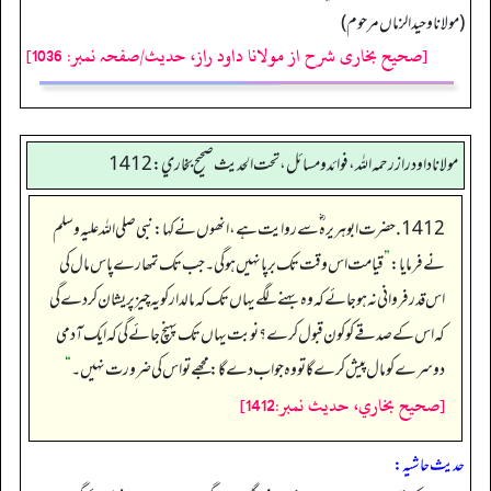
(مولانا وحید الزماں مرحوم)
[صحیح بخاری شرح از مولانا داود راز، حدیث/صفحہ نمبر: 1036]
مولانا داود راز رحمه الله، فوائد و مسائل، تحت الحديث صحيح بخاري: 1412
1412. حضرت ابو ہریرہ ؓ سے روایت ہے، انھوں نے کہا:نبی صلی اللہ علیہ وسلم
نے فرمایا:
”
قیامت اس وقت تک برپا نہیں ہوگی۔جب تک تمھارے پاس مال کی
اس قدر فروانی نہ ہوجائے کہ وہ بہنے لگے یہاں تک کہ مالدار کو یہ چیز پریشان کردے گی
کہ اس کے صدقے کو کون قبول کرے؟ نوبت یہاں تک پہنچ جائے گی کہ ایک آدمی
دوسرے کو مال پیش کرے گاتو وہ جواب دے گا:مجھے تو اس کی ضرورت نہیں۔
“
[صحيح بخاري، حديث نمبر:1412]
حدیث حاشیہ: