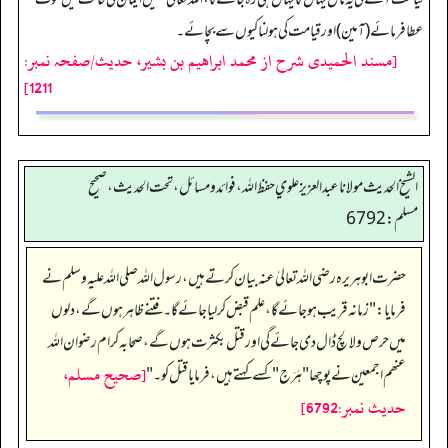
عطا فرمائے (آمین) اور قیامت کی ہولناکیوں سے بچائے۔
[مسند الحمیدی شرح از محمد ابراهيم بن بشير، حدیث/صفحہ نمبر:
1211]
الشيخ الحديث مولانا عبدالعزيز علوي حفظ الله، فوائد و مسائل، تحت الحديث ، صحيح
مسلم: 6792
حضرت ابو ہریرہ رضی اللہ تعالیٰ عنہ بیان کرتے ہیں، رسول اللہ صلی اللہ علیہ وسلم نے
فرمایا:"زمانہ قریب ہو جائے گا، علم قبض کر لیا جائے گا۔ فتنے ظاہر ہوں گے،دلوں
میں حرص و لالچ ڈال دی جائے گی اور قتل بکثرت ہوں گے، صحابہ کرام رضوان اللہ
[صحيح مسلم،
عنھم اجمعین نے پوچھا "هَرَج" کسے کہتے ہیں، فرمایا قتل کو۔"
حديث نمبر:6792]