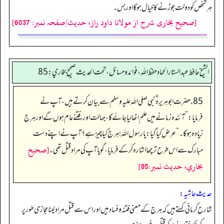
ہر شخص کو دولت جوڑنے کا خیال ہوگا اور بس۔
[صحیح بخاری شرح از مولانا داود راز، حدیث/صفحہ نمبر: 6037]
الشيخ حافط عبدالستار الحماد حفظ الله، فوائد و مسائل، تحت الحديث صحيح بخاري:85
85. حضرت ابوہریرہ ؓ نبی صلی اللہ علیہ وسلم سے بیان کرتے ہیں، آپ نے
فرمایا:
”
آئندہ زمانے میں علم اٹھا لیا جائے گا، جہالت اور فتنے عام ہوں گے اور ہرج
زیادہ ہو گا۔
“
عرض کیا گیا: یا رسول اللہ! ہرج کیا چیز ہے؟ آپ نے اپنے دست
[صحيح
مبارک سے اس طرح ترچھا اشارہ کر کے فرمایا، گویا آپ کی مراد قتل تھی۔
بخاري، حديث نمبر:85]
حدیث حاشیہ:
شارح کرمانی کہتے ہیں کہ ہرج کے معنی فتنہ وفساد ہیں اور اس سے قتل مراد لینا مجازی طور پر