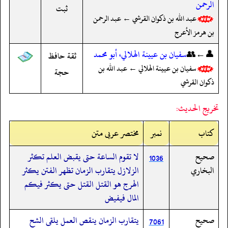
الرحمن
ثبت
عبد الله بن ذكوان القرشي ← عبد الرحمن
بن هرمز الأعرج
👤←👥
سفيان بن عيينة الهلالي، أبو محمد
ثقة حافظ
سفيان بن عيينة الهلالي ← عبد الله بن
حجة
ذكوان القرشي
تخريج الحديث:
کتاب
نمبر
مختصر عربی متن
صحيح
لا تقوم الساعة حتى يقبض العلم تكثر
1036
البخاري
الزلازل يتقارب الزمان تظهر الفتن يكثر
الهرج هو القتل القتل حتى يكثر فيكم
المال فيفيض
صحيح
يتقارب الزمان ينقص العمل يلقى الشح
7061