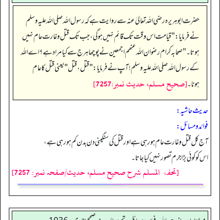
حضرت ابو ہریرہ رضی اللہ تعالیٰ عنہ سے روایت ہے کہ رسول اللہ صلی اللہ علیہ وسلم
نے فرمایا:"قیامت اس وقت تک قائم نہیں ہوگی، جب تک قتل و غارت عام نہیں
ہوتا۔"صحابہ کرام رضوان اللہ عنھم اجمعین نے پوچھا ہرج سے کیا مراد ہے؟ اے اللہ
کے رسول اللہ صلی اللہ علیہ وسلم ! آپ نے فرمایا:"قتل، قتل "یعنی قتل کا عام
[صحيح مسلم، حديث نمبر:7257]
ہونا۔
حدیث حاشیہ:
فوائد ومسائل:
آج کل قتل و غارت عام ہو رہی ہے اور قتل کی سنگینی دن بدن کم ہورہی ہے،
اس کو کوئی بڑا جرم تصور نہیں کیا جاتا۔
[تحفۃ المسلم شرح صحیح مسلم، حدیث/صفحہ نمبر: 7257]