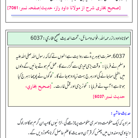
[صحیح بخاری شرح از مولانا داود راز، حدیث/صفحہ نمبر: 7061]
مولانا داود راز رحمه الله، فوائد و مسائل، تحت الحديث صحيح بخاري: 6037
6037. حضرت ابو ہریرہ ؓ سے روایت ہے انہوں نے کہا کہ رسول اللہ صلی اللہ علیہ
وسلم نے فرمایا:
”
وقت بڑی تیزی سے گزرے گا، عمل کم ہوتے جائیں گے دلوں
میں بخیلی سما جائے گی اور ہرج بہت زیادہ ہوجائے گا۔
“
لوگوں نے پوچھا: ہرج کیا
[صحيح بخاري،
ہوتا ہے؟ آپ نے فرمایا:
”
خونریزی اور قتل غارت۔
“
حديث نمبر:6037]
حدیث حاشیہ:
مراد یہ کہ ایک حکومت دوسری حکومت پر چڑھے گی، لڑائیوں کا میدان گرم ہوگا اور لوگ
دنیاوی دھندوں میں پھنس کر قرآن و حدیث کا علم حاصل کرنا چھوڑ دیں گے۔