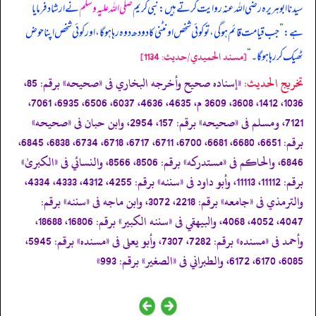
سیدنا ابوہریرہ رضی اللہ عنہ روایت کرتے ہیں: نبی کریم
صلی اللہ علیہ وسلم
نے ارشاد فرمایا
ہے:
”
جب قیامت قائم ہوگی، تو کوئی شخص اونٹنی کا دودھ دوہ رہا ہوگا، اور کوئی شخص اپنا حوض
ٹھیک کر رہا ہوگا۔
“
[مسند الحميدي/حدیث: 1134]
تخریج الحدیث:
«إسناده صحيح وأخرجه البخاري فى
«صحيحه»
برقم: 85،
1036، 1412، 3608، 3609 م، 4635، 4636، 6037، 6506، 6935، 7061،
7121، ومسلم فى
«صحيحه»
برقم: 157، 2954، وابن حبان فى
«صحيحه»
برقم: 6651، 6680، 6681، 6700، 6711، 6717، 6718، 6734، 6838، 6845،
6846، والحاكم فى
«مستدركه»
برقم: 8506، 8566، والنسائي فى
«الكبریٰ»
برقم: 11112، 11113، وأبو داود فى
«سننه»
برقم: 4255، 4312، 4333، 4334،
والترمذي فى
«جامعه»
برقم: 2218، 3072، وابن ماجه فى
«سننه»
برقم:
4047، 4052، 4068، والبيهقي فى
«سننه الكبير»
برقم: 16806، 18688،
وأحمد فى
«مسنده»
برقم: 7282، 7307، وأبو يعلى فى
«مسنده»
برقم: 5945،
6085، 6170، 6172، والطبراني فى
«الصغير»
برقم: 993»