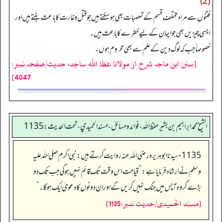
(2)
فتنوں سے مراد مختلف قسم کے تعصبات بھی ہوسکتے ہیں جو قتل وغارت کا باعث بنتے ہیں اور
ایسی چیزیں بھی جو ایمان کے لیے خطرے کا باعث ہیں۔
خصوصاً جب کہ لوگ دین کے علم سے بھی محروم ہوں۔
[سنن ابن ماجہ شرح از مولانا عطا الله ساجد، حدیث/صفحہ نمبر:
4047]
الشيخ محمد ابراهيم بن بشير حفظ الله، فوائد و مسائل، مسند الحميدي، تحت الحديث:1135
1135- سیدنا ابوہریرہ رضی اللہ عنہ روایت کرتے ہیں: نبی اکرم صلی اللہ علیہ
وسلم نے ارشاد فرمایا ہے:
”
قیامت اس وقت تک قائم نہیں ہوگی جب تک دو
بڑے گروہ آپس میں جنگ نہیں کریں گے اور ان دونوں کا دعویٰ ایک ہوگا۔‏‏‏‏
“
[مسند الحمیدی/حدیث نمبر:1135]