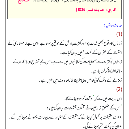
کہ تمہارے ہاں مال و دولت کی بہتات ہو گی، یعنی وہ عام ہو جائے گا۔
“
بخاري، حديث نمبر:1036]
حدیث حاشیہ:
(1)
زلازل کا وقوع کبھی شدت ہوا اور کثرت بارش کے موقع پر ہوتا ہے، اس لیے امام بخاری ؒ نے
استسقاء کے عنوان کے تحت انہیں بیان کیا ہے۔
زلزلوں کا کثرت سے آنا قیامت کی نشانیوں میں سے ہے، اس لیے تضرع اور انکسار کے
ساتھ اللہ کا ذکر کرنا چاہیے۔
زلزلے کے وقت کوئی خاص دعا یا طریقۂ نماز احادیث میں نہیں ہے۔
(2)
اس حدیث میں ہے کہ
”
وقت کم ہوتا جائے گا۔
“
اس کے متعلق شارحین نے مختلف تشریحات بیان کی ہیں:
٭ اسے حقیقت پر محمول کیا جائے کہ حقیقت کے اعتبار سے دن رات چھوٹے ہو جائیں گے۔
٭ ان کی برکت ختم ہو جائے گی۔