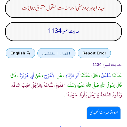
سیدنا ابوہریرہ رضی اللہ عنہ سے منقول متفرق روایات
حدیث نمبر 1134
Report Error
اظهار التشكيل
🔍 English
حدیث نمبر:
1134
حَدَّثَنَا
سُفْيَانُ
، قَالَ: حَدَّثَنَا
أَبُو الزِّنَادِ
، عَنِ
الأَعْرَجِ
، عَنْ
أَبِي هُرَيْرَةَ
، قَالَ:
قَالَ رَسُولُ اللَّهِ صَلَّى اللَّهُ عَلَيْهِ وَسَلَّمَ:
" تَقُومُ السَّاعَةُ وَالرَّجُلُ يحْلِبُ النَّاقَةَ،
وَتَقُومُ السَّاعَةُ وَالرَّجُلُ يَلُوطُ حَوْضَهُ"
.
اردو ترجمہ مسند الحمیدی