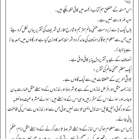
ہیں۔
اس مسئلہ کے متعلق ہم کتاب الجمعہ میں کافی لکھ چکے ہیں۔
مزید ضرورت نہیں ہے۔
ہاں ایک بڑے زبر دست حنفی عالم مترجم وشارح بخاری شریف کی تقریر یہاں نقل کردیتے
ہیں جس سے معلوم ہوگا کہ احناف کی عائد کردہ شرائط جمعہ کا وزن کیا ہے اور گاؤں میں جمعہ جائز
ہے یا نا جائز۔
انصاف کے لیے یہ تقریر دل پذیر کافی وافی ہے۔
ایک معتبر حنفی عالم کی تقریر:
جواثی بحرین کے متعلقات میں سے ایک گاؤں ہے۔
نماز جمعہ مثل اور فرض نمازوں کے ہے جو شروط اور نمازوں کے واسطے مثل طہارت بدن
وجامہ اور سوائے اس کے مقرر ہیں وہی اس کے واسطے ہیں، سوائے مشروعیت دو خطبہ
کے اور کوئی دلیل قابل استدلال ایسی ثابت نہیں ہوئی جس سے اور نمازوں سے اس کی مخالفت
پائی جائے۔
پس اس سے معلوم ہوا کہ اس نماز کے واسطے شروط ثابت کرنے کے واسطے مثل امام اعظم