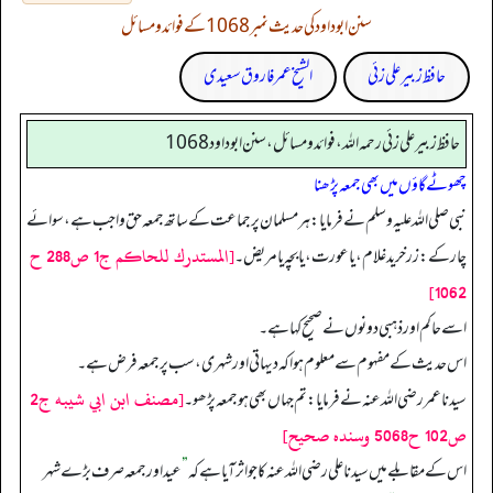
سنن ابوداود کی حدیث نمبر 1068 کے فوائد و مسائل
حافظ زبیر علی زئی
الشیخ عمر فاروق سعیدی
حافظ زبير على زئي رحمه الله، فوائد و مسائل، سنن ابوداود 1068
چھوٹے گاؤں میں بھی جمعہ پڑھنا
نبی صلی اللہ علیہ وسلم نے فرمایا: ہر مسلمان پر جماعت کے ساتھ جمعہ حق واجب ہے، سوائے
[المستدرك للحاكم ج1 ص288 ح
چار کے: زر خرید غلام، یا عورت، یا بچہ یا مریض۔
1062]
اسے حاکم اور ذہبی دونوں نے صحیح کہا ہے۔
اس حدیث کے مفہوم سے معلوم ہوا کہ دیہاتی اور شہری، سب پر جمعہ فرض ہے۔
[مصنف ابن ابي شيبه ج2
سیدنا عمر رضی اللہ عنہ نے فرمایا: تم جہاں بھی ہو جمعہ پڑھو۔
ص102 ح5068 وسنده صحيح]
اس کے مقابلے میں سیدنا علی رضی اللہ عنہ کا جو اثر آیا ہے کہ
”
عید اور جمعہ صرف بڑے شہر