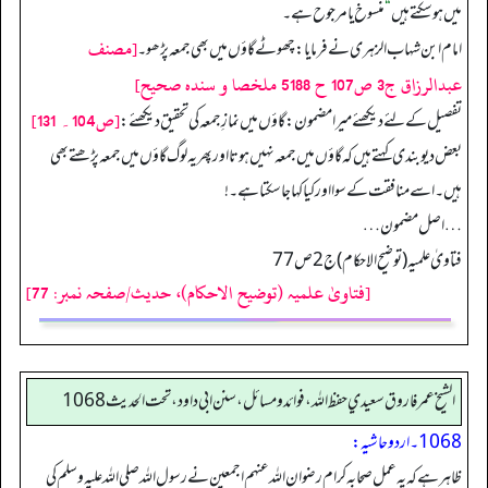
میں ہو سکتے ہیں
“
منسوخ یا مرجوح ہے۔
[مصنف
امام ابن شہاب الزہری نے فرمایا: چھوٹے گاؤں میں بھی جمعہ پڑھو۔
عبدالرزاق ج3 ص107 ح 5188 ملخصا و سنده صحيح]
[ص104۔ 131]
تفصیل کے لئے دیکھئے میرا مضمون: گاؤں میں نمازِ جمعہ کی تحقیق دیکھئے:
بعض دیو بندی کہتے ہیں کہ گاؤں میں جمعہ نہیں ہوتا اور پھر یہ لوگ گاؤں میں جمعہ پڑھتے بھی
ہیں۔ اسے منافقت کے سوا اور کیا کہا جا سکتا ہے۔!
… اصل مضمون …
فتاویٰ علمیہ (توضیح الاحکام) ج2 ص77
[فتاویٰ علمیہ (توضیح الاحکام)، حدیث/صفحہ نمبر: 77]
الشيخ عمر فاروق سعيدي حفظ الله، فوائد و مسائل، سنن ابي داود ، تحت الحديث 1068
1068۔ اردو حاشیہ:
ظاہر ہے کہ یہ عمل صحابہ کرام رضوان اللہ عنہم اجمعین نے رسول اللہ صلی اللہ علیہ وسلم کی