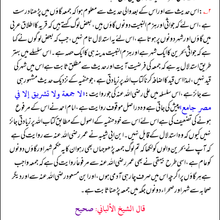
۲؎
: اس حدیث سے اور اس کے بعد والی حدیث سے معلوم ہوا کہ جمعہ گاؤں میں پڑھنا درست
ہے، اس لئے کہ جواثی اور ہزم النبیت دونوں گاؤں ہیں، بعض لوگ کہتے ہیں کہ قریہ کا اطلاق عربی
میں گاؤں اور شہر دونوں پر ہوتا ہے، اس لئے یہ استدلال تام نہیں، جب کہ بعض لوگوں نے کہا
ہے کہ جواثی بحرین کا ایک شہر ہے اور ہزم النبیت مدینہ ہی کا ایک حصہ ہے۔ اس سلسلے میں بہتر
طریق استدلال یہ ہے کہ جمعہ کی فرضیت آیت اور حدیث سے مطلق ثابت ہے اس میں شہر کی
قید نہیں، لہذا اس قید کا اضافہ کرنا کتاب اللہ پر زیادتی ہے، جو حنفیہ کے نزدیک حدیث مشہور ہی
«لا جمعة ولا تشريق إلا في
سے جائز ہے، اس سلسلہ میں علی رضی اللہ عنہ کی جو روایت:
مصر جامع»
پیش کی جاتی ہے وہ دراصل موقوف روایت ہے، امام احمد نے اس کے مرفوع
ہونے کی تضعیف کی ہے اس لئے اس سے خود حنفیہ کے اصول کے مطابق کتاب اللہ پر زیادتی جائز
نہیں کیوں کہ وہ استدلال کے قابل نہیں۔ ابن ابی شیبہ نے عمر رضی اللہ عنہ سے روایت کی ہے
کہ آپ نے بحرین والوں کو لکھا کہ تم لوگ جمعہ پڑھو جہاں بھی رہو ان کا یہ حکم شہر اور گاؤں دونوں
کو عام ہے، اسی طرح بیہقی نے بھی عمر رضی اللہ عنہ سے مرفوعاً روایت کی ہے کہ جمعہ واجب
ہے ہر گاؤں پر اگرچہ اس میں صرف چار ہی آدمی ہوں، اور ابن مسعود رضی اللہ عنہ سے اور دیگر
صحابہ سے شہر اور صحراء دونوں جگہ میں جمعہ پڑھنا ثابت ہے۔
قال الشيخ الألباني:
صحيح