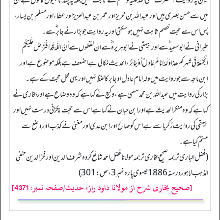
لیکن یہ روایت آنحضرت صلی اللہ علیہ وسلم سے ثابت نہیں بلکہ یہ چند تابعیوں کا قول ہے ان
میں سے حسن بصری ہیں اور عبد اللہ بن محریز اور عمر بن عبد العزیز اور عطاء اور مسلم بن یسار،
پس اس سے حجت خصم ثابت نہیں ہوسکتی اور یہ روایت جو بزار نے جابر ؓ سے۔
طبرانی نے ابو سعید ؓ سے اور بیہقی نے ابو ہریرہ ؓ سے ان لفظوں سے أَنَّ اللَّهَ قَدِ افْتَرَضَ عَلَيْكُمُ
الْجُمُعَةَ فِى شهرکم ھذا وَلَهُ إِمَامٌ عَادِلٌ أَوْ جَائِرٌ، الحدیث نکالی ہے اضعف ہے بلکہ موضوع ہے اور
ابن ماجہ سے جو روایت میں ولہ امام عادل او جابر کا لفظ نہیں اور یہی محل حجت کے ہے۔
بزار کی روایت میں عبد اللہ بن محمد سہمی ہے، وکیع نے کہا ہے کہ وہ وضاع ہے اور بخاری نے
کہا ہے کہ وہ منکر الحدیث ہے اور ابن حبان نے کہا ہے اس سے حجت پکڑنی درست نہیں اور
بیہقی کی روایت زکریا سے ہے اس کو صالح اور ابن عدی اور مغنی نے کذب اور وضع سے
مہتم کیا ہے۔
(فضل الباری ترجمہ صحیح بخاری ترجمہ مولانا فضل احمد شائع کردہ شرف الدین اور فخر الدین حنفی
المذہب لاہور در سنہ1886عیسوی پارہ نمبر3، ص: 301)
[صحیح بخاری شرح از مولانا داود راز، حدیث/صفحہ نمبر: 4371]