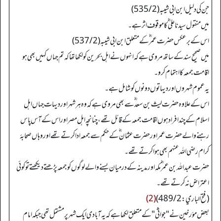
جن کی دلیل ابن ابی شیبہ (535/2)
میں منقول سیدنا علی ؓ کا موقوف اثر ہے۔
اس کے برعکس حضرت عمر ؓ کے متعلق ابن ابی شیبہ (537/2)
میں صحیح سند کے ساتھ مروی ہے کہ انہوں نے اہل بحرین کو لکھا تھا کہ تم جہاں کہیں بھی ہو
اقامت جمعہ کا اہتمام کرو۔
یہ عموم شہروں اور دیہاتوں دونوں کو شامل ہے۔
اس کے علاوہ حضرت لیث بن سعد ؓ سے بھی مروی ہے کہ وہ ہر شہر اور دیہات جہاں اہل
اسلام کے چند افراد ہوں اقامت جمعہ کے قائل تھے، چنانچہ اہل مصر اور اس کے آس پاس
رہنے والے حضرت عمر اور حضرت عثمان ؓ کے حکم سے جمعہ ادا کرتے تھے اور وہاں صحابۂ
کرام رضی اللہ عنہم بھی ہوا کرتے تھے۔
حضرت عبداللہ بن عمر ؓ مکہ اور مدینہ کے درمیان بسنے والے لوگوں کو جمعہ پڑھتے دیکھتے تو کوئی
اعتراض نہ کرتے تھے۔
(فتح الباري: 489/2)
(2)
بعض مؤرخین نے "جواثی" کے متعلق لکھا ہے کہ یہ آبادی ایک شہر پر مشتمل تھی جبکہ امام