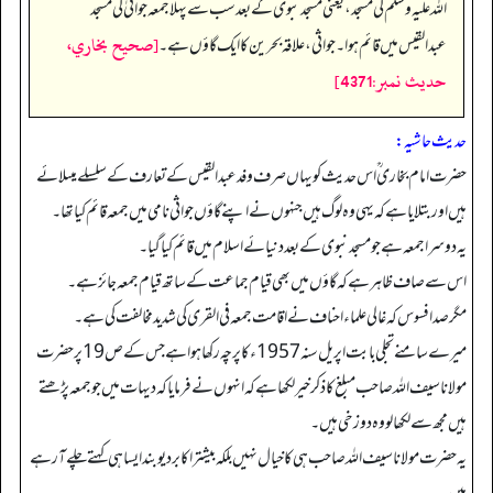
اللہ علیہ وسلم کی مسجد، یعنی مسجد نبوی کے بعد سب سے پہلا جمعہ جواثیٰ کی مسجد
[صحيح بخاري،
عبدالقیس میں قائم ہوا۔ جواثی، علاقہ بحرین کا ایک گاؤں ہے۔
حديث نمبر:4371]
حدیث حاشیہ:
حضرت امام بخاری ؒ اس حدیث کو یہاں صرف وفد عبد القیس کے تعارف کے سلسلے میںلائے
ہیں اور بتلایا ہے کہ یہی وہ لوگ ہیں جنہوں نے اپنے گاؤں جواثی نامی میں جمعہ قائم کیا تھا۔
یہ دوسرا جمعہ ہے جو مسجد نبوی کے بعد دنیائے اسلام میں قائم کیا گیا۔
اس سے صاف ظاہر ہے کہ گاؤں میں بھی قیام جماعت کے ساتھ قیام جمعہ جائز ہے۔
مگر صدافسوس کہ غالی علماءاحناف نے اقامت جمعہ فی القری کی شدید مخالفت کی ہے۔
میرے سامنے تجلی بابت اپریل سنہ1957ء کا پرچہ رکھا ہو اہے جس کے ص19 پر حضرت
مولانا سیف اللہ صاحب مبلغ کا ذکر خیر لکھا ہے کہ انہوں نے فرمایا کہ دیہات میں جو جمعہ پڑھتے
ہیں مجھ سے لکھا لو وہ دوزخی ہیں۔
یہ حضرت مولانا سیف اللہ صاحب ہی کا خیا ل نہیں بلکہ بیشتر اکابر دیوبند ایساہی کہتے چلے آرہے