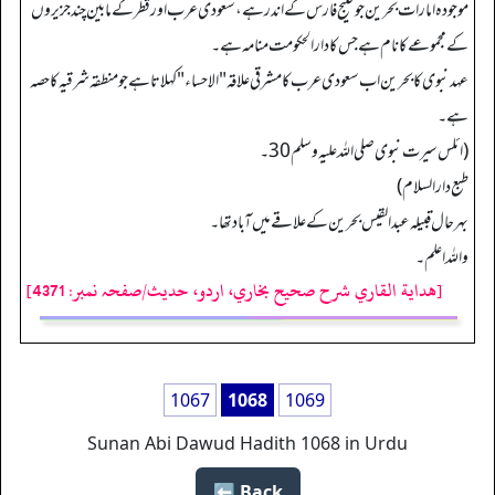
موجودہ امارات بحرین جو خلیج فارس کے اندر ہے، سعودی عرب اور قطرکے مابین چند جزیروں
کے مجموعے کا نام ہے جس کا دارالحکومت منامہ ہے۔
عہد نبوی کا بحرین اب سعودی عرب کا مشرقی علاقہ "الاحساء" کہلاتا ہے جو منطقہ شرقیہ کا حصہ
ہے۔
(ائلس سیرت نبوی صلی اللہ علیه وسلم 30۔
طبع دارالسلام)
بہر حال قبیلہ عبدالقیس بحرین کے علاقے میں آباد تھا۔
واللہ اعلم۔
[هداية القاري شرح صحيح بخاري، اردو، حدیث/صفحہ نمبر: 4371]
1067
1068
1069
Sunan Abi Dawud Hadith 1068 in Urdu
Back ⬅️