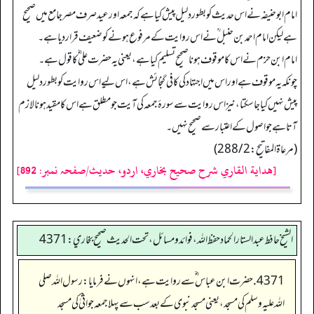
امام ابو حنیفہ نے اس حدیث کو بطور دلیل پیش کیا ہے کہ جمعہ اور عید صرف مصر جامع میں صحیح
ہے لیکن امام احمد بن حنبل ؒ نے اس روایت کے مرفوع ہونے کو ضعیف قرار دیا ہے۔
امام ابن حزم نے اس کا موقوف ہونا صحیح تسلیم کیا ہے، یعنی یہ حضرت علی ؓ کا قول ہے۔
چونکہ یہ موقوف ہے اور اس میں اجتہاد کی کافی گنجائش ہے، اس لیے اس روایت کو بطور دلیل
پیش نہیں کیا جا سکتا، نیز اس روایت سے سورۂ جمعہ کی آیت جو مطلق ہے اس کا مقید ہونا لازم
آتا ہے جو اصول کے اعتبار سے صحیح نہیں۔
(مرعاة المفاتیح: 288/2)
[هداية القاري شرح صحيح بخاري، اردو، حدیث/صفحہ نمبر: 892]
الشيخ حافط عبدالستار الحماد حفظ الله، فوائد و مسائل، تحت الحديث صحيح بخاري:4371
4371. حضرت ابن عباس ؓ سے روایت ہے، انہوں نے فرمایا: رسول اللہ صلی
اللہ علیہ وسلم کی مسجد، یعنی مسجد نبوی کے بعد سب سے پہلا جمعہ جواثیٰ کی مسجد