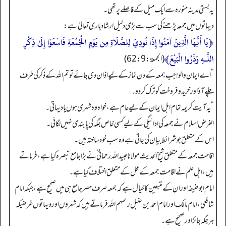
یہ بستی مدینہ منورہ سے ایک میل کے فاصلے پر تھی۔
دیہاتوں میں جمعہ پڑھنے کی سب سے بڑی دلیل ارشاد باری تعالیٰ ہے:
﴿يَا أَيُّهَا الَّذِينَ آمَنُوا إِذَا نُودِيَ لِلصَّلَاةِ مِن يَوْمِ الْجُمُعَةِ فَاسْعَوْا إِلَىٰ ذِكْرِ
اللَّـهِ وَذَرُوا الْبَيْعَ﴾
(الجمعة: 9: 62)
”
اے ایمان والو! جب جمعہ کے دن نماز کے لیے اذان دی جائے تو تم اللہ کے ذکر کی طرف
چلے آؤ اور خریدوفروخت کو ترک کر دو۔
“
یہ آیت کریمہ تمام اہل ایمان کے لیے عام ہے، خواہ وہ شہری ہوں یا دیہاتی۔
الغرض اسلام نے جمعہ کی ادائیگی کے لیے کسی خاص جگہ کی پابندی نہیں لگائی۔
اس کے متعلق جو شرائط بیان کی جاتی ہے وہ سب خود ساختہ ہیں۔
اقامت جمعہ کے متعلق شیخ الحدیث مولانا عبیداللہ رحمانی ؒ نے بڑا جامع تبصرہ کیا ہے، فرماتے
ہیں، اہل علم نے اقامت جمعہ کے محل کے متعلق اختلاف کیا ہے۔
امام ابو حنیفہ اور ان کے متبعین کا خیال ہے کہ جمعہ صرف مصر جامع ہی میں صحیح ہے، جبکہ امام
شافعی، امام مالک اور امام احمد بن حنبل رحمہم اللہ فرماتے ہیں کہ شہروں اور دیہاتوں غرضیکہ
ہر جگہ جائز اور صحیح ہے۔