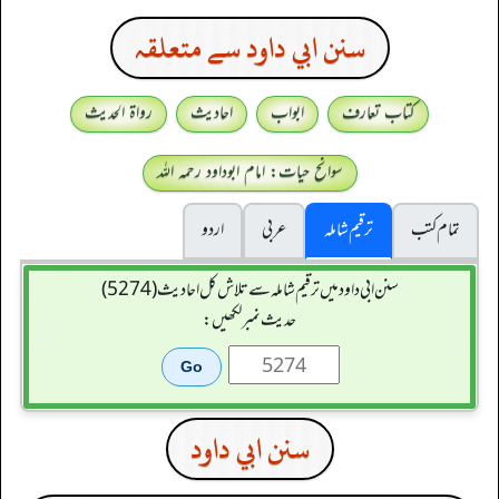
سنن ابي داود سے متعلقہ
کتاب تعارف
ابواب
احادیث
رواۃ الحدیث
سوانح حیات: امام ابوداود رحمہ اللہ
تمام کتب
ترقیم شاملہ
عربی
اردو
سنن ابي داود میں ترقیم شاملہ سے تلاش کل احادیث (5274)
حدیث نمبر لکھیں:
سنن ابي داود