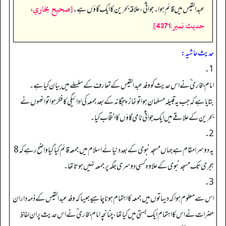
[صحيح بخاري،
عبدالقیس میں قائم ہوا۔ جواثی، علاقہ بحرین کا ایک گاؤں ہے۔
حديث نمبر:4371]
حدیث حاشیہ:
1۔
امام بخاری ؒ نے اس حدیث کو وفد عبدالقیس کے تعارف کے سلسلے میں بیان کیا ہے۔
بتایا ہے کہ جب یہ قبیلہ مسلمان ہوا تو نماز پنجگانہ کے بعد جمعہ کی ادائیگی کا فکر ہوا تو انھوں نے
بحرین کے علاقے میں ایک جواثی نامی گاؤں کا انتخاب کیا۔
2۔
یہ دوسرا مقام ہے جہاں مسجد نبوی کے بعد دنیائے اسلام میں جمعہ قائم کیا گیا واضح رہے کہ 8
ہجری تک مسجد نبوی کے علاوہ کسی دوسری جگہ پر جمعہ نہیں ہوتا تھا۔
3۔
اس سے معلوم ہوا کہ دیہاتوں میں جمعہ کا اہتمام ہونا چاہیے جیسا کہ وفد عبدالقیس کے ذمہ داران
حضرات نے اس کا اہتمام ایک بستی میں کیا تھا، چنانچہ امام بخاری ؒ نے اس حدیث پر ان لفاظ