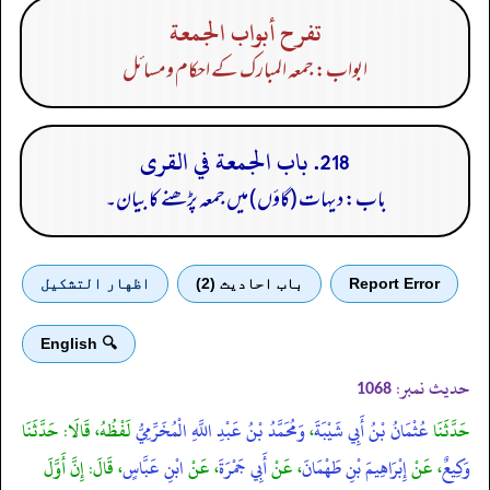
تفرح أبواب الجمعة
ابواب: جمعہ المبارک کے احکام ومسائل
218. باب الجمعة في القرى
باب: دیہات (گاؤں) میں جمعہ پڑھنے کا بیان۔
Report Error
باب احادیث (2)
اظهار التشكيل
🔍 English
حدیث نمبر:
1068
حَدَّثَنَا
عُثْمَانُ بْنُ أَبِي شَيْبَةَ
،
وَمُحَمَّدُ بْنُ عَبْدِ اللَّهِ الْمُخَرِّمِيُّ
لَفْظُهُ، قَالَا: حَدَّثَنَا
وَكِيعٌ
، عَنْ
إِبْرَاهِيمَ بْنِ طَهْمَانَ
، عَنْ
أَبِي جَمْرَةَ
، عَنْ
ابْنِ عَبَّاسٍ
، قَالَ: إِنَّ أَوَّلَ