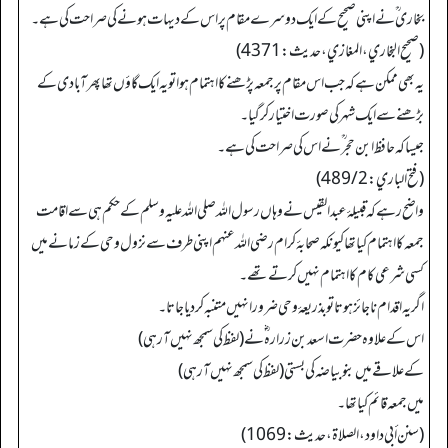
بخاری ؒ نے اپنی صحیح کے ایک دوسرے مقام پر اس کے دیہات ہونے کی صراحت کی ہے۔
(صحیح البخاري، المغازي، حدیث: 4371)
یہ بھی ممکن ہے کہ جب اس مقام پر جمعہ پڑھنے کا اہتمام ہوا تو یہ ایک گاؤں تھا پھر آبادی کے
بڑھنے سے ایک شہر کی صورت اختیار کر گیا۔
جیسا کہ حافظ ابن حجر ؒ نے اس کی صراحت کی ہے۔
(فتح الباري: 489/2)
واضح رہے کہ قبیلۂ عبدالقیس نے وہاں رسول اللہ صلی اللہ علیہ وسلم کے حکم ہی سے اقامت
جمعہ کا اہتمام کیا تھا کیونکہ صحابۂ کرام رضی اللہ عنہم اپنی طرف سے نزول وحی کے زمانے میں
کسی شرعی کام کا اہتمام نہیں کرتے تھے۔
اگر یہ اقدام ناجائز ہوتا تو بذریعۂ وحی ضرور انہیں متنبہ کر دیا جاتا۔
اس کے علاوہ حضرت اسعد بن زرارہ ؓ نے (لفظ کی سمجھ نہیں آ رہی)
کے علاقے میں بنو بیاضہ کی بستی (لفظ کی سمجھ نہیں آ رہی)
میں جمعہ قائم کیا تھا۔
(سنن أبي داود، الصلاة، حدیث: 1069)