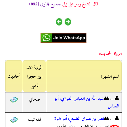
قال الشيخ زبير على زئي:
صحيح بخاري (892)
الرواة الحديث:
الرتبة عند
اسم الشهرة
ابن حجر/
أحاديث
ذهبي
👤←👥
عبد الله بن العباس القرشي، أبو
صحابي
العباس
👤←👥
نصر بن عمران الضبعي، أبو جمرة
ثقة ثبت
نصر بن عمران الضبعي ← عبد الله بن