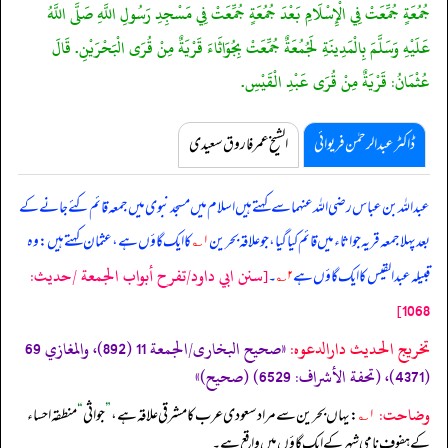
جُمُعَةٍ جُمِّعَتْ فِي الْإِسْلَامِ بَعْدَ جُمُعَةٍ جُمِّعَتْ فِي مَسْجِدِ رَسُولِ اللَّهِ صَلَّى اللَّهُ
عَلَيْهِ وَسَلَّمَ بِالْمَدِينَةِ لَجُمُعَةٌ جُمِّعَتْ بِجُوَاثَاءَ قَرْيَةٌ مِنْ قُرَى الْبَحْرَيْنِ. قَالَ
عُثْمَانُ: قَرْيَةٌ مِنْ قُرَى عَبْدِ الْقَيْسِ.
ڈاکٹر عبدالرحمٰن فریوائی
الشیخ عمر فاروق سعیدی
عبداللہ بن عباس رضی اللہ عنہما سے کہتے ہیں
اسلام میں مسجد نبوی میں جمعہ قائم کئے جانے کے
بعد پہلا جمعہ قریہ جواثاء میں قائم کیا گیا، جو علاقہ بحرین
۱؎
کا ایک گاؤں ہے، عثمان کہتے ہیں: وہ
[سنن ابي داود/تفرح أبواب الجمعة /حدیث:
قبیلہ عبدالقیس کا ایک گاؤں ہے
۲؎
۔
1068]
تخریج الحدیث دارالدعوہ:
«‏‏‏‏صحیح البخاری/الجمعة 11 (892)، والمغازي 69
(4371)، (تحفة الأشراف: 6529) (صحیح)»
وضاحت:
۱؎
: یہاں بحرین سے مراد سعودی عرب کا مشرقی علاقہ ہے،
”
جواثی
“
منطقہ احساء
کے ہفوف نامی شہر کے ایک گاؤں میں واقع ہے۔