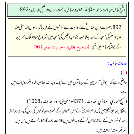
الشيخ حافط عبدالستار الحماد حفظ الله، فوائد و مسائل، تحت الحديث صحيح بخاري:892
892. حضرت ابن عباس ؓ سے روایت ہے، انہوں نے فرمایا کہ رسول اللہ صلی اللہ
علیہ وسلم کی مسجد کے بعد پہلا جمعہ بنو عبدالقیس کی مسجد میں شروع ہوا جو ملک بحرین
[صحيح بخاري، حديث نمبر:892]
کے جواثیٰ مقام میں تھی۔
حدیث حاشیہ:
(1)
واضح رہے کہ "جواثی" بحرین کے دیہاتوں میں سے ایک دیہات تھا جیسا کہ دیگر روایات میں
ہے۔
(صحیح البخاري، المغازي، حدیث: 4371 وسنن أبي داود، حدیث: 1068)
حافظ ابن حجرؒ لکھتے ہیں کہ امام بخاری ؒ نے اس عنوان کے تحت ان لوگوں کی تردید کی ہے جو نماز
جمعہ کو شہروں کے ساتھ خاص کر کے دیہاتوں میں اقامت جمعہ کا انکار کرتے ہیں جن میں
سرفہرست احناف ہیں۔