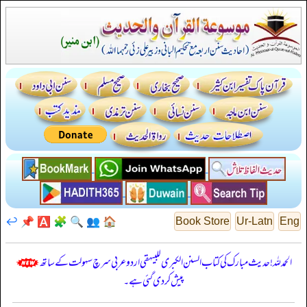
↩️
📌
🅰️
🧩
🔍
👥
🏠
Book Store
Ur-Latn
Eng
الحمدللہ! حدیث مبارک کی کتاب السنن الكبرى للبيهقي اردو عربی سرچ سہولت کے ساتھ
پیش کر دی گئی ہے۔