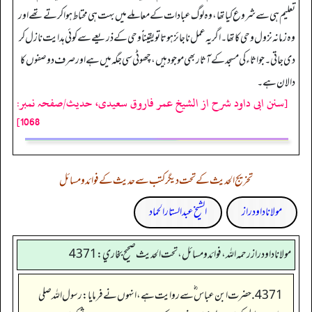
تعلیم ہی سے شروع کیا تھا، وہ لوگ عبادات کے معاملے میں بہت ہی محتاط ہوا کرتے تھے اور
وہ زمانہ نزول وحی کا تھا۔ اگر یہ عمل ناجائز ہوتا تو یقیناًً وحی کے ذریعے سے کوئی ہدایت نازل کر
دی جاتی۔ جواثاء کی مسجد کے آثار بھی موجود ہیں، چھوٹی سی جگہ میں ہے اور صرف دو صفوں کا
دالان ہے۔
[سنن ابی داود شرح از الشیخ عمر فاروق سعیدی، حدیث/صفحہ نمبر:
1068]
تخریج الحدیث کے تحت دیگر کتب سے حدیث کے فوائد و مسائل
مولانا داود راز
الشیخ عبدالستار الحماد
مولانا داود راز رحمه الله، فوائد و مسائل، تحت الحديث صحيح بخاري: 4371
4371. حضرت ابن عباس ؓ سے روایت ہے، انہوں نے فرمایا: رسول اللہ صلی