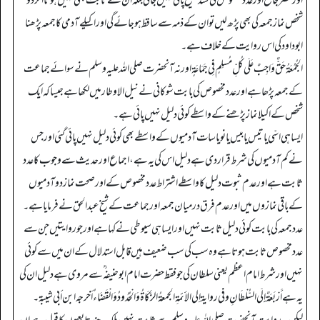
اور مصر جامع اور عدد مخصوص کی سند صحیح پائی نہیں جاتی بلکہ ان سے ثابت بھی نہیں ہوتا اگر دو
شخص نماز جمعہ کی بھی پڑھ لیں تو ان کے ذمہ سے ساقط ہوجائے گی اور اکیلے آدمی کا جمعہ پڑھنا
ابوداود کی اس روایت کے خلاف ہے۔
الجُمُعَةُ حَقٌّ وَاجِبٌ عَلَى كُلِّ مُسلِمٍ فِي جَمَاعَةٍ اور نہ آنحضرت صلی اللہ علیہ وسلم نے سوائے جماعت
کے جمعہ پڑھا ہے اور عدد مخصوص کی بابت شوکانی نے نیل الاوطار میں لکھا ہے جیسا کہ ایک
شخص کے اکیلا نماز پڑھنے کے واسطے کوئی دلیل نہیں پائی ہے۔
ایسا ہی اسّی یا تیس یا بیس یا نو یا سات آدمیوں کے واسطے بھی کوئی دلیل نہیں پائی گئی اور جس
نے کم آدمیوں کی شرط قرار دی ہے دلیل اس کی یہ ہے، اجماع اور حدیث سے وجوب کا عدد
ثابت ہے اور عدم ثبوت دلیل کا واسطے اشتراط عدد مخصوص کے اور صحت نماز دو آدمیوں
کے باقی نمازوں میں اور عدم فرق درمیان جمعہ اور جماعت کے شیخ عبد الحق نے فرمایا ہے۔
عدد جمعہ کی بابت کوئی دلیل ثابت نہیں اور ایسا ہی سیوطی نے کہا ہے اور جو روایتیں جن سے
عدد مخصوص ثابت ہوتا ہے وہ سب کی سب ضعیف ہیں قابل استدلال کے ان میں سے کوئی
نہیں اور شرط امام اعظم یعنی سلطان کی جو فقط حضرت امام ابو حنیفہ ؒ سے مروی ہے دلیل ان کی
یہ ہے أَرْبَعَةٌ إِلَى السُّلْطَانِ وفي روایة إلی الأئمةِ الجمعةُ الزَّكَاةُ وَالْحُدُودُ وَالْقَضَاءُ أخرجه ابن أبي شیبة۔