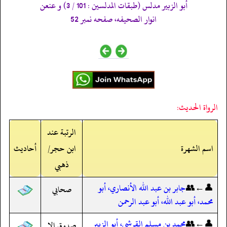
أبو الزبير مدلس (طبقات المدلسين : 101 / 3) و عنعن
انوار الصحيفه، صفحه نمبر 52
الرواة الحديث:
الرتبة عند
اسم الشهرة
ابن حجر/
أحاديث
ذهبي
👤←👥
جابر بن عبد الله الأنصاري، أبو
صحابي
محمد، أبو عبد الله، أبو عبد الرحمن
👤←👥
محمد بن مسلم القرشي، أبو الزبير
صدوق إلا