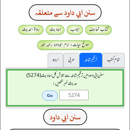
سنن ابي داود سے متعلقہ
کتاب تعارف
ابواب
احادیث
رواۃ الحدیث
سوانح حیات: امام ابوداود رحمہ اللہ
تمام کتب
ترقیم شاملہ
عربی
اردو
سنن ابي داود میں ترقیم شاملہ سے تلاش کل احادیث (5274)
حدیث نمبر لکھیں:
سنن ابي داود