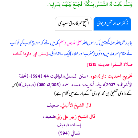
وَسَلَّمَ غَابَتْ لَهُ الشَّمْسُ بِمَكَّةَ" فَجَمَعَ بَيْنَهُمَا بِسَرِفٍ".
ڈاکٹر عبدالرحمٰن فریوائی
الشیخ عمر فاروق سعیدی
جابر رضی اللہ عنہ کہتے ہیں کہ
رسول اللہ
صلی اللہ علیہ وسلم
مکہ میں تھے کہ سورج ڈوب گیا تو آپ
[سنن ابي داود/كتاب
نے مقام سرف میں دونوں (مغرب اور عشاء) ایک ساتھ ادا کی۔
صلاة السفر/حدیث: 1215]
تخریج الحدیث دارالدعوہ:
«‏‏‏‏سنن النسائی/المواقیت 44 (594)، (تحفة
الأشراف: 2937)، وقد أخرجہ: مسند احمد (3/305، 380) (ضعیف)»
‏‏‏‏ (اس
کے راوی ”یحییٰ بن محمد الجاری“ کے بارے میں کلام ہے)
قال الشيخ الألباني:
ضعيف
قال الشيخ زبير على زئي:
ضعيف
إسناده ضعيف
نسائي (594)