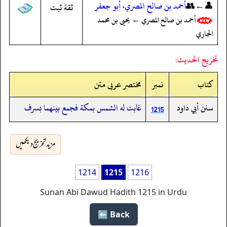
👤←👥
أحمد بن صالح المصري، أبو جعفر
ثقة ثبت
أحمد بن صالح المصري ← يحيى بن محمد
الجاري
تخريج الحديث:
کتاب
نمبر
مختصر عربی متن
سنن أبي داود
غابت له الشمس بمكة فجمع بينهما بسرف
1215
مزید تخریج دیکھیں
1214
1215
1216
Sunan Abi Dawud Hadith 1215 in Urdu
Back ⬅️