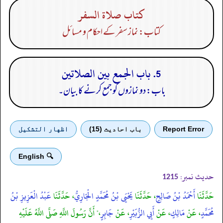
كتاب صلاة السفر
کتاب: نماز سفر کے احکام و مسائل
5. باب الجمع بين الصلاتين
باب: دو نمازوں کو جمع کرنے کا بیان۔
Report Error
باب احادیث (15)
اظهار التشكيل
🔍 English
حدیث نمبر:
1215
حَدَّثَنَا
أَحْمَدُ بْنُ صَالِحٍ
، حَدَّثَنَا
يَحْيَى بْنُ مُحَمَّدٍ الْجَارِيُّ
، حَدَّثَنَا
عَبْدُ الْعَزِيزِ بْنُ
مُحَمَّدٍ
، عَنْ
مَالِكٍ
، عَنْ
أَبِي الزُّبَيْرِ
، عَنْ
جَابِرٍ
،" أَنَّ رَسُولَ اللَّهِ صَلَّى اللَّهُ عَلَيْهِ