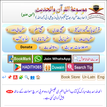
↩️
📌
🅰️
🧩
🔍
👥
🏠
Book Store
Ur-Latn
Eng
الحمدللہ! حدیث مبارک کی کتاب السنن الكبرى للبيهقي اردو عربی سرچ سہولت کے ساتھ
پیش کر دی گئی ہے۔