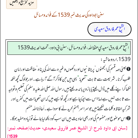
مزید تخریج دیکھیں
سنن ابوداود کی حدیث نمبر 1539 کے فوائد و مسائل
الشیخ عمر فاروق سعیدی
الشيخ عمر فاروق سعيدي حفظ الله، فوائد و مسائل، سنن ابي داود ، تحت الحديث 1539
1539. اردو حاشیہ:
➊ یعنی ہمہ قسم کی الجھنوں‘ پریشانیوں اور دکھوں وغیرہ سے اللہ کی پناہ‘ حفاظت اور امان
طلب کرنا۔ شریعت سے ثابت
”
تعویذ
“
یہی ہیں جن کا ذکر آگے آ رہا ہے۔ اور جو لوگ کچھ لکھ
لکھا کر اپنے گلے میں ڈال لیتے یا بازو پر باندھ لیتے ہیں رسول اللہ صلی اللہ علیہ وسلم کی تعلیم و توجیہ
سے ثابت نہیں ہے لہذا اس سے بچنا چاہیے اور کچھ تو ایسے ہیں کہ ان تعویذات میں کفریہ اور
شرکیہ الفاظ وکلمات لکھتے ہیں جو سرا سر جہنم خریدنے کا سودا ہے۔ أعاذنا الله منهم
➋ اس موضوع اور مفہوم کی اور بھی احادیث ہیں ان سب کو دیکھ لیا جائے توزیادہ مفید ہو گا۔
[سنن ابی داود شرح از الشیخ عمر فاروق سعیدی، حدیث/صفحہ نمبر:
1539]