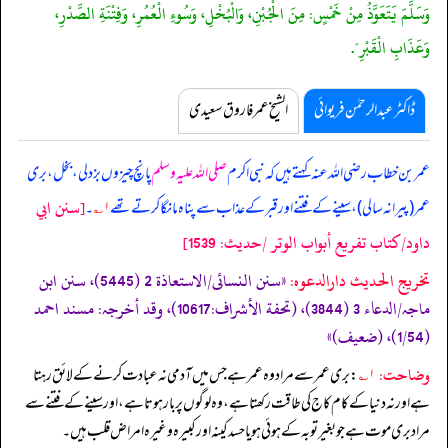
وَسَلَّمَ يَتَعَوَّذُ مِنْ خَمْسٍ: مِنَ الْجُبْنِ، وَالْبُخْلِ، وَسُوءِ الْعُمُرِ، وَفِتْنَةِ الصَّدْرِ،
وَعَذَابِ الْقَبْرِ".
ڈاکٹر عبدالرحمٰن فریوائی
الشیخ عمر فاروق سعیدی
عمر بن خطاب رضی اللہ عنہ کہتے ہیں کہ
نبی اکرم
صلی اللہ علیہ وسلم
پانچ چیزوں بزدلی، بخل، بری
[سنن ابي
عمر (پیرانہ سالی)، سینے کے فتنے اور قبر کے عذاب سے پناہ مانگا کرتے تھے
۱؎
۔
داود/كتاب تفريع أبواب الوتر /حدیث: 1539]
تخریج الحدیث دارالدعوہ:
«‏‏‏‏سنن النسائی/الاستعاذة 2 (5445)، سنن ابن
ماجہ/الدعاء 3 (3844)، (تحفة الأشراف:10617)، وقد أخرجہ: مسند احمد
(1/54)، (ضعیف)»
وضاحت:
۱؎
: بری عمر سے مراد وہ عمر ہے جس میں آدمی نہ عبادت کرنے کے لائق رہتا
ہے اور نہ دنیا کے کام کاج کی طاقت رکھتا ہے، وہ لوگوں پر بار ہوتا ہے، اور سینے کے فتنے سے
مراد بری موت ہے جو بغیر توبہ کے ہوئی ہو یا حسد کینہ اور کبیرہ وغیرہ امراض قلب ہیں۔