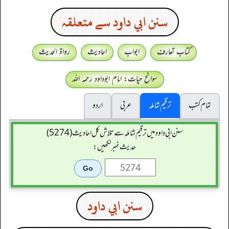
سنن ابي داود سے متعلقہ
کتاب تعارف
ابواب
احادیث
رواۃ الحدیث
سوانح حیات: امام ابوداود رحمہ اللہ
تمام کتب
ترقیم شاملہ
عربی
اردو
سنن ابي داود میں ترقیم شاملہ سے تلاش کل احادیث (5274)
حدیث نمبر لکھیں:
سنن ابي داود