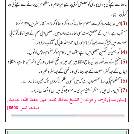
بددعا سے بچنے کی پوری پوری کوشش کرنی چاہیے نیزظالم اورمظلوم بن جانے سے بچنے کی دعا
کرنی چاہیے۔
(3)
اس حدیث مبارکہ سےمعلوم ہواکہ مذکورہ ذکرو دعا کا کرنا اورآغاز سفرمیں التزام کرنا
مستحب ہے۔ اس کےمتعلق بہت سی احادیث وارد ہیں۔ بعض اہل علم نےان اذکار کوکتابی
صورت میں جمع کیا ہےجیسا کہ امام نوری رحمتہ اللہ علیہ کی
”
کتاب الأذکار۔
“
(4)
”
واپسی کی غمگین
“
یعنی میں اپںے مقصد میں ناکام ہوکر مغموم واپس لوٹوں۔
(5)
”
نفع کے بعد نقصان
“
یہ جامع الفاظ ہیں جن میں ہر نفع نقصان اورخیروشرآ جاتا ہے، مثلاً:
ایمان کے بعد کفر، صحت کےبعد بیماری اورغنی کےبعد فقر وغیرہ۔
(6)
”
مظلوم کی بددعا
“
مقصود یہ ہے کہ میں کسی پرظلم نہ کروں تاکہ مجھے بددعا نہ دے۔
(7)
”
اہل ومال میں برا منظر
“
یعنی میری عدم موجودگی میں ان کا نقصان نہ ہو۔
[سنن نسائی ترجمہ و فوائد از الشیخ حافظ محمد امین حفظ اللہ، حدیث/
صفحہ نمبر: 5500]