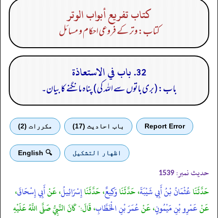
كتاب تفريع أبواب الوتر
کتاب: وتر کے فروعی احکام و مسائل
32. باب في الاستعاذة
باب: (بری باتوں سے اللہ کی) پناہ مانگنے کا بیان۔
Report Error
باب احادیث (17)
مكررات (2)
اظهار التشكيل
🔍 English
حدیث نمبر:
1539
حَدَّثَنَا
عُثْمَانُ بْنُ أَبِي شَيْبَةَ
، حَدَّثَنَا
وَكِيعٌ
، حَدَّثَنَا
إِسْرَائِيلُ
، عَنْ
أَبِي إِسْحَاقَ
،
عَنْ
عَمْرِو بْنِ مَيْمُونٍ
، عَنْ
عُمَرَ بْنِ الْخَطَّابِ
، قَالَ:" كَانَ النَّبِيُّ صَلَّى اللَّهُ عَلَيْهِ