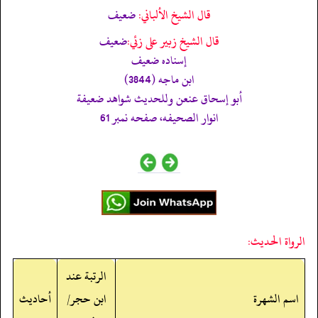
قال الشيخ الألباني:
ضعيف
قال الشيخ زبير على زئي:
ضعيف
إسناده ضعيف
ابن ماجه (3844)
أبو إسحاق عنعن وللحديث شواھد ضعيفة
انوار الصحيفه، صفحه نمبر 61
الرواة الحديث:
الرتبة عند
اسم الشهرة
ابن حجر/
أحاديث