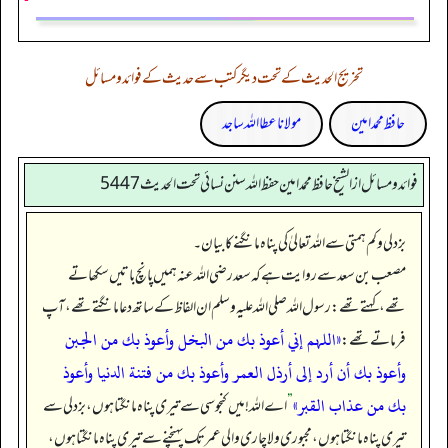
تخریج الحدیث کے تحت دیگر کتب سے حدیث کے فوائد و مسائل
حافظ محمد امین
مولانا عطا اللہ ساجد
فوائد ومسائل از الشيخ حافظ محمد امين حفظ الله سنن نسائي تحت الحديث5447
بزدلی و کم ہمتی سے اللہ تعالیٰ کی پناہ مانگنے کا بیان۔
مصعب بن سعد سے روایت ہے کہ سعد رضی اللہ عنہ ہمیں پانچ باتیں سکھاتے
تھے، کہتے تھے: رسول اللہ صلی اللہ علیہ وسلم ان الفاظ کے ساتھ دعا مانگتے تھے، آپ
«اللہم إني أعوذ بك من البخل وأعوذ بك من الجبن
فرماتے تھے:
وأعوذ بك أن أرد إلى أرذل العمر وأعوذ بك من فتنة الدنيا وأعوذ
بك من عذاب القبر»
”
اے اللہ! میں کنجوسی سے تیری پناہ مانگتا ہوں، بزدلی سے
تیری پناہ مانگتا ہوں، مجبوری و لاچاری والی عمر تک پہنچنے سے تیری پناہ مانگتا ہوں،