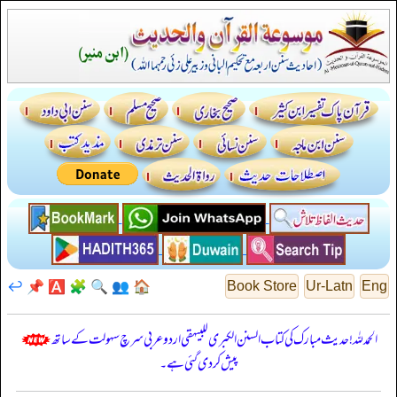
↩️
📌
🅰️
🧩
🔍
👥
🏠
Book Store
Ur-Latn
Eng
الحمدللہ! حدیث مبارک کی کتاب السنن الكبرى للبيهقي اردو عربی سرچ سہولت کے ساتھ
پیش کر دی گئی ہے۔