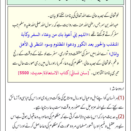
خوشحالی کے بعد بدحالی سے اللہ تعالیٰ کی پناہ مانگنے کا بیان۔
عبداللہ بن سرجس رضی اللہ عنہ سے روایت ہے کہ رسول اللہ صلی اللہ علیہ وسلم جب
«اللہم إني أعوذ بك من وعثاء السفر وكآبة
سفر کرتے تو کہتے تھے:
المنقلب والحور بعد الكور ودعوة المظلوم وسوء المنظر في الأهل
والمال»
”
اے اللہ! میں سفر کی مشقت و دشواری، سفر سے لوٹنے کے وقت کے رنج
و غم، خوشحالی کے بعد بدحالی، مظلوم کی بد دعا، گھربار اور مال میں بری صورت حال سے
[سنن نسائي/كتاب الاستعاذة/حدیث: 5500]
تیری پناہ مانگتا ہوں۔‏‏‏‏
“
اردو حاشہ:
(1)
ہر انسان کواپنے اہل وعیال اورمال ومتاع کی ہلاکت وبربادی اوراس کی تباہی وآزمائش
سے بچنے کے لیے اللہ عزوجل کے حضور ہر وقت دست بدعا رہنا چاہیے۔
(2)
یہ حدیث مبارکہ اس بات پر دلالت کرتی ہے کہ مظلوم کی دعا اوربددعا قبول ہوتی ہے اس
لیے ہر عقیل وفہیم اورباشعور مسلمان مرد وعورت کومظلوم کی دعا حاصل کرنے اوراس کی