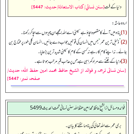
[سنن نسائي/كتاب الاستعاذة/حدیث: 5447]
دنیا کے فت
اردو حاشہ:
(1)
پناہ میں آنے کا مقصود بچاؤ ہے‘ یعنی اے اللہ! مجھے ان چیزوں سے بچا کر رکھنا۔
(2)
”
ذلیل ترین عمر
“
جس میں انسان کی قوتیں جواب دے جائیں۔ انسان کلی طور پر محتاج بن
جائے۔ نہ اپنے کام کا رہے نہ کسی کے کام کا‘ یعنی شدید تر ین بڑھاپا۔
(3)
دنیا کے فتنے سے مراد گمراہی ہے جس پر عذاب قبر مرتب ہوتا ہے۔
[سنن نسائی ترجمہ و فوائد از الشیخ حافظ محمد امین حفظ اللہ، حدیث/
صفحہ نمبر: 5447]
فوائد ومسائل از الشيخ حافظ محمد امين حفظ الله سنن نسائي تحت الحديث5499
بری عمر سے اللہ تعالیٰ کی پناہ مانگنے کا بیان۔