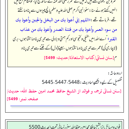
عمرو بن میمون کہتے ہیں کہ میں نے عمر رضی اللہ عنہ کے ساتھ حج کیا، تو مقام جمع میں
انہیں کہتے ہوئے سنا: سنو! نبی اکرم صلی اللہ علیہ وسلم پانچ چیزوں سے پناہ مانگتے
«‏اللہم إني أعوذ بك من البخل والجبن وأعوذ بك
تھے، فرماتے تھے:
من سوء العمر وأعوذ بك من فتنة الصدر وأعوذ بك من عذاب
القبر»
”
اے اللہ! میں بخیلی و کنجوسی اور کم ہمتی و بزدلی سے تیری پناہ مانگتا ہوں، بری
(لاچاری کی) عمر سے تیری پناہ مانگتا ہوں، سینے (دل) کے فتنے سے تیری پناہ
[سنن نسائي/كتاب الاستعاذة/حدیث: 5499]
م
اردو حاشہ:
تفصیل کےلیے دیکھیے احادیث: 5445،5447،5448
[سنن نسائی ترجمہ و فوائد از الشیخ حافظ محمد امین حفظ اللہ، حدیث/
صفحہ نمبر: 5499]
فوائد ومسائل از الشيخ حافظ محمد امين حفظ الله سنن نسائي تحت الحديث5500