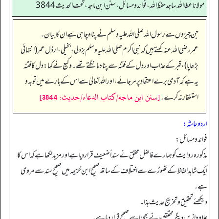
مولانا عطا الله ساجد حفظ الله، فوائد و مسائل، سنن ابن ماجه، تحت الحديث3844
جن چیزوں سے رسول اللہ صلی اللہ علیہ وسلم نے پناہ چاہی ہے ان کا بیان۔
عمر رضی اللہ عنہ کہتے ہیں کہ نبی اکرم صلی اللہ علیہ وسلم بزدلی، بخیلی، ارذل عمر (انتہائی
بڑھاپا)، قبر کے عذاب اور دل کے فتنہ سے پناہ مانگتے تھے۔ وکیع نے کہا: دل کا فتنہ
یہ ہے کہ آدمی برے اعتقاد پر مر جائے، اور اللہ تعالیٰ سے اس کے بارے میں توبہ و
[سنن ابن ماجه/كتاب الدعاء/حدیث: 3844]
استغفار نہ کرے۔
اردو حاشہ:
فوائد ومسائل:
مذکورہ روایت کو ہمارے فاضل محقق نے سنداً ضعیف قرار دیا ہے اور مزید لکھا ہے کہ اس کا
ایک شاہد الفاظ کے تھوڑے سے اختلاف کے ساتھ صحیح ابن خزیمہ میں صحیح سند سے مروی
ہے۔
دیکھئے تحقیق و تخریج حدیث ہذا۔
علاوہ ازیں دیگر محققین نے بھی اسے صحیح قرار دیا ہے۔