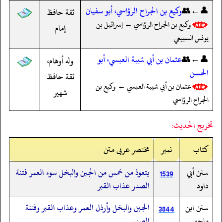
👤←👥
وكيع بن الجراح الرؤاسي، أبو سفيان
ثقة حافظ
وكيع بن الجراح الرؤاسي ← إسرائيل بن
إمام
يونس السبيعي
👤←👥
عثمان بن أبي شيبة العبسي، أبو
وله أوهام،
الحسن
ثقة حافظ
عثمان بن أبي شيبة العبسي ← وكيع بن
شهير
الجراح الرؤاسي
تخريج الحديث:
کتاب
نمبر
مختصر عربی متن
سنن أبي
يتعوذ من خمس من الجبن والبخل سوء العمر فتنة
1539
داود
الصدر عذاب القبر
سنن ابن
الجبن والبخل وأرذل العمر وعذاب القبر وفتنة
3844
ماجه
الصدر