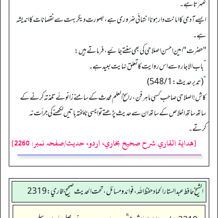
ٹھہرتا ہے۔
ایسے آدمی کا امانت دار ہونا انتہائی ضروری ہے، بصورت دیگر بہت سے نقصانات کا اندیشہ
ہے۔
"حضرت" امین احسن اصلاحی کی بھی سنتے جائیے، فرماتے ہیں:
”
باب الاجارہ سے اس روایت کا تعلق نہایت بعید ہے۔
“
(تدبرحدیث: 548/1)
کاش! اصلاحی صاحب کسی ماہر فن،راسخ العلم محدث کے سامنے زانوئے تلمذتہ کرنے کے
ساتھ ساتھ اخلاص کے ساتھ ان سے حدیث پڑھتے تو ایسی ناپختہ باتیں لکھنے کی جرأت نہ
کرتے۔
[هداية القاري شرح صحيح بخاري، اردو، حدیث/صفحہ نمبر: 2260]
الشيخ حافط عبدالستار الحماد حفظ الله، فوائد و مسائل، تحت الحديث صحيح بخاري:2319