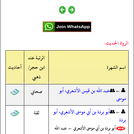
الرواة الحديث:
الرتبة عند
اسم الشهرة
ابن حجر/
أحاديث
ذهبي
👤←👥
عبد الله بن قيس الأشعري، أبو
صحابي
موسى
👤←👥
أبو بردة بن أبي موسى الأشعري، أبو
ثقة
بردة
أبو بردة بن أبي موسى الأشعري ← عبد الله