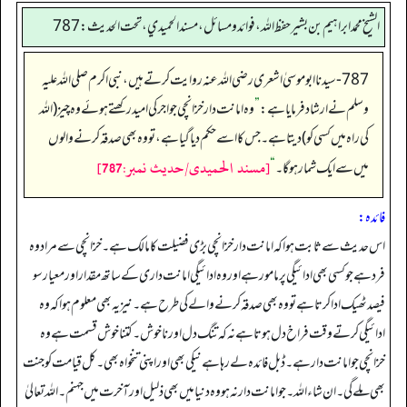
الشيخ محمد ابراهيم بن بشير حفظ الله، فوائد و مسائل، مسند الحميدي، تحت الحديث:787
787- سیدنا ابوموسیٰ اشعری رضی اللہ عنہ روایت کرتے ہیں، نبی اکرم صلی اللہ علیہ
وسلم نے ارشاد فرمایا ہے:
”
وہ امانت دار خزانچی جو اجر کی امید رکھتے ہوئے وہ چیز (اللہ
کی راہ میں کسی کو) دیتا ہے۔ جس کا اسے حکم دیا گیا ہے، تو وہ بھی صد قہ کرنے والوں
[مسند الحمیدی/حدیث نمبر:787]
میں سے ایک شمار ہوگا۔
“
فائدہ:
اس حدیث سے ثابت ہوا کہ امانت دارخزانچی بڑی فضیلت کا مالک ہے۔ خزانچی سے مراد وہ
فرد ہے جو کسی بھی ادائیگی پر مامور ہے اور وہ ادائیگی امانت داری کے ساتھ مقدار اور معیار سو
فیصد ٹھیک ادا کرتا ہے تو وہ بھی صدقہ کرنے والے کی طرح ہے۔ نیز یہ بھی معلوم ہوا کہ وہ
ادائیگی کرتے وقت فراخ دل ہوتا ہے نہ کہ تنگ دل اور نا خوش۔ کتنا خوش قسمت ہے وہ
خزانچی جوامانت دار ہے۔ ڈبل فائدہ لے رہا ہے نیکی بھی اور اپنی تنخواہ بھی۔ کل قیامت کو جنت
بھی ملے گی۔ ان شاء اللہ۔ جو امانت دار نہ ہو وہ دنیا میں بھی ذلیل اور آخرت میں جہنم۔ اللہ تعالیٰ