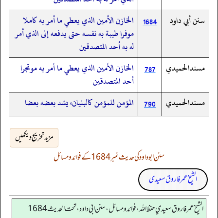
سنن أبي داود
الخازن الأمين الذي يعطي ما أمر به كاملا
1684
موفرا طيبة به نفسه حتى يدفعه إلى الذي أمر
له به أحد المتصدقين
مسندالحميدي
الخازن الأمين الذي يعطي ما أمر به موتجرا
787
أحد المتصدقين
مسندالحميدي
المؤمن للمؤمن كالبنيان، يشد بعضه بعضا
790
مزید تخریج دیکھیں
سنن ابوداود کی حدیث نمبر 1684 کے فوائد و مسائل
الشیخ عمر فاروق سعیدی
الشيخ عمر فاروق سعيدي حفظ الله، فوائد و مسائل، سنن ابي داود ، تحت الحديث 1684