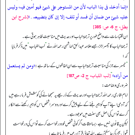
«إنما أدخلہ فى ہذا الباب، لأن من المستوجر على شیئ فہو أمین فیہ، ولیس
علیہ شیئ من ضمان أن فسد أو تلف، إلا إن کان بتضییعہ۔»
[شرح ابن
بطل، ج 6، ص: 385]
ان اقتباسات سے واضح طور پر ترجمۃ الباب اور حدیث میں مناسبت ظاہر ہوتی ہے۔
ترجمۃ الباب کا تیسرا جزء جسے علامہ عبدالحق الہاشمی رحمہ اللہ نے
”
لب اللباب
“
میں ذکر فرمایا
کہ:
«ومن لم یستعمل
”
تیسرے جزء کی مناسبت ترجمۃ الباب سے ان الفاظوں کے ساتھ ہے:
من أرادہ»
[لب اللباب، ج 2، ص187]
“
ضروری وضاحت:
امام بخاری رحمہ اللہ ترجمۃ الباب اور حدیث کے ذریعے یہ سمجھانے کی کو شش فرما رہے ہیں
کہ آدمی اپنے آپ کو اجیر بننے کے لیے پیش کرے اور دوسرا شخص اس کو اجیر رکھنے سے انکار
کرے تو اس کی اصل بھی سنت میں موجود ہے۔
لیکن یہ قانون نہیں ہے، بسا اوقات اگر کوئی شخص خود درخواست کرے تو اس کی درخواست
قبول بھی کی جا سکتی ہے۔ اللہ تعالیٰ قرآن مجید میں فرماتا ہے: