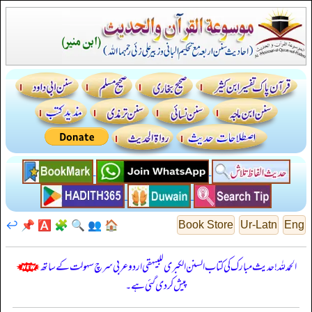
↩️
📌
🅰️
🧩
🔍
👥
🏠
Book Store
Ur-Latn
Eng
الحمدللہ! حدیث مبارک کی کتاب السنن الكبرى للبيهقي اردو عربی سرچ سہولت کے ساتھ
پیش کر دی گئی ہے۔