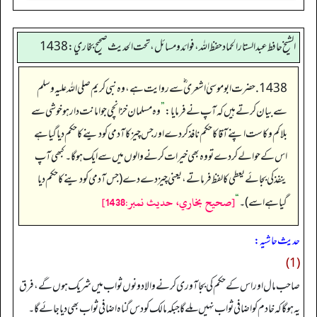
الشيخ حافط عبدالستار الحماد حفظ الله، فوائد و مسائل، تحت الحديث صحيح بخاري:1438
1438. حضرت ابو موسیٰ اشعری ؓ سے روایت ہے، وہ نبی کریم صلی اللہ علیہ وسلم
سے بیان کرتے ہیں کہ آپ نے فرمایا:
”
وہ مسلمان خزانچی جو امانت دار ہو خوشی سے
بلا کم وکاست اپنے آقا کاحکم نافذ کردے اورجس چیز کا آدمی کو دینے کا حکم دیا گیا ہے
اس کے حوالے کردے تو وہ بھی خیرات کرنے والوں میں سے ایک ہوگا۔ کبھی آپ
ينفذ کی بجائے يعطي کا لفظ فرماتے، یعنی چیز دے دے(جس آدمی کو دینے کا حکم دیا
[صحيح بخاري، حديث نمبر:1438]
گیا ہےاسے)۔
“
حدیث حاشیہ:
(1)
صاحب مال اور اس کے حکم کی بجا آوری کرنے والا دونوں ثواب میں شریک ہوں گے، فرق
یہ ہو گا کہ خادم کو اضافی ثواب نہیں ملے گا جبکہ مالک کو دس گناہ اضافی ثواب بھی دیا جائے گا۔