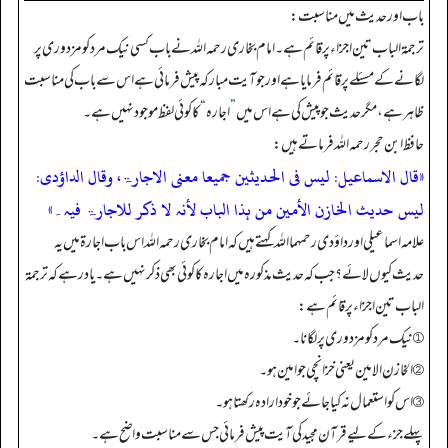
باب اور حدیث میں مناسبت:
ترجمۃ الباب تین اجزاء پر قائم ہے۔ امام بخاری رحمہ اللہ نے باب کسی نیک مرد کو مزدوری پر
لگانے کے مسئلے پر قائم فرمایا ہے اور جو آیت مبارکہ پیش فرمائی ہے اس سے باب کی مناسبت
ظاہر ہے، مگر حدیث جو پیش کی ہے اس میں
”
اجارہ
“
کا کوئی لفظ موجود نہیں ہے۔
حافظ ابن حجر رحمہ اللہ فرماتے ہیں:
«قال الاسماعیل: لیس فى الحدیثین جمیعا معنى الاجارۃ، وقال الداؤدی:
لیس حدیث الخازن الأمین من ہذا الباب لأنہ لا ذکر للاجارۃ فیہ۔»
علامہ اسماعیلی اور داؤدی رحمہما اللہ کہتے ہیں کہ امام بخاری رحمہ اللہ اس باب اجارۃ میں یہ
حدیث کیوں لائے؟ جب کہ حدیث مذکورہ میں اجارہ کا کوئی بھی ذکر نہیں ہے۔ یاد رہے کہ ترجمۃ
الباب تین اجزاء پر قائم ہے:
① نیک مرد کو مزدوری پر لگانا۔
② الخازن الامین یعنی خزانچی جو امین ہو۔
③ اس کو استعمال نہ کیا جائے جو خود ارادہ رکھتا ہو۔
پہلے جزء کے لیے قرآن مجید کی آیت پیش فرمائی جس سے مناسبت واضح ہے۔