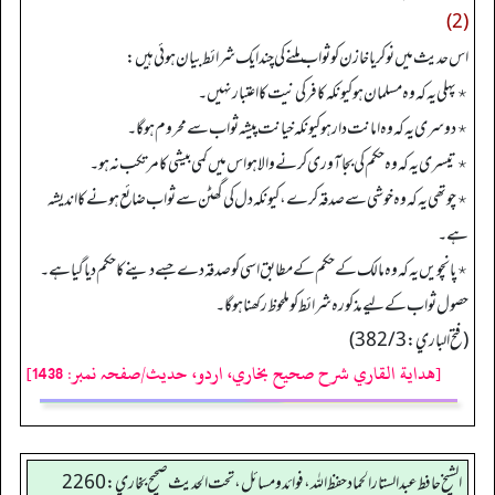
(2)
اس حدیث میں نوکر یا خازن کو ثواب ملنے کی چند ایک شرائط بیان ہوئی ہیں:
٭ پہلی یہ کہ وہ مسلمان ہو کیونکہ کافر کی نیت کا اعتبار نہیں۔
٭ دوسری یہ کہ وہ امانت دار ہو کیونکہ خیانت پیشہ ثواب سے محروم ہو گا۔
٭ تیسری یہ کہ وہ حکم کی بجا آوری کرنے والا ہو اس میں کمی بیشی کا مرتکب نہ ہو۔
٭ چوتھی یہ کہ وہ خوشی سے صدقہ کرے، کیونکہ دل کی گھٹن سے ثواب ضائع ہونے کا اندیشہ
ہے۔
٭ پانچویں یہ کہ وہ مالک کے حکم کے مطابق اسی کو صدقہ دے جسے دینے کا حکم دیا گیا ہے۔
حصول ثواب کے لیے مذکورہ شرائط کو ملحوظ رکھنا ہو گا۔
(فتح الباري: 382/3)
[هداية القاري شرح صحيح بخاري، اردو، حدیث/صفحہ نمبر: 1438]
الشيخ حافط عبدالستار الحماد حفظ الله، فوائد و مسائل، تحت الحديث صحيح بخاري:2260