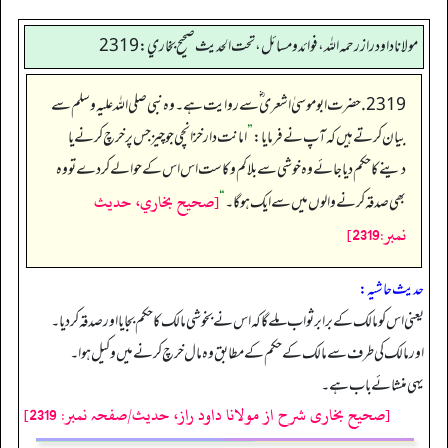
مولانا داود راز رحمه الله، فوائد و مسائل، تحت الحديث صحيح بخاري: 2319
2319. حضرت ابو موسیٰ اشعری ؓ سے روایت ہے۔ وہ نبی صلی اللہ علیہ وسلم سے
بیان کرتے ہیں کہ آپ نے فرمایا:
”
امانت دار خزانچی جو چیز جس پر خرچ کرنے یا
دینے کا حکم دیا جائے وہ خوشی سے بلا کم و کاست اس اس کے حوالے کردے تو وہ
[صحيح بخاري، حديث
بھی صدقہ کرنے والوں میں سے ایک ہو گا۔
“
نمبر:2319]
حدیث حاشیہ:
یعنی اس کو مالک کے برابر ثواب ملے گا کہ اس نے بخوشی مالک کا حکم بجایا اور صدقہ کردیا۔
اور مالک کی طرف سے مالک کے حکم کے مطابق وہ مال خرچ کرنے میں وکیل ہوا۔
یہی منشائے باب ہے۔
[صحیح بخاری شرح از مولانا داود راز، حدیث/صفحہ نمبر: 2319]