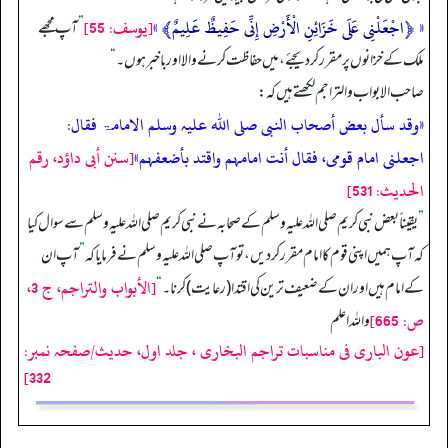
«
﴿اجْعَلْنِی عَلَى خَزَائِنِ الْأَرْضِ إِنِّی حَفِیظٌ عَلِیمٌ﴾
»
[یوسف: 55]
”
آپ مجھے
ملک کے خزانوں پر مقرر کر دیجئے، میں حفاظت کرنے والا اور باخبر ہوں۔
“
صاحب الابواب والتراجم لکھتے ہیں کہ:
«وقد سأل بعض أصحاب النبى صلى اللہ علیہ وسلم الامامۃ فقال:
اجعلنی امام قومی، فقال أنت امامہم واقتد بأضعفہم»
[سنن أبى داؤد، رقم
الحدیث: 531]
”
یقیناً بعض نبی کریم صلی اللہ علیہ وسلم کے صحابہ نے نبی کریم صلی اللہ علیہ وسلم سے سوال کیا
کہ آپ ہمیں اپنی قوم کا امام مقرر کر دیں، تو آپ صلی اللہ علیہ وسلم نے فرمایا کہ
”
آپ ان
[الأبواب والتراجم، ج 3،
کے امام ہیں اور ان کے ضعیف ترین کی اقتدا (رعایت) کرنا۔
“
ص: 665]
واللہ اعلم
[عون الباری فی مناسبات تراجم البخاری ، جلد اول، حدیث/صفحہ نمبر:
332]