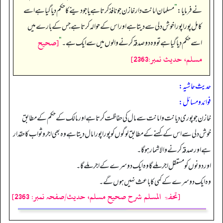
نے فرمایا:
”
مسلمان امانت دار خازن جو نافذ کرتا ہے یا جو دینے کا حکم دیا گیا ہے اسے
کامل پورا پورا خوش دلی سے دیتا ہے اور اس کے حوالہ کرتا ہے جس کے بارے میں
[صحيح
اسے حکم دیا گیا ہے تو وہ دو صدقہ کرنے والوں میں سے ایک ہے۔
“
مسلم، حديث نمبر:2363]
حدیث حاشیہ:
فوائد ومسائل:
خازن جو پوری دیانت و امانت سے مال کی حفاظت کرتا ہے اور مالک کے حکم کے مطابق
خوش دلی سے اس کے کہنے کے مطابق لوگوں کو پورا پورا مال دیتا ہے وہ بھی اجرو ثواب کا حقدار
ہے اور صدقہ کرنے والا شمار ہو گا۔
اور دونوں کو مستقل اجر ملے گا وہ ایک دوسرے کے اجر ملےگا۔
وہ ایک دوسرے کے کمی کا باعث نہیں ہوں گے۔
[تحفۃ المسلم شرح صحیح مسلم، حدیث/صفحہ نمبر: 2363]