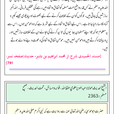
اللہ علیہ وسلم نے کس قدر واضح امت مسلمہ کو اتفاق و اتحاد میں رہنے کی تلقین فرمائی۔ اللہ اکبر
سازشیں کی جاتی ہیں۔ لوگوں کو ان کے خلاف کرنے کے لیے جھوٹ اور چاپلوی جیسے کبیرہ
گناہ کاسہارا لیا جاتا ہے۔ اس لیے اتفاق و اتحاد کے لیے شرط ہے کہ وہ مومن ہوں۔ اس سے
یہ معلوم ہوا کہ جو اپنے مسلمان بھائیوں کی تائید کرنے کی بجائے ان کے خلاف سازشیں اور
پروپیگنڈہ کرتے ہیں وہ مومن نہیں ہیں۔ مومن اتفاق و اتحاد کی دعوت دینے والے ہوتے
ہیں۔
[مسند الحمیدی شرح از محمد ابراهيم بن بشير، حدیث/صفحہ نمبر:
791]
الشيخ الحديث مولانا عبدالعزيز علوي حفظ الله، فوائد و مسائل، تحت الحديث ، صحيح
مسلم: 2363
حضرت ابو موسیٰ رضی اللہ تعالیٰ عنہ سے روایت ہے کہ نبی اکرم صلی اللہ علیہ وسلم