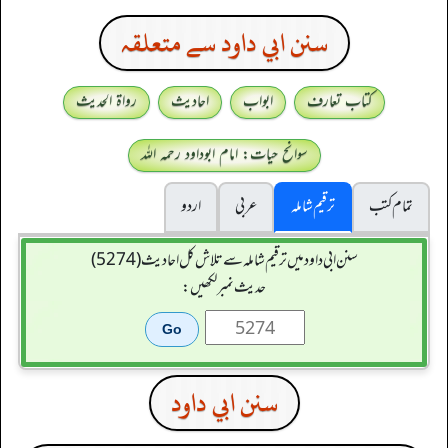
سنن ابي داود سے متعلقہ
کتاب تعارف
ابواب
احادیث
رواۃ الحدیث
سوانح حیات: امام ابوداود رحمہ اللہ
تمام کتب
ترقیم شاملہ
عربی
اردو
سنن ابي داود میں ترقیم شاملہ سے تلاش کل احادیث (5274)
حدیث نمبر لکھیں:
سنن ابي داود