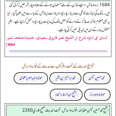
1684. اردو حاشیہ: ایسے خازن کےلئے مسلمان ہونے کے علاوہ چار شرطیں زکر کی گئی
ہیں۔مالک کی اجازت خوشی سے دینا۔پورا پورا دینا اسے دینا جس کے بارے میں حکمدیا گیا۔نیز
یہ بھی معلوم ہواکہ صدقہ کرنے والے کو اصل مالک کی ہدایات پر پورا پورا عمل کرنا چاہیے۔بغیر
معقول عذر کے ان میں تبدیلی نہیں کرنی چاہیے۔
[سنن ابی داود شرح از الشیخ عمر فاروق سعیدی، حدیث/صفحہ نمبر:
1684]
تخریج الحدیث کے تحت دیگر کتب سے حدیث کے فوائد و مسائل
محمد حسین میمن
محمد ابراہیم بن بشیر
مولانا عبد العزیز علوی
مولانا داود راز
الشیخ عبدالستار الحماد
الشيخ محمد حسين ميمن حفظ الله، فوائد و مسائل، تحت الحديث صحيح بخاري 2260