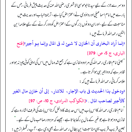
دوسرے جزء کے لیے سیدنا ابوموسی الاشعری رضی اللہ عنہ کی حدیث پیش فرمائی، جس کے
بارے میں امام اسماعیلی اور داؤدی نے اعتراض کیا ہے، ترجمۃ الباب اور حدیث میں
مناسبت کے لیے، اور ان دونوں بزرگوں کے اعتراض کو دور کرنے کے لیے علامہ ابن
التین رحمہ اللہ فرماتے ہیں:
«إنما أراد البخاری أن الخازن لا شیئ لہ فى المال وإنما ہو أجیر»
[فتح
الباری، ج 5، ص: 379]
”
یعنی امام بخاری رحمہ اللہ کی مراد وہ خازن ہے کہ جمع شدہ مال میں اس کی اپنی کوئی چیز نہ ہو اور
ظاہر ہے کہ وہ اجیر ہی ہوا کرتا ہے۔
“
علامہ کرمانی رحمہ اللہ فرماتے ہیں کہ:
«ودخول ہذا الحدیث فى باب الإجارۃ للاشارۃ إلى أن خازن مال الغیر
کالأجیر لصاحب المال۔»
[الکواکب الدرادی، ج 10، ص: 97]
”
امام بخاری رحمہ اللہ کا اس باب میں اس حدیث کا داخل کرنا اس بات کی طرف اشارہ ہے کہ
خازن وہ ہوتا ہے جو غیر کے مال پر رکھا جاتا ہے، جیسے کہ مزدور صاحب مال کے لیے۔
“
بعین قریب قریب یہی مناسبت ابن بطال رحمہ اللہ نے بھی دی ہے، آپ رقمطراز ہیں: