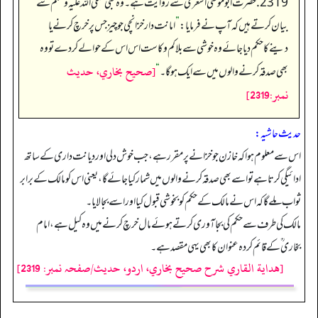
2319. حضرت ابو موسیٰ اشعری ؓ سے روایت ہے۔ وہ نبی صلی اللہ علیہ وسلم سے
بیان کرتے ہیں کہ آپ نے فرمایا:
”
امانت دار خزانچی جو چیز جس پر خرچ کرنے یا
دینے کا حکم دیا جائے وہ خوشی سے بلا کم و کاست اس اس کے حوالے کردے تو وہ
[صحيح بخاري، حديث
بھی صدقہ کرنے والوں میں سے ایک ہو گا۔
“
نمبر:2319]
حدیث حاشیہ:
اس سے معلوم ہوا کہ خازن جو خزانے پر مقرر ہے،جب خوش دلی اور دیانت داری کے ساتھ
ادائیگی کرتا ہے تو اسے بھی صدقہ کرنے والوں میں شمار کیا جائے گا، یعنی اس کو مالک کے برابر
ثواب ملے گا کہ اس نے مالک کے حکم کو بخوشی قبول کیا اور اسے بجالایا۔
مالک کی طرف سے حکم کی بجا آوری کرتے ہوئے مال خرچ کرنے میں وہ کیل ہے، امام
بخاری ؒ کے قائم کردہ عنوان کا بھی یہی مقصد ہے۔
[هداية القاري شرح صحيح بخاري، اردو، حدیث/صفحہ نمبر: 2319]