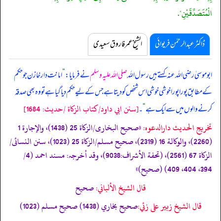
الْمُتَصَدِّقَيْنِ".
ڈاکٹر عبدالرحمٰن فریوائی
الشیخ عمر فاروق سعیدی
ابوموسیٰ رضی اللہ عنہ کہتے ہیں
رسول اللہ
صلی اللہ علیہ وسلم
نے فرمایا:
”
امانت دار خازن جو حکم
کے مطابق پورا پورا خوشی خوشی اس شخص کو دیتا ہے جس کے لیے حکم دیا گیا ہے تو وہ بھی صدقہ
[سنن ابي داود/كتاب الزكاة /حدیث: 1684]
کرنے والوں میں سے ایک ہے
“
۔
تخریج الحدیث دارالدعوہ:
«‏‏‏‏صحیح البخاری/الزکاة 25 (1438)، والإجارة 1
(2260)، والوکالة 16 (2319)، صحیح مسلم/الزکاة 25 (1023)، سنن النسائی/
الزکاة 67 (2561)، (تحفة الأشراف:9038)، وقد أخرجہ: مسند احمد (4/
394، 404، 409) (صحیح)»
قال الشيخ الألباني:
صحيح
قال الشيخ زبير على زئي:
صحيح بخاري (1438) صحيح مسلم (1023)