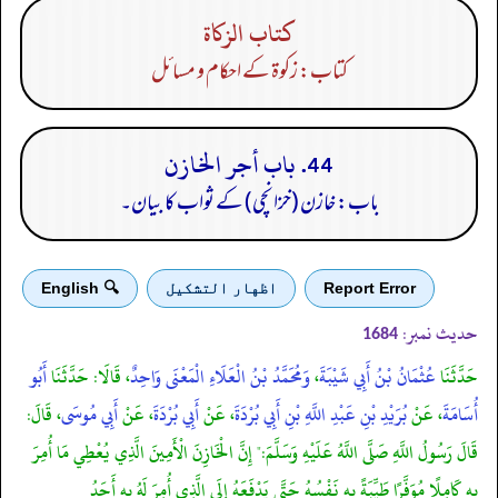
كتاب الزكاة
کتاب: زکوۃ کے احکام و مسائل
44. باب أجر الخازن
باب: خازن (خزانچی) کے ثواب کا بیان۔
Report Error
اظهار التشكيل
🔍 English
حدیث نمبر:
1684
حَدَّثَنَا
عُثْمَانُ بْنُ أَبِي شَيْبَةَ
،
وَمُحَمَّدُ بْنُ الْعَلَاءِ الْمَعْنَى وَاحِدٌ
، قَالَا: حَدَّثَنَا
أَبُو
أُسَامَةَ
، عَنْ
بُرَيْدِ بْنِ عَبْدِ اللَّهِ بْنِ أَبِي بُرْدَةَ
، عَنْ
أَبِي بُرْدَةَ
، عَنْ
أَبِي مُوسَى
، قَالَ:
قَالَ رَسُولُ اللَّهِ صَلَّى اللَّهُ عَلَيْهِ وَسَلَّمَ:" إِنَّ الْخَازِنَ الْأَمِينَ الَّذِي يُعْطِي مَا أُمِرَ
بِهِ كَامِلًا مُوَفَّرًا طَيِّبَةً بِهِ نَفْسُهُ حَتَّى يَدْفَعَهُ إِلَى الَّذِي أُمِرَ لَهُ بِهِ أَحَدُ