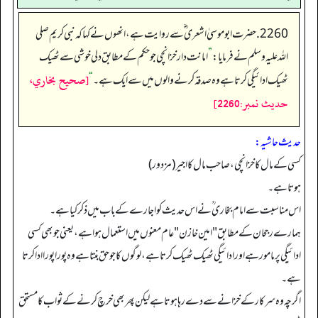
2260. حضرت ابو موسیٰ اشعری ؓ سے روایت ہے، انھوں نے کہا کہ نبی کریم صلی
اللہ علیہ وسلم نے فرمایا:
”
امانت دار خزانچی جو حکم کے مطابق دلی خوشی سے ٹھیک
[صحيح بخاري،
ٹھیک ادائیگی کرتا ہے وہ صدقہ کرنے والوں میں سے ایک ہے۔
“
حديث نمبر:2260]
حدیث حاشیہ:
کسی کے مال کا خزانچی، صاحب مال کا اجیر (مزدور)
ہوتا ہے۔
اس مناسبت سے امام بخاری ؒ نے اس حدیث کو اجارے کے باب میں ذکر کیا ہے۔
ہمارے رجحان کے مطابق "امین خازن" عام معنوں میں استعمال ہوا ہے، یعنی جو بھی کسی
ادائیگی پر مامور ہے اور ادائیگی ٹھیک ٹھیک کرتا ہے، لوگوں کا جو حق بنتا ہے وہ پورا پورا ادا کرتا
ہے۔
اگرچہ وہ سرکار کے خزانے سے دے رہا ہوتا ہے لیکن پھر بھی خرچ کرنے کے ثواب کا مستحق