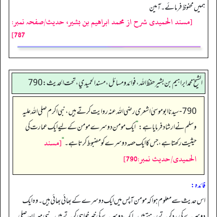
ہمیں محفوظ فرمائے۔ آمین
[مسند الحمیدی شرح از محمد ابراهيم بن بشير، حدیث/صفحہ نمبر:
787]
الشيخ محمد ابراهيم بن بشير حفظ الله، فوائد و مسائل، مسند الحميدي، تحت الحديث:790
790- سیدنا ابوموسیٰ اشعری رضی اللہ عنہ روایت کرتے ہیں، نبی اکرم صلی اللہ علیہ
وسلم نے ارشاد فرمایا ہے:
”
ایک مومن دوسرے مومن کے لیے ایک عمارت کی
[مسند
حیثیت رکھتا ہے، جس کا ایک حصہ دوسرے کو مضبوط کرتا ہے۔‏‏‏‏
“
الحمیدی/حدیث نمبر:790]
فائدہ:
اس حدیث سے معلوم ہوا کہ مومن آپس میں ایک دوسرے کے بھائی بھائی ہیں۔ وہ ایک
دوسرے کی مدد کرتے رہتے ہیں۔ ایک دوسرے کی خیر خواہی کرتے ہیں۔ نبی مہربان صلی