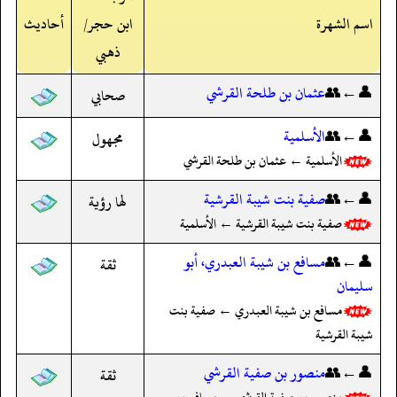
اسم الشهرة
ابن حجر/
أحاديث
ذهبي
👤←👥
عثمان بن طلحة القرشي
صحابي
👤←👥
الأسلمية
مجهول
الأسلمية ← عثمان بن طلحة القرشي
👤←👥
صفية بنت شيبة القرشية
لها رؤية
صفية بنت شيبة القرشية ← الأسلمية
👤←👥
مسافع بن شيبة العبدري، أبو
ثقة
سليمان
مسافع بن شيبة العبدري ← صفية بنت
شيبة القرشية
👤←👥
منصور بن صفية القرشي
ثقة