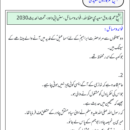
الشیخ عمر فاروق سعیدی
الشيخ عمر فاروق سعيدي حفظ الله، فوائد و مسائل، سنن ابي داود ، تحت الحديث 2030
فوائد ومسائل:
دو سینگوں سے مراد حضرت ابراہیم ؑ کے لئے اسماعیل ؑ کے فدیہ میں آنے والے مینڈھے کے
سینگ ہیں۔
جو کعبہ کے اندر محفوظ تھے۔
2۔
عام قاعدہ ہے کہ نمازی کے آگے ایسی کوئی چیز نہیں ہونی چاہیے۔
جو اس کی نظر یا دل کو مشغول کرنے والی ہو۔
جیسے کہ صحیحین میں حدیث ہے۔
کہ رسول اللہ صلی اللہ علیہ وسلم نے اپنی سیاہ منقش چادرکے متعلق ف فرمایا تھا۔
میری یہ خمیصہ چادر ابوجہم کے پاس لے جائو۔