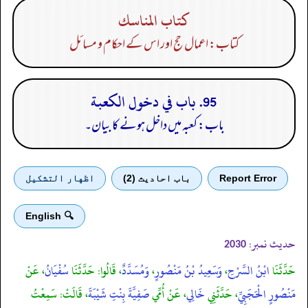
كتاب المناسك
کتاب: اعمال حج اور اس کے احکام و مسائل
95. باب في دخول الكعبة
باب: کعبہ میں داخل ہونے کا بیان۔
Report Error
باب احادیث (2)
اظهار التشكيل
🔍 English
حدیث نمبر:
2030
حَدَّثَنَا
ابْنُ السَّرْحِ
،
وَسَعِيدُ بْنُ مَنْصُورٍ
،
وَمُسَدَّدٌ
، قَالُوا: حَدَّثَنَا
سُفْيَانُ
، عَنْ
مَنْصُورٍ الْحَجَبِيِّ
، حَدَّثَنِي
خَالِي
، عَنْ أُمِّي
صَفِيَّةَ بِنْتِ شَيْبَةَ
، قَالَتْ: سَمِعْتُ