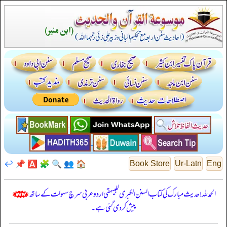
↩️
📌
🅰️
🧩
🔍
👥
🏠
Book Store
Ur-Latn
Eng
الحمدللہ! حدیث مبارک کی کتاب السنن الكبرى للبيهقي اردو عربی سرچ سہولت کے ساتھ
پیش کر دی گئی ہے۔