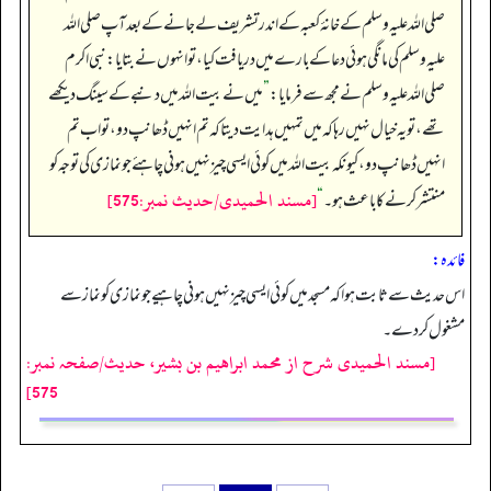
صلی اللہ علیہ وسلم کے خانۂ کعبہ کے اندر تشریف لے جانے کے بعد آپ صلی اللہ
علیہ وسلم کی مانگی ہوئی دعا کے بارے میں دریافت کیا، تو انہوں نے بتایا: نبی اکرم
صلی اللہ علیہ وسلم نے مجھ سے فرمایا:
”
میں نے بیت اللہ میں دنبے کے سینگ دیکھے
تھے، تو یہ خیال نہیں رہا کہ میں تمہیں ہدایت دیتا کہ تم انہیں ڈھانپ دو، تو اب تم
انہیں ڈھانپ دو، کیونکہ بیت اللہ میں کوئی ایسی چیز نہیں ہونی چاہئے جو نمازی کی توجہ کو
[مسند الحمیدی/حدیث نمبر:575]
منتشر کرنے کا باعث ہو۔
“
فائدہ:
اس حدیث سے ثابت ہوا کہ مسجد میں کوئی ایسی چیز نہیں ہونی چاہیے جو نمازی کو نماز سے
مشغول کر دے۔
[مسند الحمیدی شرح از محمد ابراهيم بن بشير، حدیث/صفحہ نمبر:
575]