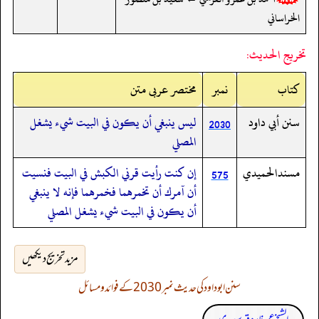
الخراساني
تخريج الحديث:
کتاب
نمبر
مختصر عربی متن
سنن أبي داود
ليس ينبغي أن يكون في البيت شيء يشغل
2030
المصلي
مسندالحميدي
إن كنت رأيت قرني الكبش في البيت فنسيت
575
أن آمرك أن تخمرهما فخمرهما فإنه لا ينبغي
أن يكون في البيت شيء يشغل المصلي
مزید تخریج دیکھیں
سنن ابوداود کی حدیث نمبر 2030 کے فوائد و مسائل