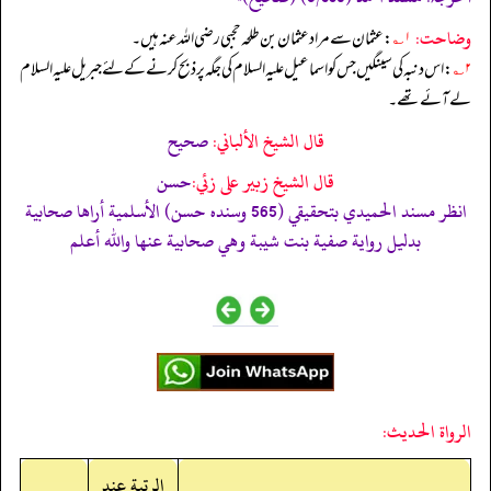
وضاحت:
۱؎
: عثمان سے مراد عثمان بن طلحہ حجبی رضی اللہ عنہ ہیں۔
۲؎
: اس دنبہ کی سینگیں جس کو اسماعیل علیہ السلام کی جگہ پر ذبح کرنے کے لئے جبریل علیہ السلام
لے آئے تھے۔
قال الشيخ الألباني:
صحيح
قال الشيخ زبير على زئي:
حسن
انظر مسند الحميدي بتحقيقي (565 وسنده حسن) الأسلمية أراھا صحابية
بدليل رواية صفية بنت شيبة وھي صحابية عنھا والله أعلم
الرواة الحديث:
الرتبة عند