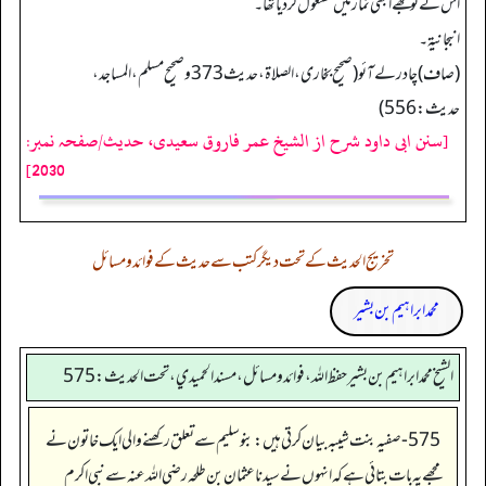
اس نے تو مجھے ابھی نماز میں مشغول کردیا تھا۔
انبجانیۃ۔
(صاف)چادر لے آئو (صحیح بخاری، الصلاة، حدیث 373 و صحیح مسلم، المساجد،
حدیث: 556)
[سنن ابی داود شرح از الشیخ عمر فاروق سعیدی، حدیث/صفحہ نمبر:
2030]
تخریج الحدیث کے تحت دیگر کتب سے حدیث کے فوائد و مسائل
محمد ابراہیم بن بشیر
الشيخ محمد ابراهيم بن بشير حفظ الله، فوائد و مسائل، مسند الحميدي، تحت الحديث:575
575- صفیہ بنت شیبہ بیان کرتی ہیں: بنو سلیم سے تعلق رکھنے والی ایک خاتون نے
مجھے یہ بات بتائی ہے کہ انہوں نے سیدنا عثمان بن طلحہ رضی اللہ عنہ سے نبی اکرم