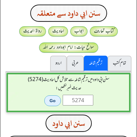
سنن ابي داود سے متعلقہ
کتاب تعارف
ابواب
احادیث
رواۃ الحدیث
سوانح حیات: امام ابوداود رحمہ اللہ
تمام کتب
ترقیم شاملہ
عربی
اردو
سنن ابي داود میں ترقیم شاملہ سے تلاش کل احادیث (5274)
حدیث نمبر لکھیں:
سنن ابي داود