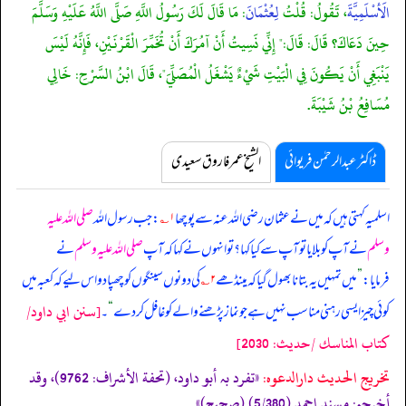
الَأسْلَمِيَّةَ
، تَقُولُ: قُلْتُ
لِعُثْمَانَ
: مَا قَالَ لَكَ رَسُولُ اللَّهِ صَلَّى اللَّهُ عَلَيْهِ وَسَلَّمَ
حِينَ دَعَاكَ؟ قَالَ: قَالَ:" إِنِّي نَسِيتُ أَنْ آمُرَكَ أَنْ تُخَمِّرَ الْقَرْنَيْنِ، فَإِنَّهُ لَيْسَ
يَنْبَغِي أَنْ يَكُونَ فِي الْبَيْتِ شَيْءٌ يَشْغَلُ الْمُصَلِّيَ"، قَالَ ابْنُ السَّرْحِ: خَالِي
مُسَافِعُ بْنُ شَيْبَةَ.
ڈاکٹر عبدالرحمٰن فریوائی
الشیخ عمر فاروق سعیدی
اسلمیہ کہتی ہیں کہ
میں نے عثمان رضی اللہ عنہ سے پوچھا
۱؎
: جب رسول اللہ
صلی اللہ علیہ
وسلم
نے آپ کو بلایا تو آپ سے کیا کہا؟ تو انہوں نے کہا کہ آپ
صلی اللہ علیہ وسلم
نے
فرمایا:
”
میں تمہیں یہ بتانا بھول گیا کہ مینڈھے
۲؎
کی دونوں سینگوں کو چھپا دو اس لیے کہ کعبہ میں
[سنن ابي داود/
کوئی چیز ایسی رہنی مناسب نہیں ہے جو نماز پڑھنے والے کو غافل کر دے
“
۔
كتاب المناسك /حدیث: 2030]
تخریج الحدیث دارالدعوہ:
«‏‏‏‏تفرد بہ أبو داود، (تحفة الأشراف: 9762)، وقد
أخرجہ: مسند احمد (5/380) (صحیح)»