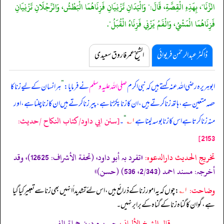
الزِّنَا"، بِهَذِهِ الْقِصَّةِ، قَالَ:" وَالْيَدَانِ تَزْنِيَانِ فَزِنَاهُمَا الْبَطْشُ، وَالرِّجْلَانِ تَزْنِيَانِ
فَزِنَاهُمَا الْمَشْيُ، وَالْفَمُ يَزْنِي فَزِنَاهُ الْقُبَلُ".
ڈاکٹر عبدالرحمٰن فریوائی
الشیخ عمر فاروق سعیدی
ابوہریرہ رضی اللہ عنہ کہتے ہیں کہ
نبی اکرم
صلی اللہ علیہ وسلم
نے فرمایا:
”
ہر انسان کے لیے زنا کا
حصہ متعین ہے، ہاتھ زنا کرتے ہیں، ان کا زنا پکڑنا ہے، پیر زنا کرتے ہیں ان کا زنا چلنا ہے، اور
[سنن ابي داود/كتاب النكاح /حدیث:
منہ زنا کرتا ہے اس کا زنا بوسہ لینا ہے
۱؎
“
۔
2153]
تخریج الحدیث دارالدعوہ:
«‏‏‏‏تفرد بہ أبو داود، (تحفة الأشراف: 12625)، وقد
أخرجہ: مسند احمد (2/343، 536) (حسن)»
وضاحت:
۱؎
: چوں کہ یہ امور زنا کے ذرائع ہیں، اس لئے تشدیداً انہیں بھی زنا سے تعبیر کیا گیا
ہے، گو ان کا گناہ زنا کے گناہ کے برابر نہیں۔
قال الشيخ الألباني:
حسن م دون جملة الفم