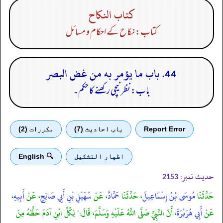
كتاب النكاح
کتاب: نکاح کے احکام و مسائل
44. باب ما يؤمر به من غض البصر
باب: نظر نیچی رکھنے کا حکم۔
Report Error
باب احادیث (7)
مكررات (2)
اظهار التشكيل
🔍 English
حدیث نمبر:
2153
حَدَّثَنَا
مُوسَى بْنُ إِسْمَاعِيلَ
، حَدَّثَنَا
حَمَّادٌ
، عَنْ
سُهَيْلِ بْنِ أَبِي صَالِحٍ
، عَنْ
أَبِيهِ
،
عَنْ
أَبِي هُرَيْرَةَ
، أَنّ النَّبِيَّ صَلَّى اللَّهُ عَلَيْهِ وَسَلَّمَ، قَالَ:" لِكُلِّ ابْنِ آدَمَ حَظُّهُ مِنَ