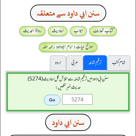
سنن ابي داود سے متعلقہ
کتاب تعارف
ابواب
احادیث
رواۃ الحدیث
سوانح حیات: امام ابوداود رحمہ اللہ
تمام کتب
ترقیم شاملہ
عربی
اردو
سنن ابي داود میں ترقیم شاملہ سے تلاش کل احادیث (5274)
حدیث نمبر لکھیں:
سنن ابي داود