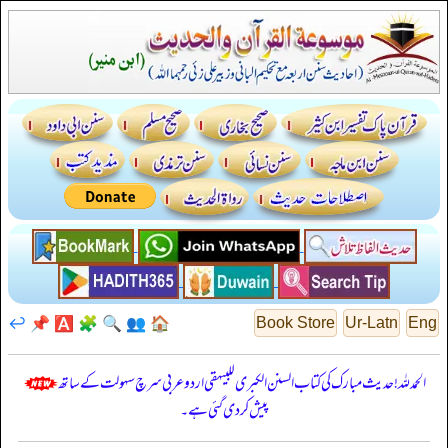
↩️
📌
🅰️
🧩
🔍
👥
🏠
Book Store
Ur-Latn
Eng
الحمدللہ! حدیث مبارک کی کتاب السنن الكبرى للبيهقي اردو عربی سرچ سہولت کے ساتھ
پیش کر دی گئی ہے۔