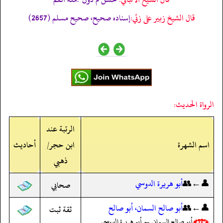
قال الشيخ زبير على زئي:
إسناده صحيح، صحيح مسلم (2657)
الرواة الحديث:
الرتبة عند
اسم الشهرة
ابن حجر/
أحاديث
ذهبي
👤←👥
أبو هريرة الدوسي
صحابي
👤←👥
أبو صالح السمان، أبو صالح
ثقة ثبت
أبو صالح السمان ← أبو هريرة الدوسي