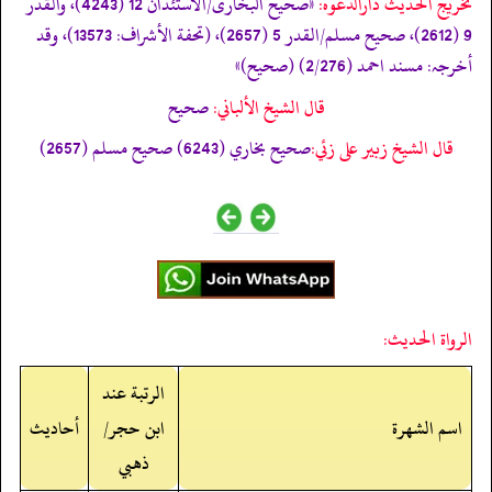
تخریج الحدیث دارالدعوہ:
«‏‏‏‏صحیح البخاری/الاستئذان 12 (4243)، والقدر
9 (2612)، صحیح مسلم/القدر 5 (2657)، (تحفة الأشراف: 13573)، وقد
أخرجہ: مسند احمد (2/276) (صحیح)»
قال الشيخ الألباني:
صحيح
قال الشيخ زبير على زئي:
صحيح بخاري (6243) صحيح مسلم (2657)
الرواة الحديث:
الرتبة عند
اسم الشهرة
ابن حجر/
أحاديث
ذهبي