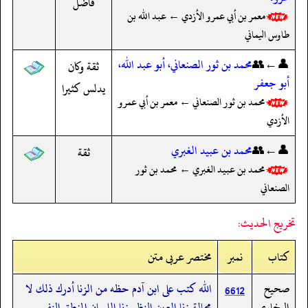
فاضل
معمر بن أبي عمرو الأزدي ← عبد الله بن
طاوس اليماني
👤←👥
محمد بن ثور الصنعاني، أبو عبد الله،
ثقة وكان
أبو جعفر
يدلس كثيرا
محمد بن ثور الصنعاني ← معمر بن أبي عمرو
الأزدي
👤←👥
محمد بن عبيد الغبري
ثقة
محمد بن عبيد الغبري ← محمد بن ثور
الصنعاني
تخريج الحديث:
کتاب
نمبر
مختصر عربی متن
صحيح
الله كتب على ابن آدم حظه من الزنا أدرك ذلك لا
6612
البخاري
محالة زنا العين النظر زنا اللسان المنطق النفس