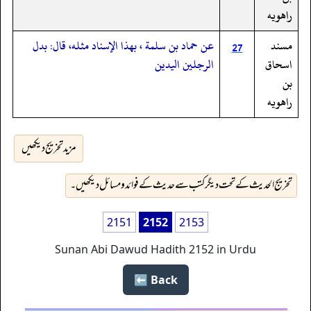
راهويه
مسند
عن حماد بن سلمة ، بهذا الإسناد مثله، قال: بدل
27
اسحاق
الرجلين اليدين
بن
راهويه
مزید تخریج دیکھیں
تخریج الحدیث کے تحت دیگر کتب سے حدیث کے فوائد و مسائل دیکھیں۔
2151
2152
2153
Sunan Abi Dawud Hadith 2152 in Urdu
Back ⬅️