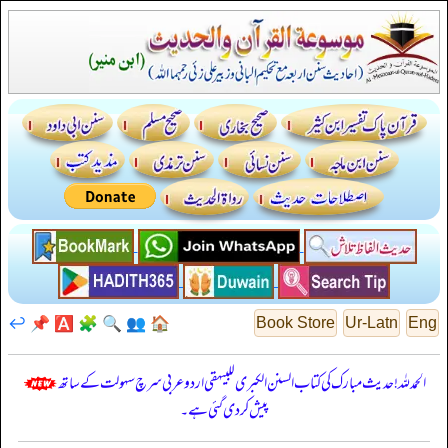
↩️
📌
🅰️
🧩
🔍
👥
🏠
Book Store
Ur-Latn
Eng
الحمدللہ! حدیث مبارک کی کتاب السنن الكبرى للبيهقي اردو عربی سرچ سہولت کے ساتھ
پیش کر دی گئی ہے۔