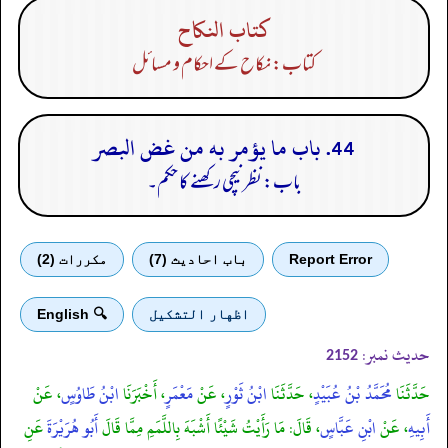
كتاب النكاح
کتاب: نکاح کے احکام و مسائل
44. باب ما يؤمر به من غض البصر
باب: نظر نیچی رکھنے کا حکم۔
Report Error
باب احادیث (7)
مكررات (2)
اظهار التشكيل
🔍 English
حدیث نمبر:
2152
حَدَّثَنَا
مُحَمَّدُ بْنُ عُبَيْدٍ
، حَدَّثَنَا
ابْنُ ثَوْرٍ
، عَنْ
مَعْمَرٍ
، أَخْبَرَنَا
ابْنُ طَاوُسٍ
، عَنْ
أَبِيهِ
، عَنْ
ابْنِ عَبَّاسٍ
، قَالَ: مَا رَأَيْتُ شَيْئًا أَشْبَهَ بِاللَّمَمِ مِمَّا قَالَ
أَبُو هُرَيْرَةَ
عَنِ