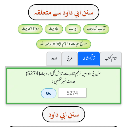
سنن ابي داود سے متعلقہ
کتاب تعارف
ابواب
احادیث
رواۃ الحدیث
سوانح حیات: امام ابوداود رحمہ اللہ
تمام کتب
ترقیم شاملہ
عربی
اردو
سنن ابي داود میں ترقیم شاملہ سے تلاش کل احادیث (5274)
حدیث نمبر لکھیں:
سنن ابي داود