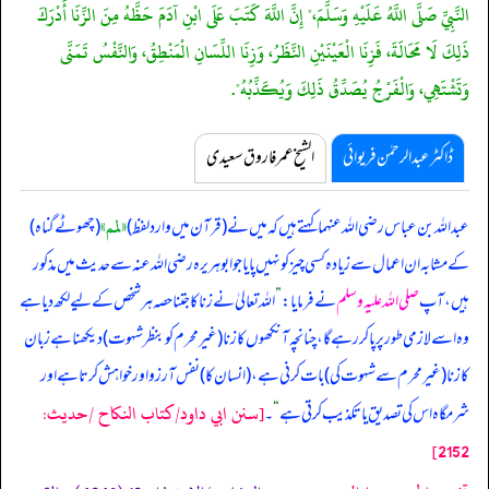
النَّبِيِّ صَلَّى اللَّهُ عَلَيْهِ وَسَلَّمَ،" إِنَّ اللَّهَ كَتَبَ عَلَى ابْنِ آدَمَ حَظَّهُ مِنَ الزِّنَا أَدْرَكَ
ذَلِكَ لَا مَحَالَةَ، فَزِنَا الْعَيْنَيْنِ النَّظَرُ، وَزِنَا اللِّسَانِ الْمَنْطِقُ، وَالنَّفْسُ تَمَنَّى
وَتَشْتَهِي، وَالْفَرْجُ يُصَدِّقُ ذَلِكَ وَيُكَذِّبُهُ".
ڈاکٹر عبدالرحمٰن فریوائی
الشیخ عمر فاروق سعیدی
«لمم»
عبداللہ بن عباس رضی اللہ عنہما کہتے ہیں کہ
میں نے (قرآن میں وارد لفظ)
(چھوٹے گناہ)
کے مشابہ ان اعمال سے زیادہ کسی چیز کو نہیں پایا جو ابوہریرہ رضی اللہ عنہ سے حدیث میں مذکور
ہیں، آپ
صلی اللہ علیہ وسلم
نے فرمایا:
”
اللہ تعالیٰ نے زنا کا جتنا حصہ ہر شخص کے لیے لکھ دیا ہے
وہ اسے لازمی طور پر پا کر رہے گا، چنانچہ آنکھوں کا زنا (غیر محرم کو بنظر شہوت) دیکھنا ہے زبان
کا زنا (غیر محرم سے شہوت کی) بات کرنی ہے، (انسان کا) نفس آرزو اور خواہش کرتا ہے اور
[سنن ابي داود/كتاب النكاح /حدیث:
شرمگاہ اس کی تصدیق یا تکذیب کرتی ہے
“
۔
2152]