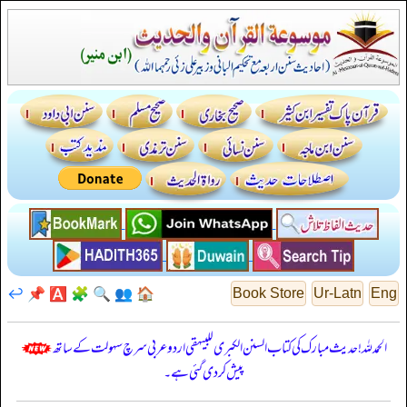
↩️
📌
🅰️
🧩
🔍
👥
🏠
Book Store
Ur-Latn
Eng
الحمدللہ! حدیث مبارک کی کتاب السنن الكبرى للبيهقي اردو عربی سرچ سہولت کے ساتھ
پیش کر دی گئی ہے۔