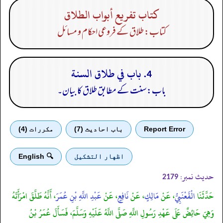
كتاب تفريع أبواب الطلاق
کتاب: طلاق کے فروعی احکام و مسائل
4. باب في طلاق السنة
باب: سنت کے مطابق طلاق کا بیان۔
Report Error
باب احادیث (7)
مكررات (4)
اظهار التشكيل
🔍 English
حدیث نمبر:
2179
حَدَّثَنَا
الْقَعْنَبِيُّ
، عَنْ
مَالِكٍ
، عَنْ
نَافِعٍ
، عَنْ
عَبْدِ اللَّهِ بْنِ عُمَرَ
، أَنَّهُ طَلَّقَ امْرَأَتَهُ
وَهِيَ حَائِضٌ عَلَى عَهْدِ رَسُولِ اللَّهِ صَلَّى اللَّهُ عَلَيْهِ وَسَلَّمَ، فَسَأَلَ عُمَرُ بْنُ