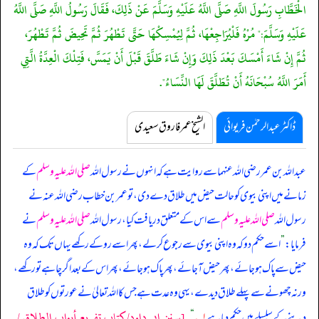
الْخَطَّابِ رَسُولَ اللَّهِ صَلَّى اللَّهُ عَلَيْهِ وَسَلَّمَ عَنْ ذَلِكَ، فَقَالَ رَسُولُ اللَّهِ صَلَّى اللَّهُ
عَلَيْهِ وَسَلَّمَ:" مُرْهُ فَلْيُرَاجِعْهَا، ثُمَّ لِيُمْسِكْهَا حَتَّى تَطْهُرَ ثُمَّ تَحِيضَ ثُمَّ تَطْهُرَ،
ثُمَّ إِنْ شَاءَ أَمْسَكَ بَعْدَ ذَلِكَ وَإِنْ شَاءَ طَلَّقَ قَبْلَ أَنْ يَمَسَّ، فَتِلْكَ الْعِدَّةُ الَّتِي
أَمَرَ اللَّهُ سُبْحَانَهُ أَنْ تُطَلَّقَ لَهَا النِّسَاءُ".
ڈاکٹر عبدالرحمٰن فریوائی
الشیخ عمر فاروق سعیدی
عبداللہ بن عمر رضی اللہ عنہما سے روایت ہے کہ
انہوں نے رسول اللہ
صلی اللہ علیہ وسلم
کے
زمانے میں اپنی بیوی کو حالت حیض میں طلاق دے دی، تو عمر بن خطاب رضی اللہ عنہ نے
رسول اللہ
صلی اللہ علیہ وسلم
سے اس کے متعلق دریافت کیا، رسول اللہ
صلی اللہ علیہ وسلم
نے
فرمایا:
”
اسے حکم دو کہ وہ اپنی بیوی سے رجوع کر لے، پھر اسے روکے رکھے یہاں تک کہ وہ
حیض سے پاک ہو جائے، پھر حیض آ جائے، پھر پاک ہو جائے، پھر اس کے بعد اگر چاہے تو رکھے،
ورنہ چھونے سے پہلے طلاق دیدے، یہی وہ عدت ہے جس کا اللہ تعالیٰ نے عورتوں کو طلاق
[سنن ابي داود/كتاب تفريع أبواب الطلاق /
دینے کے سلسلے میں حکم دیا ہے
۱؎
“
۔