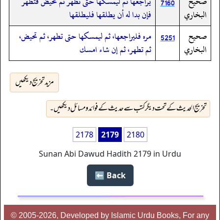
صحيح
يراجعها ثم ليمسكها حتى تطهر ثم تحيض فتطهر
7160
البخاري
فإن بدا له أن يطلقها فليطلقها
صحيح
مره فليراجعها، ثم ليمسكها حتى تطهر، ثم تحيض،
5251
البخاري
ثم تطهر، ثم إن شاء امسك
مزید تخریج دیکھیں
تخریج الحدیث کے تحت دیگر کتب سے حدیث کے فوائد و مسائل دیکھیں۔
2178
2179
2180
Sunan Abi Dawud Hadith 2179 in Urdu
Back ⬅️
© 2005-2026, Developed by Islamic Urdu Books, For any