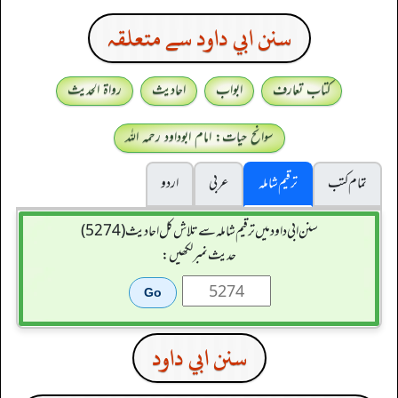
سنن ابي داود سے متعلقہ
کتاب تعارف
ابواب
احادیث
رواۃ الحدیث
سوانح حیات: امام ابوداود رحمہ اللہ
تمام کتب
ترقیم شاملہ
عربی
اردو
سنن ابي داود میں ترقیم شاملہ سے تلاش کل احادیث (5274)
حدیث نمبر لکھیں:
سنن ابي داود