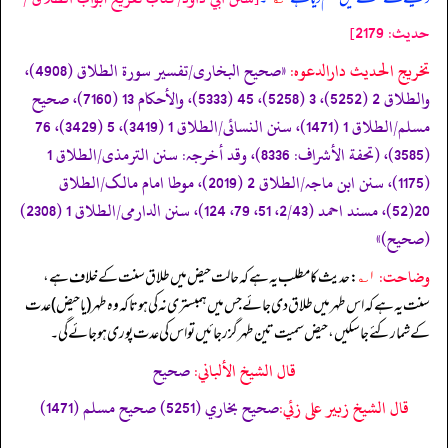
حدیث: 2179]
تخریج الحدیث دارالدعوہ:
«‏‏‏‏صحیح البخاری/تفسیر سورة الطلاق (4908)،
والطلاق 2 (5252)، 3 (5258)، 45 (5333)، والأحکام 13 (7160)، صحیح
مسلم/الطلاق 1 (1471)، سنن النسائی/الطلاق 1 (3419)، 5 (3429)، 76
(3585)، (تحفة الأشراف: 8336)، وقد أخرجہ: سنن الترمذی/الطلاق 1
(1175)، سنن ابن ماجہ/الطلاق 2 (2019)، موطا امام مالک/الطلاق
20(52)، مسند احمد (2/43، 51، 79، 124)، سنن الدارمی/الطلاق 1 (2308)
(صحیح)»
وضاحت:
۱؎
: حدیث کا مطلب یہ ہے کہ حالت حیض میں طلاق سنت کے خلاف ہے،
سنت یہ ہے کہ اس طہر میں طلاق دی جائے جس میں ہمبستری نہ کی ہو تاکہ وہ طہر (یا حیض) عدت
کے شمار کئے جا سکیں، حیض سمیت تین طہر گزر جائیں تو اس کی عدت پوری ہو جائے گی۔
قال الشيخ الألباني:
صحيح
قال الشيخ زبير على زئي:
صحيح بخاري (5251) صحيح مسلم (1471)