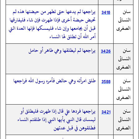
سنن
يراجعها ثم يدعها حتى تطهر من حيضتها هذه ثم
3418
النسائى
تحيض حيضة أخرى فإذا طهرت فإن شاء فليفارقها
الصغرى
قبل أن يجامعها وإن شاء فليمسكها فإنها العدة التي
أمر الله أن تطلق لها النساء
سنن
يراجعها ثم ليطلقها وهي طاهر أو حامل
3426
النسائى
الصغرى
سنن
طلق امرأته وهي حائض فأمره رسول الله فراجعها
3588
النسائى
الصغرى
سنن
يراجعها فردها علي قال إذا طهرت فليطلق أو
3421
النسائى
ليمسك قال النبي يأيها النبي إذا طلقتم النساء
الصغرى
فطلقوهن في قبل عدتهن