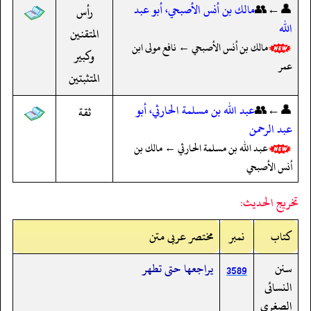
👤←👥
مالك بن أنس الأصبحي، أبو عبد
رأس
الله
المتقنين
مالك بن أنس الأصبحي ← نافع مولى ابن
وكبير
عمر
المتثبتين
👤←👥
عبد الله بن مسلمة الحارثي، أبو
ثقة
عبد الرحمن
عبد الله بن مسلمة الحارثي ← مالك بن
أنس الأصبحي
تخريج الحديث:
کتاب
نمبر
مختصر عربی متن
سنن
يراجعها حتى تطهر
3589
النسائى
الصغرى