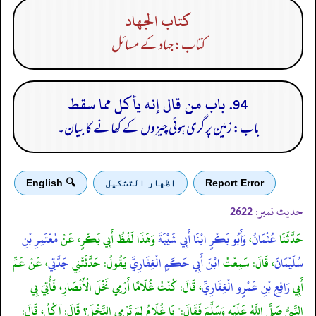
كتاب الجهاد
کتاب: جہاد کے مسائل
94. باب من قال إنه يأكل مما سقط
باب: زمین پر گری ہوئی چیزوں کے کھانے کا بیان۔
Report Error
اظهار التشكيل
🔍 English
حدیث نمبر:
2622
حَدَّثَنَا
عُثْمَانُ
،
وَأَبُو بَكْرٍ ابْنَا أَبِي شَيْبَةَ
وَهَذَا لَفْظُ أَبِي بَكْرٍ، عَنْ
مُعْتَمِرِ بْنِ
سُلَيْمَانَ
، قَالَ: سَمِعْتُ
ابْنَ أَبِي حَكَمٍ الْغِفَارِيَّ
يَقُولُ: حَدَّثَتْنِي
جَدَّتِي
، عَنْ عَمِّ
أَبِي
رَافِعِ بْنِ عَمْرٍو الْغِفَارِيِّ
، قَالَ: كُنْتُ غُلَامًا أَرْمِي نَخْلَ الْأَنْصَارِ، فَأُتِيَ بِي
النَّبِيُّ صَلَّى اللَّهُ عَلَيْهِ وَسَلَّمَ فَقَالَ:" يَا غُلَامُ لِمَ تَرْمِي النَّخْلَ؟ قَالَ: آكُلُ، قَالَ: