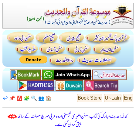
↩️
📌
🅰️
🧩
🔍
👥
🏠
Book Store
Ur-Latn
Eng
الحمدللہ! حدیث مبارک کی کتاب السنن الكبرى للبيهقي اردو عربی سرچ سہولت کے ساتھ
پیش کر دی گئی ہے۔