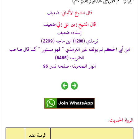
ابن أبی الحکم مجہول ہیں، اور ان کی دادی مبہم)
قال الشيخ الألباني:
ضعيف
قال الشيخ زبير على زئي:
ضعيف
إسناده ضعيف
ترمذي (1288) ابن ماجه (2299)
ابن أبي الحكم لم يوثقه غير الترمذي ’’ فھو مستور ‘‘ كما قال صاحب
التقريب (8465)
انوار الصحيفه، صفحه نمبر 96
الرواة الحديث:
الرتبة عند