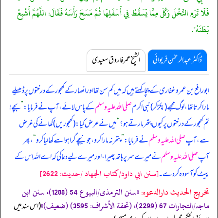
فَلَا تَرْمِ النَّخْلَ وَكُلْ مِمَّا يَسْقُطُ فِي أَسْفَلِهَا ثُمَّ مَسَحَ رَأْسَهُ فَقَالَ: اللَّهُمَّ أَشْبِعْ
بَطْنَهُ".
ڈاکٹر عبدالرحمٰن فریوائی
الشیخ عمر فاروق سعیدی
ابورافع بن عمرو غفاری کے چچا کہتے ہیں کہ
میں کم سن تھا اور انصار کے کھجور کے درختوں پر ڈھیلے
مارا کرتا تھا، لوگ مجھے (پکڑ کر) نبی اکرم
صلی اللہ علیہ وسلم
کے پاس لائے، آپ نے فرمایا:
”
بچے!
تم کھجور کے درختوں پر کیوں پتھر مارتے ہو؟
“
میں نے عرض کیا: (کھجوریں) کھانے کی غرض
سے، آپ
صلی اللہ علیہ وسلم
نے فرمایا:
”
پتھر نہ مارا کرو، جو نیچے گرا ہو اسے کھا لیا کرو
“
، پھر
آپ
صلی اللہ علیہ وسلم
نے میرے سر پر ہاتھ پھیرا، اور میرے لیے دعا کی کہ اے اللہ اس کے
[سنن ابي داود/كتاب الجهاد /حدیث: 2622]
پیٹ کو آسودہ کر دے۔
تخریج الحدیث دارالدعوہ:
«‏‏‏‏سنن الترمذی/البیوع 54 (1288)، سنن ابن
ماجہ/التجارات 67 (2299)، (تحفة الأشراف: 3595) (ضعیف)»
‏‏‏‏ (اس سند میں