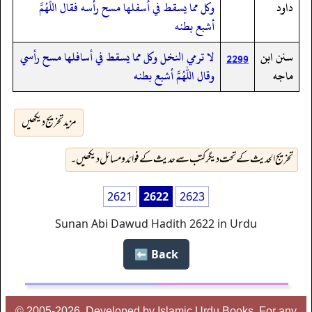
داود
وكل مما يسقط في أسفلها مسح رأسه فقال اللهم
أشبع بطنه
سنن ابن
لا ترمي النخل وكل مما يسقط في أسافلها مسح رأسي
2299
ماجه
وقال اللهم أشبع بطنه
مزید تخریج دیکھیں
تخریج الحدیث کے تحت دیگر کتب سے حدیث کے فوائد و مسائل دیکھیں۔
2621
2622
2623
Sunan Abi Dawud Hadith 2622 in Urdu
Back ⬅️
© 2005-2026, Developed by Islamic Urdu Books, For any