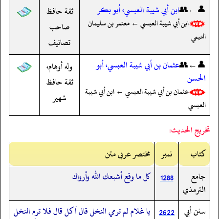
👤←👥
ابن أبي شيبة العبسي، أبو بكر
ثقة حافظ
ابن أبي شيبة العبسي ← معتمر بن سليمان
صاحب
التيمي
تصانيف
👤←👥
عثمان بن أبي شيبة العبسي، أبو
وله أوهام،
الحسن
ثقة حافظ
عثمان بن أبي شيبة العبسي ← ابن أبي شيبة
شهير
العبسي
تخريج الحديث:
کتاب
نمبر
مختصر عربی متن
جامع
كل ما وقع أشبعك الله وأرواك
1288
الترمذي
سنن أبي
يا غلام لم ترمي النخل قال آكل قال فلا ترم النخل
2622