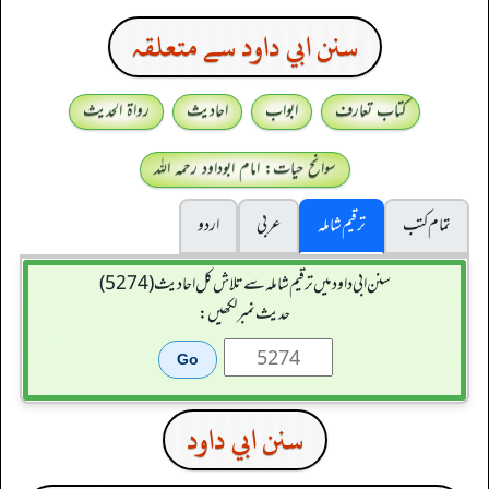
سنن ابي داود سے متعلقہ
کتاب تعارف
ابواب
احادیث
رواۃ الحدیث
سوانح حیات: امام ابوداود رحمہ اللہ
تمام کتب
ترقیم شاملہ
عربی
اردو
سنن ابي داود میں ترقیم شاملہ سے تلاش کل احادیث (5274)
حدیث نمبر لکھیں:
سنن ابي داود