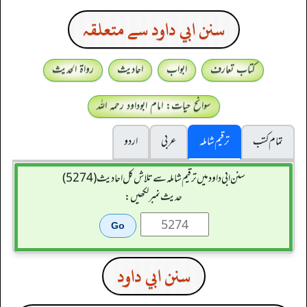
سنن ابي داود سے متعلقہ
کتاب تعارف
ابواب
احادیث
رواۃ الحدیث
سوانح حیات: امام ابوداود رحمہ اللہ
تمام کتب
ترقیم شاملہ
عربی
اردو
سنن ابي داود میں ترقیم شاملہ سے تلاش کل احادیث (5274)
حدیث نمبر لکھیں:
سنن ابي داود