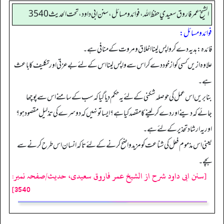
الشيخ عمر فاروق سعيدي حفظ الله، فوائد و مسائل، سنن ابي داود ، تحت الحديث 3540
فوائد ومسائل:
فائدہ: ہدیہ دے کر واپس لینا اخلاق ومروت کے منافی ہے۔
علاوہ ازیں کسی کو از خود دے کر اس سے واپس لینا اس کے لئے بے عزتی اور تکلیف کا باعث
ہے۔
بنا بریں اس عمل کی حوصلہ شکنی کےلئے یہ حکم دیا گیا کہ سب کے سامنے اس سے پوچھا
جائے کہ دینے اور دے کر لینے کامقصد کیا ہے؟ ایسا تو نہیں کہ دوسرے کی تذلیل مقصود ہو؟
اور یہ ارشاد تحذیر کےلئے ہے۔
یعنی اس مذموم فعل کی شناعت کو مزید واضح کرنے کےلئے تاکہ انسان اس طرح کرنے سے
بچے۔
[سنن ابی داود شرح از الشیخ عمر فاروق سعیدی، حدیث/صفحہ نمبر:
3540]