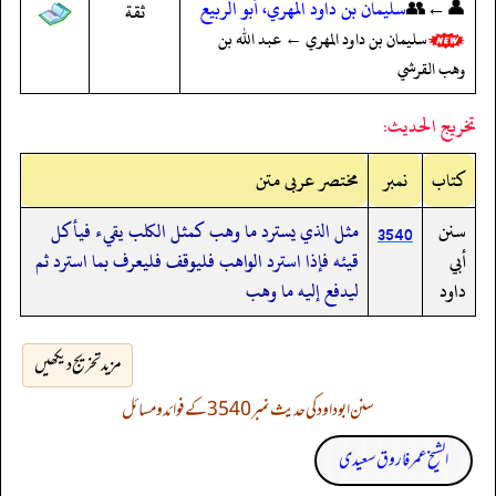
👤←👥
سليمان بن داود المهري، أبو الربيع
ثقة
سليمان بن داود المهري ← عبد الله بن
وهب القرشي
تخريج الحديث:
کتاب
نمبر
مختصر عربی متن
سنن
مثل الذي يسترد ما وهب كمثل الكلب يقيء فيأكل
3540
أبي
قيئه فإذا استرد الواهب فليوقف فليعرف بما استرد ثم
داود
ليدفع إليه ما وهب
مزید تخریج دیکھیں
سنن ابوداود کی حدیث نمبر 3540 کے فوائد و مسائل
الشیخ عمر فاروق سعیدی