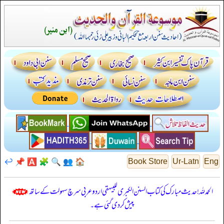
↩️
📌
🅰️
🧩
🔍
👥
🏠
Book Store
Ur-Latn
Eng
الحمدللہ! حدیث مبارک کی کتاب السنن الكبرى للبيهقي اردو عربی سرچ سہولت کے ساتھ
پیش کر دی گئی ہے۔