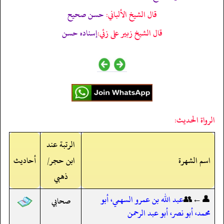
قال الشيخ الألباني:
حسن صحيح
قال الشيخ زبير على زئي:
إسناده حسن
الرواة الحديث:
الرتبة عند
اسم الشهرة
ابن حجر/
أحاديث
ذهبي
👤←👥
عبد الله بن عمرو السهمي، أبو
صحابي
محمد، أبو نصر، أبو عبد الرحمن