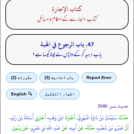
كتاب الإجارة
کتاب: اجارے کے احکام و مسائل
47. باب الرجوع في الهبة
باب: ہبہ کر کے واپس لے لینا کیسا ہے؟
Report Error
باب احادیث (3)
مكررات (2)
اظهار التشكيل
🔍 English
حدیث نمبر:
3540
حَدَّثَنَا
سُلَيْمَانُ بْنُ دَاوُدَ الْمَهْرِيُّ
، أَخْبَرَنَا
ابْنُ وَهْبٍ
، أَخْبَرَنِي
أُسَامَةُ بْنُ زَيْدٍ
،
أَنَّ
عَمْرَو بْنَ شُعَيْبٍ
حَدَّثَهُ، عَنْ
أَبِيهِ
، عَنْ
عَبْدِ اللَّهِ بْنِ عَمْرٍو
، عَنْ رَسُولِ