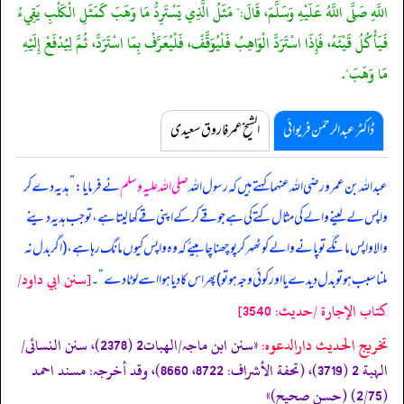
اللَّهِ صَلَّى اللَّهُ عَلَيْهِ وَسَلَّمَ، قَالَ:" مَثَلُ الَّذِي يَسْتَرِدُّ مَا وَهَبَ كَمَثَلِ الْكَلْبِ يَقِيءُ
فَيَأْكُلُ قَيْئَهُ، فَإِذَا اسْتَرَدَّ الْوَاهِبُ فَلْيُوَقَّفْ، فَلْيُعَرَّفْ بِمَا اسْتَرَدَّ، ثُمَّ لِيُدْفَعْ إِلَيْهِ
مَا وَهَبَ".
ڈاکٹر عبدالرحمٰن فریوائی
الشیخ عمر فاروق سعیدی
عبداللہ بن عمرو رضی اللہ عنہما کہتے ہیں کہ
رسول اللہ
صلی اللہ علیہ وسلم
نے فرمایا:
”
ہدیہ دے کر
واپس لے لینے والے کی مثال کتے کی ہے جو قے کر کے اپنی قے کھا لیتا ہے، تو جب ہدیہ دینے
والا واپس مانگے تو پانے والے کو ٹھہر کر پوچھنا چاہیئے کہ وہ واپس کیوں مانگ رہا ہے، (اگر بدل نہ
[سنن ابي داود/
ملنا سبب ہو تو بدل دیدے یا اور کوئی وجہ ہو تو) پھر اس کا دیا ہوا اسے لوٹا دے
“
۔
كتاب الإجارة /حدیث: 3540]
تخریج الحدیث دارالدعوہ:
«‏‏‏‏سنن ابن ماجہ/الھبات2 (2378)، سنن النسائی/
الہبة 2 (3719)، (تحفة الأشراف: 8722، 8660)، وقد أخرجہ: مسند احمد
(2/75) (حسن صحیح)»