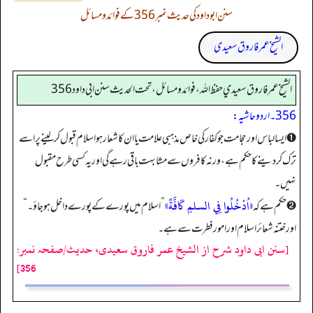
سنن ابوداود کی حدیث نمبر 356 کے فوائد و مسائل
الشیخ عمر فاروق سعیدی
الشيخ عمر فاروق سعيدي حفظ الله، فوائد و مسائل، تحت الحديث سنن ابي داود 356
356۔ اردو حاشیہ:
➊ ایسا لباس اور حجامت جو کفار کی خاص مذہبی علامت یا ان کا شعار ہو اسلام قبول کر لینے پر اسے
ترک کر دینے کا حکم ہے، ورنہ کافروں سے مشابہت باقی رہے گی اور یہ کسی طرح مقبول
نہیں۔
«اُدْخُلُوا فِي السلمِ كَافَّةً»
➋ حکم ہے کہ
”
اسلام میں پورے کے پورے داخل ہو جاؤ۔
“
اور ختنہ شعائر اسلام اور امور فطرت سے ہے۔
[سنن ابی داود شرح از الشیخ عمر فاروق سعیدی، حدیث/صفحہ نمبر:
356]