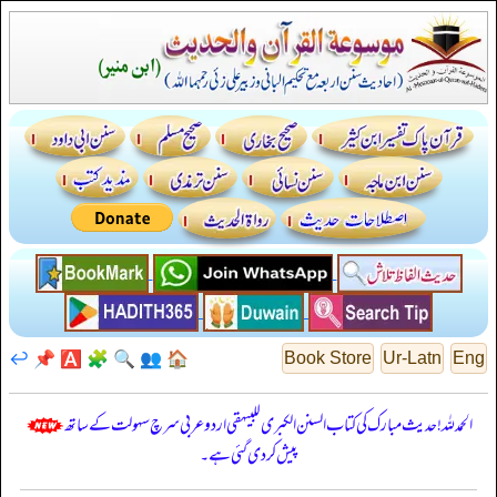
↩️
📌
🅰️
🧩
🔍
👥
🏠
Book Store
Ur-Latn
Eng
الحمدللہ! حدیث مبارک کی کتاب السنن الكبرى للبيهقي اردو عربی سرچ سہولت کے ساتھ
پیش کر دی گئی ہے۔