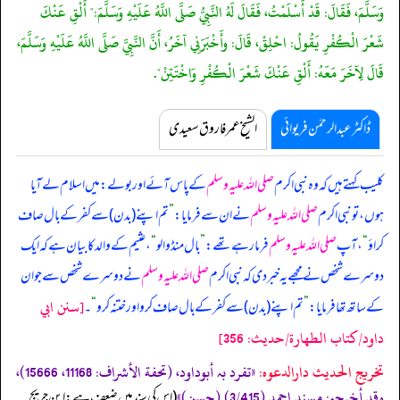
وَسَلَّمَ، فَقَالَ: قَدْ أَسْلَمْتُ، فَقَالَ لَهُ النَّبِيُّ صَلَّى اللَّهُ عَلَيْهِ وَسَلَّمَ:" أَلْقِ عَنْكَ
شَعْرَ الْكُفْرِ يَقُولُ: احْلِقْ، قَالَ: وأَخْبَرَنِي آخَرُ، أَنَّ النَّبِيَّ صَلَّى اللَّهُ عَلَيْهِ وَسَلَّمَ،
قَالَ لِآخَرَ مَعَهُ: أَلْقِ عَنْكَ شَعْرَ الْكُفْرِ وَاخْتَتِنْ".
ڈاکٹر عبدالرحمٰن فریوائی
الشیخ عمر فاروق سعیدی
کلیب کہتے ہیں کہ
وہ نبی اکرم
صلی اللہ علیہ وسلم
کے پاس آئے اور بولے: میں اسلام لے آیا
ہوں، تو نبی اکرم
صلی اللہ علیہ وسلم
نے ان سے فرمایا:
”
تم اپنے (بدن) سے کفر کے بال صاف
کراؤ
“
، آپ
صلی اللہ علیہ وسلم
فرما رہے تھے:
”
بال منڈوا لو
“
، عثیم کے والد کا بیان ہے کہ ایک
دوسرے شخص نے مجھے یہ خبر دی کہ نبی اکرم
صلی اللہ علیہ وسلم
نے دوسرے شخص سے جو ان
[سنن ابي
کے ساتھ تھا فرمایا:
”
تم اپنے (بدن) سے کفر کے بال صاف کرو اور ختنہ کرو
“
۔
داود/كتاب الطهارة/حدیث: 356]
تخریج الحدیث دارالدعوہ:
«‏‏‏‏تفرد بہ أبوداود، (تحفة الأشراف: 11168، 15666)،
وقد أخرجہ: مسند احمد (3/415) (حسن)»
‏‏‏‏ (اس کی سند میں ضعف ہے: ابن جریج