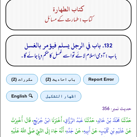
كتاب الطهارة
کتاب: طہارت کے مسائل
132. باب في الرجل يسلم فيؤمر بالغسل
باب: آدمی اسلام لائے تو اسے غسل کا حکم دیا جائے گا۔
Report Error
باب احادیث (2)
مكررات (2)
اظهار التشكيل
🔍 English
حدیث نمبر:
356
حَدَّثَنَا
مَخْلَدُ بْنُ خَالِدٍ
، حَدَّثَنَا
عَبْدُ الرَّزَّاقِ
، أَخْبَرَنَا
ابْنُ جُرَيْجٍ
، قَالَ: أُخْبِرْتُ
عَنْ
عُثَيْمِ بْنِ كُلَيْبٍ
، عَنْ
أَبِيهِ
، عَنْ
جَدِّهِ
، أَنَّهُ جَاءَ إِلَى النَّبِيِّ صَلَّى اللَّهُ عَلَيْهِ