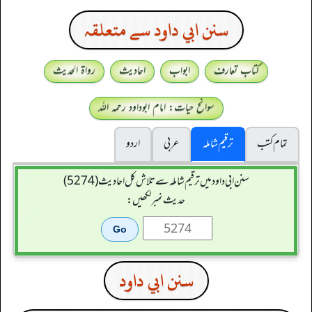
سنن ابي داود سے متعلقہ
کتاب تعارف
ابواب
احادیث
رواۃ الحدیث
سوانح حیات: امام ابوداود رحمہ اللہ
تمام کتب
ترقیم شاملہ
عربی
اردو
سنن ابي داود میں ترقیم شاملہ سے تلاش کل احادیث (5274)
حدیث نمبر لکھیں:
سنن ابي داود