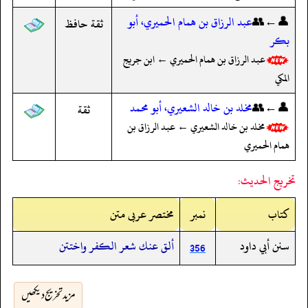
👤←👥
عبد الرزاق بن همام الحميري، أبو
ثقة حافظ
بكر
عبد الرزاق بن همام الحميري ← ابن جريج
المكي
👤←👥
مخلد بن خالد الشعيري، أبو محمد
ثقة
مخلد بن خالد الشعيري ← عبد الرزاق بن
همام الحميري
تخريج الحديث:
کتاب
نمبر
مختصر عربی متن
سنن أبي داود
ألق عنك شعر الكفر واختتن
356
مزید تخریج دیکھیں