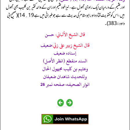
اور عثیم کے درمیان ایک راوی مجہول ہے، نیز خود عثیم اور ان کے والد کثیر بن کلیب بھی مجہول
ہیں، اس کو تقویت قتادہ اور ابو ہشام کی حدیث سے ہے جو طبرانی میں ہے 19؍14) (صحیح ابی
داود: 383)۔
قال الشيخ الألباني:
حسن
قال الشيخ زبير على زئي:
ضعيف
إسناده ضعيف
السند منقطع (انظر الأصل)
وعثيم بن كليب مجهول الحال
وللحديث شاھدان ضعيفان
انوار الصحيفه، صفحه نمبر 26