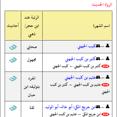
الرواة الحديث:
الرتبة عند
اسم الشهرة
ابن حجر/
أحاديث
ذهبي
👤←👥
كليب الجهني
صحابي
👤←👥
كثير بن كليب الجهني
مجهول
كثير بن كليب الجهني ← كليب الجهني
👤←👥
عثيم بن كليب الجهني
انفرد
عثيم بن كليب الجهني ← كثير بن كليب
بتوثيقه ابن
الجهني
حبان
👤←👥
ابن جريج المكي، أبو خالد، أبو الوليد
ثقة
ابن جريج المكي ← عثيم بن كليب الجهني