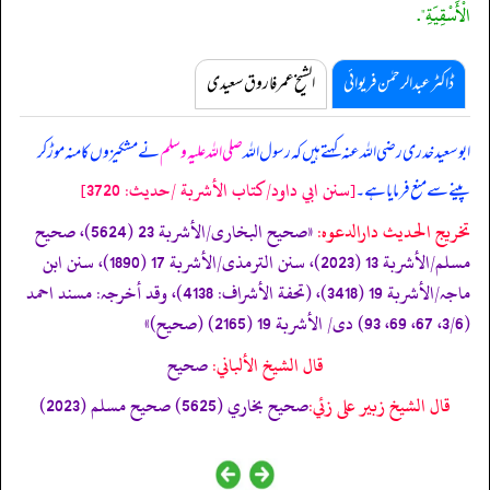
الْأَسْقِيَةِ".
ڈاکٹر عبدالرحمٰن فریوائی
الشیخ عمر فاروق سعیدی
ابوسعید خدری رضی اللہ عنہ کہتے ہیں کہ
رسول اللہ
صلی اللہ علیہ وسلم
نے مشکیزوں کا منہ موڑ کر
[سنن ابي داود/كتاب الأشربة /حدیث: 3720]
پینے سے منع فرمایا ہے۔
تخریج الحدیث دارالدعوہ:
«‏‏‏‏صحیح البخاری/الأشربة 23 (5624)، صحیح
مسلم/الأشربة 13 (2023)، سنن الترمذی/الأشربة 17 (1890)، سنن ابن
ماجہ/الأشربة 19 (3418)، (تحفة الأشراف: 4138)، وقد أخرجہ: مسند احمد
(3/6، 67، 69، 93) دی/ الأشربة 19 (2165) (صحیح)»
قال الشيخ الألباني:
صحيح
قال الشيخ زبير على زئي:
صحيح بخاري (5625) صحيح مسلم (2023)