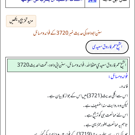
3418
مزید تخریج دیکھیں
سنن ابوداود کی حدیث نمبر 3720 کے فوائد و مسائل
الشیخ عمر فاروق سعیدی
الشيخ عمر فاروق سعيدي حفظ الله، فوائد و مسائل، سنن ابي داود ، تحت الحديث 3720
فوائد ومسائل:
فائدہ۔
اس سے اگلی حدیث (3721) میں اس کے جواز کا بیان ہے۔
لیکن وہ روایت سندا ضعیف ہے۔
اس لئے ممانعت ہی کو ترجیح ہے۔
تاہم یہ ممانعت بطور تنزیہی ہے۔
جیسا کہ اس سے پہلے حدیث (3719) کے فوائد میں وضاحت کی گئی ہے۔