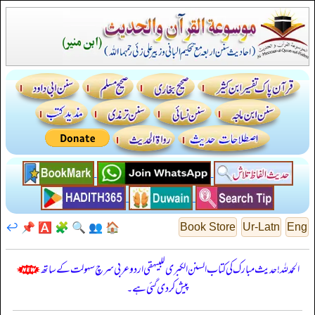
↩️
📌
🅰️
🧩
🔍
👥
🏠
Book Store
Ur-Latn
Eng
الحمدللہ! حدیث مبارک کی کتاب السنن الكبرى للبيهقي اردو عربی سرچ سہولت کے ساتھ
پیش کر دی گئی ہے۔