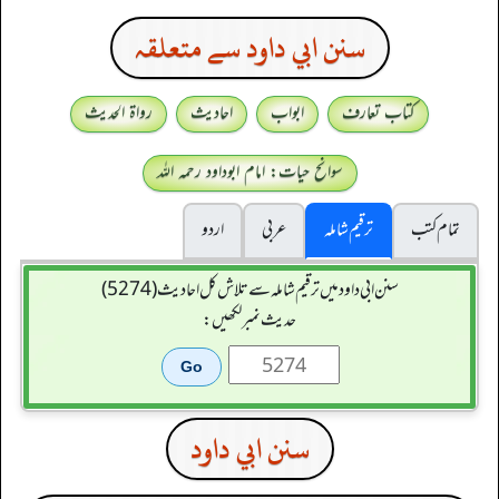
سنن ابي داود سے متعلقہ
کتاب تعارف
ابواب
احادیث
رواۃ الحدیث
سوانح حیات: امام ابوداود رحمہ اللہ
تمام کتب
ترقیم شاملہ
عربی
اردو
سنن ابي داود میں ترقیم شاملہ سے تلاش کل احادیث (5274)
حدیث نمبر لکھیں:
سنن ابي داود