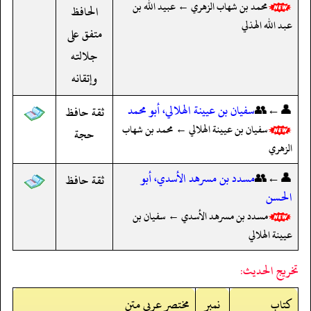
محمد بن شهاب الزهري ← عبيد الله بن
الحافظ
عبد الله الهذلي
متفق على
جلالته
وإتقانه
👤←👥
سفيان بن عيينة الهلالي، أبو محمد
ثقة حافظ
سفيان بن عيينة الهلالي ← محمد بن شهاب
حجة
الزهري
👤←👥
مسدد بن مسرهد الأسدي، أبو
ثقة حافظ
الحسن
مسدد بن مسرهد الأسدي ← سفيان بن
عيينة الهلالي
تخريج الحديث:
کتاب
نمبر
مختصر عربی متن