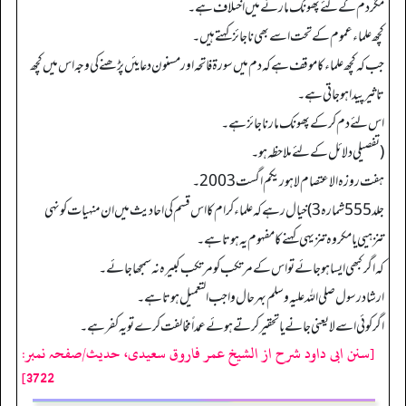
مگر دم کےلئے پھونک مارنے میں اختلاف ہے۔
کچھ علماء عموم کے تحت اسے بھی ناجائز کہتے ہیں۔
جب کہ کچھ علماء کا موقف ہے کہ دم میں سورۃ فاتحہ اور مسنون دعایئں پڑھنے کی وجہ اس میں کچھ
تاثیر پیدا ہوجاتی ہے۔
اس لئے دم کرکے پھونک مارنا جائز ہے۔
(تفصیلی دلائل کےلئے ملاحظہ ہو۔
ہفت روزہ الاعتصام لاہور یکم اگست 2003۔
جلد 555 شمارہ 3) خیال رہے کہ علماء کرام کا اس قسم کی احادیث میں ان منہیات کو نہی
تنزہیی یا مکروہ تنزیہی کہنے کا مفہوم یہ ہوتا ہے۔
کہ اگر کبھی ایسا ہوجائے تو اس کے مرتکب کو مرتکب کبیرہ نہ سمجھا جائے۔
ارشادرسول صلی اللہ علیہ وسلم بہرحال واجب التعمیل ہوتا ہے۔
اگر کوئی اسے لایعنی جانے یا تحقیر کرتے ہوئے عمداً مخالفت کرے تو یہ کفر ہے۔
[سنن ابی داود شرح از الشیخ عمر فاروق سعیدی، حدیث/صفحہ نمبر:
3722]