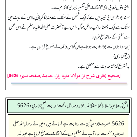
یعنی بقول خطابی لفظ ''اختناث'' کی تفسیر زہری کا کلام ہے۔
مسند ابو بکر بن ابی شیبہ میں ہے کہ ایک شخص نے مشک سے منہ لگا کر پانی پیا اس کے پیٹ میں
مشک سے ایک چھوٹا سانپ داخل ہو گیا، اس لیے آنحضرت صلی اللہ علیہ وسلم نے اس عمل
سے سختی کے ساتھ منع فرمایا۔
جن روایتوں سے جواز ثابت ہوتا ہے ان کو اس واقعہ نے منسوخ قرار دیا ہے۔
(فتح الباری)
یہ تشریح گذشتہ حدیث سے متعلق ہے۔
[صحیح بخاری شرح از مولانا داود راز، حدیث/صفحہ نمبر: 5626]
الشيخ حافط عبدالستار الحماد حفظ الله، فوائد و مسائل، تحت الحديث صحيح بخاري:5626
5626. حضرت ابو سعید ؓ ہی سے روایت ہے فرماتے ہیں: میں نے رسول اللہ صلی
اللہ علیہ وسلم سے سنا، آپ نے مشکیزوں کے اختناث سے منع فرمایا ہےعبداللہ