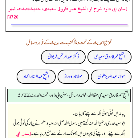
[سنن ابی داود شرح از الشیخ عمر فاروق سعیدی، حدیث/صفحہ نمبر:
3720]
تخریج الحدیث کے تحت دیگر کتب سے حدیث کے فوائد و مسائل
الشیخ عمر فاروق سعیدی
ڈاکٹر عبدالرحمٰن فریوائی
مولانا عبد العزیز علوی
مولانا داود راز
الشیخ عبدالستار الحماد
الشيخ عمر فاروق سعيدي حفظ الله، فوائد و مسائل، سنن ابي داود ، تحت الحديث 3722
پیالہ میں ٹوٹی ہوئی جگہ سے پینے کا بیان۔
ابو سعید خدری رضی اللہ عنہ کہتے ہیں رسول اللہ صلی اللہ علیہ وسلم نے پیالہ کی ٹوٹی ہوئی
[سنن ابي
جگہ سے پینے، اور پینے کی چیزوں میں پھونک مارنے سے منع فرمایا ہے۔