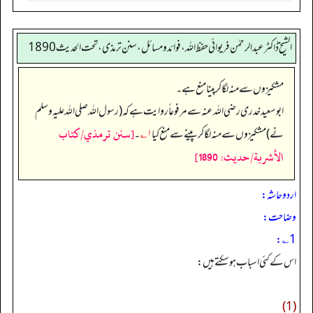
الشیخ ڈاکٹر عبد الرحمٰن فریوائی حفظ اللہ، فوائد و مسائل، سنن ترمذی، تحت الحديث 1890
مشکیزوں سے منہ لگا کر پینا منع ہے۔
ابو سعید خدری رضی الله عنہ سے مرفوعاً روایت ہے کہ (رسول اللہ صلی اللہ علیہ وسلم
[سنن ترمذي/كتاب
نے) مشکیزوں سے منہ لگا کر پینے سے منع کیا
۱؎
۔
الأشربة/حدیث: 1890]
اردو حاشہ:
وضاحت:
1؎:
اس کے کئی اسباب ہوسکتے ہیں:
(1)