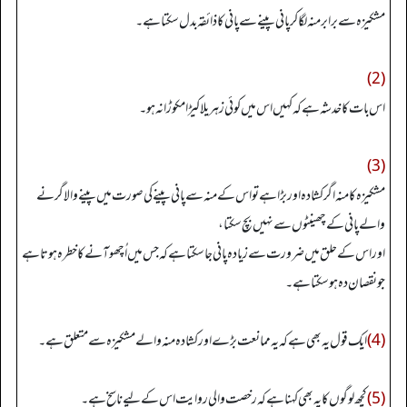
مشکیزہ سے برابر منہ لگا کر پانی پینے سے پانی کا ذائقہ بدل سکتاہے۔
(2)
اس بات کا خدشہ ہے کہ کہیں اس میں کوئی زہریلا کیڑا مکوڑا نہ ہو۔
(3)
مشکیزہ کا منہ اگر کشادہ اور بڑا ہے تو اس کے منہ سے پانی پینے کی صورت میں پینے والا گرنے
والے پانی کے چھینٹوں سے نہیں بچ سکتا،
اور اس کے حلق میں ضرورت سے زیادہ پانی جا سکتا ہے کہ جس میں اُچھو آنے کا خطرہ ہوتاہے
جو نقصان دہ ہوسکتاہے۔
(4)
ایک قول یہ بھی ہے کہ یہ ممانعت بڑے اور کشادہ منہ والے مشکیزہ سے متعلق ہے۔
(5)
کچھ لوگوں کا یہ بھی کہنا ہے کہ رخصت والی روایت اس کے لیے ناسخ ہے۔