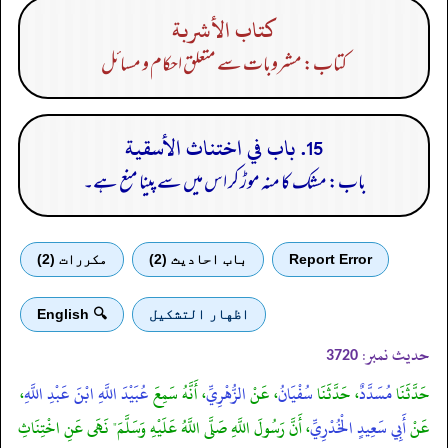
كتاب الأشربة
کتاب: مشروبات سے متعلق احکام و مسائل
15. باب في اختناث الأسقية
باب: مشک کا منہ موڑ کر اس میں سے پینا منع ہے۔
Report Error
باب احادیث (2)
مكررات (2)
اظهار التشكيل
🔍 English
حدیث نمبر:
3720
حَدَّثَنَا
مُسَدَّدٌ
، حَدَّثَنَا
سُفْيَانُ
، عَنْ
الزُّهْرِيِّ
، أَنَّهُ سَمِعَ
عُبَيْدَ اللَّهِ ابْنَ عَبْدِ اللَّهِ
،
عَنْ
أَبِي سَعِيدٍ الْخُدْرِيِّ
، أَنَّ رَسُولَ اللَّهِ صَلَّى اللَّهُ عَلَيْهِ وَسَلَّمَ" نَهَى عَنِ اخْتِنَاثِ