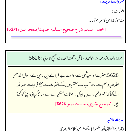
مفردات الحدیث:
اختناث:
منہ موڑنا یا اس کا سرا موڑنا۔
[تحفۃ المسلم شرح صحیح مسلم، حدیث/صفحہ نمبر: 5271]
مولانا داود راز رحمه الله، فوائد و مسائل، تحت الحديث صحيح بخاري: 5626
5626. حضرت ابو سعید ؓ ہی سے روایت ہے فرماتے ہیں: میں نے رسول اللہ صلی
اللہ علیہ وسلم سے سنا، آپ نے مشکیزوں کے اختناث سے منع فرمایا ہےعبداللہ
نے کہا کہ معمر وغیرہ نے بیان کیا: اختناث مشکیزے سے منہ لگا کر پانی پینے کو کہتے
[صحيح بخاري، حديث نمبر:5626]
ہیں۔
حدیث حاشیہ:
وقد جزم الخطابي أن تفسیر الاختناث من کلام الزھري۔