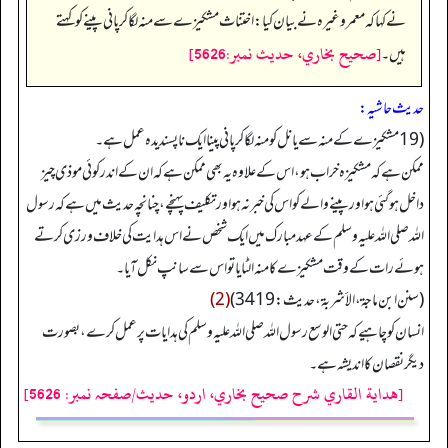
نے کہا کہ معمر وغیرہ نے بیان کیا: اختناث مشکیزے سے منہ لگا کر پانی پینے کو کہتے
[صحيح بخاري، حديث نمبر:5626]
ہیں۔
حدیث حاشیہ:
(19 مشکیزے کے منہ سے یا نل کو منہ لگا کر پانی پینا ایک ناپسندیدہ عمل ہے۔
ممکن ہے کہ مشکیزہ خراب ہو، اس کے علاوہ یہ بھی ممکن ہے کہ ان کے اندر کوئی موذی چیز
داخل ہو گئی ہو اور پینے والے کو اس کی خبر نہ ہو اور تکلیف پہنچے، چنانچہ حدیث میں ہے کہ رسول
اللہ صلی اللہ علیہ وسلم کے عہد مبارک میں ایک شخص نے اس ہدایت کی خلاف ورزی کرتے
ہوئے رات کے وقت مشکیزے کا منہ الٹایا تو اس سے سانپ نکل آیا۔
(سنن ابن ماجة، الأشربة، حدیث: 3419)
(2)
انسان کو چاہیے کہ حتی الوسع رسول اللہ صلی اللہ علیہ وسلم کی ہدایات پر عمل کرے، بصورت
دیگر نقصان کا اندیشہ ہے۔
[هداية القاري شرح صحيح بخاري، اردو، حدیث/صفحہ نمبر: 5626]