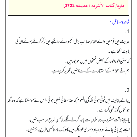
داود/كتاب الأشربة /حدیث: 3722]
فوائد ومسائل:
1۔
حدیث میں قوسین والے الفاظ صاحب بزل المجہود نے حاشیے میں زکرکرتے ہوئے ان کی
بابت لکھا ہے۔
کہ سنن ابودائود کے بعض نسخوں میں یہ موجود ہیں۔
ہم نے عوام کے استفادے کےلئے انہیں تحریر کردیا ہے۔
2۔
پیالے یا پلیٹ میں ٹوٹی ہوئی جگہ کی بالمعوم کما حقہ صفائی نہیں ہوتی، اس لئے ہوسکتا ہے کہ وہ جگہ
ہونٹوں کو زخمی کردے۔
یا پیتے وقت مشروب ہونٹوں سے باہر گرنے لگے جو کسی طرح مناسب نہیں۔
ایسے ہی پانی چائے دودھ یا دوسری خوراک میں پھونک مارنا کسی طرح جائز نہیں۔