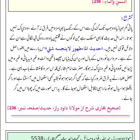
السَّمْنِ وَالْمَاءِ:: 236]
تشریح:
پانی کم ہو یا زیادہ جب تک گندگی سے اس کے رنگ یا بو یا مزہ میں فرق نہ آئے، وہ ناپاک نہیں
ہوتا۔ ائمہ اہل حدیث کا یہی مسلک ہے جن لوگوں نے قلتین یا دہ در دہ کی قید لگائی ہے ان کے
«حديث الماءطهور لاينجسه شئي»
دلائل قوی نہیں ہیں۔
اس بارے میں بطور اصل
کے ہے۔ مردار جانوروں کے بال اور پر ان کی ہڈیاں جیسے ہاتھی دانت وغیرہ یہ پانی وغیرہ میں
پڑ جائیں تو وہ پانی وغیرہ ناپاک نہ ہو گا۔ حضرت امام بخاری قدس سرہ کا منشائے باب یہی ہے۔
بعض علماء نے یہ فرق ضرور کیا ہے کہ گھی اگر جما ہوا ہو تو بقیہ گھی استعمال میں آ سکتا ہے اور اگر
پگھلا ہوا سیال ہو تو سارا ہی ناقابل استعمال ہو جائے گا۔ یہ اس صورت میں کہ چوہا اس میں گر
جائے۔
[صحیح بخاری شرح از مولانا داود راز، حدیث/صفحہ نمبر: 236]
مولانا داود راز رحمه الله، فوائد و مسائل، تحت الحديث صحيح بخاري: 5538