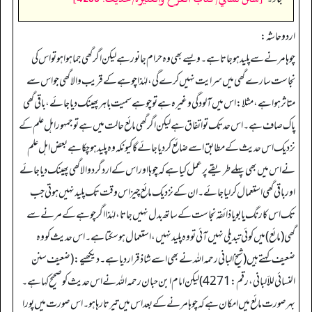
اردو حاشہ:
چوہا مرنے سے پلید ہوجاتا ہے۔ ویسے بھی وہ حرام جانور ہے لیکن اگر گھی جما ہوا ہو تو اس کی
نجاست سارے گھی میں سرایت نہیں کرے گی، لہٰذا چوہے کے قریب والا گھی جو اس سے
متاثر ہوا ہے، مثلا: اس میں آلودگی وغیرہ ہے تو چوہے سمیت باہر پھینک دیا جائے، باقی گھی
پاک صاف ہے۔ اس حد تک تو اتفاق ہے لیکن اگر گھی مائع حالت میں ہے تو جمہور اہل علم کے
نزدیک اس حدیث کے مطابق اسے ضائع کردیا جائے گا کیونکہ وہ پلید ہوچکا ہے بعض اہل علم
نے اس میں بھی پہلے طریقے پر عمل کیا ہے کہ چوہا اور اس کے ارد گرد والا گھی پھینک دیا جائے
اور باقی گھی استعمال کرلیا جائے۔ ان کے نزدیک مائع چیز اس وقت تک پلید نہیں ہوتی جب
تک اس کا رنگ یا بو یا ذائقہ نجاست کے ساتھ بدل نہیں جاتا، لہٰذا اگر چوہے کے مرنے سے
گھی (مائع) میں کوئی تبدیلی نہیں آئی تو وہ پلید نہیں، استعمال ہوسکتا ہے۔ اس حدیث کو وہ
ضعیف کہتے ہیں (شیخ البانی رحمہ اللہ نے بھی اسے شاذ قرار دیا ہے۔ دیکھیے: (ضعيف سنن
النسائي للألباني،رقم:4271) لیکن امام ابن حبان رحمہ اللہ نے اس حدیث کو صحیح کہا ہے۔
بہر صورت مائع میں امکان ہے کہ چوہا مرنے کے بعد اس میں تیرتا رہا ہو۔ اس صورت میں پورا