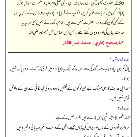
236. حضرت میمونہ ؓ ہی سے روایت ہے، نبی صلی اللہ علیہ وسلم سے سوال ہوا کہ
چوہا اگر گھی میں گر پڑے تو کیا کریں؟ آپ نے فرمایا:
”
چوہے کو اور اس کے آس پاس
کے گھی کو پھینک دو۔
”
حضرت معن کہتے ہیں: امام مالک نے ہمیں کئی مرتبہ یہ
حدیث بیان کی اور وہ یوں کہتے تھے: عن ابن عباس عن ميمونة رضى الله
[صحيح بخاري، حديث نمبر:236]
عنها
حدیث حاشیہ:
پانی کم ہو یا زیادہ جب تک گندگی سے اس کے رنگ یا بو یا مزہ میں فرق نہ آئے، وہ ناپاک نہیں
ہوتا۔
ائمہ اہل حدیث کایہی مسلک ہے جن لوگوں نے قلتین یادہ دردہ کی قید لگائی ہے ان کے دلائل
قوی نہیں ہیں۔
حدیث:
الماء طھور لاینجسه شيئ اس بارے میں بطور اصل کے ہے۔
مردار جانوروں کے بال اور پر ان کی ہڈیاں جیسے ہاتھی کے دانت وغیرہ یہ پانی وغیرہ میں