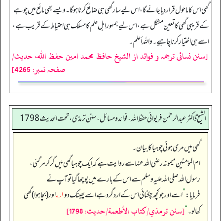
گھی اس کا ماحول قرار دیا جائے گا، اس لیے سار گھی ہی ضائع کرنا ہوگا۔ ویسے بھی مائع میں چوہے
کے قریبی گھی کا تعین مشکل ہے، اس لیے جمہور اہل علم کا مسلک ہی احتیاط کے قریب ہے،
اسے ہی اختیار کرنا چاہیے۔ واللہ أعلم۔
[سنن نسائی ترجمہ و فوائد از الشیخ حافظ محمد امین حفظ اللہ، حدیث/
صفحہ نمبر: 4265]
الشیخ ڈاکٹر عبد الرحمٰن فریوائی حفظ اللہ، فوائد و مسائل، سنن ترمذی، تحت الحديث 1798
گھی میں مری ہوئی چوہیا کا بیان۔
ام المؤمنین میمونہ رضی الله عنہا سے روایت ہے کہ ایک چوہیا گھی میں گر کر مر گئی،
رسول اللہ صلی اللہ علیہ وسلم سے اس کے بارے میں پوچھا گیا تو آپ نے
فرمایا:
”
اسے اور جو کچھ چکنائی اس کے اردگرد ہے اسے پھینک دو
۱؎
اور (بچا ہوا) گھی
[سنن ترمذي/كتاب الأطعمة/حدیث: 1798]
کھا لو۔‏‏‏‏
“