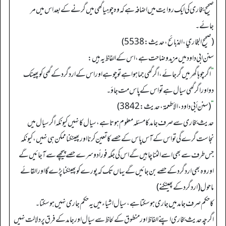
صحیح بخاری کی ایک روایت میں اضافہ ہے کہ وہ چوہیا گھی میں گرنے کے بعد اس میں مر
جائے۔
(صحیح البخاري، الذبائح، حدیث: 5538)
سنن ابی داود میں مزید وضاحت ہے، اس کے الفاظ یہ ہیں:
”
اگرچوہا گھر میں گرجائے، اگرگھی جما ہوا ہے تو چوہے اور اس کے اردگرد کے گھی کو پھینک
دواور اگرگھی سیال ہے تو اس کے پاس مت جاؤ۔
“
(سنن أبي داود، الأطعمة، حدیث: 3842)
حدیث بخاری سے صرف جامد کا مسئلہ معلوم ہوتا ہے، سیال کا نہیں کیونکہ اگر سیال میں
نجاست گرے گی تو اس کے آس پاس کے حصے کا تعین کرنا اور پھینکنا ممکن ہی نہیں، کیونکہ
جس طرف سے بھی اسے الٹنا چاہیں گے اس کی جگہ فوراً دوسرے حصے پیچھے سے آجائیں گے
اور وہ بھی اردگرد کے حصے بن جائیں گے یہاں تک کہ پورے کو پھینکنا پڑے گا اور القائے
ماحول (اردگرد کے پھینکنے)
کا حکم صرف جامد میں جاری ہو سکتا ہے، سیال اشیاء میں یہ حکم جاری نہیں ہوسکتا۔
اگرچہ حدیث بخاری اپنے الفاظ اور منطوق کے لحاظ سے سیال اور جامد کے فرق پر دلالت نہیں