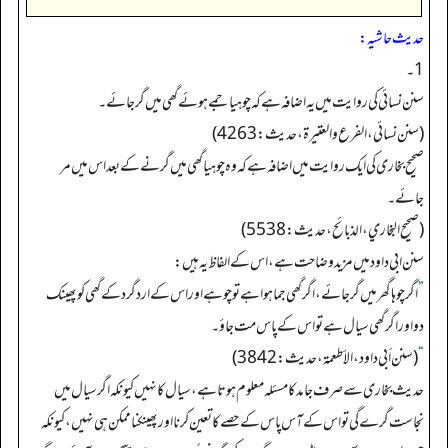
حدیث حاشیہ:
1۔
سنن نسائی کی روایت میں یہ اضافہ ہے کہ چوہیا جمے ہوئے گھی میں گرجائے۔
(سنن نسائي، الفرع والعتیرة، حديث: 4263)
صحیح بخاری کی ایک روایت میں اضافہ ہے کہ وہ چوہیا گھی میں گرنے کے بعد اس میں مر
جائے۔
(صحیح البخاري، الذبائح، حدیث: 5538)
سنن ابی داود میں مزید وضاحت ہے، اس کے الفاظ یہ ہیں:
”
اگرچوہا گھر میں گرجائے، اگرگھی جما ہوا ہے تو چوہے اور اس کے اردگرد کے گھی کو پھینک
دواور اگرگھی سیال ہے تو اس کے پاس مت جاؤ۔
“
(سنن أبي داود، الأطعمة، حدیث: 3842)
حدیث بخاری سے صرف جامد کا مسئلہ معلوم ہوتا ہے، سیال کا نہیں کیونکہ اگر سیال میں
نجاست گرے گی تو اس کے آس پاس کے حصے کا تعین کرنا اور پھینکنا ممکن ہی نہیں، کیونکہ