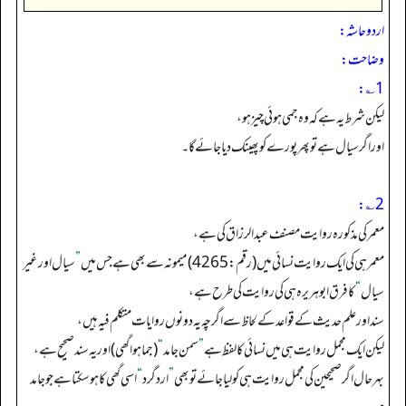
اردو حاشہ:
وضاحت:
1؎:
لیکن شرط یہ ہے کہ وہ جمی ہوئی چیز ہو،
اور اگر سیال ہے تو پھر پورے کو پھینک دیاجائے گا۔
2؎:
معمر کی مذکورہ روایت مصنف عبد الرزاق کی ہے،
معمر ہی کی ایک روایت نسائی میں (رقم: 4265) میمونہ سے بھی ہے جس میں
”
سیال اور غیر
سیال
“
کا فرق ابوہریرہ ہی کی روایت کی طرح ہے،
سند اور علم حدیث کے قواعد کے لحاظ سے اگرچہ یہ دونوں روایات متکلم فیہ ہیں،
لیکن ایک مجمل روایت ہی میں نسائی کا لفظ ہے
”
سمن جامد
“
(جماہوا گھی) اور یہ سند صحیح ہے،
بہر حال اگر صحیحین کی مجمل روایت ہی کو لیا جائے تو بھی
”
ارد گرد
“
اسی گھی کا ہوسکتا ہے جو جامد