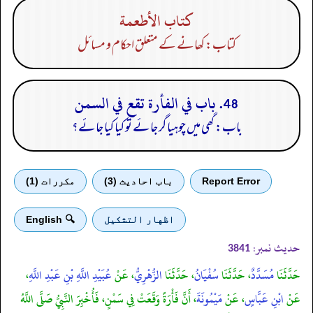
كتاب الأطعمة
کتاب: کھانے کے متعلق احکام و مسائل
48. باب في الفأرة تقع في السمن
باب: گھی میں چوہیا گر جائے تو کیا کیا جائے؟
Report Error
باب احادیث (3)
مكررات (1)
اظهار التشكيل
🔍 English
حدیث نمبر:
3841
حَدَّثَنَا
مُسَدَّدٌ
، حَدَّثَنَا
سُفْيَانُ
، حَدَّثَنَا
الزُّهْرِيُّ
، عَنْ
عُبَيْدِ اللَّهِ بْنِ عَبْدِ اللَّهِ
،
عَنْ
ابْنِ عَبَّاسٍ
، عَنْ
مَيْمُونَةَ
، أَنَّ فَأْرَةً وَقَعَتْ فِي سَمْنٍ، فَأُخْبِرَ النَّبِيُّ صَلَّى اللَّهُ