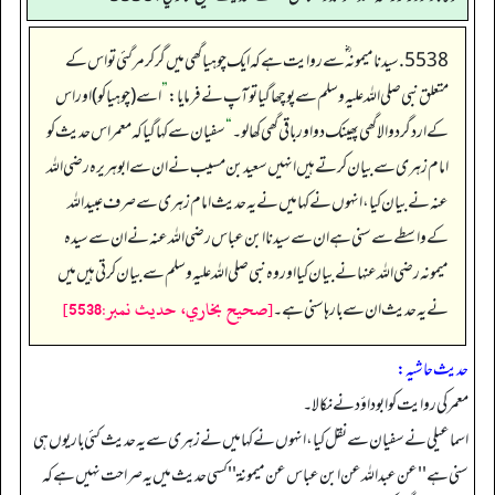
5538. سیدنا میمونہ ؓ سے روایت ہے کہ ایک چوہیا گھی میں گر کر مر گئی تو اس کے
متعلق نبی صلی اللہ علیہ وسلم سے پوچھا گیا تو آپ نے فرمایا:
”
اسے (چوہیا کو) اور اس
کے ارد گرد والا گھی پھینک دو اور باقی گھی کھالو۔
“
سفیان سے کہا گیا کہ معمر اس حدیث کو
امام زہری سے بیان کرتے ہیں انہیں سعید بن مسیب نے ان سے ابو ہریرہ رضی اللہ
عنہ نے بیان کیا، انہوں نے کہا میں نے یہ حدیث امام زہری سے صرف عبید اللہ
کے واسطے سے سنی ہے ان سے سیدنا ابن عباس رضی اللہ عنہ نے ان سے سیدہ
میمونہ رضی اللہ عنہا نے بیان کیا اور وہ نبی صلی اللہ علیہ وسلم سے بیان کرتی ہیں میں
[صحيح بخاري، حديث نمبر:5538]
نے یہ حدیث ان سے بارہا سنی ہے۔
حدیث حاشیہ:
معمر کی روایت کو ابوداؤد نے نکالا۔
اسماعیلی نے سفیان سے نقل کیا، انہوں نے کہا میں نے زہری سے یہ حدیث کئی بار یوں ہی
سنی ہے ''عن عبداللہ عن ابن عباس عن میمونة'' کسی حدیث میں یہ صراحت نہیں ہے کہ