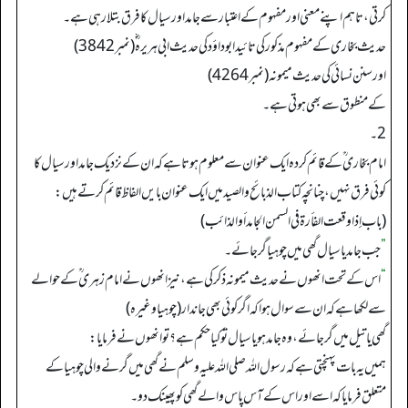
کرتی، تاہم اپنے معنی اور مفہوم کے اعتبار سے جامد اور سیال کا فرق بتلارہی ہے۔
حدیث بخاری کے مفہوم مذکور کی تائید ابوداؤد کی حدیث ابی ہریرہ ؓ (نمبر3842)
اور سنن نسائی کی حدیث میمونہ (نمبر 4264)
کے منطوق سے بھی ہوتی ہے۔
2۔
امام بخاری ؒ کے قائم کردہ ایک عنوان سے معلوم ہوتا ہے کہ ان کے نزدیک جامد اورسیال کا
کوئی فرق نہیں، چنانچہ کتاب الذبائح والصید میں ایک عنوان بایں الفاظ قائم کرتے ہیں:
(باب إذا وقعت الفأرة في السمن الجامد أو الذائب)
”
جب جامد یا سیال گھی میں چوہیا گرجائے۔
“
اس کے تحت انھوں نے حدیث میمونہ ذکر کی ہے، نیز انھوں نے امام زہری ؒ کے حوالے
سے لکھا ہے کہ ان سے سوال ہواکہ اگر کوئی بھی جاندار(چوہیا وغیرہ)
گھی یاتیل میں گرجائے، وہ جامد ہو یا سیال تو کیا حکم ہے؟ تو انھوں نے فرمایا:
ہمیں یہ بات پہنچتی ہے کہ رسول اللہ صلی اللہ علیہ وسلم نے گھی میں گرنے والی چوہیا کے
متعلق فرمایا کہ اسے اور اس کے آس پاس والے گھی کو پھینک دو۔