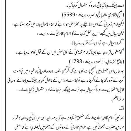
اسے پھینک دیا گیا باقی ماندہ کو استعمال کرلیا گیا۔
(صحیح البخاري، الذبائح والصید، حدیث: 5539)
لیکن امام زہری ؒ کے اس ضابطے پر اعتراض ہوتا ہے کہ القاء ماحول جامد میں تو ہوسکتا ہے،
لیکن سیال میں کیسے اس پر عمل کیا جائے گا؟ امام بخاری ؒ نے روایت:
”
اگر وہ سیال ہے تو اس کے قریب نہ جاؤ۔
“
کو معلول قراردیا ہے جیسا کہ امام ترمذی ؒ نے اپنی سنن میں ان کے قول کا حوالہ دیا ہے۔
(جامع الترمذي، الأطعمة، حدیث: 1798)
بہرحال اس سلسلے میں صحیح بات یہی ہے کہ ا گرگھی، شہد، دودھ اور پانی وغیرہ میں نجاست
گرجائے تو دیکھا جائے اگرجامد ہے تونجاست اور اس کے ماحول کو باہر پھینک دیا جائے اور باقی
قابل استعمال ہے اور اگرسیال ہے تو اسے پھینک دیا جائے اور استعمال نہ کیاجائے۔
واللہ أعلم۔
3۔
محدثین کرام کا ان احادیث کے متعلق اختلاف ہے کہ یہ مسانید ابن عباس ؓ ہیں یا ان کا شمار
مسانید حضرت میمونہ ؓ میں ہے؟ امام بخاری ؒ نے دونوں کے آخر میں فیصلہ دیا ہے کہ اصل