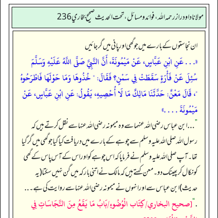
مولانا داود راز رحمه الله، فوائد و مسائل، تحت الحديث صحيح بخاري 236
ان نجاستوں کے بارے میں جو گھی اور پانی میں گر جائیں
«. . . عَنِ ابْنِ عَبَّاسٍ، عَنْ مَيْمُونَةَ، أَنَّ النَّبِيَّ صَلَّى اللَّهُ عَلَيْهِ وَسَلَّمَ
سُئِلَ عَنْ فَأْرَةٍ سَقَطَتْ فِي سَمْنٍ؟ فَقَالَ: " خُذُوهَا وَمَا حَوْلَهَا فَاطْرَحُوهُ
"، قَالَ مَعْنٌ: حَدَّثَنَا مَالِكٌ مَا لَا أُحْصِيهِ، يَقُولُ: عَنِ ابْنِ عَبَّاسٍ، عَنْ
مَيْمُونَةَ . . . .»
”
. . . ابن عباس رضی اللہ عنہما سے وہ میمونہ رضی اللہ عنہا سے نقل کرتے ہیں کہ
رسول اللہ صلی اللہ علیہ وسلم سے چوہے کے بارے میں دریافت کیا گیا جو گھی میں گر گیا
تھا۔ آپ صلی اللہ علیہ وسلم نے فرمایا کہ اس چوہے کو اور اس کے آس پاس کے گھی
کو نکال کر پھینک دو۔ معن کہتے ہیں کہ مالک نے اتنی بار کہ میں گن نہیں سکتا (یہ
حدیث) ابن عباس سے اور انہوں نے میمونہ رضی اللہ عنہا سے روایت کی ہے۔ . .
[صحيح البخاري/كِتَاب الْوُضُوءِ/بَابُ مَا يَقَعُ مِنَ النَّجَاسَاتِ فِي
“
.