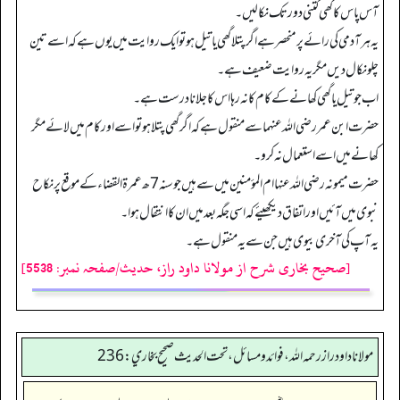
آس پاس کا گھی کتنی دور تک نکالیں۔
یہ ہر آدمی کی رائے پر منحصر ہے اگر پتلا گھی یا تیل ہو تو ایک روایت میں یوں ہے کہ اسے تین
چلو نکال دیں مگر یہ روایت ضعیف ہے۔
اب جو تیل یا گھی کھانے کے کام کا نہ رہا اس کا جلانا درست ہے۔
حضرت ابن عمر رضی اللہ عنہما سے منقول ہے کہ اگر گھی پتلا ہو تو اسے اور کام میں لائے مگر
کھانے میں اسے استعمال نہ کرو۔
حضرت میمونہ رضی اللہ عنہا ام المؤمنین میں سے ہیں جو سنہ7ھ عمرۃ القضاء کے موقع پر نکاح
نبوی میں آئیں اور اتفاق دیکھیئے کہ اسی جگہ بعد میں ان کا انتقال ہوا۔
یہ آپ کی آخری بیوی ہیں جن سے یہ منقول ہے۔
[صحیح بخاری شرح از مولانا داود راز، حدیث/صفحہ نمبر: 5538]
مولانا داود راز رحمه الله، فوائد و مسائل، تحت الحديث صحيح بخاري: 236