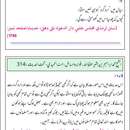
ہو،
سیال میں
”
ارد گرد
“
ہو ہی نہیں سکتا،
کیوں کہ چوہیا اس میں گھومتی رہے گی۔
[سنن ترمذي مجلس علمي دار الدعوة، نئى دهلى، حدیث/صفحہ نمبر:
1798]
الشيخ محمد ابراهيم بن بشير حفظ الله، فوائد و مسائل، مسند الحميدي، تحت الحديث:314
فائدہ:
اس حدیث میں اس صورت کا بیان ہے کہ اگر گھی منجمد (جما ہوا) ہو تو اس جگہ سے اور اردگرد سے
تھوڑا سا گھی پھینک دیا جائے، باقی کو کھایا جا سکتا ہے لیکن اگر گھی مائع ہے تو اس تمام گھی کو بہا دیا
جائے گا۔ نیز یہ بھی معلوم ہوا کہ چو ہا نا پاک ہے، اور حرام بھی ہے۔ بعض لوگ اپنے ہوٹلوں
میں چوہے کا قیمہ بنا کر سموسوں وغیرہ میں ڈالتے ہیں، جو کہ کبیرہ گناہ ہے، اور مسلمانوں سے
دھوکا ہے، اللہ تعالیٰ تمام مسلمانوں میں اپنا ڈر پیدا فرمائے، آمین۔