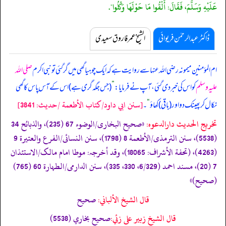
عَلَيْهِ وَسَلَّمَ، فَقَالَ: أَلْقُوا مَا حَوْلَهَا وَكُلُوا".
ڈاکٹر عبدالرحمٰن فریوائی
الشیخ عمر فاروق سعیدی
ام المؤمنین میمونہ رضی اللہ عنہا سے روایت ہے کہ
ایک چوہیا گھی میں گر گئی تو نبی اکرم
صلی اللہ
علیہ وسلم
کو اس کی خبر دی گئی، آپ نے فرمایا:
”
(جس جگہ گری ہے) اس کے آس پاس کا گھی
[سنن ابي داود/كتاب الأطعمة /حدیث: 3841]
نکال کر پھینک دو اور (باقی) کھاؤ
“
۔
تخریج الحدیث دارالدعوہ:
«‏‏‏‏صحیح البخاری/الوضوء 67 (235)، والذبائح 34
(5538)، سنن الترمذی/الأطعمة 8 (1798)، سنن النسائی/الفرع والعتیرة 9
(4263)، (تحفة الأشراف: 18065)، وقد أخرجہ: موطا امام مالک/الاستئذان
7 (20)، مسند احمد (6/329، 330، 335)، سنن الدارمی/الطہارة 60 (765)
(صحیح)»
قال الشيخ الألباني:
صحيح
قال الشيخ زبير على زئي:
صحيح بخاري (5538)