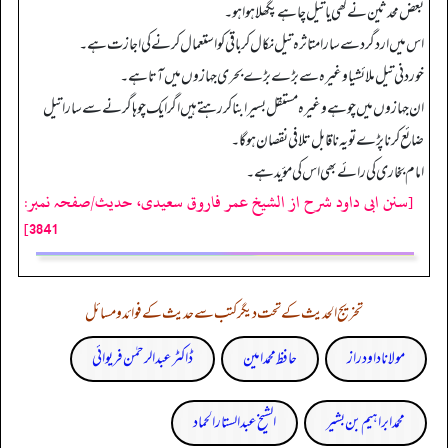
بعض محدثین نے گھی یاتیل چاہے پگھلا ہوا ہو۔
اس میں اردگرد سے سارا متاثرہ تیل نکال کر باقی کو استعمال کرنے کی اجازت ہے۔
خوردنی تیل ملائشیا وغیرہ سے بڑے بڑے بحری جہازوں میں آتا ہے۔
ان جہازوں میں چوہے وغیرہ مستقل بسیرا بنا کر رہتے ہیں اگر ایک چوہا گرنے سے سارا تیل
ضائع کرنا پڑے تو یہ ناقابل تلافی نقصان ہوگا۔
امام بخاری کی رائے بھی اس کی مؤید ہے۔
[سنن ابی داود شرح از الشیخ عمر فاروق سعیدی، حدیث/صفحہ نمبر:
3841]
تخریج الحدیث کے تحت دیگر کتب سے حدیث کے فوائد و مسائل
مولانا داود راز
حافظ محمد امین
ڈاکٹر عبدالرحمٰن فریوائی
محمد ابراہیم بن بشیر
الشیخ عبدالستار الحماد