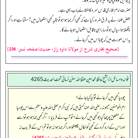
پڑجائیں تو وہ پانی وغیرہ ناپاک نہ ہوگا۔
حضرت امام بخاری قدس سرہ کا منشائے باب یہی ہے۔
بعض علماء نے یہ فرق ضرور کیا ہے کہ گھی اگرجما ہوا ہو تو بقیہ گھی استعمال میں آسکتا ہے اور اگر
پگھلا ہوا سیال ہو تو سارا ہی ناقابل استعمال ہوجائے گا۔
یہ اس صورت میں کہ چوہا اس میں گر جائے۔
[صحیح بخاری شرح از مولانا داود راز، حدیث/صفحہ نمبر: 236]
فوائد ومسائل از الشيخ حافظ محمد امين حفظ الله سنن نسائي تحت الحديث4265
چوہیا گھی میں گر جائے تو کیا کیا جائے؟
ام المؤمنین میمونہ رضی اللہ عنہا کہتی ہیں کہ نبی اکرم صلی اللہ علیہ وسلم سے اس چوہیا
کے متعلق پوچھا گیا جو گھی میں گر جائے؟ تو آپ نے فرمایا:
”
اگر گھی جما ہوا ہو تو اسے
اور اس کے اردگرد کے گھی کو نکال پھینکو اور اگر جما ہوا نہ ہو تو تم اس کے قریب نہ
[سنن نسائي/كتاب الفرع والعتيرة/حدیث: 4265]
جاؤ۔‏‏‏‏
“