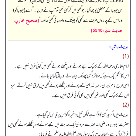
5540. سیدہ میمونہ‬ ؓ س‬ے روایت ہے انہوں نے کہا: نبی صلی اللہ علیہ وسلم سے
اس چوہیا کے متعلق پوچھا گیا: جو گھی میں گر گئی تھی تو آپ نے فرمایا:
”
اسے (چوہیا کو)
[صحيح بخاري،
اور اس کے چاروں طرف سے گھی کو پھینک دو اور باقی گھی کھالو۔
“
حديث نمبر:5540]
حدیث حاشیہ:
(1)
امام بخاری رحمہ اللہ کے نزدیک جمے ہوئے اور پگھلے ہوئے گھی میں کوئی فرق نہیں ہے۔
اس کا حکم ایک ہے کہ متاثرہ گھی پھینک دیا جائے اور باقی کھا لیا جائے۔
اسی طرح امام زہری رحمہ اللہ بھی جمے ہوئے اور پگھلے ہوئے گھی میں فرق نہیں کرتے، نیز
ان کے نزدیک گھی اور غیر گھی میں بھی کوئی فرق نہیں ہے۔
(2)
حدیث میں اگرچہ گھی کا ذکر ہے لیکن تیل وغیرہ کو اس پر قیاس کیا گیا ہے۔
حضرت ابو ہریرہ رضی اللہ عنہ سے مروی ایک حدیث میں جمے ہوئے اور پگھلے ہوئے گھی میں
فرق کیا گیا ہے، الفاظ یہ ہیں کہ رسول اللہ صلی اللہ علیہ وسلم نے فرمایا: