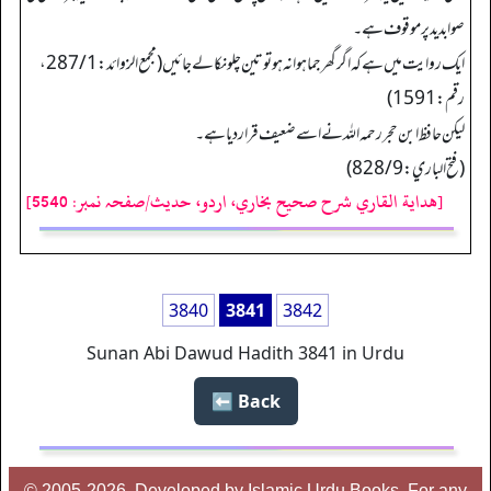
صوابدید پر موقوف ہے۔
ایک روایت میں ہے کہ اگر گھر جما ہوا نہ ہو تو تین چلو نکالے جائیں (مجمع الزوائد: 287/1،
رقم: 1591)
لیکن حافظ ابن حجر رحمہ اللہ نے اسے ضعیف قرار دیا ہے۔
(فتح الباري: 828/9)
[هداية القاري شرح صحيح بخاري، اردو، حدیث/صفحہ نمبر: 5540]
3840
3841
3842
Sunan Abi Dawud Hadith 3841 in Urdu
Back ⬅️
© 2005-2026, Developed by Islamic Urdu Books, For any