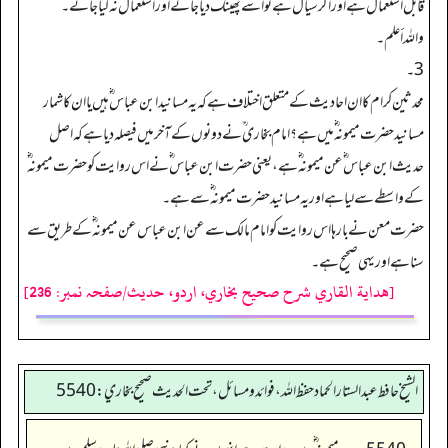
قابل استعمال ہے اور اگرسیال ہے تو اسے پھینک دیا جائے اور استعمال نہ کیاجائے۔
واللہ أعلم۔
3۔
محدثین کرام کا ان احادیث کے متعلق اختلاف ہے کہ یہ مسانید ابن عباس ؓ ہیں یا ان کا شمار
مسانید حضرت میمونہ ؓ میں ہے؟ امام بخاری ؒ نے دونوں کے آخر میں فیصلہ دیا ہے کہ اصل
حدیث ابن عباس ؓ عن میمونہ ؓ ہے، یعنی حضرت ابن عباس ؓ نے اس روایت کو حضرت میمونہ ؓ
کے واسطے سے لیا ہے اور یہ مسانید حضرت میمونہ ؓ سے ہے۔
حضرت معن نے بارہا اس روایت کو امام مالک سے عن ابن عباس عن میمونہ ؓ کے طریق سے
سنا ہے اور یہی صحیح ہے۔
[هداية القاري شرح صحيح بخاري، اردو، حدیث/صفحہ نمبر: 236]
الشيخ حافط عبدالستار الحماد حفظ الله، فوائد و مسائل، تحت الحديث صحيح بخاري:5540