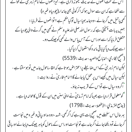
“
اس کے تحت انھوں نے حدیث میمونہ ذکر کی ہے، نیز انھوں نے امام زہری ؒ کے حوالے
سے لکھا ہے کہ ان سے سوال ہواکہ اگر کوئی بھی جاندار(چوہیا وغیرہ)
گھی یاتیل میں گرجائے، وہ جامد ہو یا سیال تو کیا حکم ہے؟ تو انھوں نے فرمایا:
ہمیں یہ بات پہنچتی ہے کہ رسول اللہ صلی اللہ علیہ وسلم نے گھی میں گرنے والی چوہیا کے
متعلق فرمایا کہ اسے اور اس کے آس پاس والے گھی کو پھینک دو۔
اسے پھینک دیا گیا باقی ماندہ کو استعمال کرلیا گیا۔
(صحیح البخاري، الذبائح والصید، حدیث: 5539)
لیکن امام زہری ؒ کے اس ضابطے پر اعتراض ہوتا ہے کہ القاء ماحول جامد میں تو ہوسکتا ہے،
لیکن سیال میں کیسے اس پر عمل کیا جائے گا؟ امام بخاری ؒ نے روایت:
”
اگر وہ سیال ہے تو اس کے قریب نہ جاؤ۔
“
کو معلول قراردیا ہے جیسا کہ امام ترمذی ؒ نے اپنی سنن میں ان کے قول کا حوالہ دیا ہے۔
(جامع الترمذي، الأطعمة، حدیث: 1798)
بہرحال اس سلسلے میں صحیح بات یہی ہے کہ ا گرگھی، شہد، دودھ اور پانی وغیرہ میں نجاست
گرجائے تو دیکھا جائے اگرجامد ہے تونجاست اور اس کے ماحول کو باہر پھینک دیا جائے اور باقی