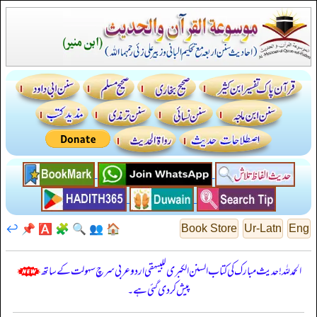
↩️
📌
🅰️
🧩
🔍
👥
🏠
Book Store
Ur-Latn
Eng
الحمدللہ! حدیث مبارک کی کتاب السنن الكبرى للبيهقي اردو عربی سرچ سہولت کے ساتھ
پیش کر دی گئی ہے۔