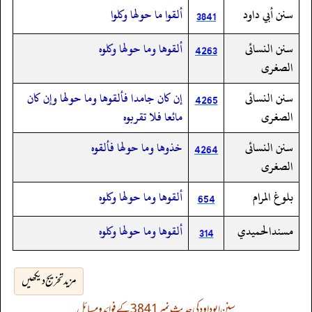
سنن أبي داود
ألقوا ما حولها وكلوا
3841
سنن النسائى
ألقوها وما حولها وكلوه
4263
الصغرى
سنن النسائى
إن كان جامدا فألقوها وما حولها وإن كان
4265
الصغرى
مائعا فلا تقربوه
سنن النسائى
خذوها وما حولها فألقوه
4264
الصغرى
بلوغ المرام
ألقوها وما حولها وكلوه
654
مسندالحميدي
ألقوها وما حولها وكلوه
314
مزید تخریج دیکھیں
سنن ابوداود کی حدیث نمبر 3841 کے فوائد و مسائل