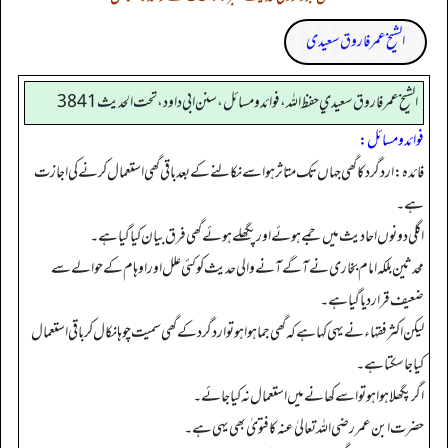
الشیخ عمر فاروق سعیدی
الشيخ عمر فاروق سعيدي حفظ الله، فوائد و مسائل، سنن ابي داود ، تحت الحديث 3841
فوائد ومسائل:
فائدہ: ارد گرد کا گھی جہاں تک متاثر ہو اسے نکالنے کے بعد باقی گھی استعمال کرنے کی اجازت
ہے۔
اگلی دونوں احادیث میں جمے ہوئے اور پگھلے ہوئے گھی فرق بیان کیا گیا ہے۔
محدثین بلکہ امام بخاری نے آگے آنے والی حدیث کو کئی علل اور اوہام کے حوالے سے
ضعیف قرار دیا گیا ہے۔
لیکن اکثر فقہاء نے یہی کہا ہےکہ گھی جما ہوا ہو تو ارد گرد کے گھی سمیت چوہا نکال کر باقی استعمال
کیا جا سکتا ہے۔
اگر پگھلا ہوا ہو تو اسے کھانے میں استعمال نہ کیا جائے۔
حضرت ابن عمر رضی اللہ تعالیٰ عنہ کا فتویٰ بھی یہی ہے۔