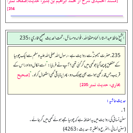
[مسند الحمیدی شرح از محمد ابراهيم بن بشير، حدیث/صفحہ نمبر:
314]
الشيخ حافط عبدالستار الحماد حفظ الله، فوائد و مسائل، تحت الحديث صحيح بخاري:235
235. حضرت میمونہ‬ ؓ س‬ے روایت ہے، رسول اللہ صلی اللہ علیہ وسلم سے ایک چوہیا
کے متعلق پوچھا گیا جو گھی میں گر گئی تھی؟ آپ نے فرمایا:
”
اسے نکال دو اور اس کے
[صحيح
قریب جس قدر گھی ہو اسے بھی پھینک دو، پھر اپنا باقی گھی استعمال کر لو۔
“
بخاري، حديث نمبر:235]
حدیث حاشیہ:
1۔
سنن نسائی کی روایت میں یہ اضافہ ہے کہ چوہیا جمے ہوئے گھی میں گرجائے۔
(سنن نسائي، الفرع والعتیرة، حديث: 4263)