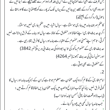
جس طرف سے بھی اسے الٹنا چاہیں گے اس کی جگہ فوراً دوسرے حصے پیچھے سے آجائیں گے
اور وہ بھی اردگرد کے حصے بن جائیں گے یہاں تک کہ پورے کو پھینکنا پڑے گا اور القائے
ماحول (اردگرد کے پھینکنے)
کا حکم صرف جامد میں جاری ہو سکتا ہے، سیال اشیاء میں یہ حکم جاری نہیں ہوسکتا۔
اگرچہ حدیث بخاری اپنے الفاظ اور منطوق کے لحاظ سے سیال اور جامد کے فرق پر دلالت نہیں
کرتی، تاہم اپنے معنی اور مفہوم کے اعتبار سے جامد اور سیال کا فرق بتلارہی ہے۔
حدیث بخاری کے مفہوم مذکور کی تائید ابوداؤد کی حدیث ابی ہریرہ ؓ (نمبر3842)
اور سنن نسائی کی حدیث میمونہ (نمبر 4264)
کے منطوق سے بھی ہوتی ہے۔
2۔
امام بخاری ؒ کے قائم کردہ ایک عنوان سے معلوم ہوتا ہے کہ ان کے نزدیک جامد اورسیال کا
کوئی فرق نہیں، چنانچہ کتاب الذبائح والصید میں ایک عنوان بایں الفاظ قائم کرتے ہیں:
(باب إذا وقعت الفأرة في السمن الجامد أو الذائب)
”
جب جامد یا سیال گھی میں چوہیا گرجائے۔