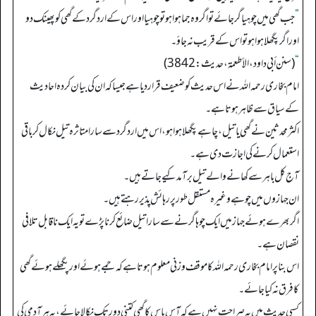
”
جب گھی میں چوہیا گر جائے تو اگر وہ جما ہوا ہو تو چوہیا اور اس کے ارد گرد کے گھی کو پھینک دو
اور اگر پگھلا ہوا ہو تو اس کے قریب نہ جاؤ۔
“
(سنن أبي داود، الأطعمة، حدیث: 3842)
امام بخاری رحمہ اللہ نے اس حدیث کو ضعیف قرار دیا ہے جیسا کہ ان کی بیان کردہ احادیث
کے سیاق سے ظاہر ہوتا ہے۔
اکثر محدثین نے گھی یا تیل، چاہے پگھلا ہوا ہو، اس میں ارد گرد سے سارا متاثرہ تیل نکال کر باقی
استعمال کرنے کی اجازت دی ہے۔
آج کل باہر سے کھانے والے تیل برآمد کیے جاتے ہیں۔
ان جہازوں میں چوہے وغیرہ مستقل طور پر رہائش پذیر رہتے ہیں۔
اگر بھرے ہوئے جہاز میں ایک چوہا گرنے سے سارا تیل ضائع کرنا پڑے تو یہ ایک ناقابل تلافی
نقصان ہے۔
اس بنا پر امام بخاری رحمہ اللہ کا موقف وزنی معلوم ہوتا ہے کہ جمے ہوئے اور پگھلے ہوئے گھی
کا فرق نہ کیا جائے۔
کسی حدیث میں یہ صراحت نہیں ہے کہ آس پاس کا گھی کتنی دور تک نکالا جائے، یہ ہر آدمی کی