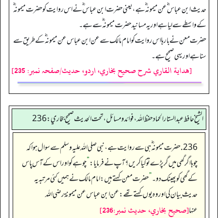
حدیث ابن عباس ؓ عن میمونہ ؓ ہے، یعنی حضرت ابن عباس ؓ نے اس روایت کو حضرت میمونہ ؓ
کے واسطے سے لیا ہے اور یہ مسانید حضرت میمونہ ؓ سے ہے۔
حضرت معن نے بارہا اس روایت کو امام مالک سے عن ابن عباس عن میمونہ ؓ کے طریق سے
سنا ہے اور یہی صحیح ہے۔
[هداية القاري شرح صحيح بخاري، اردو، حدیث/صفحہ نمبر: 235]
الشيخ حافط عبدالستار الحماد حفظ الله، فوائد و مسائل، تحت الحديث صحيح بخاري:236
236. حضرت میمونہ ؓ ہی سے روایت ہے، نبی صلی اللہ علیہ وسلم سے سوال ہوا کہ
چوہا اگر گھی میں گر پڑے تو کیا کریں؟ آپ نے فرمایا:
”
چوہے کو اور اس کے آس پاس
کے گھی کو پھینک دو۔
”
حضرت معن کہتے ہیں: امام مالک نے ہمیں کئی مرتبہ یہ
حدیث بیان کی اور وہ یوں کہتے تھے: عن ابن عباس عن ميمونة رضى الله
[صحيح بخاري، حديث نمبر:236]
عنها