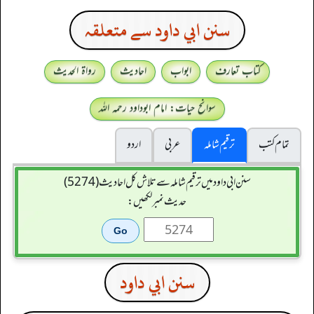
سنن ابي داود سے متعلقہ
کتاب تعارف
ابواب
احادیث
رواۃ الحدیث
سوانح حیات: امام ابوداود رحمہ اللہ
تمام کتب
ترقیم شاملہ
عربی
اردو
سنن ابي داود میں ترقیم شاملہ سے تلاش کل احادیث (5274)
حدیث نمبر لکھیں:
سنن ابي داود