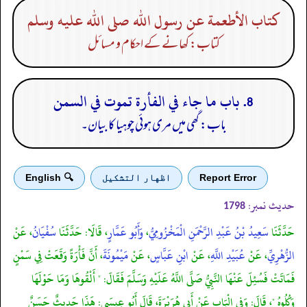
كتاب الأطعمة عن رسول الله صلى الله عليه وسلم
کتاب: کھانے کے احکام و مسائل
8. باب ما جاء في الفأرة تموت في السمن
باب: گھی میں مری ہوئی چوہیا کا بیان۔
Report Error
اظهار التشكيل
🔍 English
حدیث نمبر:
1798
حَدَّثَنَا
سَعِيدُ بْنُ عَبْدِ الرَّحْمَنِ الْمَخْزُومِيُّ
،
وَأَبُو عَمَّارٍ
، قَالَا: حَدَّثَنَا
سُفْيَانُ
، عَنْ
الزُّهْرِيِّ
، عَنْ
عُبَيْدِ اللَّهِ
، عَنْ
ابْنِ عَبَّاسٍ
، عَنْ
مَيْمُونَةَ
، أَنَّ فَأْرَةً وَقَعَتْ فِي سَمْنٍ
فَمَاتَتْ فَسُئِلَ عَنْهَا النَّبِيُّ صَلَّى اللَّهُ عَلَيْهِ وَسَلَّمَ فَقَالَ: " أَلْقُوهَا وَمَا حَوْلَهَا
وَكُلُوهُ "، قَالَ: وَفِي الْبَاب عَنْ أَبِي هُرَيْرَةَ، قَالَ أَبُو عِيسَى: هَذَا حَدِيثٌ حَسَنٌ