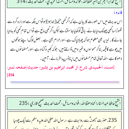
الشيخ محمد ابراهيم بن بشير حفظ الله، فوائد و مسائل، مسند الحميدي، تحت الحديث:314
فائدہ:
اس حدیث میں اس صورت کا بیان ہے کہ اگر گھی منجمد (جما ہوا) ہو تو اس جگہ سے اور اردگرد سے
تھوڑا سا گھی پھینک دیا جائے، باقی کو کھایا جا سکتا ہے لیکن اگر گھی مائع ہے تو اس تمام گھی کو بہا دیا
جائے گا۔ نیز یہ بھی معلوم ہوا کہ چو ہا نا پاک ہے، اور حرام بھی ہے۔ بعض لوگ اپنے ہوٹلوں
میں چوہے کا قیمہ بنا کر سموسوں وغیرہ میں ڈالتے ہیں، جو کہ کبیرہ گناہ ہے، اور مسلمانوں سے
دھوکا ہے، اللہ تعالیٰ تمام مسلمانوں میں اپنا ڈر پیدا فرمائے، آمین۔
[مسند الحمیدی شرح از محمد ابراهيم بن بشير، حدیث/صفحہ نمبر:
314]
الشيخ حافط عبدالستار الحماد حفظ الله، فوائد و مسائل، تحت الحديث صحيح بخاري:235
235. حضرت میمونہ‬ ؓ س‬ے روایت ہے، رسول اللہ صلی اللہ علیہ وسلم سے ایک چوہیا