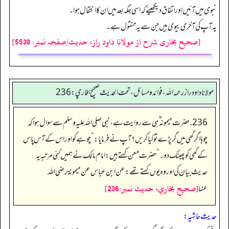
نبوی میں آئیں اور اتفاق دیکھیئے کہ اسی جگہ بعد میں ان کا انتقال ہوا۔
یہ آپ کی آخری بیوی ہیں جن سے یہ منقول ہے۔
[صحیح بخاری شرح از مولانا داود راز، حدیث/صفحہ نمبر: 5538]
مولانا داود راز رحمه الله، فوائد و مسائل، تحت الحديث صحيح بخاري: 236
236. حضرت میمونہ ؓ ہی سے روایت ہے، نبی صلی اللہ علیہ وسلم سے سوال ہوا کہ
چوہا اگر گھی میں گر پڑے تو کیا کریں؟ آپ نے فرمایا:
”
چوہے کو اور اس کے آس پاس
کے گھی کو پھینک دو۔
”
حضرت معن کہتے ہیں: امام مالک نے ہمیں کئی مرتبہ یہ
حدیث بیان کی اور وہ یوں کہتے تھے: عن ابن عباس عن ميمونة رضى الله
[صحيح بخاري، حديث نمبر:236]
عنها
حدیث حاشیہ: