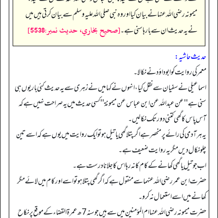
میمونہ رضی اللہ عنہا نے بیان کیا اور وہ نبی صلی اللہ علیہ وسلم سے بیان کرتی ہیں میں
[صحيح بخاري، حديث نمبر:5538]
نے یہ حدیث ان سے بارہا سنی ہے۔
حدیث حاشیہ:
معمر کی روایت کو ابوداؤد نے نکالا۔
اسماعیلی نے سفیان سے نقل کیا، انہوں نے کہا میں نے زہری سے یہ حدیث کئی بار یوں ہی
سنی ہے ''عن عبداللہ عن ابن عباس عن میمونة'' کسی حدیث میں یہ صراحت نہیں ہے کہ
آس پاس کا گھی کتنی دور تک نکالیں۔
یہ ہر آدمی کی رائے پر منحصر ہے اگر پتلا گھی یا تیل ہو تو ایک روایت میں یوں ہے کہ اسے تین
چلو نکال دیں مگر یہ روایت ضعیف ہے۔
اب جو تیل یا گھی کھانے کے کام کا نہ رہا اس کا جلانا درست ہے۔
حضرت ابن عمر رضی اللہ عنہما سے منقول ہے کہ اگر گھی پتلا ہو تو اسے اور کام میں لائے مگر
کھانے میں اسے استعمال نہ کرو۔
حضرت میمونہ رضی اللہ عنہا ام المؤمنین میں سے ہیں جو سنہ7ھ عمرۃ القضاء کے موقع پر نکاح