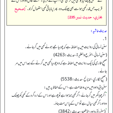
کے متعلق پوچھا گیا جو گھی میں گر گئی تھی؟ آپ نے فرمایا:
”
اسے نکال دو اور اس کے
[صحيح
قریب جس قدر گھی ہو اسے بھی پھینک دو، پھر اپنا باقی گھی استعمال کر لو۔
“
بخاري، حديث نمبر:235]
حدیث حاشیہ:
1۔
سنن نسائی کی روایت میں یہ اضافہ ہے کہ چوہیا جمے ہوئے گھی میں گرجائے۔
(سنن نسائي، الفرع والعتیرة، حديث: 4263)
صحیح بخاری کی ایک روایت میں اضافہ ہے کہ وہ چوہیا گھی میں گرنے کے بعد اس میں مر
جائے۔
(صحیح البخاري، الذبائح، حدیث: 5538)
سنن ابی داود میں مزید وضاحت ہے، اس کے الفاظ یہ ہیں:
”
اگرچوہا گھر میں گرجائے، اگرگھی جما ہوا ہے تو چوہے اور اس کے اردگرد کے گھی کو پھینک
دواور اگرگھی سیال ہے تو اس کے پاس مت جاؤ۔
“
(سنن أبي داود، الأطعمة، حدیث: 3842)