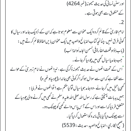
اور سنن نسائی کی حدیث میمونہ (نمبر 4264)
کے منطوق سے بھی ہوتی ہے۔
2۔
امام بخاری ؒ کے قائم کردہ ایک عنوان سے معلوم ہوتا ہے کہ ان کے نزدیک جامد اورسیال کا
کوئی فرق نہیں، چنانچہ کتاب الذبائح والصید میں ایک عنوان بایں الفاظ قائم کرتے ہیں:
(باب إذا وقعت الفأرة في السمن الجامد أو الذائب)
”
جب جامد یا سیال گھی میں چوہیا گرجائے۔
“
اس کے تحت انھوں نے حدیث میمونہ ذکر کی ہے، نیز انھوں نے امام زہری ؒ کے حوالے
سے لکھا ہے کہ ان سے سوال ہواکہ اگر کوئی بھی جاندار(چوہیا وغیرہ)
گھی یاتیل میں گرجائے، وہ جامد ہو یا سیال تو کیا حکم ہے؟ تو انھوں نے فرمایا:
ہمیں یہ بات پہنچتی ہے کہ رسول اللہ صلی اللہ علیہ وسلم نے گھی میں گرنے والی چوہیا کے
متعلق فرمایا کہ اسے اور اس کے آس پاس والے گھی کو پھینک دو۔
اسے پھینک دیا گیا باقی ماندہ کو استعمال کرلیا گیا۔
(صحیح البخاري، الذبائح والصید، حدیث: 5539)