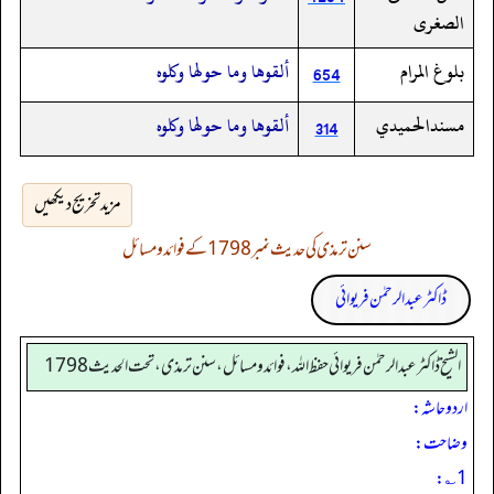
الصغرى
بلوغ المرام
ألقوها وما حولها وكلوه
654
مسندالحميدي
ألقوها وما حولها وكلوه
314
مزید تخریج دیکھیں
سنن ترمذی کی حدیث نمبر 1798 کے فوائد و مسائل
ڈاکٹر عبدالرحمٰن فریوائی
الشیخ ڈاکٹر عبد الرحمٰن فریوائی حفظ اللہ، فوائد و مسائل، سنن ترمذی، تحت الحديث 1798
اردو حاشہ:
وضاحت:
1؎: