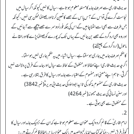
حدیث بخاری سے صرف جامد کا مسئلہ معلوم ہوتا ہے، سیال کا نہیں کیونکہ اگر سیال میں
نجاست گرے گی تو اس کے آس پاس کے حصے کا تعین کرنا اور پھینکنا ممکن ہی نہیں، کیونکہ
جس طرف سے بھی اسے الٹنا چاہیں گے اس کی جگہ فوراً دوسرے حصے پیچھے سے آجائیں گے
اور وہ بھی اردگرد کے حصے بن جائیں گے یہاں تک کہ پورے کو پھینکنا پڑے گا اور القائے
ماحول (اردگرد کے پھینکنے)
کا حکم صرف جامد میں جاری ہو سکتا ہے، سیال اشیاء میں یہ حکم جاری نہیں ہوسکتا۔
اگرچہ حدیث بخاری اپنے الفاظ اور منطوق کے لحاظ سے سیال اور جامد کے فرق پر دلالت نہیں
کرتی، تاہم اپنے معنی اور مفہوم کے اعتبار سے جامد اور سیال کا فرق بتلارہی ہے۔
حدیث بخاری کے مفہوم مذکور کی تائید ابوداؤد کی حدیث ابی ہریرہ ؓ (نمبر3842)
اور سنن نسائی کی حدیث میمونہ (نمبر 4264)
کے منطوق سے بھی ہوتی ہے۔
2۔
امام بخاری ؒ کے قائم کردہ ایک عنوان سے معلوم ہوتا ہے کہ ان کے نزدیک جامد اورسیال کا
کوئی فرق نہیں، چنانچہ کتاب الذبائح والصید میں ایک عنوان بایں الفاظ قائم کرتے ہیں: