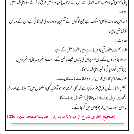
پانی کم ہو یا زیادہ جب تک گندگی سے اس کے رنگ یا بو یا مزہ میں فرق نہ آئے، وہ ناپاک نہیں
ہوتا۔
ائمہ اہل حدیث کایہی مسلک ہے جن لوگوں نے قلتین یادہ دردہ کی قید لگائی ہے ان کے دلائل
قوی نہیں ہیں۔
حدیث:
الماء طھور لاینجسه شيئ اس بارے میں بطور اصل کے ہے۔
مردار جانوروں کے بال اور پر ان کی ہڈیاں جیسے ہاتھی کے دانت وغیرہ یہ پانی وغیرہ میں
پڑجائیں تو وہ پانی وغیرہ ناپاک نہ ہوگا۔
حضرت امام بخاری قدس سرہ کا منشائے باب یہی ہے۔
بعض علماء نے یہ فرق ضرور کیا ہے کہ گھی اگرجما ہوا ہو تو بقیہ گھی استعمال میں آسکتا ہے اور اگر
پگھلا ہوا سیال ہو تو سارا ہی ناقابل استعمال ہوجائے گا۔
یہ اس صورت میں کہ چوہا اس میں گر جائے۔
[صحیح بخاری شرح از مولانا داود راز، حدیث/صفحہ نمبر: 236]