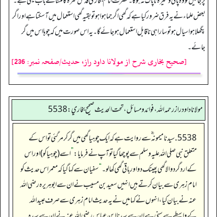
پڑ جائیں تو وہ پانی وغیرہ ناپاک نہ ہو گا۔ حضرت امام بخاری قدس سرہ کا منشائے باب یہی ہے۔
بعض علماء نے یہ فرق ضرور کیا ہے کہ گھی اگر جما ہوا ہو تو بقیہ گھی استعمال میں آ سکتا ہے اور اگر
پگھلا ہوا سیال ہو تو سارا ہی ناقابل استعمال ہو جائے گا۔ یہ اس صورت میں کہ چوہا اس میں گر
جائے۔
[صحیح بخاری شرح از مولانا داود راز، حدیث/صفحہ نمبر: 236]
مولانا داود راز رحمه الله، فوائد و مسائل، تحت الحديث صحيح بخاري: 5538
5538. سیدنا میمونہ ؓ سے روایت ہے کہ ایک چوہیا گھی میں گر کر مر گئی تو اس کے
متعلق نبی صلی اللہ علیہ وسلم سے پوچھا گیا تو آپ نے فرمایا:
”
اسے (چوہیا کو) اور اس
کے ارد گرد والا گھی پھینک دو اور باقی گھی کھالو۔
“
سفیان سے کہا گیا کہ معمر اس حدیث کو
امام زہری سے بیان کرتے ہیں انہیں سعید بن مسیب نے ان سے ابو ہریرہ رضی اللہ
عنہ نے بیان کیا، انہوں نے کہا میں نے یہ حدیث امام زہری سے صرف عبید اللہ
کے واسطے سے سنی ہے ان سے سیدنا ابن عباس رضی اللہ عنہ نے ان سے سیدہ