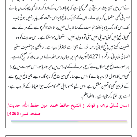
نے اس میں بھی پہلے طریقے پر عمل کیا ہے کہ چوہا اور اس کے ارد گرد والا گھی پھینک دیا جائے
اور باقی گھی استعمال کرلیا جائے۔ ان کے نزدیک مائع چیز اس وقت تک پلید نہیں ہوتی جب
تک اس کا رنگ یا بو یا ذائقہ نجاست کے ساتھ بدل نہیں جاتا، لہٰذا اگر چوہے کے مرنے سے
گھی (مائع) میں کوئی تبدیلی نہیں آئی تو وہ پلید نہیں، استعمال ہوسکتا ہے۔ اس حدیث کو وہ
ضعیف کہتے ہیں (شیخ البانی رحمہ اللہ نے بھی اسے شاذ قرار دیا ہے۔ دیکھیے: (ضعيف سنن
النسائي للألباني،رقم:4271) لیکن امام ابن حبان رحمہ اللہ نے اس حدیث کو صحیح کہا ہے۔
بہر صورت مائع میں امکان ہے کہ چوہا مرنے کے بعد اس میں تیرتا رہا ہو۔ اس صورت میں پورا
گھی اس کا ماحول قرار دیا جائے گا، اس لیے سار گھی ہی ضائع کرنا ہوگا۔ ویسے بھی مائع میں چوہے
کے قریبی گھی کا تعین مشکل ہے، اس لیے جمہور اہل علم کا مسلک ہی احتیاط کے قریب ہے،
اسے ہی اختیار کرنا چاہیے۔ واللہ أعلم۔
[سنن نسائی ترجمہ و فوائد از الشیخ حافظ محمد امین حفظ اللہ، حدیث/
صفحہ نمبر: 4265]