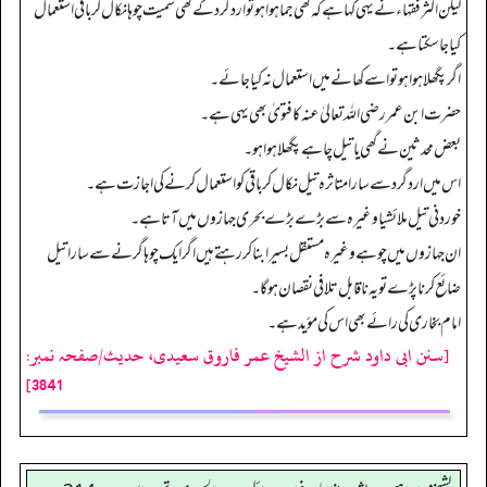
لیکن اکثر فقہاء نے یہی کہا ہےکہ گھی جما ہوا ہو تو ارد گرد کے گھی سمیت چوہا نکال کر باقی استعمال
کیا جا سکتا ہے۔
اگر پگھلا ہوا ہو تو اسے کھانے میں استعمال نہ کیا جائے۔
حضرت ابن عمر رضی اللہ تعالیٰ عنہ کا فتویٰ بھی یہی ہے۔
بعض محدثین نے گھی یاتیل چاہے پگھلا ہوا ہو۔
اس میں اردگرد سے سارا متاثرہ تیل نکال کر باقی کو استعمال کرنے کی اجازت ہے۔
خوردنی تیل ملائشیا وغیرہ سے بڑے بڑے بحری جہازوں میں آتا ہے۔
ان جہازوں میں چوہے وغیرہ مستقل بسیرا بنا کر رہتے ہیں اگر ایک چوہا گرنے سے سارا تیل
ضائع کرنا پڑے تو یہ ناقابل تلافی نقصان ہوگا۔
امام بخاری کی رائے بھی اس کی مؤید ہے۔
[سنن ابی داود شرح از الشیخ عمر فاروق سعیدی، حدیث/صفحہ نمبر:
3841]