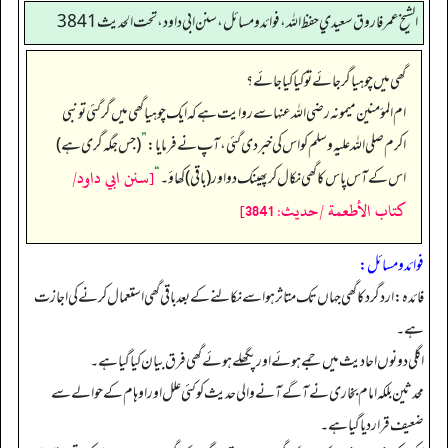
الشيخ عمر فاروق سعيدي حفظ الله، فوائد و مسائل، سنن ابي داود ، تحت الحديث 3841
گھی میں چوہیا گر جائے تو کیا کیا جائے؟
ام المؤمنین میمونہ رضی اللہ عنہا سے روایت ہے کہ ایک چوہیا گھی میں گر گئی تو نبی
اکرم صلی اللہ علیہ وسلم کو اس کی خبر دی گئی، آپ نے فرمایا:
”
(جس جگہ گری ہے)
[سنن ابي داود/
اس کے آس پاس کا گھی نکال کر پھینک دو اور (باقی) کھاؤ۔‏‏‏‏
“
كتاب الأطعمة /حدیث: 3841]
فوائد ومسائل:
فائدہ: ارد گرد کا گھی جہاں تک متاثر ہو اسے نکالنے کے بعد باقی گھی استعمال کرنے کی اجازت
ہے۔
اگلی دونوں احادیث میں جمے ہوئے اور پگھلے ہوئے گھی فرق بیان کیا گیا ہے۔
محدثین بلکہ امام بخاری نے آگے آنے والی حدیث کو کئی علل اور اوہام کے حوالے سے
ضعیف قرار دیا گیا ہے۔