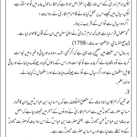
لیکن امام زہری ؒ کے اس ضابطے پر اعتراض ہوتا ہے کہ القاء ماحول جامد میں تو ہوسکتا ہے،
لیکن سیال میں کیسے اس پر عمل کیا جائے گا؟ امام بخاری ؒ نے روایت:
”
اگر وہ سیال ہے تو اس کے قریب نہ جاؤ۔
“
کو معلول قراردیا ہے جیسا کہ امام ترمذی ؒ نے اپنی سنن میں ان کے قول کا حوالہ دیا ہے۔
(جامع الترمذي، الأطعمة، حدیث: 1798)
بہرحال اس سلسلے میں صحیح بات یہی ہے کہ ا گرگھی، شہد، دودھ اور پانی وغیرہ میں نجاست
گرجائے تو دیکھا جائے اگرجامد ہے تونجاست اور اس کے ماحول کو باہر پھینک دیا جائے اور باقی
قابل استعمال ہے اور اگرسیال ہے تو اسے پھینک دیا جائے اور استعمال نہ کیاجائے۔
واللہ أعلم۔
3۔
محدثین کرام کا ان احادیث کے متعلق اختلاف ہے کہ یہ مسانید ابن عباس ؓ ہیں یا ان کا شمار
مسانید حضرت میمونہ ؓ میں ہے؟ امام بخاری ؒ نے دونوں کے آخر میں فیصلہ دیا ہے کہ اصل
حدیث ابن عباس ؓ عن میمونہ ؓ ہے، یعنی حضرت ابن عباس ؓ نے اس روایت کو حضرت میمونہ ؓ
کے واسطے سے لیا ہے اور یہ مسانید حضرت میمونہ ؓ سے ہے۔