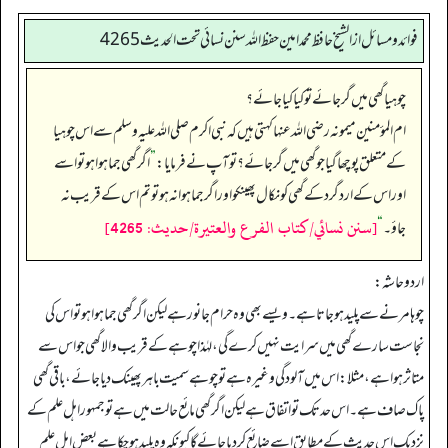
فوائد ومسائل از الشيخ حافظ محمد امين حفظ الله سنن نسائي تحت الحديث4265
چوہیا گھی میں گر جائے تو کیا کیا جائے؟
ام المؤمنین میمونہ رضی اللہ عنہا کہتی ہیں کہ نبی اکرم صلی اللہ علیہ وسلم سے اس چوہیا
کے متعلق پوچھا گیا جو گھی میں گر جائے؟ تو آپ نے فرمایا:
”
اگر گھی جما ہوا ہو تو اسے
اور اس کے اردگرد کے گھی کو نکال پھینکو اور اگر جما ہوا نہ ہو تو تم اس کے قریب نہ
[سنن نسائي/كتاب الفرع والعتيرة/حدیث: 4265]
جاؤ۔‏‏‏‏
“
اردو حاشہ:
چوہا مرنے سے پلید ہوجاتا ہے۔ ویسے بھی وہ حرام جانور ہے لیکن اگر گھی جما ہوا ہو تو اس کی
نجاست سارے گھی میں سرایت نہیں کرے گی، لہٰذا چوہے کے قریب والا گھی جو اس سے
متاثر ہوا ہے، مثلا: اس میں آلودگی وغیرہ ہے تو چوہے سمیت باہر پھینک دیا جائے، باقی گھی
پاک صاف ہے۔ اس حد تک تو اتفاق ہے لیکن اگر گھی مائع حالت میں ہے تو جمہور اہل علم کے
نزدیک اس حدیث کے مطابق اسے ضائع کردیا جائے گا کیونکہ وہ پلید ہوچکا ہے بعض اہل علم