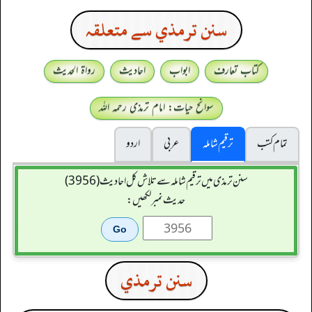
سنن ترمذي سے متعلقہ
کتاب تعارف
ابواب
احادیث
رواۃ الحدیث
سوانح حیات: امام ترمذی رحمہ اللہ
تمام کتب
ترقیم شاملہ
عربی
اردو
سنن ترمذی میں ترقیم شاملہ سے تلاش کل احادیث (3956)
حدیث نمبر لکھیں:
سنن ترمذي