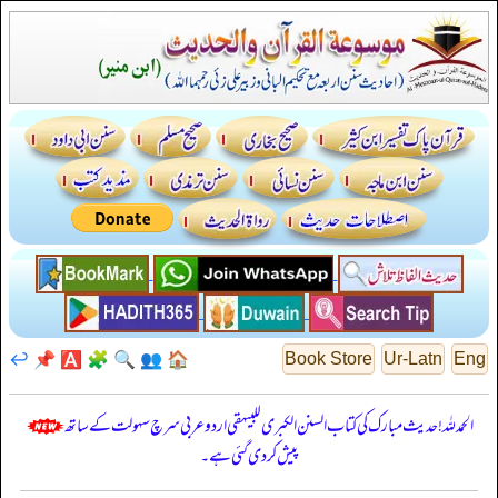
↩️
📌
🅰️
🧩
🔍
👥
🏠
Book Store
Ur-Latn
Eng
الحمدللہ! حدیث مبارک کی کتاب السنن الكبرى للبيهقي اردو عربی سرچ سہولت کے ساتھ
پیش کر دی گئی ہے۔