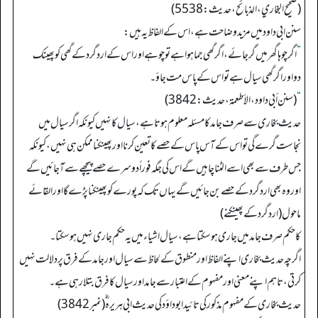
(صحیح البخاري، الذبائح، حدیث: 5538)
سنن ابی داود میں مزید وضاحت ہے، اس کے الفاظ یہ ہیں:
”
اگرچوہا گھر میں گرجائے، اگرگھی جما ہوا ہے تو چوہے اور اس کے اردگرد کے گھی کو پھینک
دواور اگرگھی سیال ہے تو اس کے پاس مت جاؤ۔
“
(سنن أبي داود، الأطعمة، حدیث: 3842)
حدیث بخاری سے صرف جامد کا مسئلہ معلوم ہوتا ہے، سیال کا نہیں کیونکہ اگر سیال میں
نجاست گرے گی تو اس کے آس پاس کے حصے کا تعین کرنا اور پھینکنا ممکن ہی نہیں، کیونکہ
جس طرف سے بھی اسے الٹنا چاہیں گے اس کی جگہ فوراً دوسرے حصے پیچھے سے آجائیں گے
اور وہ بھی اردگرد کے حصے بن جائیں گے یہاں تک کہ پورے کو پھینکنا پڑے گا اور القائے
ماحول (اردگرد کے پھینکنے)
کا حکم صرف جامد میں جاری ہو سکتا ہے، سیال اشیاء میں یہ حکم جاری نہیں ہوسکتا۔
اگرچہ حدیث بخاری اپنے الفاظ اور منطوق کے لحاظ سے سیال اور جامد کے فرق پر دلالت نہیں
کرتی، تاہم اپنے معنی اور مفہوم کے اعتبار سے جامد اور سیال کا فرق بتلارہی ہے۔
حدیث بخاری کے مفہوم مذکور کی تائید ابوداؤد کی حدیث ابی ہریرہ ؓ (نمبر3842)