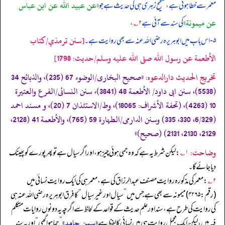
«عن عبيد الله عن ابن عباس
معمر سے خطا ہوئی ہے، صحیح زہری ہی کی حدیث ہے جو
عن ميمونة»
کی سند سے آئی ہے
۲؎
،
[سنن ترمذي/كتاب
۵ - اس باب میں ابوہریرہ رضی الله عنہ سے بھی روایت ہے۔
الأطعمة عن رسول الله صلى الله عليه وسلم/حدیث: 1798]
تخریج الحدیث دارالدعوہ:
«صحیح البخاری/الوضوء 67 (235)، والذبائح 34
(5538)، سنن ابی داود/ الأطعمة 48 (3841)، سنن النسائی/الفرع والعتیرة
10 (4263)، (تحفة الأشراف: 18065)، وط/الاستئذان 7 (20)، و مسند احمد
(6/329، 330، 335) وسنن الدارمی/الطہارة 59 (765)، والأطعمة 41 (2128،
2129، 2130، 2131) (صحیح)»
وضاحت:
۱؎
: لیکن شرط یہ ہے کہ وہ جمی ہوئی چیز ہو، اور اگر سیال ہے تو پھر پورے کو پھینک
دیا جائے گا۔
۲؎
: معمر کی مذکورہ روایت مصنف عبدالرزاق کی ہے، معمر ہی کی ایک روایت نسائی میں
(رقم: ۴۲۶۵) میمونہ سے بھی ہے جس میں
”
سیال اور غیر سیال
“
کا فرق ابوہریرہ رضی الله عنہ ہی
کی روایت کی طرح ہے، سند اور علم حدیث کے قواعد کے لحاظ سے اگرچہ یہ دونوں روایات متکلم
«سمن جامد»
فیہ ہیں، لیکن ایک مجمل روایت ہی میں نسائی کا لفظ ہے
”
جما ہوا گھی
“
اور یہ سند