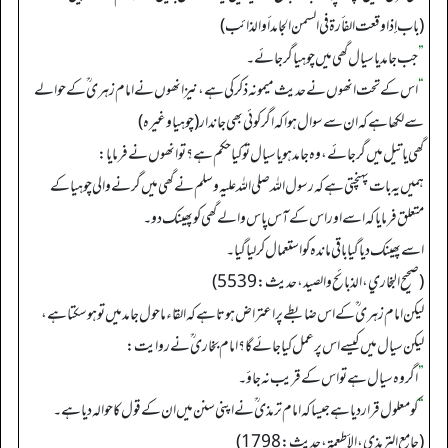
(باب إذا وقعت الفأرة في السمن الجامد أو الذائب)
”
جب جامد یا سیال گھی میں چوہیا گرجائے۔
“
اس کے تحت انھوں نے حدیث میمونہ ذکر کی ہے، نیز انھوں نے امام زہری ؒ کے حوالے
سے لکھا ہے کہ ان سے سوال ہواکہ اگر کوئی بھی جاندار(چوہیا وغیرہ)
گھی یاتیل میں گرجائے، وہ جامد ہو یا سیال تو کیا حکم ہے؟ تو انھوں نے فرمایا:
ہمیں یہ بات پہنچتی ہے کہ رسول اللہ صلی اللہ علیہ وسلم نے گھی میں گرنے والی چوہیا کے
متعلق فرمایا کہ اسے اور اس کے آس پاس والے گھی کو پھینک دو۔
اسے پھینک دیا گیا باقی ماندہ کو استعمال کرلیا گیا۔
(صحیح البخاري، الذبائح والصید، حدیث: 5539)
لیکن امام زہری ؒ کے اس ضابطے پر اعتراض ہوتا ہے کہ القاء ماحول جامد میں تو ہوسکتا ہے،
لیکن سیال میں کیسے اس پر عمل کیا جائے گا؟ امام بخاری ؒ نے روایت:
”
اگر وہ سیال ہے تو اس کے قریب نہ جاؤ۔
“
کو معلول قراردیا ہے جیسا کہ امام ترمذی ؒ نے اپنی سنن میں ان کے قول کا حوالہ دیا ہے۔
(جامع الترمذي، الأطعمة، حدیث: 1798)