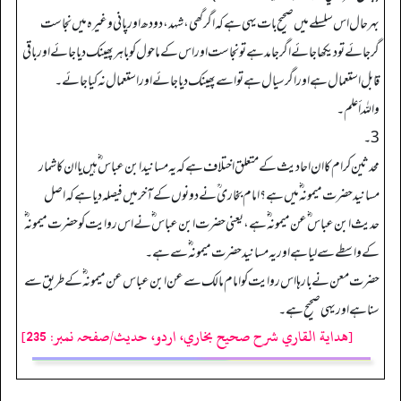
بہرحال اس سلسلے میں صحیح بات یہی ہے کہ ا گرگھی، شہد، دودھ اور پانی وغیرہ میں نجاست
گرجائے تو دیکھا جائے اگرجامد ہے تونجاست اور اس کے ماحول کو باہر پھینک دیا جائے اور باقی
قابل استعمال ہے اور اگرسیال ہے تو اسے پھینک دیا جائے اور استعمال نہ کیاجائے۔
واللہ أعلم۔
3۔
محدثین کرام کا ان احادیث کے متعلق اختلاف ہے کہ یہ مسانید ابن عباس ؓ ہیں یا ان کا شمار
مسانید حضرت میمونہ ؓ میں ہے؟ امام بخاری ؒ نے دونوں کے آخر میں فیصلہ دیا ہے کہ اصل
حدیث ابن عباس ؓ عن میمونہ ؓ ہے، یعنی حضرت ابن عباس ؓ نے اس روایت کو حضرت میمونہ ؓ
کے واسطے سے لیا ہے اور یہ مسانید حضرت میمونہ ؓ سے ہے۔
حضرت معن نے بارہا اس روایت کو امام مالک سے عن ابن عباس عن میمونہ ؓ کے طریق سے
سنا ہے اور یہی صحیح ہے۔
[هداية القاري شرح صحيح بخاري، اردو، حدیث/صفحہ نمبر: 235]