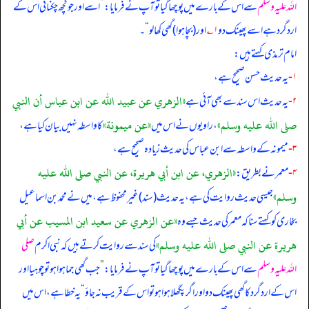
اللہ علیہ وسلم
سے اس کے بارے میں پوچھا گیا تو آپ نے فرمایا:
”
اسے اور جو کچھ چکنائی اس کے
اردگرد ہے اسے پھینک دو
۱؎
اور (بچا ہوا) گھی کھا لو
“
۔
امام ترمذی کہتے ہیں:
۱-
یہ حدیث حسن صحیح ہے،
«الزهري عن عبيد الله عن ابن عباس أن النبي
۲-
یہ حدیث اس سند سے بھی آئی ہے
صلى الله عليه وسلم»
«عن میمونة»
، راویوں نے اس میں
کا واسطہ نہیں بیان کیا ہے،
۳-
میمونہ کے واسطہ سے ابن عباس کی حدیث زیادہ صحیح ہے،
«الزهري، عن ابن أبي هريرة، عن النبي صلى الله عليه
۴-
معمر نے بطریق:
وسلم»
جیسی حدیث روایت کی ہے، یہ حدیث (سند) غیر محفوظ ہے، میں نے محمد بن اسماعیل
«عن الزهري عن سعيد ابن المسيب عن أبي
بخاری کو کہتے سنا کہ معمر کی حدیث جسے وہ
هريرة عن النبي صلى الله عليه وسلم»
کی سند سے روایت کرتے ہیں کہ نبی اکرم
صلی
اللہ علیہ وسلم
سے اس کے بارے میں پوچھا گیا تو آپ نے فرمایا:
”
جب گھی جما ہوا ہو تو چوہیا اور
اس کے اردگرد کا گھی پھینک دو اور اگر پگھلا ہوا ہو تو اس کے قریب نہ جاؤ
“
یہ خطا ہے، اس میں