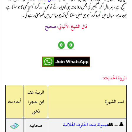
صحیح ہے، بہرحال اگر صحیحین کی مجمل روایت ہی کو لیا جائے تو بھی
”
ارد گرد
“
اسی گھی کا ہو سکتا ہے
جو جامد ہو، سیال میں
”
ارد گرد
“
ہو ہی نہیں سکتا، کیونکہ چوہیا اس میں گھومتی رہے گی۔
قال الشيخ الألباني:
صحيح
الرواة الحديث:
الرتبة عند
اسم الشهرة
ابن حجر/
أحاديث
ذهبي
👤←👥
ميمونة بنت الحارث الهلالية
صحابية