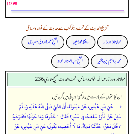
1798]
تخریج الحدیث کے تحت دیگر کتب سے حدیث کے فوائد و مسائل
مولانا داود راز
حافظ محمد امین
الشیخ عمر فاروق سعیدی
محمد ابراہیم بن بشیر
الشیخ عبدالستار الحماد
مولانا داود راز رحمه الله، فوائد و مسائل، تحت الحديث صحيح بخاري 236
ان نجاستوں کے بارے میں جو گھی اور پانی میں گر جائیں
«. . . عَنِ ابْنِ عَبَّاسٍ، عَنْ مَيْمُونَةَ، أَنَّ النَّبِيَّ صَلَّى اللَّهُ عَلَيْهِ وَسَلَّمَ
سُئِلَ عَنْ فَأْرَةٍ سَقَطَتْ فِي سَمْنٍ؟ فَقَالَ: " خُذُوهَا وَمَا حَوْلَهَا فَاطْرَحُوهُ
"، قَالَ مَعْنٌ: حَدَّثَنَا مَالِكٌ مَا لَا أُحْصِيهِ، يَقُولُ: عَنِ ابْنِ عَبَّاسٍ، عَنْ