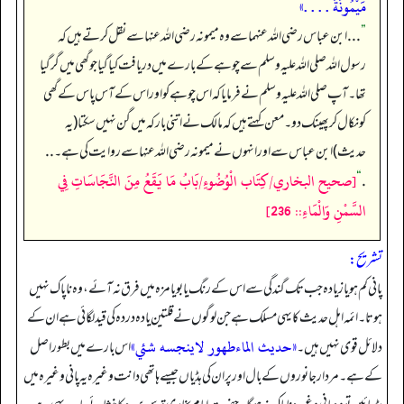
مَيْمُونَةَ . . . .»
”
. . . ابن عباس رضی اللہ عنہما سے وہ میمونہ رضی اللہ عنہا سے نقل کرتے ہیں کہ
رسول اللہ صلی اللہ علیہ وسلم سے چوہے کے بارے میں دریافت کیا گیا جو گھی میں گر گیا
تھا۔ آپ صلی اللہ علیہ وسلم نے فرمایا کہ اس چوہے کو اور اس کے آس پاس کے گھی
کو نکال کر پھینک دو۔ معن کہتے ہیں کہ مالک نے اتنی بار کہ میں گن نہیں سکتا (یہ
حدیث) ابن عباس سے اور انہوں نے میمونہ رضی اللہ عنہا سے روایت کی ہے۔ . .
[صحيح البخاري/كِتَاب الْوُضُوءِ/بَابُ مَا يَقَعُ مِنَ النَّجَاسَاتِ فِي
“
.
السَّمْنِ وَالْمَاءِ:: 236]
تشریح:
پانی کم ہو یا زیادہ جب تک گندگی سے اس کے رنگ یا بو یا مزہ میں فرق نہ آئے، وہ ناپاک نہیں
ہوتا۔ ائمہ اہل حدیث کا یہی مسلک ہے جن لوگوں نے قلتین یا دہ در دہ کی قید لگائی ہے ان کے
«حديث الماءطهور لاينجسه شئي»
دلائل قوی نہیں ہیں۔
اس بارے میں بطور اصل
کے ہے۔ مردار جانوروں کے بال اور پر ان کی ہڈیاں جیسے ہاتھی دانت وغیرہ یہ پانی وغیرہ میں