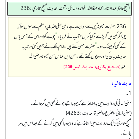
الشيخ حافط عبدالستار الحماد حفظ الله، فوائد و مسائل، تحت الحديث صحيح بخاري:236
236. حضرت میمونہ ؓ ہی سے روایت ہے، نبی صلی اللہ علیہ وسلم سے سوال ہوا کہ
چوہا اگر گھی میں گر پڑے تو کیا کریں؟ آپ نے فرمایا:
”
چوہے کو اور اس کے آس پاس
کے گھی کو پھینک دو۔
”
حضرت معن کہتے ہیں: امام مالک نے ہمیں کئی مرتبہ یہ
حدیث بیان کی اور وہ یوں کہتے تھے: عن ابن عباس عن ميمونة رضى الله
[صحيح بخاري، حديث نمبر:236]
عنها
حدیث حاشیہ:
1۔
سنن نسائی کی روایت میں یہ اضافہ ہے کہ چوہیا جمے ہوئے گھی میں گرجائے۔
(سنن نسائي، الفرع والعتیرة، حديث: 4263)
صحیح بخاری کی ایک روایت میں اضافہ ہے کہ وہ چوہیا گھی میں گرنے کے بعد اس میں مر
جائے۔