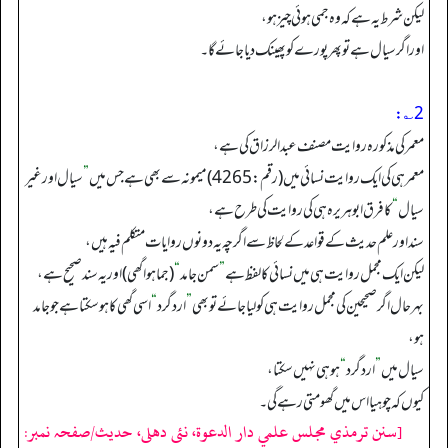
لیکن شرط یہ ہے کہ وہ جمی ہوئی چیز ہو،
اور اگر سیال ہے تو پھر پورے کو پھینک دیاجائے گا۔
2؎:
معمر کی مذکورہ روایت مصنف عبد الرزاق کی ہے،
معمر ہی کی ایک روایت نسائی میں (رقم: 4265) میمونہ سے بھی ہے جس میں
”
سیال اور غیر
سیال
“
کا فرق ابوہریرہ ہی کی روایت کی طرح ہے،
سند اور علم حدیث کے قواعد کے لحاظ سے اگرچہ یہ دونوں روایات متکلم فیہ ہیں،
لیکن ایک مجمل روایت ہی میں نسائی کا لفظ ہے
”
سمن جامد
“
(جماہوا گھی) اور یہ سند صحیح ہے،
بہر حال اگر صحیحین کی مجمل روایت ہی کو لیا جائے تو بھی
”
ارد گرد
“
اسی گھی کا ہوسکتا ہے جو جامد
ہو،
سیال میں
”
ارد گرد
“
ہو ہی نہیں سکتا،
کیوں کہ چوہیا اس میں گھومتی رہے گی۔
[سنن ترمذي مجلس علمي دار الدعوة، نئى دهلى، حدیث/صفحہ نمبر: