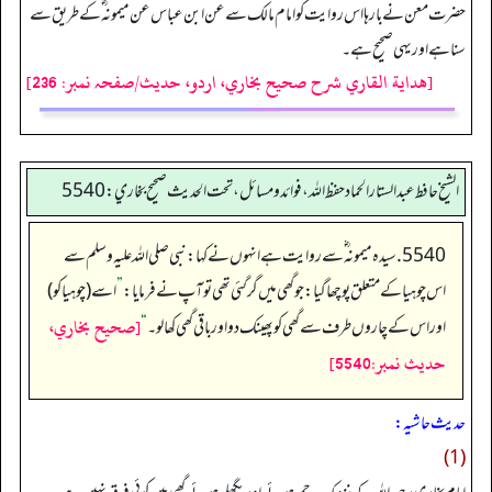
حضرت معن نے بارہا اس روایت کو امام مالک سے عن ابن عباس عن میمونہ ؓ کے طریق سے
سنا ہے اور یہی صحیح ہے۔
[هداية القاري شرح صحيح بخاري، اردو، حدیث/صفحہ نمبر: 236]
الشيخ حافط عبدالستار الحماد حفظ الله، فوائد و مسائل، تحت الحديث صحيح بخاري:5540
5540. سیدہ میمونہ‬ ؓ س‬ے روایت ہے انہوں نے کہا: نبی صلی اللہ علیہ وسلم سے
اس چوہیا کے متعلق پوچھا گیا: جو گھی میں گر گئی تھی تو آپ نے فرمایا:
”
اسے (چوہیا کو)
[صحيح بخاري،
اور اس کے چاروں طرف سے گھی کو پھینک دو اور باقی گھی کھالو۔
“
حديث نمبر:5540]
حدیث حاشیہ:
(1)