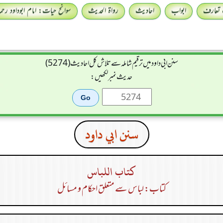
 تعارف
ابواب
احادیث
رواۃ الحدیث
سوانح حیات: امام ابوداود رحمہ 
سنن ابي داود میں ترقیم شاملہ سے تلاش کل احادیث (5274)
حدیث نمبر لکھیں:
سنن ابي داود
كتاب اللباس
کتاب: لباس سے متعلق احکام و مسائل