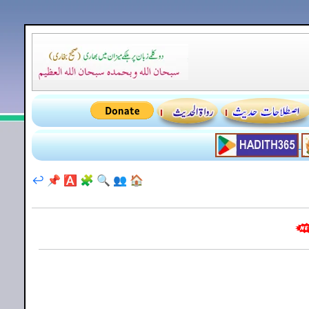
↩️
📌
🅰️
🧩
🔍
👥
🏠