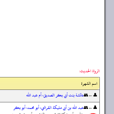
الرواة الحديث:
اسم الشهرة
👤←👥
عائشة بنت أبي بكر الصديق، أم عبد الله
👤←👥
عبد الله بن أبي مليكة القرشي، أبو محمد، أبو بكر