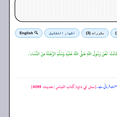
مكررات (3)
اظهار التشكيل
🔍 English
قَالَتْ" لَعَنَ رَسُولُ اللَّهِ صَلَّى اللَّهُ عَلَيْهِ وَسَلَّمَ الرَّجُلَةَ مِنَ النِّسَاءِ".
[سنن ابي داود/كتاب اللباس /حدیث: 4099]
 لعنت فرمائی ہے۔