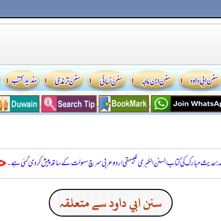
للہ! حدیث مبارک کی کتاب السنن الكبرى للبيهقي اردو عربی سرچ سہولت کے ساتھ پیش کر دی گئی ہے۔
سنن ابي داود سے متعلقہ