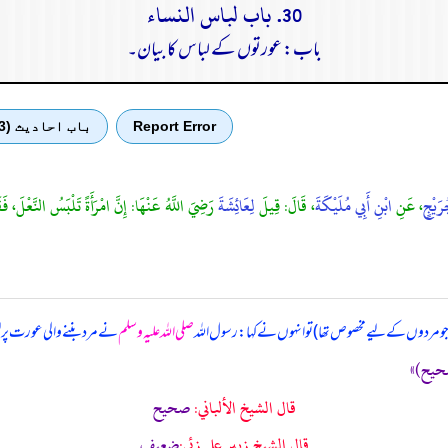
30. باب لباس النساء
باب: عورتوں کے لباس کا بیان۔
Report Error
باب احادیث (3)
رَيْجٍ
، عَنِ
ابْنِ أَبِي مُلَيْكَةَ
، قَالَ: قِيلَ
لِعَائِشَةَ
رَضِيَ اللَّهُ عَنْهَا: إِنَّ امْرَأَةً تَلْبَسُ النَّعْلَ، فَ
 (جو مردوں کے لیے مخصوص تھا) تو انہوں نے کہا: رسول اللہ
صلی اللہ علیہ وسلم
نے مرد بننے والی عورت پر
قال الشيخ الألباني:
صحيح
قال الشيخ زبير على زئي:
ضعيف