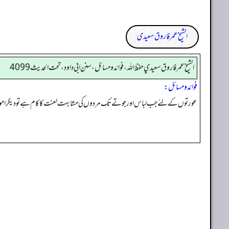
الشیخ عمر فاروق سعیدی
الشيخ عمر فاروق سعيدي حفظ الله، فوائد و مسائل، سنن ابي داود ، تحت الحديث 4099
فوائد ومسائل:
عورتوں کے لئے جب لباس اور جوتے تک مردوں کی مشابہت لعنت کا کام ہے تو دیگر امور