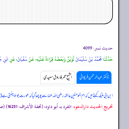
حدیث نمبر:
4099
حَدَّثَنَا
مُحَمَّدُ بْنُ سُلَيْمَانَ
لُوَيْنٌ وَبَعْضُهُ قِرَاءَةً عَلَيْهِ، عَنْ
سُفْيَانَ
، عَنِ
ابْنِ جُ
ڈاکٹر عبدالرحمٰن فریوائی
الشیخ عمر فاروق سعیدی
ابن ابی ملیکہ کہتے ہیں کہ
ام المؤمنین عائشہ رضی اللہ عنہا سے پوچھا گیا کہ عورت جوتا پہنتی ہے
تخریج الحدیث دارالدعوہ:
«‏‏‏‏تفرد بہ أبو داود، (تحفة الأشراف: 16251) (صحیح)»