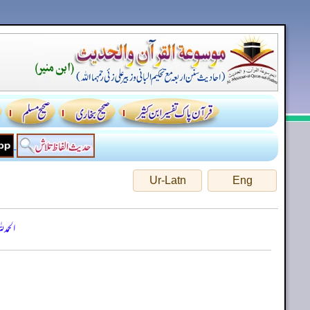
Ur-Latn
Eng
الحمد