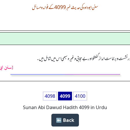
سنن ابوداود کی حدیث نمبر 4099 کے فوائد و مسائل
نشست وبرخاست اندازگفتگو اور بے حجابی وغیرہ سبھی اس میں شامل ہیں۔
[سنن ابی
4098
4099
4100
Sunan Abi Dawud Hadith 4099 in Urdu
Back ⬅️