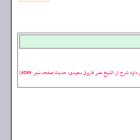
 داود شرح از الشیخ عمر فاروق سعیدی، حدیث/صفحہ نمبر: 4099]