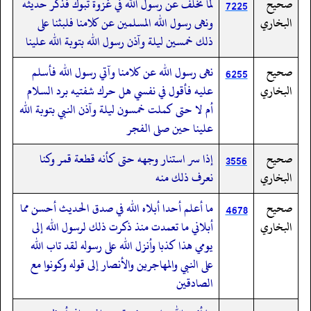
صحيح
لما تخلف عن رسول الله في غزوة تبوك فذكر حديثه
7225
البخاري
ونهى رسول الله المسلمين عن كلامنا فلبثنا على
ذلك خمسين ليلة وآذن رسول الله بتوبة الله علينا
صحيح
نهى رسول الله عن كلامنا وآتي رسول الله فأسلم
6255
البخاري
عليه فأقول في نفسي هل حرك شفتيه برد السلام
أم لا حتى كملت خمسون ليلة وآذن النبي بتوبة الله
علينا حين صلى الفجر
صحيح
إذا سر استنار وجهه حتى كأنه قطعة قمر وكنا
3556
البخاري
نعرف ذلك منه
صحيح
ما أعلم أحدا أبلاه الله في صدق الحديث أحسن مما
4678
البخاري
أبلاني ما تعمدت منذ ذكرت ذلك لرسول الله إلى
يومي هذا كذبا وأنزل الله على رسوله لقد تاب الله
على النبي والمهاجرين والأنصار إلى قوله وكونوا مع
الصادقين