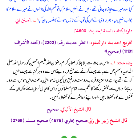
گیا، وہ میرے چچا زاد بھائی تھے، میں نے انہیں سلام کیا تو قسم اللہ کی! انہوں نے میرے سلام کا
[سنن ابي
جواب نہیں دیا، پھر راوی نے ان کی توبہ کے نازل ہونے کا قصہ بیان کیا
۱؎
۔
داود/كتاب السنة /حدیث: 4600]
تخریج الحدیث دارالدعوہ:
«‏‏‏‏انظر حدیث رقم: (2202)، (تحفة الأشراف:
11131) (صحیح)»
وضاحت:
۱؎
: اس حدیث سے پتا چلا کہ صحابہ کرام رضوان اللہ علیہم اجمعین کو رسول اللہ صلی
اللہ علیہ وسلم جس سے بات چیت کرنے سے منع فرما دیتے اس سے وہ ہرگز بات چیت نہیں
کرتے تھے چاہے وہ عزیز و قریب دوست و رفیق ہی کیوں نہ ہو، اہل بدعت و اہل ہوس سے دور
رہنے اور ان سے بغض رکھنے کا حکم ہے، تمام مسلمانوں کو اس کا خیال کرنا چاہئے تاکہ ان کے
فتنوں سے خود محفوظ رہیں، اور اپنے معاشرے کو محفوظ رکہیں۔
قال الشيخ الألباني:
صحيح
قال الشيخ زبير على زئي:
صحيح بخاري (4676) صحيح مسلم (2769)