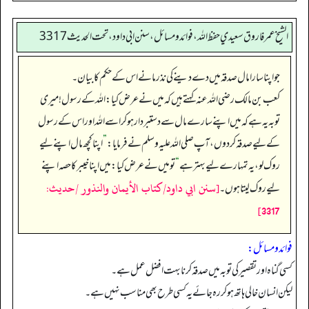
الشيخ عمر فاروق سعيدي حفظ الله، فوائد و مسائل، سنن ابي داود ، تحت الحديث 3317
جو اپنا سارا مال صدقہ میں دے دینے کی نذر مانے اس کے حکم کا بیان۔
کعب بن مالک رضی اللہ عنہ کہتے ہیں کہ میں نے عرض کیا: اللہ کے رسول! میری
توبہ یہ ہے کہ میں اپنے سارے مال سے دستبردار ہو کر اسے اللہ اور اس کے رسول
کے لیے صدقہ کر دوں، آپ صلی اللہ علیہ وسلم نے فرمایا:
”
اپنا کچھ مال اپنے لیے
روک لو، یہ تمہارے لیے بہتر ہے
“
تو میں نے عرض کیا: میں اپنا خیبر کا حصہ اپنے
[سنن ابي داود/كتاب الأيمان والنذور /حدیث:
لیے روک لیتا ہوں۔
3317]
فوائد ومسائل:
کسی گناہ اور تقصیر کی توبہ میں صدقہ کرنا بہت افضل عمل ہے۔
لیکن انسان خالی ہاتھ ہوکر رہ جائے یہ کسی طرح بھی مناسب نہیں ہے۔