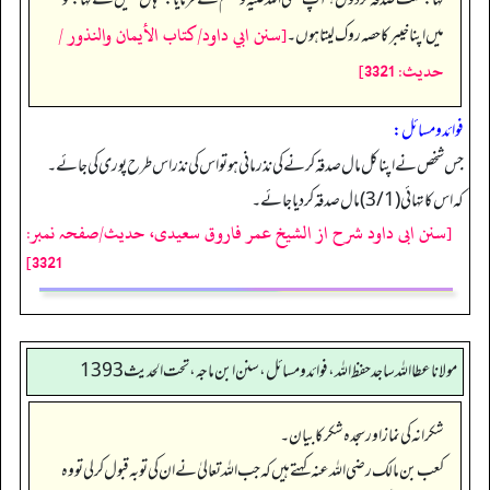
[سنن ابي داود/كتاب الأيمان والنذور /
میں اپنا خیبر کا حصہ روک لیتا ہوں۔
حدیث: 3321]
فوائد ومسائل:
جس شخص نے اپنا کل مال صدقہ کرنے کی نذر مانی ہو تو ا س کی نذر اس طرح پوری کی جائے۔
کہ اس کا تہائی (3/1) مال صدقہ کردیا جائے۔
[سنن ابی داود شرح از الشیخ عمر فاروق سعیدی، حدیث/صفحہ نمبر:
3321]
مولانا عطا الله ساجد حفظ الله، فوائد و مسائل، سنن ابن ماجه، تحت الحديث1393
شکرانہ کی نماز اور سجدہ شکر کا بیان۔
کعب بن مالک رضی اللہ عنہ کہتے ہیں کہ جب اللہ تعالیٰ نے ان کی توبہ قبول کر لی تو وہ