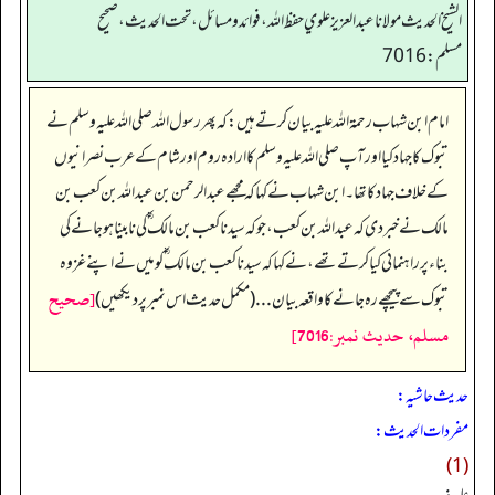
الشيخ الحديث مولانا عبدالعزيز علوي حفظ الله، فوائد و مسائل، تحت الحديث ، صحيح
مسلم: 7016
امام ابن شہاب رحمۃ اللہ علیہ بیان کرتے ہیں: کہ پھر رسول اللہ صلی اللہ علیہ وسلم نے
تبوک کا جہاد کیا اور آپ صلی اللہ علیہ وسلم کا ارادہ روم اور شام کے عرب نصرانیوں
کے خلاف جہاد کا تھا۔ ابن شہاب نے کہا کہ مجھے عبدالرحمن بن عبداللہ بن کعب بن
مالک نے خبر دی کہ عبداللہ بن کعب، جو کہ سیدنا کعب بن مالک ؓ کی نابینا ہو جانے کی
بناء پر راہنمائی کیا کرتے تھے، نے کہا کہ سیدنا کعب بن مالک ؓ کو میں نے اپنے غزوہ
[صحيح
تبوک سے پیچھے رہ جانے کا واقعہ بیان... (مکمل حدیث اس نمبر پر دیکھیں)
مسلم، حديث نمبر:7016]
حدیث حاشیہ:
مفردات الحدیث:
(1)