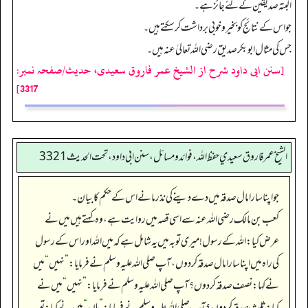
البتہ صدیقین کے لئے جائز ہے۔
جو اس کے نتائج کو بخیر وخوبی برداشت کرسکتے ہیں۔
جس کی مثال ابوبکر صدیق رضی اللہ تعالیٰ عنہ ہیں۔
[سنن ابی داود شرح از الشیخ عمر فاروق سعیدی، حدیث/صفحہ نمبر:
3317]
الشيخ عمر فاروق سعيدي حفظ الله، فوائد و مسائل، سنن ابي داود ، تحت الحديث 3321
جو اپنا سارا مال صدقہ میں دے دینے کی نذر مانے اس کے حکم کا بیان۔
کعب بن مالک رضی اللہ عنہ سے اسی قصہ میں روایت ہے، وہ کہتے ہیں میں نے
عرض کیا: اللہ کے رسول! میری توبہ میں یہ شامل ہے کہ میں اللہ اور اس کے رسول
کی راہ میں اپنا سارا مال صدقہ کر دوں، آپ صلی اللہ علیہ وسلم نے فرمایا:
”
نہیں
“
میں
نے کہا: نصف صدقہ کر دوں؟ آپ صلی اللہ علیہ وسلم نے فرمایا:
”
نہیں
“
میں نے
کہا: ثلث صدقہ کر دوں؟ آپ صلی اللہ علیہ وسلم نے فرمایا:
”
ہاں
“
میں نے کہا: تو