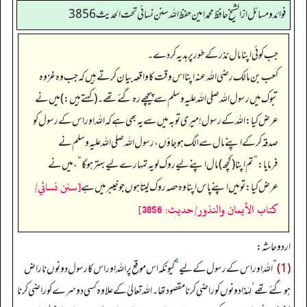
فوائد ومسائل از الشيخ حافظ محمد امين حفظ الله سنن نسائي تحت الحديث3856
جب کوئی اپنا مال نذر کے طور پر ہدیہ کر دے۔
کعب بن مالک رضی اللہ عنہ اپنا اس وقت کا واقعہ بیان کرتے ہیں کہ جب وہ غزوہ
تبوک میں رسول اللہ صلی اللہ علیہ وسلم سے پیچھے رہ گئے تھے۔ (کہتے ہیں:) میں نے
عرض کیا: اللہ کے رسول! میری توبہ میں سے یہ بھی ہے کہ اللہ اور اس کے رسول کو
صدقہ کر کے اپنے مال سے الگ ہو جاؤں، رسول اللہ صلی اللہ علیہ وسلم نے
فرمایا:
”
تم اپنا (کچھ) مال اپنے لیے روک لو یہ تمہارے لیے بہتر ہو گا
“
، میں نے
[سنن نسائي/
عرض کیا: تو میں اپنے پاس اپنا وہ حصہ روک لیتا ہوں جو خیبر میں ہے
كتاب الأيمان والنذور/حدیث: 3856]
اردو حاشہ:
(1)
”
اللہ اور اس کے رسول کے لیے
“
کیونکہ اس موقع پر اللہ اور اس کا رسول دونوں ناراض
ہوگئے تھے‘ لہٰذا دونوں کو راضی کرنا مقصود تھا۔ اللہ تعالیٰ کے علاوہ کسی دوسرے کو راضی کرنا