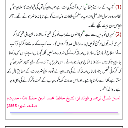
(1)
”
آپ کے سامنے بیٹھا
“
یہ اس وقت کی بات ہے جب ان کی توبہ کی قبولیت کا اعلان ہوگیا
تھا اور وہ رسول اللہ صلی اللہ علیہ وسلم کی ملاقات وزیارت کو بے تابانہ حاضر ہوئے تھے۔ آخر
پچاس دن بیت چکے تھے۔
(2)
”
میری توبہ میں سے ہے
“
گویا انہوں نے جب توبہ کی تھی تو ساتھ نذر بھی مانی تھی کہ اگر
میری توبہ قبول ہوگئی تو میں اپنا سارا مال صدقہ کردوں گا۔ اب آپ کے سامنے ذکر کیا تو آپ
نے اصلاح فرما دی کہ سارا مال صدقہ کرنے کی ضرورت نہیں بلکہ کچھ مال اپنے پاس بھی رکھنا
چاہیے تاکہ نذر ماننے والا محتاج ہی نہ ہوجائے۔ اس طرح یہ آئندہ کے لیے بھی دستور بن گیا
کہ اگر کوئی شخص اپنا سارا مال صدقہ کرنے کی نذر مان لے تو وہ اپنی ضرورت کے مطابق مال رکھ
سکتا ہے بلکہ اسے رکھنا چاہیے۔ اور اس حدیث کو مذکورہ باب کے تحت ذکر کرنے کی یہی وجہ
ہے۔ واللہ أعلم۔
[سنن نسائی ترجمہ و فوائد از الشیخ حافظ محمد امین حفظ اللہ، حدیث/
صفحہ نمبر: 3855]