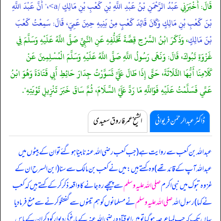
قَالَ: أَخْبَرَنِي
عَبْدُ الرَّحْمَنِ بْنُ عَبْدِ اللَّهِ بْنِ كَعْبِ بْنِ مَالِكٍ /a>،" أَنَّ عَبْدَ اللَّهِ
بْنَ كَعْبِ بْنِ مَالِكٍ وَكَانَ قَائِدَ كَعْبٍ مِنْ بَنِيهِ حِينَ عَمِيَ، قَالَ: سَمِعْتُ
كَعْبَ
بْنَ مَالِكٍ
، وَذَكَرَ ابْنُ السَّرْحِ قِصَّةَ تَخَلُّفِهِ عَنِ النَّبِيِّ صَلَّى اللَّهُ عَلَيْهِ وَسَلَّمَ فِي
غَزْوَةِ تَبُوكَ، قَالَ: وَنَهَى رَسُولُ اللَّهِ صَلَّى اللَّهُ عَلَيْهِ وَسَلَّمَ الْمُسْلِمِينَ عَنْ
كَلَامِنَا أَيُّهَا الثَّلَاثَةَ، حَتَّى إِذَا طَالَ عَلَيَّ تَسَوَّرْتُ جِدَارَ حَائِطِ أَبِي قَتَادَةَ وَهُوَ ابْنُ
عَمِّي فَسَلَّمْتُ عَلَيْهِ فَوَاللَّهِ مَا رَدَّ عَلَيَّ السَّلَامَ، ثُمَّ سَاقَ خَبَرَ تَنْزِيلِ تَوْبَتِهِ".
ڈاکٹر عبدالرحمٰن فریوائی
الشیخ عمر فاروق سعیدی
عبداللہ بن کعب سے روایت ہے
(جب کعب رضی اللہ عنہ نابینا ہو گئے تو ان کے بیٹوں میں
عبداللہ آپ کے قائد تھے) وہ کہتے ہیں: میں نے کعب بن مالک سے سنا (ابن السرح ان کے
غزوہ تبوک میں نبی اکرم
صلی اللہ علیہ وسلم
سے پیچھے رہ جانے کا واقعہ ذکر کر کے کہتے ہیں کہ کعب
نے کہا) رسول اللہ
صلی اللہ علیہ وسلم
نے مسلمانوں کو ہم تینوں سے گفتگو کرنے سے منع فرما دیا
یہاں تک کہ جب لمبا عرصہ ہو گیا تو میں ابوقتادہ رضی اللہ عنہ کے باغ کی دیوار کود کر ان کے پاس