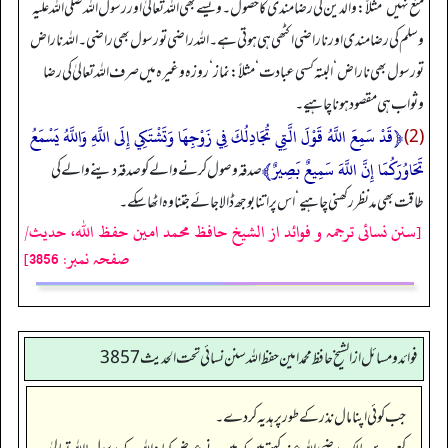
منع نہیں‘ مثلاً: والدین کی رضا مندی کا حصول۔ ویسے بھی اللہ تعالیٰ اور رسول اللہ صلی اللہ علیہ
وسلم کی رضا مندی اور ناراضی اکٹھی ہی ہوتی ہے۔ اللہ راضی تو رسول بھی راضی۔ اللہ ناراض
تو رسول بھی ناراض‘ البتہ کسی عبادت‘ مثلاً: نماز‘ روزہ وغیرہ میں صرف اللہ تعالیٰ کی رضا
وثواب ہی مقصود ہونا چاہیے۔
﴿قَدْ سَمِعَ اللَّهُ قَوْلَ الَّتِي تُجَادِلُكَ فِي زَوْجِهَا وَتَشْتَكِي إِلَى اللَّهِ وَاللَّهُ يَسْمَعُ
(2)
تَحَاوُرَكُمَا إِنَّ اللَّهَ سَمِيعٌ بَصِيرٌ﴾
صدقہ وصول کرنے والے کو صدقہ دینے والے کی
طاقت بھی مدنظر رکھنی چاہیے‘ اس پر اتنا بوجھ ڈالا جائے جتنا وہ اٹھا سکے۔
[سنن نسائی ترجمہ و فوائد از الشیخ حافظ محمد امین حفظ اللہ، حدیث/
صفحہ نمبر: 3856]
فوائد ومسائل از الشيخ حافظ محمد امين حفظ الله سنن نسائي تحت الحديث3857
جب کوئی اپنا مال نذر کے طور پر ہدیہ کر دے۔