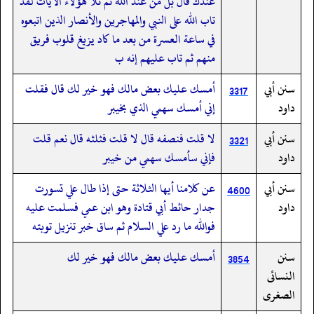
عندك قال بل من عند الله ثم تلا هؤلاء الآيات لقد
تاب الله على النبي والمهاجرين والأنصار الذين اتبعوه
في ساعة العسرة من بعد ما كاد يزيغ قلوب فريق
منهم ثم تاب عليهم إنه ب
سنن أبي
أمسك عليك بعض مالك فهو خير لك قال فقلت
3317
داود
إني أمسك سهمي الذي بخيبر
سنن أبي
لا قلت فنصفه قال لا قلت فثلثه قال نعم قلت
3321
داود
فإني سأمسك سهمي من خيبر
سنن أبي
عن كلامنا أيها الثلاثة حتى إذا طال علي تسورت
4600
داود
جدار حائط أبي قتادة وهو ابن عمي فسلمت عليه
فوالله ما رد علي السلام ثم ساق خبر تنزيل توبته
سنن
أمسك عليك بعض مالك فهو خير لك
3854
النسائى
الصغرى