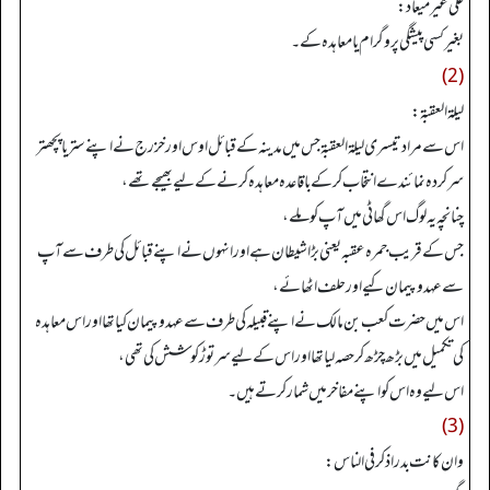
علي غير ميعاد:
بغیر کسی پیشگی پروگرام یا معاہدہ کے۔
(2)
ليلة العقبة:
اس سے مراد تیسری ليلة العقبة جس میں مدینہ کے قبائل اوس اور خزرج نے اپنے ستر یا پچھتر
سرکردہ نمائندے انتخاب کرکے باقاعدہ معاہدہ کرنے کے لیے بھیجے تھے،
چنانچہ یہ لوگ اس گھاٹی میں آپ کو ملے،
جس کے قریب جمرہ عقبہ یعنی بڑا شیطان ہے اور انہوں نے اپنے قبائل کی طرف سے آپ
سے عہدوپیمان کیے اور حلف اٹھائے،
اس میں حضرت کعب بن مالک نے اپنے قبیلہ کی طرف سے عہدوپیمان کیاتھا اور اس معاہدہ
کی تکمیل میں بڑھ چڑھ کرحصہ لیا تھااور اس کے لیے سرتوڑ کوشش کی تھی،
اس لیے وہ اس کو اپنے مفاخر میں شمار کرتے ہیں۔
(3)
وان كانت بدراذكرفي الناس: