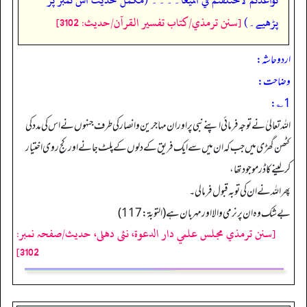
پڑھیے۔)
[سنن ترمذي/كتاب تفسير القرآن/حدیث: 3102]
اردو حاشہ:
وضاحت:
1؎:
اللہ تعالیٰ نے توجہ فرمائی اپنے نبی پر اور ان مہاجرین وانصار کی طرف جنہوں نے اس کی مدد کی
کٹھن گھڑی میں جب کہ ان میں سے ایک فریق کے دلوں کے پلٹ جانے اور کج روی اختیار
کرلینے کا ڈر موجود تھا،
پھر اللہ نے ان کی توبہ قبول فرمالی۔
بے شک وہ ان پر نرمی والا اور مہر بان ہے (التوبة: 117)
[سنن ترمذي مجلس علمي دار الدعوة، نئى دهلى، حدیث/صفحہ نمبر:
3102]