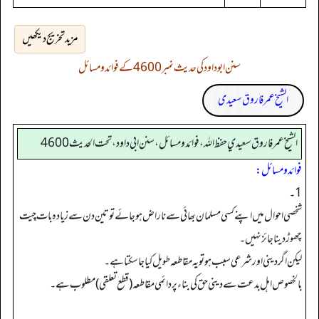
مزید تخریج دیکھیں
سنن ابوداود کی حدیث نمبر 4600 کے فوائد و مسائل
الشیخ عمر فاروق سعیدی
الشيخ عمر فاروق سعيدي حفظ الله، فوائد و مسائل، سنن ابي داود ، تحت الحديث 4600
فوائد ومسائل:
1۔
شخصی احوال میں اپنے کسی مسلمان بھائی سے ناراض ہوجائے تو تین دن سے زیادہ بات چیت
چھوڑ دینا جائز نہیں۔
لیکن اگر دینی اور شرعی سبب ہو تو یہ مقاطعہ طویل کیا جا سکتا ہے۔
بالخصوص اہل بدعت سے دینی حق کی بناء پر دائمی مقاطعہ (قطع تعلقی) مطلوب ہے۔