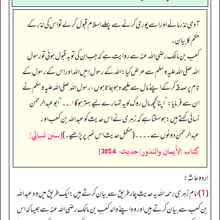
آدمی نذر مانے اور اسے پوری کرنے سے پہلے اسلام قبول کر لے تو اس کی نذر کے
حکم کا بیان۔
کعب بن مالک رضی اللہ عنہ سے روایت ہے کہ جب ان کی توبہ قبول ہوئی تو رسول
اللہ صلی اللہ علیہ وسلم سے عرض کیا: اللہ کے رسول! میں اللہ اور اس کے رسول کے
نام پر صدقہ کر کے اپنے مال سے علیحدہ ہو جاتا ہوں، رسول اللہ صلی اللہ علیہ وسلم نے
ان سے فرمایا:
”
اپنا کچھ مال روک لو یہ تمہارے لیے بہتر ہو گا
۱؎
۔‏‏‏‏
“
ابوعبدالرحمٰن
نسائی کہتے ہیں: ہو سکتا ہے کہ زہری نے اس حدیث کو عبداللہ بن کعب اور
[سنن نسائي/
عبدالرحمٰن دونوں سے۔۔۔۔ (مکمل حدیث اس نمبر پر پڑھیے۔)
كتاب الأيمان والنذور/حدیث: 3854]
اردو حاشہ:
(1)
امام زہری رحمہ اللہ یہ حدیث چار طریق سے بیان کرتے ہیں: ایک طریق میں وہ عبداللہ
بن کعب سے بیان کرتے ہیں اور وہ اپنے والد کعب بن مالک رضی اللہ عنہ سے جیسا کہ اس