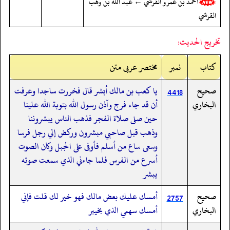
أحمد بن عمرو القرشي ← عبد الله بن وهب
القرشي
تخريج الحديث:
کتاب
نمبر
مختصر عربی متن
صحيح
يا كعب بن مالك أبشر قال فخررت ساجدا وعرفت
4418
البخاري
أن قد جاء فرج وآذن رسول الله بتوبة الله علينا
حين صلى صلاة الفجر فذهب الناس يبشروننا
وذهب قبل صاحبي مبشرون وركض إلي رجل فرسا
وسعى ساع من أسلم فأوفى على الجبل وكان الصوت
أسرع من الفرس فلما جاءني الذي سمعت صوته
يبشر
صحيح
أمسك عليك بعض مالك فهو خير لك قلت فإني
2757
البخاري
أمسك سهمي الذي بخيبر