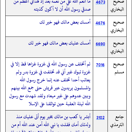
صحيح
ما أنعم الله علي من نعمة بعد إذ هداني أعظم من
4673
البخاري
صدقي رسول الله أن لا أكون كذبته
صحيح
أمسك بعض مالك فهو خير لك
4676
البخاري
صحيح
أمسك عليك بعض مالك فهو خير لك
6690
البخاري
صحيح
لم أتخلف عن رسول الله في غزوة غزاها قط إلا في
7016
مسلم
غزوة تبوك غير أني قد تخلفت في غزوة بدر ولم
يعاتب أحدا تخلف عنه إنما خرج رسول الله
والمسلمون يريدون عير قريش حتى جمع الله بينهم
وبين عدوهم على غير ميعاد ولقد شهدت مع رسول
الله ليلة العقبة حين تواثقنا على الإسلا
جامع
أبشر يا كعب بن مالك بخير يوم أتى عليك منذ
3102
الترمذي
ولدتك أمك فقلت يا نبي الله أمن عند الله أم من