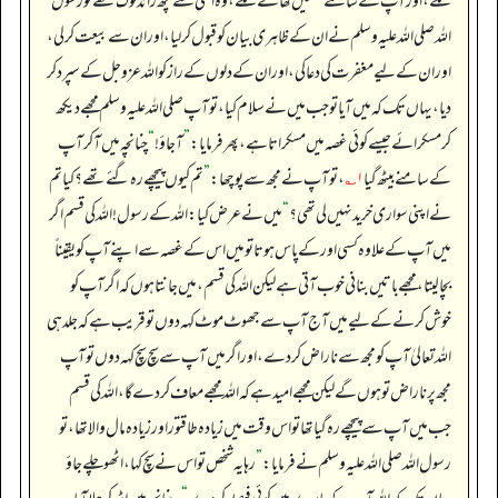
لگے، اور آپ کے سامنے قسمیں کھانے لگے، وہ اسّی سے کچھ زائد لوگ تھے تو رسول
اللہ صلی اللہ علیہ وسلم نے ان کے ظاہری بیان کو قبول کر لیا، اور ان سے بیعت کر لی،
اور ان کے لیے مغفرت کی دعا کی، اور ان کے دلوں کے راز کو اللہ عزوجل کے سپرد کر
دیا، یہاں تک کہ میں آیا تو جب میں نے سلام کیا، تو آپ صلی اللہ علیہ وسلم مجھے دیکھ
کر مسکرائے جیسے کوئی غصہ میں مسکراتا ہے، پھر فرمایا:
”
آ جاؤ!
“
چنانچہ میں آ کر آپ
کے سامنے بیٹھ گیا
۱؎
، تو آپ نے مجھ سے پوچھا:
”
تم کیوں پیچھے رہ گئے تھے؟ کیا تم
نے اپنی سواری خرید نہیں لی تھی؟
“
میں نے عرض کیا: اللہ کے رسول! اللہ کی قسم اگر
میں آپ کے علاوہ کسی اور کے پاس ہوتا تو میں اس کے غصہ سے اپنے آپ کو یقیناً
بچا لیتا، مجھے باتیں بنانی خوب آتی ہے لیکن اللہ کی قسم، میں جانتا ہوں کہ اگر آپ کو
خوش کرنے کے لیے میں آج آپ سے جھوٹ موٹ کہہ دوں تو قریب ہے کہ جلد ہی
اللہ تعالیٰ آپ کو مجھ سے ناراض کر دے، اور اگر میں آپ سے سچ سچ کہہ دوں تو آپ
مجھ پر ناراض تو ہوں گے لیکن مجھے امید ہے کہ اللہ مجھے معاف کر دے گا، اللہ کی قسم
جب میں آپ سے پیچھے رہ گیا تھا تو اس وقت میں زیادہ طاقتور اور زیادہ مال والا تھا، تو
رسول اللہ صلی اللہ علیہ وسلم نے فرمایا:
”
رہا یہ شخص تو اس نے سچ کہا، اٹھو چلے جاؤ