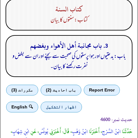
كتاب السنة
کتاب: سنتوں کا بیان
3. باب مجانبة أهل الأهواء وبغضهم
باب: بدعتیوں اور ہوا پرستوں کی صحبت سے بچنے اور ان سے بغض و
نفرت رکھنے کا بیان۔
Report Error
باب احادیث (2)
مكررات (3)
اظهار التشكيل
🔍 English
حدیث نمبر:
4600
حَدَّثَنَا
ابْنُ السَّرْحِ
، أَخْبَرَنَا
ابْنُ وَهْبٍ
، قَالَ: أَخْبَرَنِي
يُونُسُ
، عَنِ
ابْنِ شِهَابٍ
،