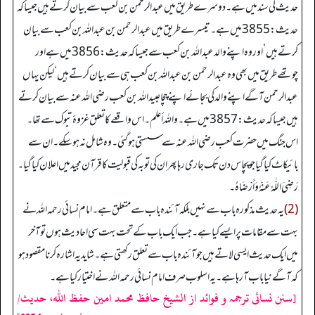
حدیث کی سند میں ہے۔ دوسرے طریق میں عبدالرحمن بن کعب سے بیان کرتے ہیں جیسا کہ
حدیث: 3855 میں ہے۔ تیسرے طریق میں عبدالرحمن بن عبداللہ بن کعب سے بیان
کرتے ہیں‘ اور وہ اپنے والد عبداللہ بن کعب سے جیسا کہ حدیث: 3856 میں ہے اور
چوتھے طریق میں بھی وہ عبدالرحمن بن عبداللہ بن کعب ہی سے بیان کرتے ہیں‘ لیکن یہاں
عبدالرحمن آگے اپنے والد کی بجائے اپنے چچا عبیداللہ بن کعب رضی اللہ عنہ سے بیان کرتے
ہیں جیسا کہ حدیث: 3857 میں ہے۔ واللہ أعلم۔ اس واقعے کا تعلق غزوۂ تبوک سے تھا۔
اس جنگ میں حضرت کعب رضی اللہ عنہ سے سستی ہوگئی۔ وہ شامل نہ ہوسکے۔ ان سے
بائیکاٹ کیا گیا جو پچاس دن تک جاری رہا پھر ان کی توبہ کی قبولیت کا قرآن مجید میں اعلان کیا گیا۔
رَضِيَ اللّٰہُ عَنْهُ وَأَرْضَاہُ۔
(2)
یہ حدیث مذکورہ باب سے نہیں بلکہ آئندہ باب سے متعلق ہے۔ امام نسائی رحمہ اللہ نے
بہت سے مقامات پر ایسے کیا ہے۔ جب ایک باب کے تحت بہت سی احادیث ہوں تو آخر
میں ایک حدیث ایسی لاتے ہیں جو آئندہ باب سے تعلق رکھتی ہے۔ شاید یہ اشارہ کرنا مقصود ہو
کہ آگے نیا باب آرہا ہے۔ یہ اسلوب صرف امام نسائی رحمہ اللہ نے اختیار کیا ہے۔
[سنن نسائی ترجمہ و فوائد از الشیخ حافظ محمد امین حفظ اللہ، حدیث/