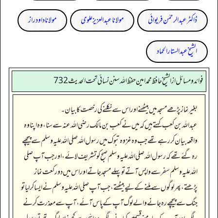
ڈاکٹر عبدالرحمٰن فریوائی
مولانا عبد العزیز علوی
مولانا داود راز
الشیخ عبدالستار الحماد
فوائد ومسائل از الشيخ حافظ محمد امين حفظ الله سنن نسائي تحت الحديث 732
بغیر نماز پڑھے مسجد میں بیٹھنے اور اس سے نکلنے کی رخصت کا بیان۔
عبداللہ بن کعب کہتے ہیں کہ میں نے کعب بن مالک رضی اللہ عنہ سے سنا، وہ اپنا وہ
واقعہ بیان کر رہے تھے جب وہ غزوہ تبوک میں رسول اللہ صلی اللہ علیہ وسلم سے پیچھے
رہ گئے تھے کہ رسول اللہ صلی اللہ علیہ وسلم صبح کو تشریف لائے، اور جب آپ صلی
اللہ علیہ وسلم سفر سے واپس آتے تو پہلے مسجد جاتے اور اس میں دو رکعت نماز
پڑھتے، پھر لوگوں سے ملنے کے لیے بیٹھتے، جب آپ صلی اللہ علیہ وسلم نے ایسا کر لیا تو
جنگ سے پیچھے رہ جانے والے لوگ آپ کے پاس آئے، آپ سے معذرت کرنے