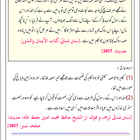
کعب بن مالک رضی اللہ عنہ کہتے ہیں کہ میں نے عرض کیا: اللہ کے رسول! اللہ تعالیٰ
نے مجھے صرف سچ کی وجہ سے نجات دی تو میری توبہ میں سے یہ ہے کہ اللہ اور اس
کے رسول کو صدقہ کر کے اپنے مال سے الگ ہو جاؤں۔ آپ نے فرمایا:
”
اپنا کچھ
مال اپنے پاس روک لو یہ تمہارے لیے بہتر ہو گا
“
، میں نے عرض کیا: تو میں اپنا وہ
[سنن نسائي/كتاب الأيمان والنذور/
حصہ روک لیتا ہوں جو خیبر میں ہے۔
حدیث: 3857]
اردو حاشہ:
(1)
”
خیبر والا حصہ
“
یعنی غزوۂ خیبر کی غنیمت سے جو مجھے میرا حصہ ملا تھا۔ اور وہ زمین وباغ کی
صورت میں تھا۔
(2)
اللہ اور اس کے رسول کی طرف سے دی گئی رخصت کو قبول کرنا چاہیے‘ خواہ وہ رخصت
سفری نمازوں میں ہو یا دیگر معاملات میں‘ اسی میں سعادت ہے۔
[سنن نسائی ترجمہ و فوائد از الشیخ حافظ محمد امین حفظ اللہ، حدیث/
صفحہ نمبر: 3857]