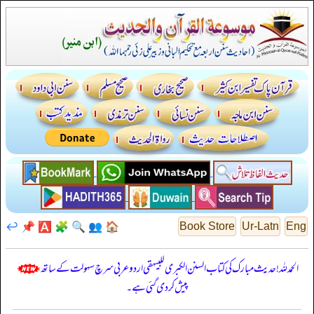
↩️
📌
🅰️
🧩
🔍
👥
🏠
Book Store
Ur-Latn
Eng
الحمدللہ! حدیث مبارک کی کتاب السنن الكبرى للبيهقي اردو عربی سرچ سہولت کے ساتھ
پیش کر دی گئی ہے۔