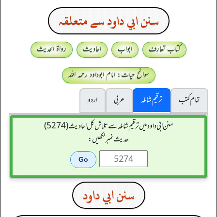
سنن ابي داود سے متعلقہ
کتاب تعارف
ابواب
احادیث
رواۃ الحدیث
سوانح حیات: امام ابوداود رحمہ اللہ
تمام کتب
ترقیم شاملہ
عربی
اردو
سنن ابي داود میں ترقیم شاملہ سے تلاش کل احادیث (5274)
حدیث نمبر لکھیں:
سنن ابي داود