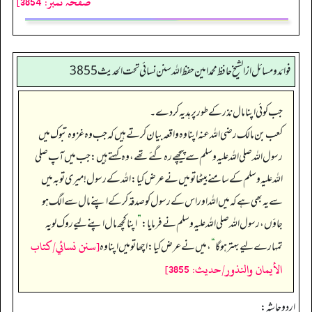
صفحہ نمبر: 3854]
فوائد ومسائل از الشيخ حافظ محمد امين حفظ الله سنن نسائي تحت الحديث3855
جب کوئی اپنا مال نذر کے طور پر ہدیہ کر دے۔
کعب بن مالک رضی اللہ عنہ اپنا وہ واقعہ بیان کرتے ہیں کہ جب وہ غزوہ تبوک میں
رسول اللہ صلی اللہ علیہ وسلم سے پیچھے رہ گئے تھے، وہ کہتے ہیں: جب میں آپ صلی
اللہ علیہ وسلم کے سامنے بیٹھا تو میں نے عرض کیا: اللہ کے رسول! میری توبہ میں
سے یہ بھی ہے کہ میں اللہ اور اس کے رسول کو صدقہ کر کے اپنے مال سے الگ ہو
جاؤں، رسول اللہ صلی اللہ علیہ وسلم نے فرمایا:
”
اپنا کچھ مال اپنے لیے روک لو یہ
[سنن نسائي/كتاب
تمہارے لیے بہتر ہو گا
“
، میں نے عرض کیا: اچھا تو میں اپنا وہ
الأيمان والنذور/حدیث: 3855]
اردو حاشہ: