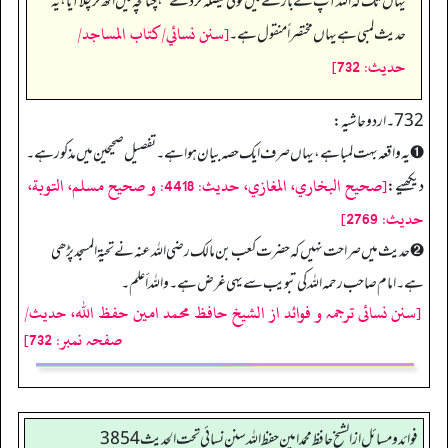
یہاں تک کہ اللہ آپ کے بارے میں کوئی فیصلہ کر دے
“
، چنانچہ میں اٹھ کر چلا آیا، یہ
[سنن نسائي/كتاب المساجد/
حدیث لمبی ہے یہاں مختصراً منقول ہے۔
حدیث: 732]
732 ۔ اردو حاشیہ:
➊ یہ واقعہ بہت لمبا ہے، یہاں صرف ایک حصہ بیان ہوا ہے۔ تفصیل صحیحین میں مذکور ہے۔
[صحیح البخاري، المغازي، حدیث: 4418: و صحیح مسلم، التوبة،
دیکھیے:
حدیث: 2769]
➋ حدیث میں صراحت نہیں کہ حضرت کعب بن مالک رضی اللہ عنہ نے تحیۃ المسجد پڑھی
ہے۔ امام صاحب رحمہ اللہ کی تبویب سے یہی غرض ہے۔ واللہ أعلم۔
[سنن نسائی ترجمہ و فوائد از الشیخ حافظ محمد امین حفظ اللہ، حدیث/
صفحہ نمبر: 732]
فوائد ومسائل از الشيخ حافظ محمد امين حفظ الله سنن نسائي تحت الحديث3854