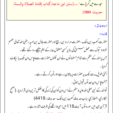
[سنن ابن ماجه/كتاب إقامة الصلاة والسنة/
سجدے میں گر پڑے
۱؎
۔
حدیث: 1393]
اردو حاشہ:
فائده:
حضرت کعب بن مالک، حضرت مرارہ بن ربیع اور حضرت ہلال بن امیہ رضی اللہ تعالیٰ عنہم
غزوہ تبوک سے محض سستی کی بنا پر کسی معقول عذر کے بغیر پیچھے رہ گئے تھے۔
جس پر اللہ کے حکم سے تمام مسلمانوں نے ان تینوں حضرات سے پچاس دن تک بائیکاٹ
کردیا۔
اتنی طویل مدت تک یہ حضرات پریشان رہے اور توبہ کرتے رہے۔
آخر پچاس دن بعد توبہ قبول ہوئی۔
تو اللہ کے نبی صلی اللہ علیہ وسلم نے اس دن کو ان کی زندگی کا افضل ترین دن قراردیا۔ (صحیح
البخاري، المغازي، باب حدیث کعب بن مالك، حدیث: 4418)
قرآن مجید میں سورہ توبہ آیت 118 میں اسی واقعے کی طرف اشارہ ہے۔