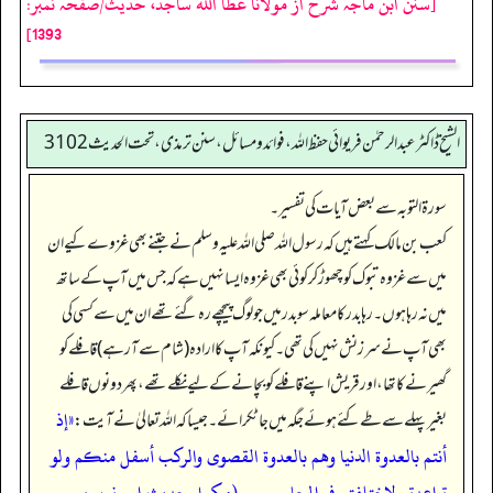
[سنن ابن ماجہ شرح از مولانا عطا الله ساجد، حدیث/صفحہ نمبر:
1393]
الشیخ ڈاکٹر عبد الرحمٰن فریوائی حفظ اللہ، فوائد و مسائل، سنن ترمذی، تحت الحديث 3102
سورۃ التوبہ سے بعض آیات کی تفسیر۔
کعب بن مالک کہتے ہیں کہ رسول اللہ صلی اللہ علیہ وسلم نے جتنے بھی غزوے کیے ان
میں سے غزوہ تبوک کو چھوڑ کر کوئی بھی غزوہ ایسا نہیں ہے کہ جس میں آپ کے ساتھ
میں نہ رہا ہوں۔ رہا بدر کا معاملہ سو بدر میں جو لوگ پیچھے رہ گئے تھے ان میں سے کسی کی
بھی آپ نے سرزنش نہیں کی تھی۔ کیونکہ آپ کا ارادہ (شام سے آ رہے) قافلے کو
گھیرنے کا تھا، اور قریش اپنے قافلے کو بچانے کے لیے نکلے تھے، پھر دونوں قافلے
«إذ
بغیر پہلے سے طے کئے ہوئے جگہ میں جا ٹکرائے۔ جیسا کہ اللہ تعالیٰ نے آیت:
أنتم بالعدوة الدنيا وهم بالعدوة القصوى والركب أسفل منكم ولو
تواعدتم لاختلفتم في الميعا۔۔۔۔ (مکمل حدیث اس نمبر پر