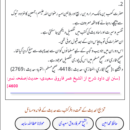
2۔
حضرت کعب بن مالک مرارہ بن ربیع اور ہلالبن امیہ رضوان اللہ علیہم اجمعین کا غزوہ تبوک
سے پیچھے رہ جانے کا واقعہ معروف ہے۔
تفسیروسیرت اور احادیث کی کتب میں تفصیل دیکھی جا سکتی ہے۔
ان حضرات کی توبہ پچاس دن کے بعد قبول ہوئی تھی۔
اس دوران میں تادیب وتنبیہ کے لیے مسلمانوں کو ان سے بعد چیت سے منع کردیا گیا تھا۔
صحیح بخاری اور صحیح مسلم میں اس کی پوری تفصیل موجود ہے۔
دیکھیے: (صحیح البخاري، المغازي، حدیث:4418، صحیح مسلم، التوبة، حدیث: 2769)
[سنن ابی داود شرح از الشیخ عمر فاروق سعیدی، حدیث/صفحہ نمبر:
4600]
تخریج الحدیث کے تحت دیگر کتب سے حدیث کے فوائد و مسائل
حافظ محمد امین
الشیخ عمر فاروق سعیدی
مولانا عطا اللہ ساجد